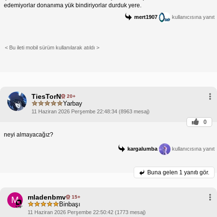
edemiyorlar donanıma yük bindiriyorlar durduk yere.
mert1907
kullanıcısına yanıt
< Bu ileti mobil sürüm kullanılarak atıldı >
TiesTorN
20+
Yarbay
11 Haziran 2026 Perşembe 22:48:34 (8963 mesaj)
0
neyi almayacağız?
kargalumba
kullanıcısına yanıt
Buna gelen
1 yanıtı gör.
mladenbmv
15+
M
Binbaşı
11 Haziran 2026 Perşembe 22:50:42 (1773 mesaj)