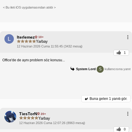
< Bu ileti iOS uygulamasından atıldı >
lterlemez
10+
L
Yarbay
12 Haziran 2026 Cuma 11:55:45 (3432 mesaj)
1
Office'de de aynı problem söz konusu...
S
System Lord
kullanıcısına yanıt
Buna gelen
1 yanıtı gör.
TiesTorN
20+
Yarbay
12 Haziran 2026 Cuma 12:07:26 (8963 mesaj)
0