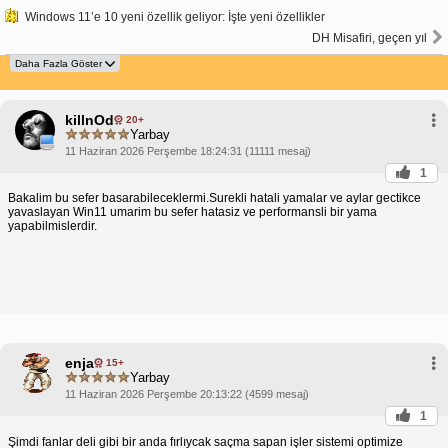
Windows 11’e 10 yeni özellik geliyor: İşte yeni özellikler
DH Misafiri, geçen yıl
killnOd
20+
Yarbay
11 Haziran 2026 Perşembe 18:24:31 (11111 mesaj)
1
Bakalim bu sefer basarabileceklermi.Surekli hatali yamalar ve aylar gectikce
yavaslayan Win11 umarim bu sefer hatasiz ve performansli bir yama
yapabilmislerdir.
enja
15+
Yarbay
11 Haziran 2026 Perşembe 20:13:22 (4599 mesaj)
1
Şimdi fanlar deli gibi bir anda fırlıycak saçma sapan işler sistemi optimize