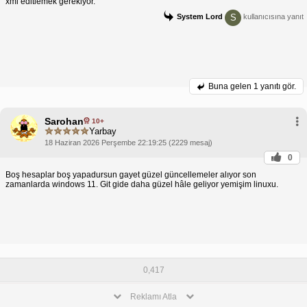
xml editlemek gerekiyor.
S
System Lord
kullanıcısına yanıt
Buna gelen
1 yanıtı gör.
Sarohan
10+
Yarbay
18 Haziran 2026 Perşembe 22:19:25 (2229 mesaj)
0
Boş hesaplar boş yapadursun gayet güzel güncellemeler alıyor son
zamanlarda windows 11. Git gide daha güzel hâle geliyor yemişim linuxu.
0,417
Reklamı Atla