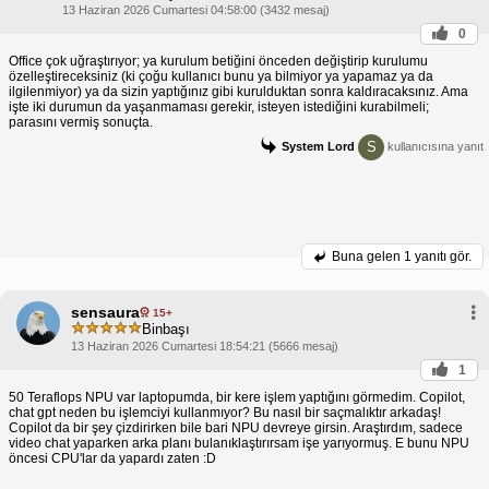
13 Haziran 2026 Cumartesi 04:58:00 (3432 mesaj)
0
Office çok uğraştırıyor; ya kurulum betiğini önceden değiştirip kurulumu
özelleştireceksiniz (ki çoğu kullanıcı bunu ya bilmiyor ya yapamaz ya da
ilgilenmiyor) ya da sizin yaptığınız gibi kurulduktan sonra kaldıracaksınız. Ama
işte iki durumun da yaşanmaması gerekir, isteyen istediğini kurabilmeli;
parasını vermiş sonuçta.
S
System Lord
kullanıcısına yanıt
Buna gelen
1 yanıtı gör.
sensaura
15+
Binbaşı
13 Haziran 2026 Cumartesi 18:54:21 (5666 mesaj)
1
50 Teraflops NPU var laptopumda, bir kere işlem yaptığını görmedim. Copilot,
chat gpt neden bu işlemciyi kullanmıyor? Bu nasıl bir saçmalıktır arkadaş!
Copilot da bir şey çizdirirken bile bari NPU devreye girsin. Araştırdım, sadece
video chat yaparken arka planı bulanıklaştırırsam işe yarıyormuş. E bunu NPU
öncesi CPU'lar da yapardı zaten :D