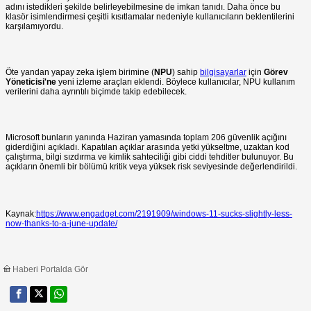
adını istedikleri şekilde belirleyebilmesine de imkan tanıdı. Daha önce bu
klasör isimlendirmesi çeşitli kısıtlamalar nedeniyle kullanıcıların beklentilerini
karşılamıyordu.
Öte yandan yapay zeka işlem birimine (
NPU
) sahip
bilgisayarlar
için
Görev
Yöneticisi'ne
yeni izleme araçları eklendi. Böylece kullanıcılar, NPU kullanım
verilerini daha ayrıntılı biçimde takip edebilecek.
Microsoft bunların yanında Haziran yamasında toplam 206 güvenlik açığını
giderdiğini açıkladı. Kapatılan açıklar arasında yetki yükseltme, uzaktan kod
çalıştırma, bilgi sızdırma ve kimlik sahteciliği gibi ciddi tehditler bulunuyor. Bu
açıkların önemli bir bölümü kritik veya yüksek risk seviyesinde değerlendirildi.
Kaynak:
https://www.engadget.com/2191909/windows-11-sucks-slightly-less-
now-thanks-to-a-june-update/
Haberi Portalda Gör