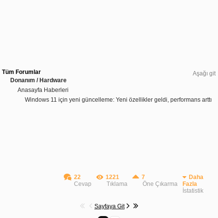
Tüm Forumlar
Aşağı git
Donanım / Hardware
Anasayfa Haberleri
Windows 11 için yeni güncelleme: Yeni özellikler geldi, performans arttı
22
1221
7
Daha
Cevap
Tıklama
Öne Çıkarma
Fazla
İstatistik
Sayfaya Git