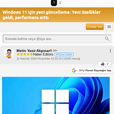
1
2
Windows 11 için yeni güncelleme: Yeni özellikler
geldi, performans arttı
Cevap Yaz
Metin Yasir Akpınar
10+
Haber Editörü
Konu Sahibi
11 Haziran 2026 Perşembe 15:33:19 (13293 mesaj)
7
+
DH'yi
Favori Kaynağın Yap