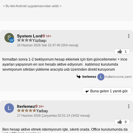
< Bu ileti Android uygulamasından atıldı >
System Lord
10+
S
Yüzbaşı
16 Haziran 2026 Salı 22:47:40 (554 mesaj)
1
formattan sonra 1-2 bekliyorrum hesap eklemek için tüm güncellemeler + ince
ayarları yapıyorum en son hesabı aktive ediyorum . katılımsız kurulumda
sevmiyorum sıfırdan yükleme aracıyla usb üzerinden direkt kuruyorum
L
lterlemez
kullanıcısına yanıt
Buna gelen
1 yanıtı gör.
lterlemez
10+
L
Yarbay
17 Haziran 2026 Çarşamba 02:51:14 (3432 mesaj)
0
Ben hesap aktive etmek istemiyorum işte, sıkıntı orada. Office kurulumunda da