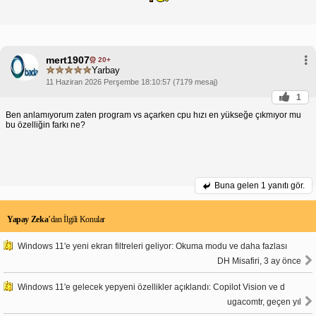
mert1907
20+
Yarbay
11 Haziran 2026 Perşembe 18:10:57 (7179 mesaj)
1
Ben anlamıyorum zaten program vs açarken cpu hızı en yükseğe çıkmıyor mu
bu özelliğin farkı ne?
Buna gelen
1 yanıtı gör.
Yapay Zeka
’dan İlgili Konular
Windows 11'e yeni ekran filtreleri geliyor: Okuma modu ve daha fazlası
DH Misafiri, 3 ay önce
Windows 11'e gelecek yepyeni özellikler açıklandı: Copilot Vision ve d
ugacomtr, geçen yıl