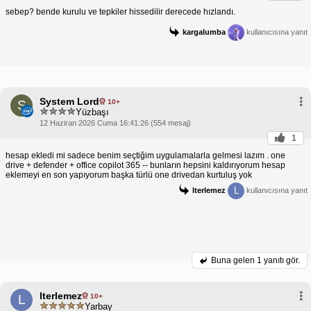
sebep? bende kurulu ve tepkiler hissedilir derecede hızlandı.
kargalumba
kullanıcısına yanıt
System Lord
10+
S
Yüzbaşı
12 Haziran 2026 Cuma 16:41:26 (554 mesaj)
1
hesap ekledi mi sadece benim seçtiğim uygulamalarla gelmesi lazım . one
drive + defender + office copilot 365 -- bunların hepsini kaldırıyorum hesap
eklemeyi en son yapıyorum başka türlü one drivedan kurtuluş yok
L
lterlemez
kullanıcısına yanıt
Buna gelen
1 yanıtı gör.
lterlemez
10+
L
Yarbay