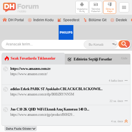
Uygulama
Teknoloji
Giriş ve
ile Aç
Haberleri
Kayıt
DH Portal
İndirim Kodu
Speedtest
Bölüme Git
Destek
Sıcak Fırsatlarda Tıklananlar
Gizle
Editörün Seçtiği Fırsatlar
https://www.amazon.com.tr/
https://www.amazon.com.tr/
4 hafta önce
adidas Erkek PARK ST Ayakkabı CBLACK/CBLACK/OWH...
https://www.amazon.com.tr/dp/B0BZRYNN5M
22 sa. önce
Juo C10 2K QHD WiFi Ekranlı Araç Kamerası 140 D...
https://www.amazon.com.tr/gp/product/B0H29...
4 sa. önce