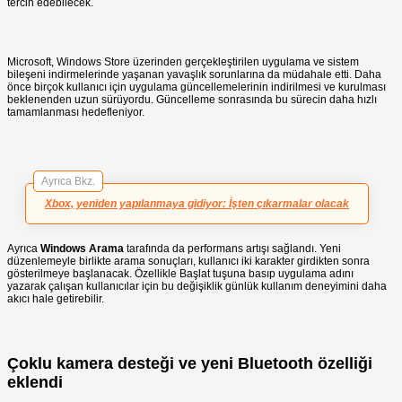
tercih edebilecek.
Microsoft, Windows Store üzerinden gerçekleştirilen uygulama ve sistem
bileşeni indirmelerinde yaşanan yavaşlık sorunlarına da müdahale etti. Daha
önce birçok kullanıcı için uygulama güncellemelerinin indirilmesi ve kurulması
beklenenden uzun sürüyordu. Güncelleme sonrasında bu sürecin daha hızlı
tamamlanması hedefleniyor.
Ayrıca Bkz.
Xbox, yeniden yapılanmaya gidiyor: İşten çıkarmalar olacak
Ayrıca
Windows Arama
tarafında da performans artışı sağlandı. Yeni
düzenlemeyle birlikte arama sonuçları, kullanıcı iki karakter girdikten sonra
gösterilmeye başlanacak. Özellikle Başlat tuşuna basıp uygulama adını
yazarak çalışan kullanıcılar için bu değişiklik günlük kullanım deneyimini daha
akıcı hale getirebilir.
Çoklu kamera desteği ve yeni Bluetooth özelliği
eklendi