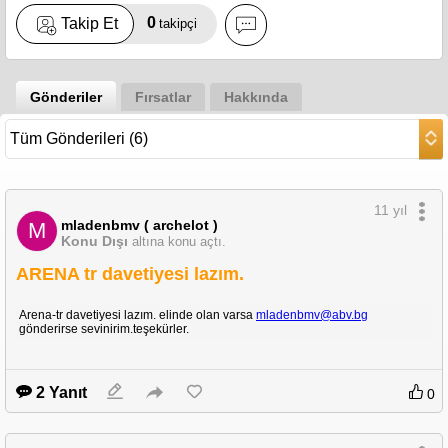
0
Takip Et
takipçi
Gönderiler
Fırsatlar
Hakkında
11 yıl
mladenbmv ( archelot )
M
Konu Dışı
altına konu açtı.
ARENA tr davetiyesi lazım.
Arena-tr davetiyesi lazım. elinde olan varsa
mladenbmv@abv.bg
gönderirse sevinirim.teşekürler.
2 Yanıt
0