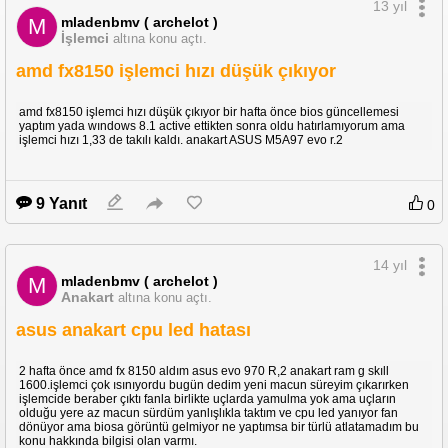
13 yıl
mladenbmv ( archelot )
M
İşlemci
altına konu açtı.
amd fx8150 işlemci hızı düşük çıkıyor
amd fx8150 işlemci hızı düşük çıkıyor bir hafta önce bios güncellemesi
yaptım yada wındows 8.1 active ettikten sonra oldu hatırlamıyorum ama
işlemci hızı 1,33 de takılı kaldı. anakart ASUS M5A97 evo r.2
9 Yanıt
0
14 yıl
mladenbmv ( archelot )
M
Anakart
altına konu açtı.
asus anakart cpu led hatası
2 hafta önce amd fx 8150 aldım asus evo 970 R,2 anakart ram g skıll
1600.işlemci çok ısınıyordu bugün dedim yeni macun süreyim çıkarırken
işlemcide beraber çıktı fanla birlikte uçlarda yamulma yok ama uçların
olduğu yere az macun sürdüm yanlışlıkla taktım ve cpu led yanıyor fan
dönüyor ama biosa görüntü gelmiyor ne yaptımsa bir türlü atlatamadım bu
konu hakkında bilgisi olan varmı.