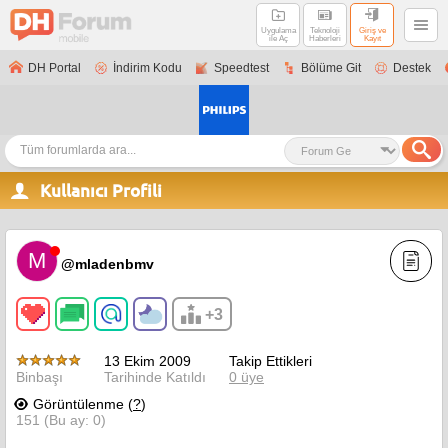
Uygulama
Teknoloji
Giriş ve
ile Aç
Haberleri
Kayıt
DH Portal
İndirim Kodu
Speedtest
Bölüme Git
Destek
Kullanıcı Profili
M
@mladenbmv
+3
13 Ekim 2009
Takip Ettikleri
Binbaşı
Tarihinde Katıldı
0 üye
Görüntülenme (
?
)
151 (Bu ay: 0)