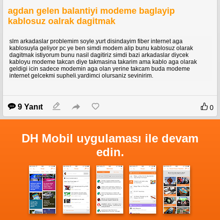
agdan gelen balantiyi modeme baglayip
kablosuz oalrak dagitmak
slm arkadaslar problemim soyle.yurt disindayim fiber internet aga
kablosuyla geliyor pc ye ben simdi modem alip bunu kablosuz olarak
dagitmak istiyorum bunu nasil dagitiriz simdi bazi arkadaslar diycek
kabloyu modeme takcan diye takmasina takarim ama kablo aga olarak
geldigi icin sadece modemin aga olan yerine takcam buda modeme
internet gelcekmi supheli.yardimci olursaniz sevinirim.
9 Yanıt
0
DH Mobil uygulaması ile devam
edin.