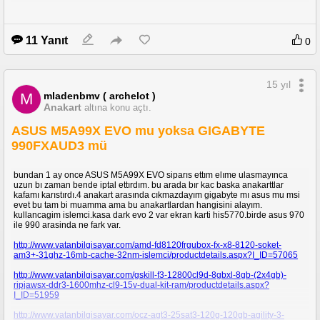
11 Yanıt
0
15 yıl
mladenbmv ( archelot )
M
Anakart
altına konu açtı.
ASUS M5A99X EVO mu yoksa GIGABYTE
990FXAUD3 mü
bundan 1 ay once ASUS M5A99X EVO siparıs ettım elıme ulasmayınca
uzun bı zaman bende iptal ettırdım. bu arada bır kac baska anakarttlar
kafamı karıstırdı.4 anakart arasında cıkmazdayım gigabyte mı asus mu msi
evet bu tam bi muamma ama bu anakartlardan hangisini alayım.
kullancagim islemci.kasa dark evo 2 var ekran karti his5770.birde asus 970
ile 990 arasinda ne fark var.
http://www.vatanbilgisayar.com/amd-fd8120frgubox-fx-x8-8120-soket-
am3+-31ghz-16mb-cache-32nm-islemci/productdetails.aspx?I_ID=57065
http://www.vatanbilgisayar.com/gskill-f3-12800cl9d-8gbxl-8gb-(2x4gb)-
ripjawsx-ddr3-1600mhz-cl9-15v-dual-kit-ram/productdetails.aspx?
I_ID=51959
http://www.vatanbilgisayar.com/ocz-agt3-25sat3-120g-120gb-agility-3-