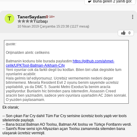
Buna gelen
2 yanıtı gör.
TanerSaydam
10+
T
Yüzbaşı
10 Nisan 2019 Çarşamba 15:23:38 (1127 mesaj)
0
quote:
Orijinalden alıntı: celikeins
Batmanin kodunu bile burada paylastim:
https://github.com/ahmet-
celik/UPKTool-Batman-Arkham-City
Yeni oyunlar cok da farkli degil bu kodtan. Bilen biri ufak degisikle tum
oyunlarini acabilir.
Hala gelmis laf ediyorsunuz. Ucretsiz vermememin nedeni deger
bilinmemesi. Mesela Resident Evil 2 oyunu benim sayemde ucretsiz
yapilabildi, ya da DMC 5. Suanki Metro Exodus’ta benim aracla
yapiliyordur. Bunlarin hic birinden para istemedim. Assassin Creed
aracini ben yazmadim, sadece yeni oyunlara uyarladim AC 2den sonraki.
O yuzden paylasamam.
Ek olarak;
-- Son çıkan Far Cry dahil Tüm Far Cry serisine ücretsiz tools yaptı ver tools
sitelerinde paylaştı.
-- Bana bizzat Batman AO Toolsu, Batman AK toolsu ve Türkçe Fontlarını verdi.
-- Saint's Row serisi için Altyazıları açan Toolsu zamanında sitemden bana
ulaşarak ücretsiz vermişti.