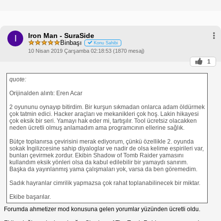
Iron Man - SuraSide
I
Binbaşı
Konu Sahibi
10 Nisan 2019 Çarşamba 02:18:53 (1870 mesaj)
1
quote:
Orijinalden alıntı: Eren Acar
2 oyununu oynayıp bitirdim. Bir kurşun sıkmadan onlarca adam öldürmek
çok tatmin edici. Hacker araçları ve mekanikleri çok hoş. Lakin hikayesi
çok eksik bir seri. Yamayı hak eder mi, tartışılır. Tool ücretsiz olacakken
neden ücretli olmuş anlamadım ama programcının ellerine sağlık.
Bütçe toplanırsa çevirisini merak ediyorum, çünkü özellikle 2. oyunda
sokak İngilizcesine sahip diyaloglar ve nadir de olsa kelime espirileri var,
bunları çevirmek zordur. Ekibin Shadow of Tomb Raider yamasını
kullandım eksik yönleri olsa da kabul edilebilir bir yamaydı sanırım.
Başka da yayınlanmış yama çalışmaları yok, varsa da ben göremedim.
Sadık hayranlar cimrilik yapmazsa çok rahat toplanabilinecek bir miktar.
Ekibe başarılar.
Forumda ahmetizer mod konusuna gelen yorumlar yüzünden ücretli oldu.