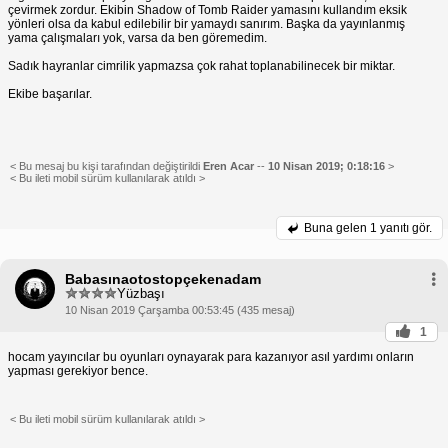
çevirmek zordur. Ekibin Shadow of Tomb Raider yamasını kullandım eksik
yönleri olsa da kabul edilebilir bir yamaydı sanırım. Başka da yayınlanmış
yama çalışmaları yok, varsa da ben göremedim.
Sadık hayranlar cimrilik yapmazsa çok rahat toplanabilinecek bir miktar.
Ekibe başarılar.
< Bu mesaj bu kişi tarafından değiştirildi
Eren Acar
--
10 Nisan 2019; 0:18:16
>
< Bu ileti mobil sürüm kullanılarak atıldı >
Buna gelen
1 yanıtı gör.
Babasınaotostopçekenadam
Yüzbaşı
10 Nisan 2019 Çarşamba 00:53:45 (435 mesaj)
1
hocam yayıncılar bu oyunları oynayarak para kazanıyor asıl yardımı onların
yapması gerekiyor bence.
< Bu ileti mobil sürüm kullanılarak atıldı >