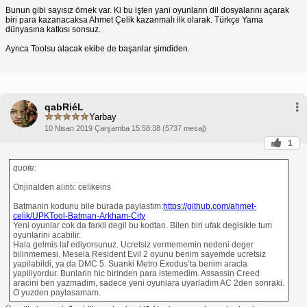
Bunun gibi sayısız örnek var. Ki bu işten yani oyunların dil dosyalarını açarak
biri para kazanacaksa Ahmet Çelik kazanmalı ilk olarak. Türkçe Yama
dünyasına katkısı sonsuz.
Ayrıca Toolsu alacak ekibe de başarılar şimdiden.
qabRiéL
Yarbay
10 Nisan 2019 Çarşamba 15:58:38 (5737 mesaj)
1
quote:
Orijinalden alıntı: celikeins
Batmanin kodunu bile burada paylastim:
https://github.com/ahmet-
celik/UPKTool-Batman-Arkham-City
Yeni oyunlar cok da farkli degil bu kodtan. Bilen biri ufak degisikle tum
oyunlarini acabilir.
Hala gelmis laf ediyorsunuz. Ucretsiz vermememin nedeni deger
bilinmemesi. Mesela Resident Evil 2 oyunu benim sayemde ucretsiz
yapilabildi, ya da DMC 5. Suanki Metro Exodus’ta benim aracla
yapiliyordur. Bunlarin hic birinden para istemedim. Assassin Creed
aracini ben yazmadim, sadece yeni oyunlara uyarladim AC 2den sonraki.
O yuzden paylasamam.