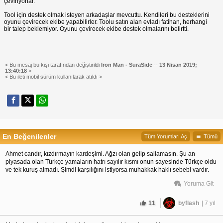
çeviriyorlar.
Tool için destek olmak isteyen arkadaşlar mevcuttu. Kendileri bu desteklerini
oyunu çevirecek ekibe yapabilirler. Toolu satın alan evladı fatihan, herhangi
bir talep beklemiyor. Oyunu çevirecek ekibe destek olmalarını belirtti.
< Bu mesaj bu kişi tarafından değiştirildi
Iron Man - SuraSide
--
13 Nisan 2019;
13:40:18
>
< Bu ileti mobil sürüm kullanılarak atıldı >
En Beğenilenler
Tüm Yorumları Aç
Tümü
Ahmet candır, kızdırmayın kardeşimi. Ağzı olan gelip sallamasın. Şu an
piyasada olan Türkçe yamaların hatrı sayılır kısmı onun sayesinde Türkçe oldu
ve tek kuruş almadı. Şimdi karşılığını istiyorsa muhakkak haklı sebebi vardır.
Yoruma Git
11
byflash
| 7 yıl