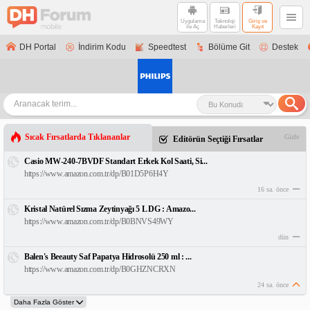
Uygulama
Teknoloji
Giriş ve
ile Aç
Haberleri
Kayıt
DH Portal
İndirim Kodu
Speedtest
Bölüme Git
Destek
Sıcak Fırsatlarda Tıklananlar
Gizle
Editörün Seçtiği Fırsatlar
Casio MW-240-7BVDF Standart Erkek Kol Saati, Si...
https://www.amazon.com.tr/dp/B01D5P6H4Y
16 sa. önce
Kristal Natürel Sızma Zeytinyağı 5 L DG : Amazo...
https://www.amazon.com.tr/dp/B0BNVS49WY
dün
Balen's Beeauty Saf Papatya Hidrosolü 250 ml : ...
https://www.amazon.com.tr/dp/B0GHZNCRXN
24 sa. önce