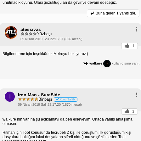
unutmadık oyunu. Olası gözüktüğü an da çeviriye devam edeceğiz.
Buna gelen
1 yanıtı gör.
atessivas
Yüzbaşı
09 Nisan 2019 Salı 22:18:57 (626 mesaj)
1
Bilgilendirme için teşekkürler. Metroyu bekliyoruz:)
walküre
kullanıcısına yanıt
Iron Man - SuraSide
I
Binbaşı
Konu Sahibi
09 Nisan 2019 Salı 23:17:20 (1870 mesaj)
3
walküre nin yanına şu açıklamayı da ben ekleyeyim. Ortada yanlış anlaşılma
olmasın.
Hitman için Tool konusunda tecrübeli 2 kişi ile görüştüm. İlk görüştüğüm kişi
dosyalara baktığını fakat dosyaların şifreli olduğunu ve çözülmeden Tool