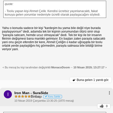
quote:
- Toolu yapan kişi Ahmet Çelik. Kendisi ücretsiz yayınlanacaktı, fakat
konuya gelen yorumlar nedeniyle ücretli olarak paylaşacağını söyledi.
Yahu o konuda sadece bir kişi "kardeşim bu yama bile değil niye burada
paylaşıyorsun" dedi, adamda tek bir kişinin yorumundan ötürü sinir olup
"parayla satıcam, hemde ucuz olmayacak" dedi. Tek bir kişi ile bir insanın
fikrinin değişmesi bana mantıklı gelmiyor. En baştan zaten parayla satacaktı
yani onu geçin efendim bir kere, Ahmet Çeliğin o kadar uğraşıpta bir toolu
ortalık yerde paylaştığını hiç görmedim, parayla satmasa bile bildiği birine
veriyor yani.
< Bu mesaj bu kişi tarafından değiştirildi
MonacoDoom
--
10 Nisan 2019; 13:27:17
>
Buna gelen
1 yanıtı gör.
Iron Man - SuraSide
I
Binbaşı
Konu Sahibi
10 Nisan 2019 Çarşamba 13:30:25 (1870 mesaj)
0