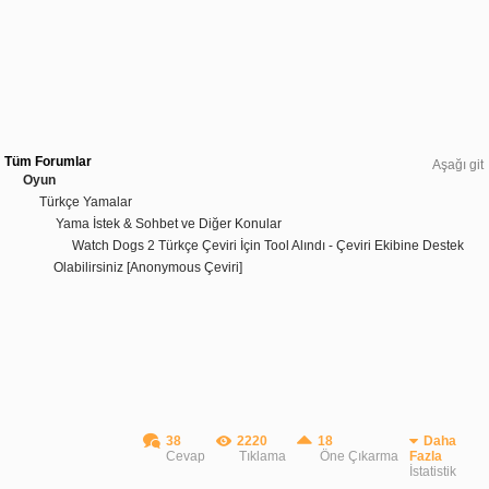
Tüm Forumlar
Aşağı git
Oyun
Türkçe Yamalar
Yama İstek & Sohbet ve Diğer Konular
Watch Dogs 2 Türkçe Çeviri İçin Tool Alındı - Çeviri Ekibine Destek
Olabilirsiniz [Anonymous Çeviri]
38
2220
18
Daha
Cevap
Tıklama
Öne Çıkarma
Fazla
İstatistik