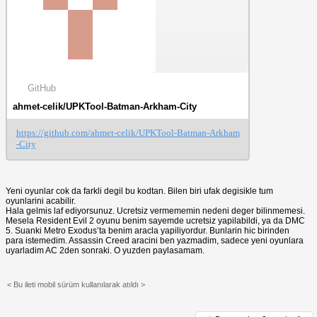
GitHub
ahmet-celik/UPKTool-Batman-Arkham-City
https://github.com/ahmet-celik/UPKTool-Batman-Arkham
-City
Yeni oyunlar cok da farkli degil bu kodtan. Bilen biri ufak degisikle tum
oyunlarini acabilir.
Hala gelmis laf ediyorsunuz. Ucretsiz vermememin nedeni deger bilinmemesi.
Mesela Resident Evil 2 oyunu benim sayemde ucretsiz yapilabildi, ya da DMC
5. Suanki Metro Exodus’ta benim aracla yapiliyordur. Bunlarin hic birinden
para istemedim. Assassin Creed aracini ben yazmadim, sadece yeni oyunlara
uyarladim AC 2den sonraki. O yuzden paylasamam.
< Bu ileti mobil sürüm kullanılarak atıldı >