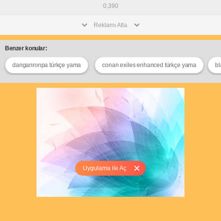
0,390
Reklamı Atla
Benzer konular:
danganronpa türkçe yama
conan exiles enhanced türkçe yama
bl
Uygulama ile Aç