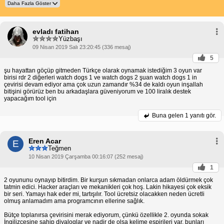
evladı fatihan
Yüzbaşı
09 Nisan 2019 Salı 23:20:45 (336 mesaj)
5
şu hayattan göçüp gitmeden Türkçe olarak oynamak istediğim 3 oyun var
birisi rdr 2 diğerleri watch dogs 1 ve watch dogs 2 şuan watch dogs 1 in
çevirisi devam ediyor ama çok uzun zamandır %34 de kaldı oyun inşallah
bitişini görürüz ben bu arkadaşlara güveniyorum ve 100 liralık destek
yapacağım tool için
Buna gelen
1 yanıtı gör.
Eren Acar
E
Teğmen
10 Nisan 2019 Çarşamba 00:16:07 (252 mesaj)
1
2 oyununu oynayıp bitirdim. Bir kurşun sıkmadan onlarca adam öldürmek çok
tatmin edici. Hacker araçları ve mekanikleri çok hoş. Lakin hikayesi çok eksik
bir seri. Yamayı hak eder mi, tartışılır. Tool ücretsiz olacakken neden ücretli
olmuş anlamadım ama programcının ellerine sağlık.
Bütçe toplanırsa çevirisini merak ediyorum, çünkü özellikle 2. oyunda sokak
İngilizcesine sahip diyaloglar ve nadir de olsa kelime espirileri var, bunları