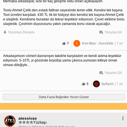
Merhaba arkadaşlar, size bir kaç gelişme oldu onları açıklayayım.
Toolu Ahmet Çelik den evladı fatihan sayesinde temin ettik. Kendisi tek başına
Tool ücretini karşıladı. 430 TL lik bir bütçeyi dün kendisi tek başına Ahmet Çelik
e ulaştırdı. Kendisine buradan da tekrar teşekkür ediyorum. Çeviri ekibine toolu
ulaştırdık. Çevirinin duyurusunu yakın zamanda konu olarak açacağız.
Yorumun Devamı
Yoruma Git
Destek olmak isteyen arkadaşlar, Tool için değilde çeviriyi yapacak ekibe
istediği bağışı yaparlarsa daha iyi olur. evladı fatihan ile konuştum. Kendisi
herhangi bir karşılık beklemiyor. Destek olmak isteyen arkadaşlar çeviri ekibine
7
I
Iron Man - SuraSide
| 7 yıl
destek olabilir.
Arkadaşımızın cömert davranışını takdirle karşıladım ve kendi adıma teşekkür
ediyorum. 5-10TL yi gözünde büyütüp yama çıkınca yumulan kitleye örnek
olması dileğiyle...
Yoruma Git
5
byflash
| 7 yıl
Daha Fazla Beğenilen Yorum Göster
atessivas
Yüzbaşı
09 Nisan 2019 Salı 22:03:33 (626 mesaj)