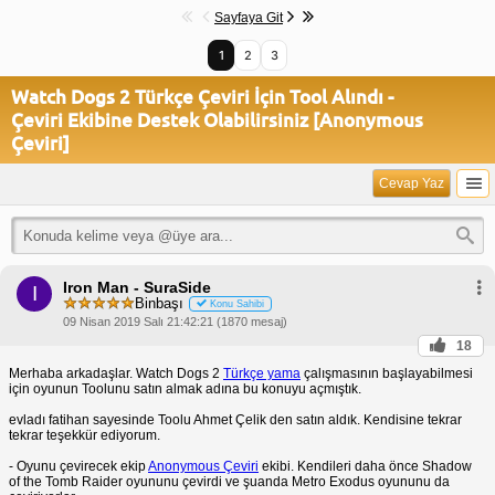
Sayfaya Git
1
2
3
Watch Dogs 2 Türkçe Çeviri İçin Tool Alındı -
Çeviri Ekibine Destek Olabilirsiniz [Anonymous
Çeviri]
Cevap Yaz
Iron Man - SuraSide
I
Binbaşı
Konu Sahibi
09 Nisan 2019 Salı 21:42:21 (1870 mesaj)
18
Merhaba arkadaşlar. Watch Dogs 2
Türkçe yama
çalışmasının başlayabilmesi
için oyunun Toolunu satın almak adına bu konuyu açmıştık.
evladı fatihan sayesinde Toolu Ahmet Çelik den satın aldık. Kendisine tekrar
tekrar teşekkür ediyorum.
- Oyunu çevirecek ekip
Anonymous Çeviri
ekibi. Kendileri daha önce Shadow
of the Tomb Raider oyununu çevirdi ve şuanda Metro Exodus oyununu da