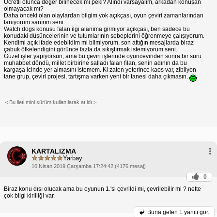
Ücretli olunca değer bilinecek mi peki? Alındı varsayalım, arkadan konuşan
olmayacak mı?
Daha önceki olan olaylardan bilgim yok açıkçası, oyun çeviri zamanlarından
tanıyorum sanırım seni.
Watch dogs konusu falan ilgi alanıma girmiyor açıkçası, ben sadece bu
konudaki düşüncelerinin ve tutumlarınin sebeplerini öğrenmeye çalışıyorum.
Kendimi açık ifade edebildim mi bilmiyorum, son attığın mesajlarda biraz
çabuk öfkelendigini görünce fazla da sıkıştırmak istemiyorum seni.
Güzel işler yapıyorsun, ama bu çeviri işlerinde oyunceviriden sonra bir sürü
muhabbet döndü, millet birbirine salladı falan filan, senin adının da bu
kargaşa icinde yer almasını istemem. Ki zaten yeterince kaos var, zibilyon
tane grup, çeviri projesi, tartışma varken yeni bir tanesi daha çıkmasın.
< Bu ileti mini sürüm kullanılarak atıldı >
KARTALIZMA
Yarbay
10 Nisan 2019 Çarşamba 17:24:42 (4176 mesaj)
0
Biraz konu dışı olucak ama bu oyunun 1.'si çevrildi mi, çevrilebilir mi ? nette
çok bilgi kirliliği var.
Buna gelen
1 yanıtı gör.