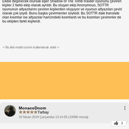
Ekibe değinecek olursak eğer Shadow of The Tomb Raider oyununu çeviren
kişiler 2 farklı ekip olarak ayrıldı. Bu oluşan ekip Anonymous, SOTTR
oyununun altyazılarını çeviren kişilerden oluşuyor ve oyunun altyazıları çeviri
olarak çok iyiydi. Bunu başka çevirmenler söyledi. Bu SOTTR daki translate
olan kısımlar ise altyazılar haricindeki kısımlardı ve bu kısımları çevirenler de
bu ekipten farklı kişilerdi.
< Bu ileti mobil sürüm kullanılarak atıldı >
MonacoDoom
Yarbay
10 Nisan 2019 Çarşamba 13:14:55 (10086 mesaj)
3