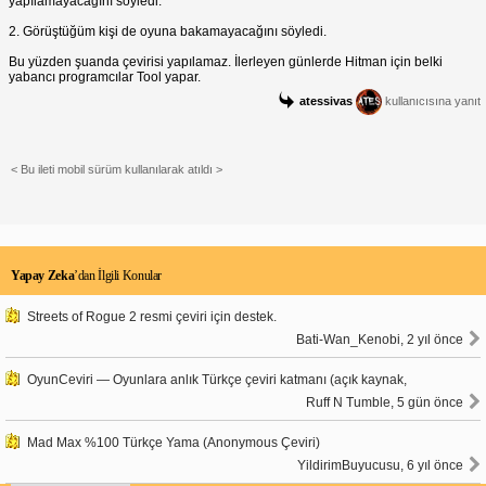
yapılamayacağını söyledi.
2. Görüştüğüm kişi de oyuna bakamayacağını söyledi.
Bu yüzden şuanda çevirisi yapılamaz. İlerleyen günlerde Hitman için belki
yabancı programcılar Tool yapar.
atessivas
kullanıcısına yanıt
< Bu ileti mobil sürüm kullanılarak atıldı >
Yapay Zeka
’dan İlgili Konular
Streets of Rogue 2 resmi çeviri için destek.
Bati-Wan_Kenobi, 2 yıl önce
OyunCeviri — Oyunlara anlık Türkçe çeviri katmanı (açık kaynak,
Ruff N Tumble, 5 gün önce
Mad Max %100 Türkçe Yama (Anonymous Çeviri)
YildirimBuyucusu, 6 yıl önce