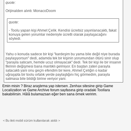
quote:
Orijinalden alıntı: MonacoDoom
quote:
- Toolu yapan kişi Ahmet Çelik. Kendisi ücretsiz yayınlanacaktı, fakat
konuya gelen yorumlar nedeniyle ücretli olarak paylaşacağını
söyledi.
Yahu o konuda sadece bir kişi "kardeşim bu yama bile değil niye burada
paylaşıyorsun" dedi, adamda tek bir kişinin yorumundan ötürü sinir olup
"parayla satıcam, hemde ucuz olmayacak" dedi. Tek bir kişi ile bir insanın
fikrinin değişmesi bana mantıklı gelmiyor. En baştan zaten parayla
satacaktı yani onu geçin efendim bir kere, Ahmet Çeliğin o kadar
uğraşıpta bir toolu ortalık yerde paylaştığını hiç görmedim, parayla
satmasa bile bildiği birine veriyor yani.
Emin misin ? Biraz araştırma yap istersen. Zenhax sitesine girip Game
Localization ve Game Archive forum sayfasına girip oradaki Toollara
bakabilirsin. Hâlâ bulamazsan eğer ben sana örnek veririm.
< Bu ileti mobil sürüm kullanılarak atıldı >