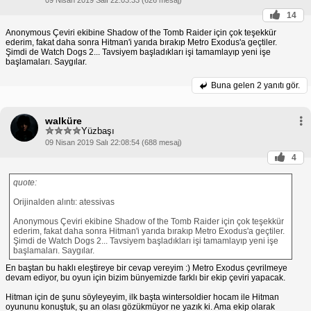
14
Anonymous Çeviri ekibine Shadow of the Tomb Raider için çok teşekkür
ederim, fakat daha sonra Hitman'i yarıda bırakıp Metro Exodus'a geçtiler.
Şimdi de Watch Dogs 2... Tavsiyem başladıkları işi tamamlayıp yeni işe
başlamaları. Saygılar.
Buna gelen
2 yanıtı gör.
walküre
Yüzbaşı
09 Nisan 2019 Salı 22:08:54 (688 mesaj)
4
quote:
Orijinalden alıntı: atessivas
Anonymous Çeviri ekibine Shadow of the Tomb Raider için çok teşekkür
ederim, fakat daha sonra Hitman'i yarıda bırakıp Metro Exodus'a geçtiler.
Şimdi de Watch Dogs 2... Tavsiyem başladıkları işi tamamlayıp yeni işe
başlamaları. Saygılar.
En baştan bu haklı eleştireye bir cevap vereyim :) Metro Exodus çevrilmeye
devam ediyor, bu oyun için bizim bünyemizde farklı bir ekip çeviri yapacak.
Hitman için de şunu söyleyeyim, ilk başta wintersoldier hocam ile Hitman
oyununu konuştuk, şu an olası gözükmüyor ne yazık ki. Ama ekip olarak