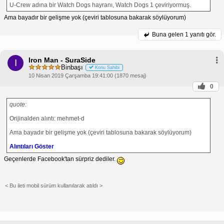
U-Crew adına bir Watch Dogs hayranı, Watch Dogs 1 çeviriyormuş.
Ama bayadır bir gelişme yok (çeviri tablosuna bakarak söylüyorum)
Buna gelen
1 yanıtı gör.
Iron Man - SuraSide
I
Binbaşı
Konu Sahibi
10 Nisan 2019 Çarşamba 19:41:00 (1870 mesaj)
0
quote:
Orijinalden alıntı: mehmet-d
Ama bayadır bir gelişme yok (çeviri tablosuna bakarak söylüyorum)
Alıntıları Göster
Geçenlerde Facebook'tan sürpriz dediler.
< Bu ileti mobil sürüm kullanılarak atıldı >