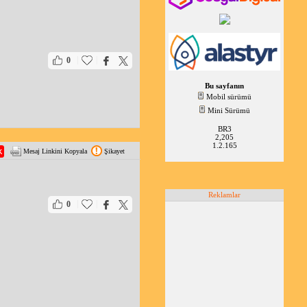
|
|
0
Bu sayfanın
Mobil sürümü
Mini Sürümü
BR3
2,205
1.2.165
Mesaj Linkini Kopyala
Şikayet
Reklamlar
|
|
0