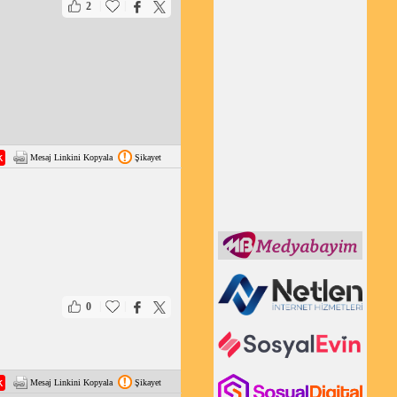
|
|
2
Mesaj Linkini Kopyala
Şikayet
|
|
0
Mesaj Linkini Kopyala
Şikayet