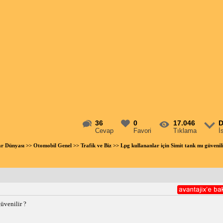
36
0
17.046
D
Cevap
Favori
Tıklama
İ
ar Dünyası
>>
Otomobil Genel
>>
Trafik ve Biz
>> Lpg kullananlar için Simit tank mı güveni
üvenilir ?