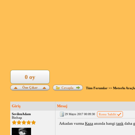
0 oy
Öne Çıkar
Cevapla
Tüm Forumlar
>>
Motorlu Araçl
Giriş
Mesaj
SevilenAdam
29 Mayıs 2017 00:09:30
Konu Sahibi
Binbaşı
Arkadan vurma
Kaza
anında hangi
tank
daha g