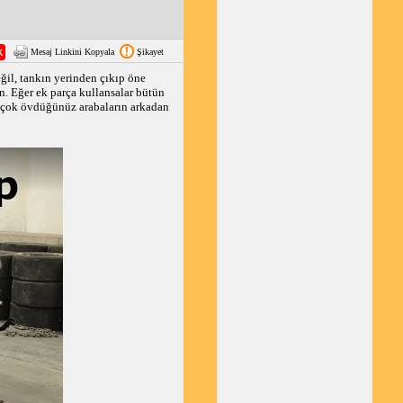
Mesaj Linkini Kopyala
Şikayet
ğil, tankın yerinden çıkıp öne
en. Eğer ek parça kullansalar bütün
 çok övdüğünüz arabaların arkadan