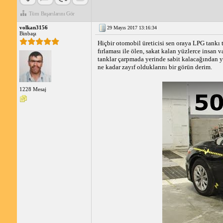
Tüm Başarılarını Gör
volkan3156
29 Mayıs 2017 13:16:34
Binbaşı
Hiçbir otomobil üreticisi sen oraya LPG tankı 
fırlaması ile ölen, sakat kalan yüzlerce insan v
tanklar çarpmada yerinde sabit kalacağından 
ne kadar zayıf olduklarını bir görün derim.
1228 Mesaj