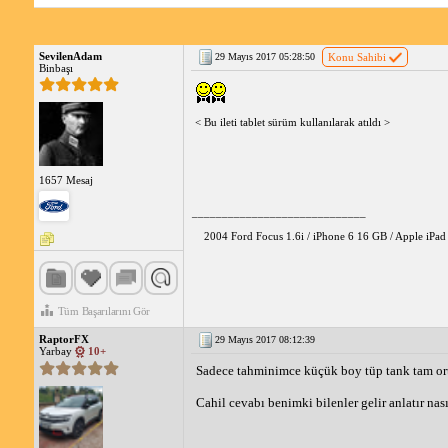
Bunlara ek olarak, her muayenede LPG kaçağı olup olmadığı h
SevilenAdam
29 Mayıs 2017 05:28:50
Konu Sahibi
Esasında yangının temel sebebi, havadan daha yoğun olan LPG
Binbaşı
başlıyor, yanarken daha çabuk yayılmaya​ müsait olduğu için kap
< Bu ileti tablet sürüm kullanılarak atıldı >
1657 Mesaj
_____________________________
2004 Ford Focus 1.6i / iPhone 6 16 GB / Apple iPa
Tüm Başarılarını Gör
RaptorFX
29 Mayıs 2017 08:12:39
Yarbay
10+
Sadece tahminimce küçük boy tüp tank tam ortal
Cahil cevabı benimki bilenler gelir anlatır nası