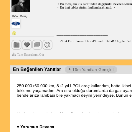
< Bu mesaj bu kişi tarafından değiştirildi
SevilenAdam
< Bu ileti tablet sürüm kullanılarak atıldı >
1657 Mesaj
_____________________________
2004 Ford Focus 1.6i / iPhone 6 16 GB / Apple iPa
Tüm Başarılarını Gör
En Beğenilen Yanıtlar
Tüm Yanıtları Genişlet
250.000+60.000 km, 8+2 yıl LPGli araç kullandım, hatta ikinci 
tekleme yaşamadım. Ara sıra olduğu durumlarda da gaz ayarı ve
bende arıza lambası bile yakmadı deyim yerindeyse. Bunun en 
Yeni nesim araçlarla eski nesil araçları karşılaştırmak, karıştı
gerekirse boşaltmaya yarayan ekipmanlara sahip. Aynı zamanda
tank basınca ve hasara karşı birtakım testlerden geçiyor. Fark
Yorumun Devamı
hariç. Hortum yırtılması veya kaçağı sonrası alev alan yakı