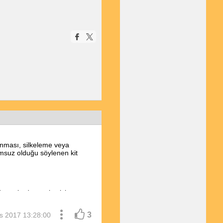
anması, silkeleme veya
umsuz olduğu söylenen kit
 durumlarda gaz kesici,
nsizdir. Yeni nesil pek çok
e yoktur ekstrem durumlar
3
s 2017 13:28:00
 de TÜVTÜRK onayı gerekiyor.