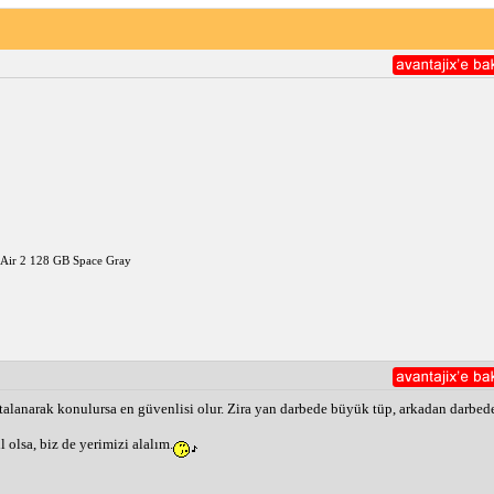
em depo çıkışından, hem aracın altından hem de motor kısmından kont
, kaza anında aracın altında yoğunlaşıyor, herhangi bir yakıcı cisiml
alı otoparklara girişi yasaktır.
d Air 2 128 GB Space Gray
anarak konulursa en güvenlisi olur. Zira yan darbede büyük tüp, arkadan darbede si
l olsa, biz de yerimizi alalım.