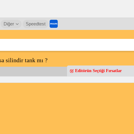
Diğer
Speedtest
a silindir tank mı ?
Editörün Seçtiği Fırsatlar