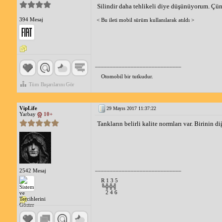
Silindir daha tehlikeli diye düşünüyorum. Çünkü
394 Mesaj
< Bu ileti mobil sürüm kullanılarak atıldı >
_____________________________
Otomobil bir tutkudur.
Tüm Başarılarını Gör
VipLife
29 Mayıs 2017 11:37:22
Yarbay
10+
Tankların belirli kalite normları var. Birini
_____________________________
2542 Mesaj
R 1 3 5
╚╬╬╣
2 4 6