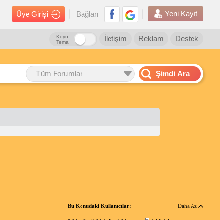
Yeni Kayıt
Üye Girişi
Bağlan
Koyu
İletişim
Reklam
Destek
Tema
Tüm Forumlar
Şimdi Ara
Bu Konudaki Kullanıcılar:
Daha Az