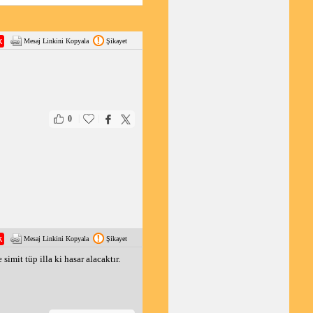
rol ediliyor.
Mesaj Linkini Kopyala
Şikayet
e karşılaştığında yanmaya
|
|
0
Mesaj Linkini Kopyala
Şikayet
mit tüp illa ki hasar alacaktır.