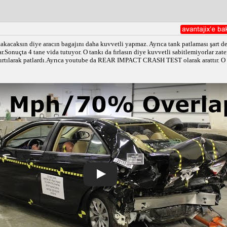
takacaksın diye aracın bagajını daha kuvvetli yapmaz. Ayrıca tank patlaması şart de
ar.Sonuçta 4 tane vida tutuyor. O tankı da fırlasın diye kuvvetli sabitlemiyorlar zat
yırtılarak patlardı.Ayrıca youtube da REAR IMPACT CRASH TEST olarak arattır. O