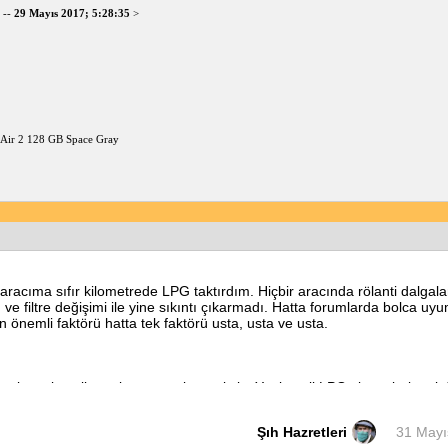
--
29 Mayıs 2017; 5:28:35
>
d Air 2 128 GB Space Gray
aracıma sıfır kilometrede LPG taktırdım. Hiçbir aracında rölanti dalgal
 filtre değişimi ile yine sıkıntı çıkarmadı. Hatta forumlarda bolca uy
önemli faktörü hatta tek faktörü usta, usta ve usta.
rarak yeni nesil araçları yermek gereksiz. Yeni nesil LPG sistemleri, ani
 eski araçlardaki zamanla korozyona uğrayan tanklar, tabiki daha güve
 ettiyseniz direk tankı patlayan veya alev alan bir Lpgli araç neredeys
Şıh Hazretleri
31 Mayı
t, patlamaya sebep olur. Ayriyetten LPG montajı sonrası hem MMO hem