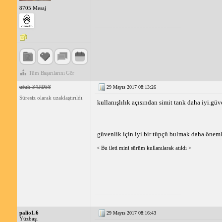
8705 Mesaj
_____________________________
Tüm Başarılarını Gör
ufuk-34JD58
29 Mayıs 2017 08:13:26
Süresiz olarak uzaklaştırıldı.
kullanışlılık açısından simit tank daha iyi.gü
güvenlik için iyi bir tüpçü bulmak daha öneml
< Bu ileti mini sürüm kullanılarak atıldı >
_____________________________
palio1.6
29 Mayıs 2017 08:16:43
Yüzbaşı