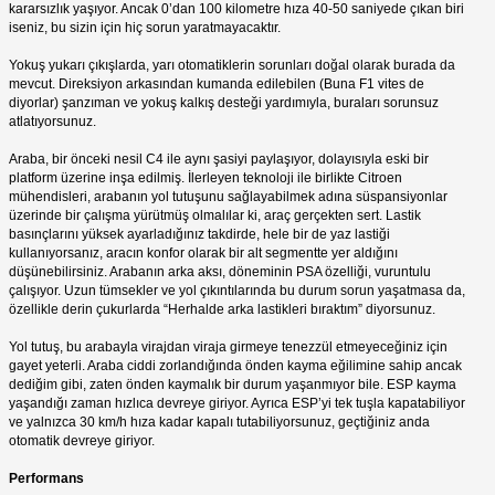
kararsızlık yaşıyor. Ancak 0’dan 100 kilometre hıza 40-50 saniyede çıkan biri
iseniz, bu sizin için hiç sorun yaratmayacaktır.
Yokuş yukarı çıkışlarda, yarı otomatiklerin sorunları doğal olarak burada da
mevcut. Direksiyon arkasından kumanda edilebilen (Buna F1 vites de
diyorlar) şanzıman ve yokuş kalkış desteği yardımıyla, buraları sorunsuz
atlatıyorsunuz.
Araba, bir önceki nesil C4 ile aynı şasiyi paylaşıyor, dolayısıyla eski bir
platform üzerine inşa edilmiş. İlerleyen teknoloji ile birlikte Citroen
mühendisleri, arabanın yol tutuşunu sağlayabilmek adına süspansiyonlar
üzerinde bir çalışma yürütmüş olmalılar ki, araç gerçekten sert. Lastik
basınçlarını yüksek ayarladığınız takdirde, hele bir de yaz lastiği
kullanıyorsanız, aracın konfor olarak bir alt segmentte yer aldığını
düşünebilirsiniz. Arabanın arka aksı, döneminin PSA özelliği, vuruntulu
çalışıyor. Uzun tümsekler ve yol çıkıntılarında bu durum sorun yaşatmasa da,
özellikle derin çukurlarda “Herhalde arka lastikleri bıraktım” diyorsunuz.
Yol tutuş, bu arabayla virajdan viraja girmeye tenezzül etmeyeceğiniz için
gayet yeterli. Araba ciddi zorlandığında önden kayma eğilimine sahip ancak
dediğim gibi, zaten önden kaymalık bir durum yaşanmıyor bile. ESP kayma
yaşandığı zaman hızlıca devreye giriyor. Ayrıca ESP’yi tek tuşla kapatabiliyor
ve yalnızca 30 km/h hıza kadar kapalı tutabiliyorsunuz, geçtiğiniz anda
otomatik devreye giriyor.
Performans