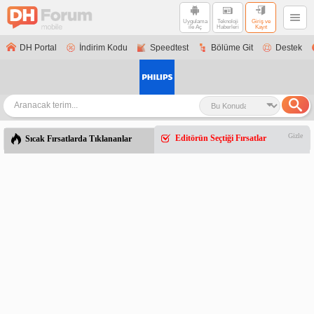
Uygulama
Teknoloji
Giriş ve
ile Aç
Haberleri
Kayıt
DH Portal
İndirim Kodu
Speedtest
Bölüme Git
Destek
Gizle
Editörün Seçtiği Fırsatlar
Sıcak Fırsatlarda Tıklananlar