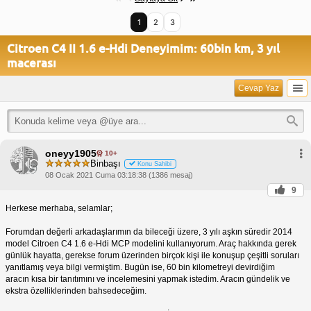
1
2
3
Citroen C4 II 1.6 e-Hdi Deneyimim: 60bin km, 3 yıl
macerası
Cevap Yaz
oneyy1905
10+
Binbaşı
Konu Sahibi
08 Ocak 2021 Cuma 03:18:38 (1386 mesaj)
9
Herkese merhaba, selamlar;
Forumdan değerli arkadaşlarımın da bileceği üzere, 3 yılı aşkın süredir 2014
model Citroen C4 1.6 e-Hdi MCP modelini kullanıyorum. Araç hakkında gerek
günlük hayatta, gerekse forum üzerinden birçok kişi ile konuşup çeşitli soruları
yanıtlamış veya bilgi vermiştim. Bugün ise, 60 bin kilometreyi devirdiğim
aracın kısa bir tanıtımını ve incelemesini yapmak istedim. Aracın gündelik ve
ekstra özelliklerinden bahsedeceğim.