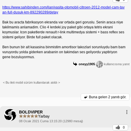
https://www.sahibinden.com/ilan/vasita-otomobil-citroen-2012-model-cam-tav
an-full-dusuk-km-892290289/detay
Bak bu aracta fabrikasyon ekranda var ortada geri goruslu. Senin araca niye
takilmamis anlamadim. Clio 4 lerdeki joy paket gibi ortaya tetris ekrani
koymuslar. Icon paketlerde renault r-link multimedya sistemi + bass reflex ses
sistemi geliyor. Birde full paket olacak.
Ben bunun bir alt kasasina binmistim amortisor takozlari sorunluydu bam bam
vuruyordu yolda giderken arabanin on takimdan ses geliyordu yaptiriyon
gene bozuluyormus.
oneyy1905
kullanıcısına yanıt
< Bu ileti mobil sürüm kullanılarak atıldı >
Buna gelen
2 yanıtı gör.
BOLDVIPER
Yarbay
08 Ocak 2021 Cuma 13:15:20 (12980 mesaj)
0