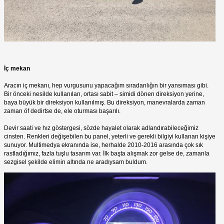
İç mekan
Aracın iç mekanı, hep vurgusunu yapacağım sıradanlığın bir yansıması gibi.
Bir önceki nesilde kullanılan, ortası sabit – simidi dönen direksiyon yerine,
baya büyük bir direksiyon kullanılmış. Bu direksiyon, manevralarda zaman
zaman öf dedirtse de, ele oturması başarılı.
Devir saati ve hız göstergesi, sözde hayalet olarak adlandırabileceğimiz
cinsten. Renkleri değişebilen bu panel, yeterli ve gerekli bilgiyi kullanan kişiye
sunuyor. Multimedya ekranında ise, herhalde 2010-2016 arasında çok sık
rastladığımız, fazla tuşlu tasarım var. İlk başta alışmak zor gelse de, zamanla
sezgisel şekilde elimin altında ne aradıysam buldum.