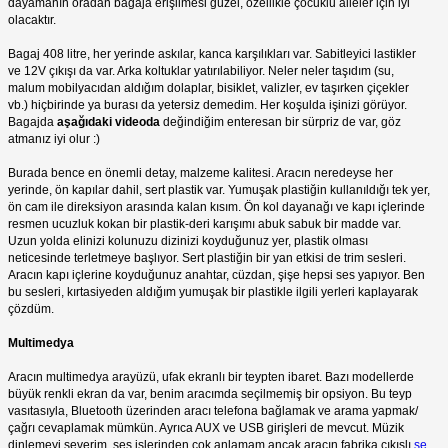
dayamanın oradan bagaja erişilmesi güzel, özellikle çocuklu aileler için iyi
olacaktır.
Bagaj 408 litre, her yerinde askılar, kanca karşılıkları var. Sabitleyici lastikler
ve 12V çıkışı da var. Arka koltuklar yatırılabiliyor. Neler neler taşıdım (su,
malum mobilyacıdan aldığım dolaplar, bisiklet, valizler, ev taşırken çiçekler
vb.) hiçbirinde ya burası da yetersiz demedim. Her koşulda işinizi görüyor.
Bagajda
aşağıdaki videoda
değindiğim enteresan bir sürpriz de var, göz
atmanız iyi olur :)
Burada bence en önemli detay, malzeme kalitesi. Aracın neredeyse her
yerinde, ön kapılar dahil, sert plastik var. Yumuşak plastiğin kullanıldığı tek yer,
ön cam ile direksiyon arasında kalan kısım. Ön kol dayanağı ve kapı içlerinde
resmen ucuzluk kokan bir plastik-deri karışımı abuk sabuk bir madde var.
Uzun yolda elinizi kolunuzu dizinizi koyduğunuz yer, plastik olması
neticesinde terletmeye başlıyor. Sert plastiğin bir yan etkisi de trim sesleri.
Aracın kapı içlerine koyduğunuz anahtar, cüzdan, şişe hepsi ses yapıyor. Ben
bu sesleri, kırtasiyeden aldığım yumuşak bir plastikle ilgili yerleri kaplayarak
çözdüm.
Multimedya
Aracın multimedya arayüzü, ufak ekranlı bir teypten ibaret. Bazı modellerde
büyük renkli ekran da var, benim aracımda seçilmemiş bir opsiyon. Bu teyp
vasıtasıyla, Bluetooth üzerinden aracı telefona bağlamak ve arama yapmak/
çağrı cevaplamak mümkün. Ayrıca AUX ve USB girişleri de mevcut. Müzik
dinlemeyi severim, ses işlerinden çok anlamam ancak aracın fabrika çıkışlı
se