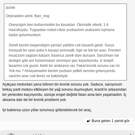
quote:
Orijinalden alıntı: flyer_mig
Oneycigim ben kullanmistim bu kasadan. Otomatik vitesti, 1.6
mazotluydu. Tugaydan nobet cikisi yuzbasinin arabasini lojmana
kadar goturmustum.
Simdi benim begendigim yanlari yalitimi cok basarili geldi. Surus
hissiyati bir opel astra h kasayi animsatti. Agir ve tok bir arac. Frenleri
muazzam saglam tutuyor, basinca zamk diye duruyor. Sanziman ise
dedigin gibi ani hizlanmalari sevmiyor gec toparliyordu. Ic kokpit
tasarimi cok guzel, farkli bir ambiansi var. Fakat kronik sorunu var mi
Yok mu ? Anlayamadim benim yuzbasi yetkili servise goturuyordu
sanirim arac cok temiz ve bakimliydi.
Açıkçası motordan yana bilinen bir kronik sorunu yok. Sadece, sanıyorum
birkaç parti motoru etkileyen bir yağ sorunu duymuştum, krank'ın arkasından
bir yerlerden kaçırıyordu, sürüşe engel değildi falan ama ben yaşamadım. İç
aksama dair de bir kronik problemi yok.
İyi bakılırsa uzun yıllar sorunsuz götürebilecek bir araç.
Buna gelen
1 yanıtı gör.