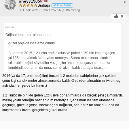
oneyy1905
10+
Binbaşı
Konu Sahibi
08 Ocak 2021 Cuma 12:52:56 (1386 mesaj)
0
quote:
Orijinalden alıntı: bianconera
güzel objektif inceleme olmuş..
Bu aracın 2015 1.2 turbo eat6 exclusive paketini 50 bin km de geçen
yıl 135 bine almak üzereydim nerdeyse.Sonra motorunun sıkıntı
cıkarabileceğini söylediler vazgeçtim ama motor şanzıman harika
kombindi, donanım da muazzamdı aklım kaldı o araçta esasen..
2016(ya da 17, emin değilim) öncesi 1.2 motorlar, sahiplerine çok çektirdi.
çoğu kişi sandık motor almak zorunda kaldı. O yüzden almadığınız iyi olmuş
aslında, her şerde bir hayır :)
1.2 Turbo ile birlikte gelen Exclusive donanımlarda da birçok şeyi çalmışlardı,
masaj yoktu örneğin hatırladığım kadarıyla. Şanzıman ise tam otomatiğe
geçmişti, güzelleşmişti. Ancak eğrisi doğrusu, sorunsuz bir araç bulunca da
kaçırmamak lazım, gerçekten güzel araba.