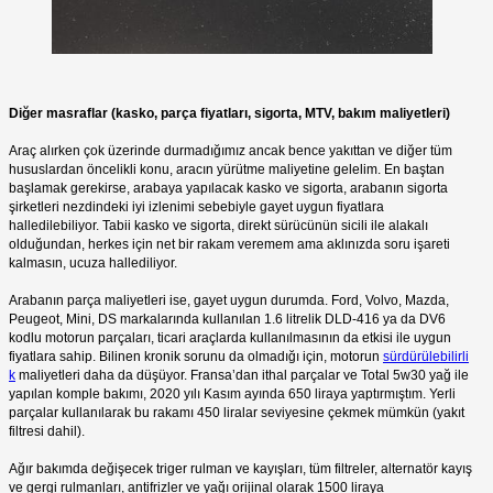
Diğer masraflar (kasko, parça fiyatları, sigorta, MTV, bakım maliyetleri)
Araç alırken çok üzerinde durmadığımız ancak bence yakıttan ve diğer tüm
hususlardan öncelikli konu, aracın yürütme maliyetine gelelim. En baştan
başlamak gerekirse, arabaya yapılacak kasko ve sigorta, arabanın sigorta
şirketleri nezdindeki iyi izlenimi sebebiyle gayet uygun fiyatlara
halledilebiliyor. Tabii kasko ve sigorta, direkt sürücünün sicili ile alakalı
olduğundan, herkes için net bir rakam veremem ama aklınızda soru işareti
kalmasın, ucuza hallediliyor.
Arabanın parça maliyetleri ise, gayet uygun durumda. Ford, Volvo, Mazda,
Peugeot, Mini, DS markalarında kullanılan 1.6 litrelik DLD-416 ya da DV6
kodlu motorun parçaları, ticari araçlarda kullanılmasının da etkisi ile uygun
fiyatlara sahip. Bilinen kronik sorunu da olmadığı için, motorun
sürdürülebilirli
k
maliyetleri daha da düşüyor. Fransa’dan ithal parçalar ve Total 5w30 yağ ile
yapılan komple bakımı, 2020 yılı Kasım ayında 650 liraya yaptırmıştım. Yerli
parçalar kullanılarak bu rakamı 450 liralar seviyesine çekmek mümkün (yakıt
filtresi dahil).
Ağır bakımda değişecek triger rulman ve kayışları, tüm filtreler, alternatör kayış
ve gergi rulmanları, antifrizler ve yağı orijinal olarak 1500 liraya