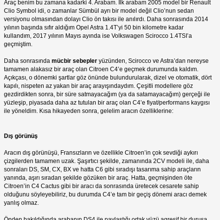
Araç benim bu zamana kadarki 4. Arabam. İlk arabam 2005 model bir Renault
Clio Symbol idi, o zamanlar Sümbül ayrı bir model değil Clio’nun sedan
versiyonu olmasından dolayı Clio ön takısı ile anılırdı. Daha sonrasında 2014
yılının başında sıfır aldığım Opel Astra 1.4T’yi 50 bin kilometre kadar
kullandım, 2017 yılının Mayıs ayında ise Volkswagen Scirocco 1.4TSI’a
geçmiştim.
Daha sonrasında
mücbir sebepler
yüzünden, Scirocco ve Astra’dan nereyse
tamamen alakasız bir araç olan Citroen C4’e geçmek durumunda kaldım.
Açıkçası, o dönemki şartlar göz önünde bulundurularak, dizel ve otomatik, dört
kapılı, nispeten az yakan bir araç arayışındaydım. Çeşitli modellere göz
gezdirdikten sonra, bir süre satmayacağım (ya da satamayacağım) gerçeği ile
yüzleşip, piyasada daha az tutulan bir araç olan C4’e fiyat/performans kaygısı
ile yöneldim. Kısa hikayeden sonra, gelelim aracın özelliklerine:
Dış görünüş
Aracın dış görünüşü, Fransızların ve özellikle Citroen’in çok sevdiği aykırı
çizgilerden tamamen uzak. Şaşırtıcı şekilde, zamanında 2CV modeli ile, daha
sonraları DS, SM, CX, BX ve hatta C6 gibi sıradışı tasarıma sahip araçların
yanında, aşırı sıradan şekilde gözüken bir araç. Hatta, geçmişinden öte
Citroen’in C4 Cactus gibi bir aracı da sonrasında üretecek cesarete sahip
olduğunu söyleyebiliriz, bu durumda C4’e tam bir geçiş dönemi aracı demek
yanlış olmaz.
Önden bakıldığında arabanın DS4 ile paylaştığı ortak yüzü agresif bir duruşa