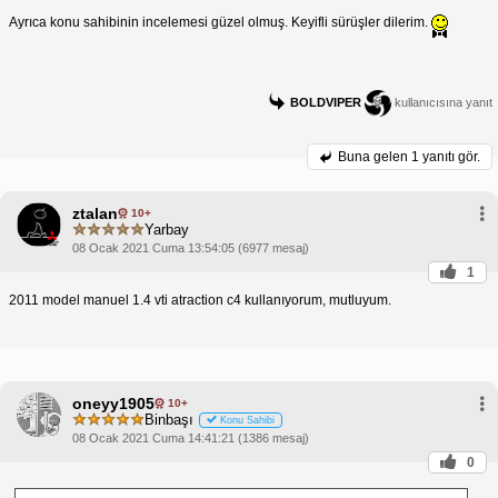
Ayrıca konu sahibinin incelemesi güzel olmuş. Keyifli sürüşler dilerim.
BOLDVIPER
kullanıcısına yanıt
Buna gelen
1 yanıtı gör.
ztalan
10+
Yarbay
08 Ocak 2021 Cuma 13:54:05 (6977 mesaj)
1
2011 model manuel 1.4 vti atraction c4 kullanıyorum, mutluyum.
oneyy1905
10+
Binbaşı
Konu Sahibi
08 Ocak 2021 Cuma 14:41:21 (1386 mesaj)
0