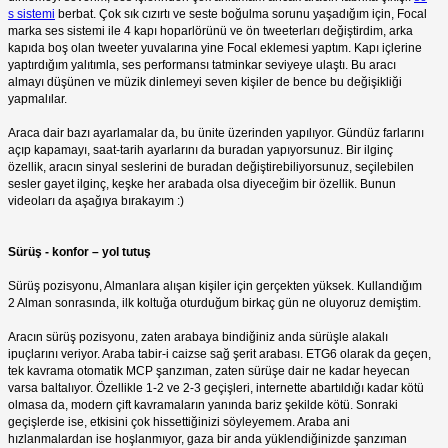
s sistemi
berbat. Çok sık cızırtı ve seste boğulma sorunu yaşadığım için, Focal
marka ses sistemi ile 4 kapı hoparlörünü ve ön tweeterları değiştirdim, arka
kapıda boş olan tweeter yuvalarına yine Focal eklemesi yaptım. Kapı içlerine
yaptırdığım yalıtımla, ses performansı tatminkar seviyeye ulaştı. Bu aracı
almayı düşünen ve müzik dinlemeyi seven kişiler de bence bu değişikliği
yapmalılar.
Araca dair bazı ayarlamalar da, bu ünite üzerinden yapılıyor. Gündüz farlarını
açıp kapamayı, saat-tarih ayarlarını da buradan yapıyorsunuz. Bir ilginç
özellik, aracın sinyal seslerini de buradan değiştirebiliyorsunuz, seçilebilen
sesler gayet ilginç, keşke her arabada olsa diyeceğim bir özellik. Bunun
videoları da aşağıya bırakayım :)
Sürüş - konfor – yol tutuş
Sürüş pozisyonu, Almanlara alışan kişiler için gerçekten yüksek. Kullandığım
2 Alman sonrasında, ilk koltuğa oturduğum birkaç gün ne oluyoruz demiştim.
Aracın sürüş pozisyonu, zaten arabaya bindiğiniz anda sürüşle alakalı
ipuçlarını veriyor. Araba tabir-i caizse sağ şerit arabası. ETG6 olarak da geçen,
tek kavrama otomatik MCP şanzıman, zaten sürüşe dair ne kadar heyecan
varsa baltalıyor. Özellikle 1-2 ve 2-3 geçişleri, internette abartıldığı kadar kötü
olmasa da, modern çift kavramaların yanında bariz şekilde kötü. Sonraki
geçişlerde ise, etkisini çok hissettiğinizi söyleyemem. Araba ani
hızlanmalardan ise hoşlanmıyor, gaza bir anda yüklendiğinizde şanzıman