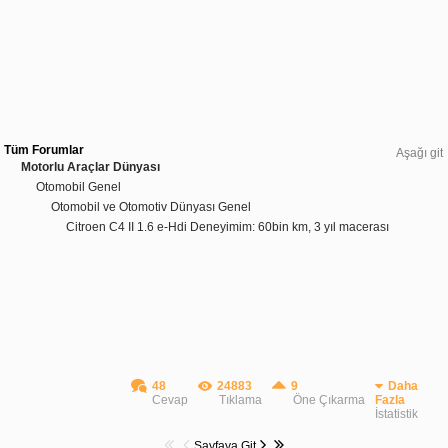
Tüm Forumlar
Aşağı git
Motorlu Araçlar Dünyası
Otomobil Genel
Otomobil ve Otomotiv Dünyası Genel
Citroen C4 II 1.6 e-Hdi Deneyimim: 60bin km, 3 yıl macerası
48
24883
9
Daha
Cevap
Tıklama
Öne Çıkarma
Fazla
İstatistik
Sayfaya Git