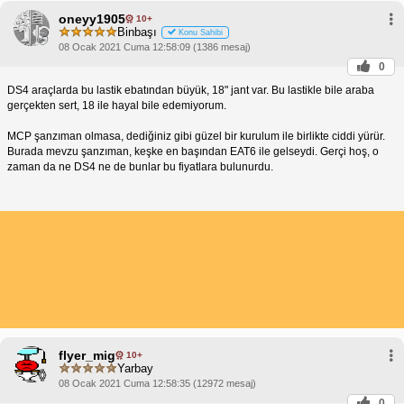
oneyy1905
10+
Binbaşı
Konu Sahibi
08 Ocak 2021 Cuma 12:58:09 (1386 mesaj)
0
DS4 araçlarda bu lastik ebatından büyük, 18" jant var. Bu lastikle bile araba
gerçekten sert, 18 ile hayal bile edemiyorum.
MCP şanzıman olmasa, dediğiniz gibi güzel bir kurulum ile birlikte ciddi yürür.
Burada mevzu şanzıman, keşke en başından EAT6 ile gelseydi. Gerçi hoş, o
zaman da ne DS4 ne de bunlar bu fiyatlara bulunurdu.
flyer_mig
10+
Yarbay
08 Ocak 2021 Cuma 12:58:35 (12972 mesaj)
0