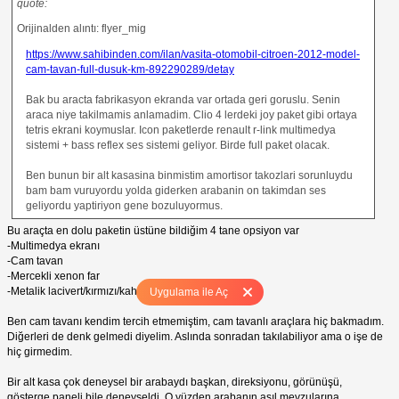
quote:
Orijinalden alıntı: flyer_mig
https://www.sahibinden.com/ilan/vasita-otomobil-citroen-2012-model-
cam-tavan-full-dusuk-km-892290289/detay
Bak bu aracta fabrikasyon ekranda var ortada geri goruslu. Senin
araca niye takilmamis anlamadim. Clio 4 lerdeki joy paket gibi ortaya
tetris ekrani koymuslar. Icon paketlerde renault r-link multimedya
sistemi + bass reflex ses sistemi geliyor. Birde full paket olacak.
Ben bunun bir alt kasasina binmistim amortisor takozlari sorunluydu
bam bam vuruyordu yolda giderken arabanin on takimdan ses
geliyordu yaptiriyon gene bozuluyormus.
Bu araçta en dolu paketin üstüne bildiğim 4 tane opsiyon var
-Multimedya ekranı
-Cam tavan
-Mercekli xenon far
-Metalik lacivert/kırmızı/kahverengi renkler
Uygulama ile Aç
Ben cam tavanı kendim tercih etmemiştim, cam tavanlı araçlara hiç bakmadım.
Diğerleri de denk gelmedi diyelim. Aslında sonradan takılabiliyor ama o işe de
hiç girmedim.
Bir alt kasa çok deneysel bir arabaydı başkan, direksiyonu, görünüşü,
gösterge paneli bile deneyseldi. O yüzden arabanın asıl mevzularına