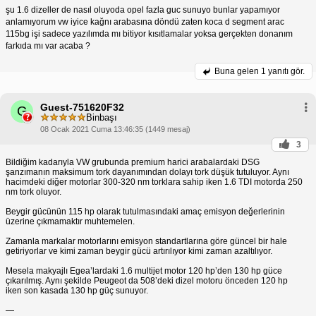
şu 1.6 dizeller de nasıl oluyoda opel fazla guc sunuyo bunlar yapamıyor
anlamıyorum vw iyice kağnı arabasına döndü zaten koca d segment arac
115bg işi sadece yazılımda mı bitiyor kısıtlamalar yoksa gerçekten donanım
farkıda mı var acaba ?
Buna gelen
1 yanıtı gör.
Guest-751620F32
G
Binbaşı
08 Ocak 2021 Cuma 13:46:35 (1449 mesaj)
3
Bildiğim kadarıyla VW grubunda premium harici arabalardaki DSG
şanzımanın maksimum tork dayanımından dolayı tork düşük tutuluyor. Aynı
hacimdeki diğer motorlar 300-320 nm torklara sahip iken 1.6 TDI motorda 250
nm tork oluyor.
Beygir gücünün 115 hp olarak tutulmasındaki amaç emisyon değerlerinin
üzerine çıkmamaktır muhtemelen.
Zamanla markalar motorlarını emisyon standartlarına göre güncel bir hale
getiriyorlar ve kimi zaman beygir gücü artırılıyor kimi zaman azaltılıyor.
Mesela makyajlı Egea’lardaki 1.6 multijet motor 120 hp’den 130 hp güce
çıkarılmış. Aynı şekilde Peugeot da 508’deki dizel motoru önceden 120 hp
iken son kasada 130 hp güç sunuyor.
—