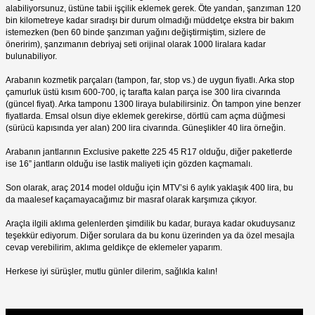
alabiliyorsunuz, üstüne tabii işçilik eklemek gerek. Öte yandan, şanzıman 120
bin kilometreye kadar sıradışı bir durum olmadığı müddetçe ekstra bir bakım
istemezken (ben 60 binde şanzıman yağını değiştirmiştim, sizlere de
öneririm), şanzımanın debriyaj seti orijinal olarak 1000 liralara kadar
bulunabiliyor.
Arabanın kozmetik parçaları (tampon, far, stop vs.) de uygun fiyatlı. Arka stop
çamurluk üstü kısım 600-700, iç tarafta kalan parça ise 300 lira civarında
(güncel fiyat). Arka tamponu 1300 liraya bulabilirsiniz. Ön tampon yine benzer
fiyatlarda. Emsal olsun diye eklemek gerekirse, dörtlü cam açma düğmesi
(sürücü kapısında yer alan) 200 lira civarında. Güneşlikler 40 lira örneğin.
Arabanın jantlarının Exclusive pakette 225 45 R17 olduğu, diğer paketlerde
ise 16” jantların olduğu ise lastik maliyeti için gözden kaçmamalı.
Son olarak, araç 2014 model olduğu için MTV’si 6 aylık yaklaşık 400 lira, bu
da maalesef kaçamayacağımız bir masraf olarak karşımıza çıkıyor.
Araçla ilgili aklıma gelenlerden şimdilik bu kadar, buraya kadar okuduysanız
teşekkür ediyorum. Diğer sorulara da bu konu üzerinden ya da özel mesajla
cevap verebilirim, aklıma geldikçe de eklemeler yaparım.
Herkese iyi sürüşler, mutlu günler dilerim, sağlıkla kalın!