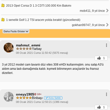
2013 Opel Corsa D 1.3 CDTI 100.000 Km Bakımı
mob411, 9 yıl önce
1 senelik Golf 1.2 TSI aracım yolda bıraktı! (güncellendi)
gokhan99747, 9 yıl önce
mahmut_emmi
Yarbay
08 Ocak 2021 Cuma 11:50:42 (5675 mesaj)
1
3 yıl 2012 model cam tavanlı düz vites 308 eHDi kullanmıştım. onu satıp A3'ü
aldım ama tadı damağımda kaldı. kıymeti bilinmeyen araçlardır bu fransız
dizelleri.
oneyy1905
10+
Binbaşı
Konu Sahibi
08 Ocak 2021 Cuma 12:50:21 (1386 mesaj)
1