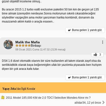
güzel objektif inceleme olmuş..
Bu aracın 2015 1.2 turbo eat6 exclusive paketini 50 bin km de geçen yıl 135
bine almak üzereydim nerdeyse.Sonra motorunun sıkıntı cıkarabileceğini
söylediler vazgeçtim ama motor şanzıman harika kombindi, donanım da
muazzamdı aklım kaldı o araçta esasen..
Buna gelen
1 yanıtı gör.
Malik the Mafia
Binbaşı
08 Ocak 2021 Cuma 11:47:32 (2139 mesaj)
3
DS4 1.6 dizel otomatik olanını bir süre kullandım alt takım olarak zayıf olsa da
serilik/atiklik olarak baya beğenmiştim ufak bir yazılımla piyasada ben hızlıyım
diyen bir çok araca kafa tutar.
Buna gelen
1 yanıtı gör.
Yapay Zeka
’dan İlgili Konular
2011 Model 185.000 KM de 2.0 TDCİ Selective Mondeo Alınır mı ?
allstar34, 12 yıl önce