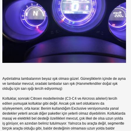
Aydınlatma lambalarının beyaz ışık olması güzel. Güneşliklerin içinde de ayna
ve lambalar mevcut, oradaki lambalar sarı ışık (Hanımefendiler doğal ışık
olduğu için sarı ışığı tercih ediyormuş)
Koltuklar, sonraki Citroen modellerinde (C3-C4 ve Aircross aileleri) tercih
edilen yumuşak koltuklar gibi değil. Ancak çok sert olduklarını da
söyleyemem, orta karar. Benim kullandığım Exclusive versiyonunda yanal
destekler yeterli ancak diğer paketler için yeterli olmaz diyebilirim. Koltuklarda
masaj ve elektrikli bel desteği özellikleri mevcut, çok ilkel de olsa uzun yolda
iş görüyor, en azından beliniz tutulmuyor. Yalnızca bu araçta değil, segmentte
birçok araçta olduğu gibi, baldır desteğinin olmaması uzun yolda baldır