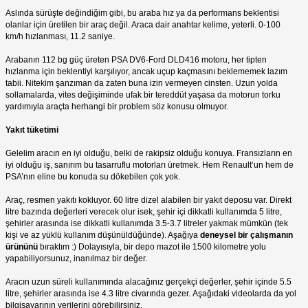
Aslında sürüşte değindiğim gibi, bu araba hız ya da performans beklentisi
olanlar için üretilen bir araç değil. Araca dair anahtar kelime, yeterli. 0-100
km/h hızlanması, 11.2 saniye.
Arabanın 112 bg güç üreten PSA DV6-Ford DLD416 motoru, her tipten
hızlanma için beklentiyi karşılıyor, ancak uçup kaçmasını beklememek lazım
tabii. Nitekim şanzıman da zaten buna izin vermeyen cinsten. Uzun yolda
sollamalarda, vites değişiminde ufak bir tereddüt yaşasa da motorun torku
yardımıyla araçta herhangi bir problem söz konusu olmuyor.
Yakıt tüketimi
Gelelim aracın en iyi olduğu, belki de rakipsiz olduğu konuya. Fransızların en
iyi olduğu iş, sanırım bu tasarruflu motorları üretmek. Hem Renault’un hem de
PSA’nın eline bu konuda su dökebilen çok yok.
Araç, resmen yakıtı kokluyor. 60 litre dizel alabilen bir yakıt deposu var. Direkt
litre bazında değerleri verecek olur isek, şehir içi dikkatli kullanımda 5 litre,
şehirler arasında ise dikkatli kullanımda 3.5-3.7 litreler yakmak mümkün (tek
kişi ve az yüklü kullanım düşünüldüğünde). Aşağıya
deneysel bir çalışmanın
ürününü
bıraktım :) Dolayısıyla, bir depo mazot ile 1500 kilometre yolu
yapabiliyorsunuz, inanılmaz bir değer.
Aracın uzun süreli kullanımında alacağınız gerçekçi değerler, şehir içinde 5.5
litre, şehirler arasında ise 4.3 litre civarında gezer. Aşağıdaki videolarda da yol
bilgisayarının verilerini görebilirsiniz.