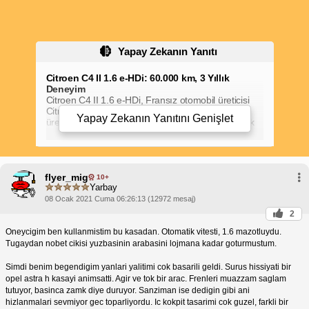
Yapay Zekanın Yanıtı
Citroen C4 II 1.6 e-HDi: 60.000 km, 3 Yıllık
Deneyim
Citroen C4 II 1.6 e-HDi, Fransız otomobil üreticisi
Citroen tarafından 2010-2018 yılları arasında
Yapay Zekanın Yanıtını
Genişlet
üretilen popüler bir kompakt otomobildir. 1,6 litrelik
turbo dizel motor ve 6 ileri manuel veya otomatik
şanzıman seçenekleriyle sunulmuştur.
Kronik Sorunlar
Egzoz Gazı Geri Dönüşüm (EGR) Valfi
Citroen C4 II 1.6 e-HDi, bazı kronik sorunlar
flyer_mig
yaşayabilir. Bunlar arasında şunlar yer alır:
10+
Yarbay
Arızası:
Zamanla, EGR valfi karbon birikintileriyle
tıkanabilir, bu da motor performansında azalmaya
08 Ocak 2021 Cuma 06:26:13 (12972 mesaj)
ve yakıt verimliliğinde düşüşe yol açar.
2
Turbo Şarj Arızası:
Turboşarj, motorun daha fazla
güç üretmesine yardımcı olur, ancak arızalanması
Oneycigim ben kullanmistim bu kasadan. Otomatik vitesti, 1.6 mazotluydu.
güç kaybına ve artan yakıt tüketimine neden
Tugaydan nobet cikisi yuzbasinin arabasini lojmana kadar goturmustum.
olabilir.
Çift Kütleli Volan (DMF) Arızası:
DMF, motorun
titreşimlerini azaltmaya yardımcı olur, ancak
Simdi benim begendigim yanlari yalitimi cok basarili geldi. Surus hissiyati bir
aşındığında titreşimlere, vites değiştirme
opel astra h kasayi animsatti. Agir ve tok bir arac. Frenleri muazzam saglam
sorunlarına ve hatta motor durmasına neden
tutuyor, basinca zamk diye duruyor. Sanziman ise dedigin gibi ani
olabilir.
hizlanmalari sevmiyor gec toparliyordu. Ic kokpit tasarimi cok guzel, farkli bir