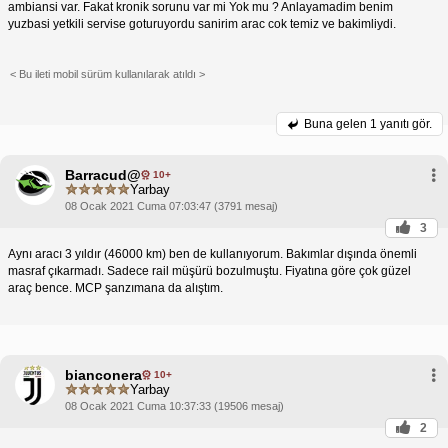
Otomatik Şanzıman Performansı
Kronik Sorunlar:
ambiansi var. Fakat kronik sorunu var mi Yok mu ? Anlayamadim benim
6 ileri otomatik şanzıman, Citroen C4 II 1.6 e-HDi'da
yuzbasi yetkili servise goturuyordu sanirim arac cok temiz ve bakimliydi.
sorunsuzca ve verimli bir şekilde çalışır. Vites
geçişleri yumuşaktır ve motorla iyi bir şekilde
eşleşmiştir. Ancak, bazı kullanıcılar yüksek hızlarda
< Bu ileti mobil sürüm kullanılarak atıldı >
vites geçişlerinde hafif bir gecikme bildirmiştir.
Neden Tutulmuyor?
Yukarıda belirtilen kronik sorunlar,
Citroen C4 II'nin neden diğer benzer araçlara göre
Buna gelen
1 yanıtı gör.
daha az tutulduğunu açıklayan birkaç faktör vardır:
bazı potansiyel alıcıları caydırmış olabilir.
Rekabetçi Pazar:
Kompakt otomobil pazarı
Barracud@
oldukça rekabetçidir ve Citroen C4 II, Volkswagen
10+
Yarbay
Golf, Ford Focus ve Renault Megane gibi popüler
modellerle rekabet etmek zorundadır.
08 Ocak 2021 Cuma 07:03:47 (3791 mesaj)
İmaj:
Citroen, bazı tüketiciler arasında güvenilirlik
3
ve dayanıklılık açısından olumsuz bir imaja sahip
olabilir.
Aynı aracı 3 yıldır (46000 km) ben de kullanıyorum. Bakımlar dışında önemli
masraf çıkarmadı. Sadece rail müşürü bozulmuştu. Fiyatına göre çok güzel
Genel olarak, Citroen C4 II 1.6 e-HDi, iyi bir yakıt
araç bence. MCP şanzımana da alıştım.
verimliliği ve performans sunan sağlam bir kompakt
otomobildir. Ancak, olası kronik sorunların farkında
olmak ve satın almadan önce iyice araştırma
yapmak önemlidir.
bianconera
10+
Yarbay
08 Ocak 2021 Cuma 10:37:33 (19506 mesaj)
2