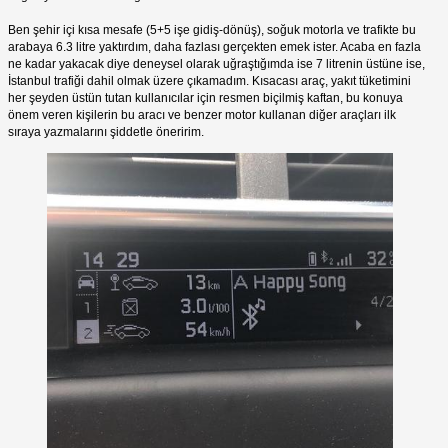
Ben şehir içi kısa mesafe (5+5 işe gidiş-dönüş), soğuk motorla ve trafikte bu
arabaya 6.3 litre yaktırdım, daha fazlası gerçekten emek ister. Acaba en fazla
ne kadar yakacak diye deneysel olarak uğraştığımda ise 7 litrenin üstüne ise,
İstanbul trafiği dahil olmak üzere çıkamadım. Kısacası araç, yakıt tüketimini
her şeyden üstün tutan kullanıcılar için resmen biçilmiş kaftan, bu konuya
önem veren kişilerin bu aracı ve benzer motor kullanan diğer araçları ilk
sıraya yazmalarını şiddetle öneririm.