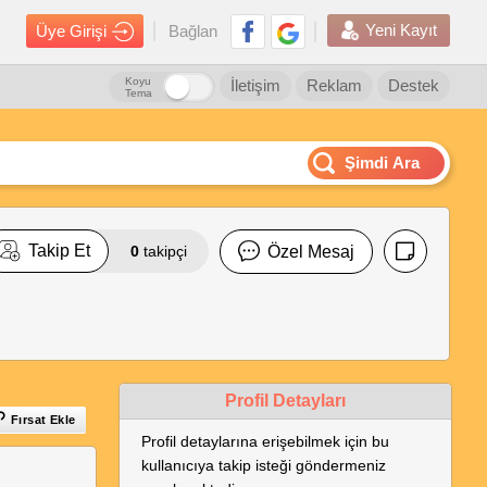
Yeni Kayıt
Üye Girişi
Bağlan
Koyu
İletişim
Reklam
Destek
Tema
Şimdi Ara
Takip Et
0
takipçi
Özel Mesaj
Profil Detayları
Fırsat Ekle
Profil detaylarına erişebilmek için bu
kullanıcıya takip isteği göndermeniz