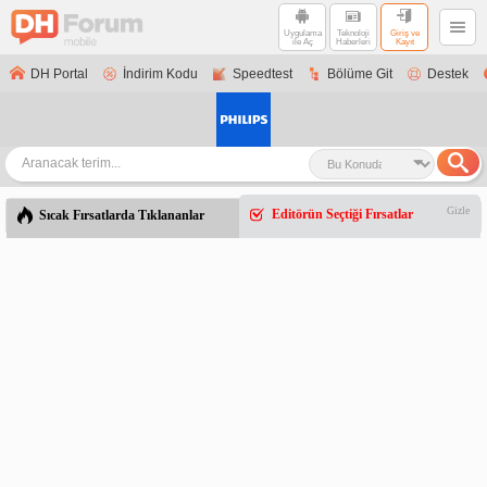
Uygulama
Teknoloji
Giriş ve
ile Aç
Haberleri
Kayıt
DH Portal
İndirim Kodu
Speedtest
Bölüme Git
Destek
Gizle
Editörün Seçtiği Fırsatlar
Sıcak Fırsatlarda Tıklananlar