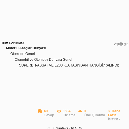
Tüm Forumlar
Aşağı git
Motorlu Araçlar Dünyası
Otomobil Genel
Otomobil ve Otomotiv Dünyası Genel
SUPERB, PASSAT VE E200 K. ARASINDAN HANGİSİ? (ALINDI)
40
3584
0
Daha
Cevap
Tıklama
Öne Çıkarma
Fazla
İstatistik
Sayfaya Git