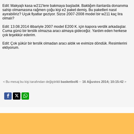
Edit: Makyajlı kasa w211'lere bakmaya başladık. Baktığım ilanlarda donanıma
sahip olmamasına rağmen çoğu kişi e2 paket demiş. Bu paketleri nasıl
ayırabiliriz? Uçuk fiyatlar geziyor. Sizce 2007-2008 model bir w211 kaç lira
olmalı?
Edit: 13.08.2014 itibariyle 2007 model E200 K. için kapora verdik arkadaşlar.
Cuma günü bir terslik olmazsa aracı almaya gideceğiz. Yardım eden herkese
çok teşekkür ederim.
Edit: Çok şükür bir terslik olmadan aracı aldık ve evimize döndük. Resimlerini
ekliyorum.
< Bu mesaj bu kişi tarafından değiştirildi
basketbol6
--
16 Ağustos 2014; 10:15:42
>