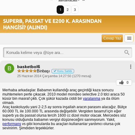
1
2
3
SUPERB, PASSAT VE E200 K. ARASINDAN
HANGİSİ? (ALINDI)
Cevap Yaz
basketbol6
B
Binbaşı
Konu Sahibi
25 Haziran 2014 Çarşamba 14:27:50 (1270 mesaj)
0
Merhaba arkadaşlar. Babamın kullandığı araç geçirdiği kaza sonucu
muhtemelen perte çıkacak. 2010 model mondeo selective 2.0 tdci araca 50
küsür bin masraf çıktı. Çok şükür kazada ciddi bir
yaralanma
ya da ölüm
olmadı.
Araç kaskoluydu yani 2-2,5 ay sonra inşallah aracın parasını alacağız. Bütçe
60.000 TL ile 100.000 TL arasında değişebilir. Vergiden tasarruf için eğer
superb ya da passat olursa tercih 1600 cc dizel motor olacak. Mercedes söz
konusu olduğunda babamın vergiyi düşüneceğini sanmıyorum. Yakıt,
performans
vs gibi konularda bu araçları kullananlar yardımcı olursa çok
sevinirim. Şimdiden teşekkürler.