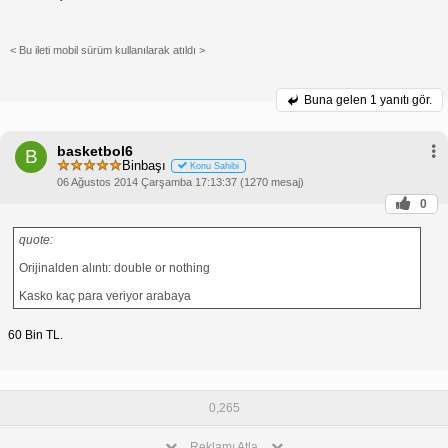
< Bu ileti mobil sürüm kullanılarak atıldı >
Buna gelen
1 yanıtı gör.
basketbol6
B
Binbaşı
Konu Sahibi
06 Ağustos 2014 Çarşamba 17:13:37 (1270 mesaj)
0
quote:
Orijinalden alıntı: double or nothing
Kasko kaç para veriyor arabaya
60 Bin TL.
0,265
Reklamı Atla