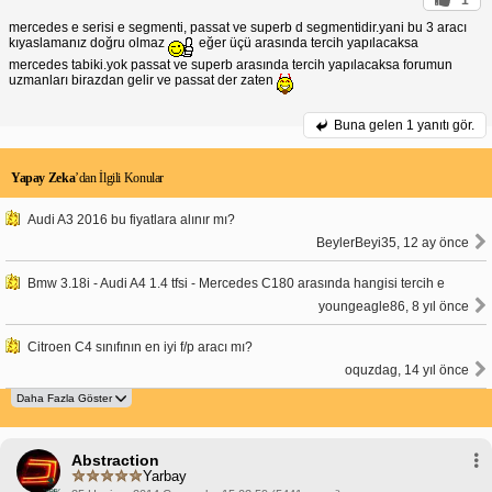
mercedes e serisi e segmenti, passat ve superb d segmentidir.yani bu 3 aracı
kıyaslamanız doğru olmaz
eğer üçü arasında tercih yapılacaksa
mercedes tabiki.yok passat ve superb arasında tercih yapılacaksa forumun
uzmanları birazdan gelir ve passat der zaten
Buna gelen
1 yanıtı gör.
Yapay Zeka
’dan İlgili Konular
Audi A3 2016 bu fiyatlara alınır mı?
BeylerBeyi35, 12 ay önce
Bmw 3.18i - Audi A4 1.4 tfsi - Mercedes C180 arasında hangisi tercih e
youngeagle86, 8 yıl önce
Citroen C4 sınıfının en iyi f/p aracı mı?
oquzdag, 14 yıl önce
Abstraction
Yarbay