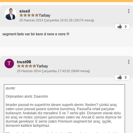
sissil
Yarbay
25 Haziran 2014 Çarşamba 16:01:28 (18174 mesaj)
0
segment farkı var bir kere d nere e nere !!!
trust06
T
Yarbay
25 Haziran 2014 Çarşamba 17:43:02 (5649 mesaj)
0
quote:
Orijinalden alıntı: Daerohn
birader passat mı superb'mi desen superb derim. Neden? çünkü araç
zaten uzun passat şasesi üzerine kurulmuş. Passat'la ortak parçalar
kullanıyor. Arakdaki diz mesafesi S ve 7 serisi gibi. Donanım olarak dolu
bir araç ve motor, yürüyen şanzuman zaten vw. Ancak E serisi diyince bir
durmak gerekiyor. E serisi zaten Premium segment bir araç. işçilik,
donanım kalitesi tartışılmaz.