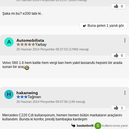
0
Şaka mı bu? e200 tabi ki..
Buna gelen
1 yanıtı gör.
Automobilista
A
Yarbay
26 Haziran 2014 Perşembe 08:37:53 (17965 mesaj)
0
Volvo S60 1.6 hem kalite hem vergi karı hem yakıt tassarufu hepsini bir arada
sunan bir araç
hakanwing
H
Teğmen
26 Haziran 2014 Perşembe 09:07:56 (149 mesaj)
1
Mercedes C220 Cdi kullanıyorum, hemen hemen bütün markaların araçlarını
kullandım. Bunda ki konfor, prestij bambaşka kardeşim
B
basketbol6
kullanıcısına yanıt