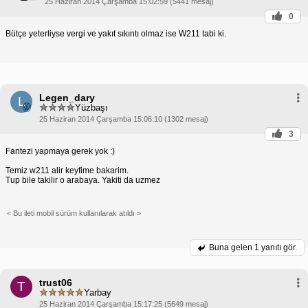
25 Haziran 2014 Çarşamba 15:02:59 (5441 mesaj)
0
Bütçe yeterliyse vergi ve yakıt sıkıntı olmaz ise W211 tabi ki.
Legen_dary
L
Yüzbaşı
25 Haziran 2014 Çarşamba 15:06:10 (1302 mesaj)
3
Fantezi yapmaya gerek yok :)
Temiz w211 alir keyfime bakarim.
Tup bile takilir o arabaya. Yakiti da uzmez
< Bu ileti mobil sürüm kullanılarak atıldı >
Buna gelen
1 yanıtı gör.
trust06
T
Yarbay
25 Haziran 2014 Çarşamba 15:17:25 (5649 mesaj)