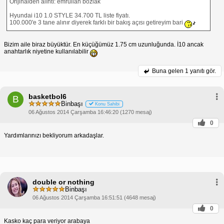
Orijinalden alıntı: emrullah bozlak
Hyundai i10 1.0 STYLE 34.700 TL liste fiyatı.
100.000'e 3 tane alınır diyerek farklı bir bakış açısı getireyim bari
Bizim aile biraz büyüktür. En küçüğümüz 1.75 cm uzunluğunda. İ10 ancak
anahtarlık niyetine kullanılabilir
Buna gelen
1 yanıtı gör.
basketbol6
B
Binbaşı
Konu Sahibi
06 Ağustos 2014 Çarşamba 16:46:20 (1270 mesaj)
0
Yardımlarınızı bekliyorum arkadaşlar.
double or nothing
Binbaşı
06 Ağustos 2014 Çarşamba 16:51:51 (4648 mesaj)
0
Kasko kaç para veriyor arabaya