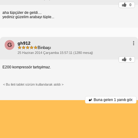
0
aha tüpçüler de geldi....
yediniz güzelim arabayı tüple...
gh912
G
Binbaşı
25 Haziran 2014 Çarşamba 15:57:11 (1280 mesaj)
0
E200 kompressör tartışılmaz.
< Bu ileti tablet sürüm kullanılarak atıldı >
Buna gelen
1 yanıtı gör.