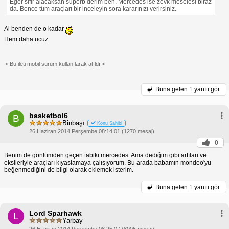
Eğer sıfır alacaksan superb derim ben. Mercedes ise zevk meselesi biraz
da. Bence tüm araçları bir inceleyin sora kararınızı verirsiniz.
Al benden de o kadar
Hem daha ucuz
< Bu ileti mobil sürüm kullanılarak atıldı >
Buna gelen
1 yanıtı gör.
basketbol6
B
Binbaşı
Konu Sahibi
26 Haziran 2014 Perşembe 08:14:01 (1270 mesaj)
0
Benim de gönlümden geçen tabiki mercedes. Ama dediğim gibi artıları ve
eksileriyle araçları kıyaslamaya çalışıyorum. Bu arada babamın mondeo'yu
beğenmediğini de bilgi olarak eklemek isterim.
Buna gelen
1 yanıtı gör.
Lord Sparhawk
L
Yarbay
26 Haziran 2014 Perşembe 08:25:07 (8005 mesaj)