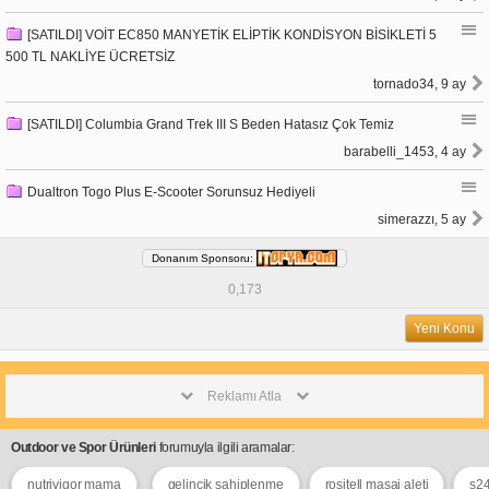
[SATILDI] VOİT EC850 MANYETİK ELİPTİK KONDİSYON BİSİKLETİ 5
500 TL NAKLİYE ÜCRETSİZ
tornado34, 9 ay
[SATILDI] Columbia Grand Trek III S Beden Hatasız Çok Temiz
barabelli_1453, 4 ay
Dualtron Togo Plus E-Scooter Sorunsuz Hediyeli
simerazzı, 5 ay
Donanım Sponsoru:
0,173
Yeni Konu
Reklamı Atla
Outdoor ve Spor Ürünleri
forumuyla ilgili aramalar:
nutrivigor mama
gelincik sahiplenme
rositell masaj aleti
s24