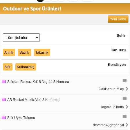
Outdoor ve Spor Ürünleri
Yeni Konu
Şehir
İlan Türü
Alınık
Satılık
Takaslık
Kondisyon
Sıfır
Kullanılmış
Sıfırdan Farksız Kd18 Nrg 44.5 Numara.
CallBabun, 5 ay
AB Rocket Mekik Aleti 3 Kademeli
logard, 2 hafta
Sıfır Uyku Tulumu
devrimow, geçen yıl