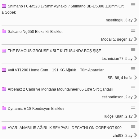
Shimano FC-M523 175mm Aynakol / Shimano BB-ES300 118mm Ort
a Göbek
mserifoglu, 3 ay
Salcano Ng650 Elektrikli Bisiklet
Modality, geçen ay
THE FAMOUS GROUSE 4.5LT KUTUSUNDA BOŞ ŞİŞE
technician77, 5 ay
Voit VT1200 Home Gym + 191 KG Ağırlık + Tüm Aparatlar
SB_88, 4 hafta
Arpenaz 2 Cadir ve Montana Mountaineer 65 Litre Sırt Çantası
cetinodinson, 2 ay
Dynamic E 18 Kondisyon Bisikleti
Tuğçe Kıran, 2 ay
AYARLANABİLİR AĞIRLIK SEHPASI - DECATHLON CORENGT 900
zhd93, 2 ay