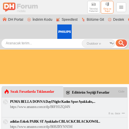
Teknoloji
Giriş ve
Haberleri
Kayıt
DH Portal
İndirim Kodu
Speedtest
Bölüme Git
Destek
Sıcak Fırsatlarda Tıklananlar
Gizle
Editörün Seçtiği Fırsatlar
PUMA BELLA DONNA DayINight Kadın Spor Ayakkabı,...
https://www.amazon.com.tr/dp/B0FH1ZQJ4N
8 sa. önce
adidas Erkek PARK ST Ayakkabı CBLACK/CBLACK/OWH...
https://www.amazon.com.tr/dp/B0BZRYNN5M