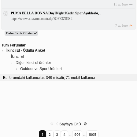
11 sa. önce
PUMA BELLA DONNA DayINight Kadın Spor Ayakkabı,...
https://www.amazon.com.tr/dp/B0F83Z83S2
7 sa. önce
Tüm Forumlar
İkinci El - Ödüllü Anket
İkinci El
Diğer ikinci el ürünler
Outdoor ve Spor Ürünleri
Bu forumdaki kullanıcılar: 349 misafir, 71 mobil kullanıcı
Sayfaya Git
1
2
3
4
…
901
…
1805