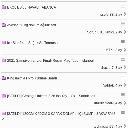
EKOL ES 66 HAVALI TABANCA
ssefer88, 2 ay
Avessa 50 kg döküm ağırlık seti
Sorunlu Kullanıcı, 2 ay
Ice Star 14 Lt Soğuk Su Termosu
-MTX-, 3 ay
2021 Şampiyonlar Ligi Finali Resmi Maç Topu - İstanbul
draxler7, 3 ay
Kingsmith A1 Pro Yürüme Bandı
Vahlok, 4 ay
[SATILDI] Geologic Initech 2 28 lbs Yay + Ok + Sadak seti
0mBuStMaN, 4 ay
[SATILDI] 120CM X 50CM 3 KAPAK DOLAPLI İÇİ SUMPLU AKVARYU
M
technician77, 4 ay