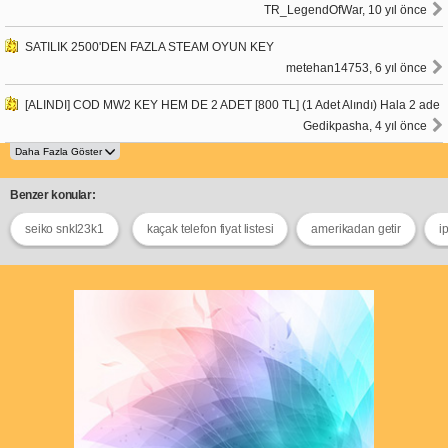
TR_LegendOfWar, 10 yıl önce
SATILIK 2500'DEN FAZLA STEAM OYUN KEY
metehan14753, 6 yıl önce
[ALINDI] COD MW2 KEY HEM DE 2 ADET [800 TL] (1 Adet Alındı) Hala 2 ade
Gedikpasha, 4 yıl önce
Benzer konular:
seiko snkl23k1
kaçak telefon fiyat listesi
amerikadan getir
i