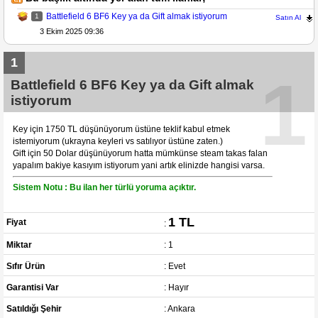
Battlefield 6 BF6 Key ya da Gift almak istiyorum
1
Satın Al
3 Ekim 2025 09:36
1
1
Battlefield 6 BF6 Key ya da Gift almak
istiyorum
Key için 1750 TL düşünüyorum üstüne teklif kabul etmek
istemiyorum (ukrayna keyleri vs satılıyor üstüne zaten.)
Gift için 50 Dolar düşünüyorum hatta mümkünse steam takas falan
yapalım bakiye kasıyım istiyorum yani artık elinizde hangisi varsa.
Sistem Notu : Bu ilan her türlü yoruma açıktır.
1 TL
Fiyat
:
Miktar
: 1
Sıfır Ürün
: Evet
Garantisi Var
: Hayır
Satıldığı Şehir
: Ankara