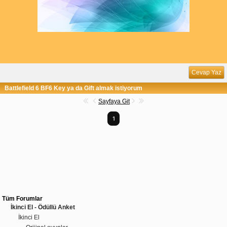
Cevap Yaz
Battlefield 6 BF6 Key ya da Gift almak istiyorum
Sayfaya Git
1
Tüm Forumlar
İkinci El - Ödüllü Anket
İkinci El