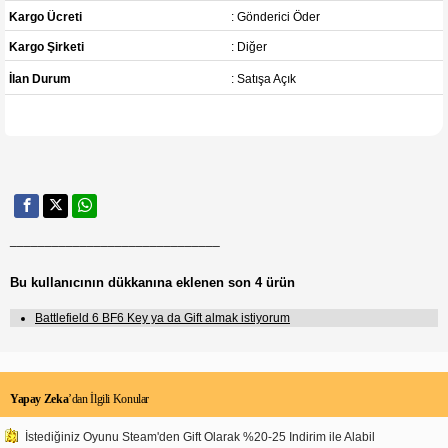
Kargo Ücreti
: Gönderici Öder
Kargo Şirketi
: Diğer
İlan Durum
: Satışa Açık
______________________________
Bu kullanıcının dükkanına eklenen son 4 ürün
Battlefield 6 BF6 Key ya da Gift almak istiyorum
Yapay Zeka
’dan İlgili Konular
İstediğiniz Oyunu Steam'den Gift Olarak %20-25 Indirim ile Alabil