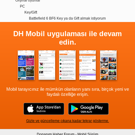
Orijinal oyunlar
PC
Key/Gift
Battlefield 6 BF6 Key ya da Gift almak istiyorum
DH Mobil uygulaması ile devam
edin.
Mobil tarayıcınız ile mümkün olanların yanı sıra, birçok yeni ve
faydalı özelliğe erişin.
Gizle ve güncelleme çıkana kadar tekrar gösterme.
Donanım Haber Forum - Mobil Sürüm