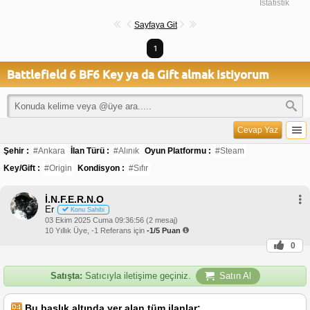
İstatistik
Sayfaya Git
1
Battlefield 6 BF6 Key ya da Gift almak istiyorum
Cevap Yaz
Şehir :
#Ankara
İlan Türü :
#Alınık
Oyun Platformu :
#Steam
Key/Gift :
#Origin
Kondisyon :
#Sıfır
İ.N.F.E.R.N.O
Er
Konu Sahibi
03 Ekim 2025 Cuma 09:36:56 (2 mesaj)
10 Yıllık Üye, -1 Referans için
-1/5 Puan
0
Satışta:
Satıcıyla iletişime geçiniz.
Satın Al
Bu başlık altında yer alan tüm ilanlar;