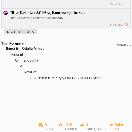
23 sa. önce
70mai Dash Cam A510 Araç Kamerası Fiyatları ve ...
https://www.n11.com/urun/70mai-dash-...
24 sa. önce
Tüm Forumlar
Aşağı git
İkinci El - Ödüllü Anket
İkinci El
Orijinal oyunlar
PC
Key/Gift
Battlefield 6 BF6 Key ya da Gift almak istiyorum
0
1319
0
Daha
Cevap
Tıklama
Öne Çıkarma
Fazla