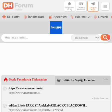
Uygulama
Teknoloji
Giriş ve
ile Aç
Haberleri
Kayıt
DH Portal
İndirim Kodu
Speedtest
Bölüme Git
Destek
Sıcak Fırsatlarda Tıklananlar
Gizle
Editörün Seçtiği Fırsatlar
https://www.amazon.com.tr/
https://www.amazon.com.tr/
4 hafta önce
adidas Erkek PARK ST Ayakkabı CBLACK/CBLACK/OWH...
https://www.amazon.com.tr/dp/B0BZRYNN5M