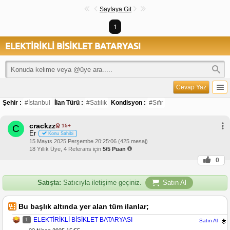
Sayfaya Git
1
ELEKTİRİKLİ BİSİKLET BATARYASI
Cevap Yaz
Şehir :
#İstanbul
İlan Türü :
#Satılık
Kondisyon :
#Sıfır
crackzz
15+
C
Er
Konu Sahibi
15 Mayıs 2025 Perşembe 20:25:06 (425 mesaj)
18 Yıllık Üye, 4 Referans için
5/5 Puan
0
Satışta:
Satıcıyla iletişime geçiniz.
Satın Al
Bu başlık altında yer alan tüm ilanlar;
ELEKTİRİKLİ BİSİKLET BATARYASI
1
Satın Al