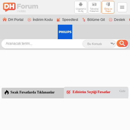
Uygulama
Teknoloji
Giriş ve
ile Aç
Haberleri
Kayıt
DH Portal
İndirim Kodu
Speedtest
Bölüme Git
Destek
Gizle
Editörün Seçtiği Fırsatlar
Sıcak Fırsatlarda Tıklananlar