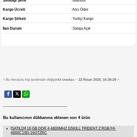
Satıldığı Şehir
: İstanbul
Kargo Ücreti
: Alıcı Öder
Kargo Şirketi
: Yurtiçi Kargo
İlan Durum
: Satışa Açık
< Bu mesaj bu kişi tarafından değiştirildi
crackzz
--
22 Nisan 2025; 16:36:29
>
______________________________
Bu kullanıcının dükkanına eklenen son 4 ürün
[SATILDI] 16 GB DDR 4 4800MHZ GSKILL TRİDENT Z RGB F4-
4800C19D-16GTZRC