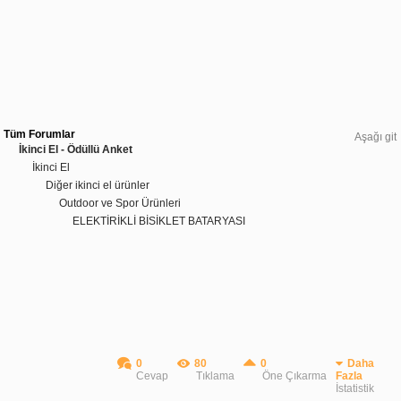
Tüm Forumlar
Aşağı git
İkinci El - Ödüllü Anket
İkinci El
Diğer ikinci el ürünler
Outdoor ve Spor Ürünleri
ELEKTİRİKLİ BİSİKLET BATARYASI
0
80
0
Daha
Cevap
Tıklama
Öne Çıkarma
Fazla
İstatistik