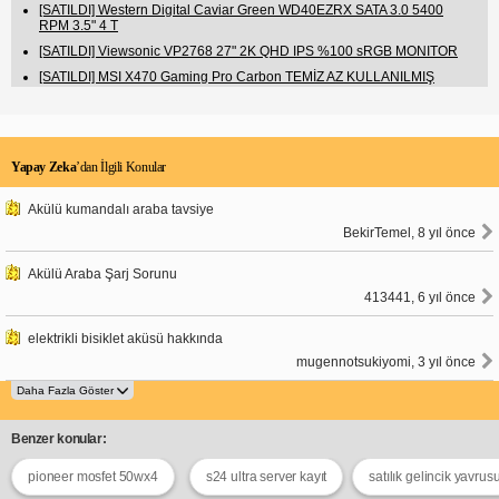
[SATILDI] Western Digital Caviar Green WD40EZRX SATA 3.0 5400
RPM 3.5" 4 T
[SATILDI] Viewsonic VP2768 27" 2K QHD IPS %100 sRGB MONITOR
[SATILDI] MSI X470 Gaming Pro Carbon TEMİZ AZ KULLANILMIŞ
Yapay Zeka
’dan İlgili Konular
Akülü kumandalı araba tavsiye
BekirTemel, 8 yıl önce
Akülü Araba Şarj Sorunu
413441, 6 yıl önce
elektrikli bisiklet aküsü hakkında
mugennotsukiyomi, 3 yıl önce
Benzer konular:
pioneer mosfet 50wx4
s24 ultra server kayıt
satılık gelincik yavrus