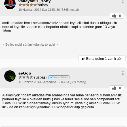
valley4891_sony
daha yüksek hassasiyetli hoparlörler tercih et.
Empedans:
Amfin olmadan çalıştırılacak
Yarbay
hoparlörlerin empedansı 8 ohm olmalıdır.
10 Haziran 2014 Salı 21:51:36 (3345 mesaj)
Güç Kapasitesi:
Hoparlörlerin güç kapasitesi,
0
müzik çaların veya ses kaynağının çıkış gücüyle
eşleşmelidir.
amfi olmadan temiz ses alamazsiniz hocam teyp cikislari dusuk oldugu icin
normal teyp ile sadece coax hoparlor olabilir kapi olculerine gore 13 veya
Anfisiz Oto Ses Sistemi Tavsiyesi
Yüksek Kaliteli
16cm
Otomobilin için amfisiz bir ses sistemi kurmak
istiyorsan, aracının hoparlör çıkışının güç
kapasitesini göz önünde bulundurmalısın. Amfi
< Bu ileti mobil sürüm kullanılarak atıldı >
kullanmadan yüksek ses seviyeleri elde etmek için
aşağıdaki hususlara dikkat et:
Hoparlörler:
Yüksek hassasiyetli ve düşük
Buna gelen
1 yanıtı gör.
empedanslı hoparlörler kullan.
Güçlü Müzik Çalar veya Ses Kaynağı:
Aracının
ses sistemine yeterli gücü sağlayabilecek bir
müzik çalar veya ses kaynağı seç.
eeGoo
Hoparlör Konumlandırması:
Hoparlörleri, aracın
Yüzbaşı
Konu Sahibi
akustik özelliklerine uygun şekilde konumlandır.
11 Haziran 2014 Çarşamba 12:03:33 (339 mesaj)
Amfi Olmadan Hoparlör Çalışır mı?
Kullanım
0
Evet, amfisiz hoparlörler çalışabilir. Ancak, amfi
Alakası yok hocam arkadasımın arabasında var buna benzer bi sistem amfisiz
kullanmadan hoparlörlerden elde edeceğin ses
pioneer teyp ile 4 ovalden müthiş bas ve temiz ses alıyor ben compenant artı
gücü sınırlı olacaktır. Amfisiz hoparlörler, masaüstü
2 oval 600W lik pioneer takmayı düşünüyorum. yada hiç olmadı 2 oval 600W
bilgisayarlar, dizüstü bilgisayarlar veya taşınabilir
lik 2 de ön kapılar için yuvarlak 300W hoparlör alıp geçicem.
müzik çalarlar gibi düşük güçlü ses kaynaklarıyla iyi
çalışır.
Anfisiz En İyi Hoparlör
Amacı:
Hoparlörleri ne amaçla
İhtiyaçlarına ve bütçene uygun en iyi amfisiz