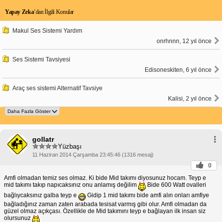
Yapay Zeka
’dan İlgili Konular
Makul Ses Sistemi Yardım
onrhnnn, 12 yıl önce
Ses Sistemi Tavsiyesi
Edisoneskiten, 6 yıl önce
Araç ses sistemi Alternatif Tavsiye
Kalisi, 2 yıl önce
gollatr
Yüzbaşı
11 Haziran 2014 Çarşamba 23:45:46 (1316 mesaj)
0
Amfi olmadan temiz ses olmaz. Ki bide Mid takımı diyosunuz hocam. Teyp e
mid takımı takıp napıcaksınız onu anlamış değilim
Bide 600 Watt ovalleri
bağlıycaksınız galba teyp e
Gidip 1 mid takımı bide amfi alın onları amfiye
bağladığınız zaman zaten arabada tesisat varmış gibi olur. Amfi olmadan da
güzel olmaz açıkçası. Özellikle de Mid takımını teyp e bağlayan ilk insan siz
olursunuz