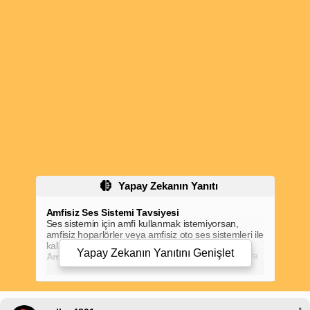
Yapay Zekanın Yanıtı
Amfisiz Ses Sistemi Tavsiyesi
Ses sistemin için amfi kullanmak istemiyorsan,
amfisiz hoparlörler veya amfisiz oto ses sistemleri ile
kaliteli bir ses deneyimi yaşayabilirsin.
Yapay Zekanın Yanıtını
Genişlet
Amfisiz Hoparlör Tavsiyesi
Hassasiyet:
90 dB veya
Amfisiz hoparlörler, yüksek hassasiyet seviyelerine
sahiptir ve amfiye gerek kalmadan güçlü sesler
üretirler. Etkili amfisiz hoparlörler için aşağıdaki
özelliklere dikkat etmelisin: