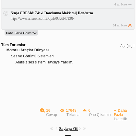
6 sa. önce
Ninja CREAMi 7-in-1 Dondurma Makinesi | Dondurm...
https://www.amazon.com.tr/dp/B0G26N7D9N
24 sa. önce
Tüm Forumlar
Aşağı git
Motorlu Araçlar Dünyası
Ses ve Görüntü Sistemleri
Amfisiz ses sistemi Tavsiye Yardım.
16
17648
0
Daha
Cevap
Tıklama
Öne Çıkarma
Fazla
İstatistik
Sayfaya Git