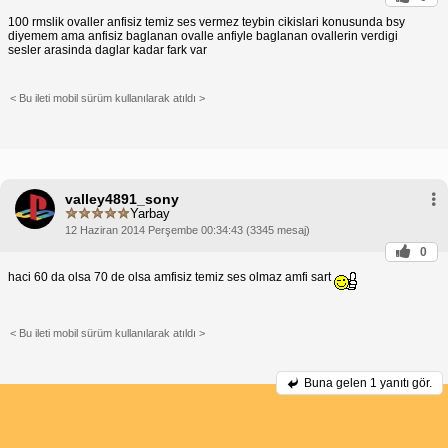
100 rmslik ovaller anfisiz temiz ses vermez teybin cikislari konusunda bsy
diyemem ama anfisiz baglanan ovalle anfiyle baglanan ovallerin verdigi
sesler arasinda daglar kadar fark var
< Bu ileti mobil sürüm kullanılarak atıldı >
valley4891_sony
Yarbay
12 Haziran 2014 Perşembe 00:34:43 (3345 mesaj)
0
haci 60 da olsa 70 de olsa amfisiz temiz ses olmaz amfi sart
< Bu ileti mobil sürüm kullanılarak atıldı >
Buna gelen
1 yanıtı gör.