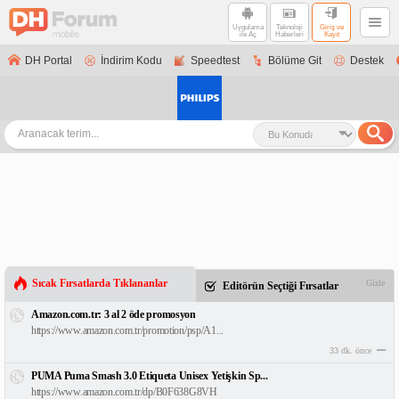
Uygulama
Teknoloji
Giriş ve
ile Aç
Haberleri
Kayıt
DH Portal
İndirim Kodu
Speedtest
Bölüme Git
Destek
Sıcak Fırsatlarda Tıklananlar
Gizle
Editörün Seçtiği Fırsatlar
Amazon.com.tr: 3 al 2 öde promosyon
https://www.amazon.com.tr/promotion/psp/A1...
33 dk. önce
PUMA Puma Smash 3.0 Etiqueta Unisex Yetişkin Sp...
https://www.amazon.com.tr/dp/B0F638G8VH