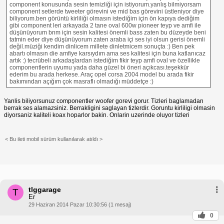
component konusunda sesin temizliği için istiyorum.yanlış bilmiyorsam
component setlerde tweeter görevini ve mid bas görevini üstleniyor diye
biliyorum.ben görüntü kirliliği olmasın istediğim için ön kapıya dediğim
gibi component leri arkayada 2 tane oval 600w pioneer teyp ve amfi ile
düşünüyorum bnm için sesin kalitesi önemli bass zaten bu düzeyde beni
tatmin eder diye düşünüyorum zaten araba içi ses iyi olsun gerisi önemli
değil.müziği kendim dinlicem millete dinletmicem sonuçta :) Ben pek
abartı olmasın die amfiye karsıydım ama ses kalitesi için buna katlanıcaz
artık :) tecrübeli arkadaşlardan istediğim fikir teyp amfi oval ve özellikle
componentlerin uyumu yada daha güzel bi öneri açıkcası.teşekkür
ederim bu arada herkese. Araç opel corsa 2004 model bu arada fikir
bakımından açığım çok masraflı olmadığı müddetçe :)
Yanlis biliyorsunuz componentler woofer gorevi gorur. Tizleri baglamadan
berrak ses alamazsiniz. Berrakligini saglayan tizlerdir. Goruntu kirliligi olmasin
diyorsaniz kaliteli koax hoparlor bakin. Onlarin uzerinde oluyor tizleri
< Bu ileti mobil sürüm kullanılarak atıldı >
tlggarage
T
Er
29 Haziran 2014 Pazar 10:30:56 (1 mesaj)
0