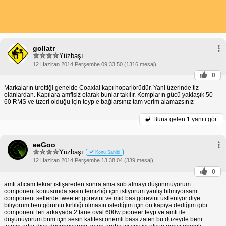
gollatr
Yüzbaşı
12 Haziran 2014 Perşembe 09:33:50 (1316 mesaj)
0
Markaların ürettiği genelde Coaxial kapı hoparlörüdür. Yani üzerinde tiz
olanlardan. Kapılara amfisiz olarak bunlar takılır. Kompların gücü yaklaşık 50 -
60 RMS ve üzeri olduğu için teyp e bağlarsınız tam verim alamazsınız
Buna gelen
1 yanıtı gör.
eeGoo
Yüzbaşı
Konu Sahibi
12 Haziran 2014 Perşembe 13:38:04 (339 mesaj)
0
amfi alıcam tekrar istişareden sonra ama sub almayı düşünmüyorum
component konusunda sesin temizliği için istiyorum.yanlış bilmiyorsam
component setlerde tweeter görevini ve mid bas görevini üstleniyor diye
biliyorum.ben görüntü kirliliği olmasın istediğim için ön kapıya dediğim gibi
component leri arkayada 2 tane oval 600w pioneer teyp ve amfi ile
düşünüyorum bnm için sesin kalitesi önemli bass zaten bu düzeyde beni