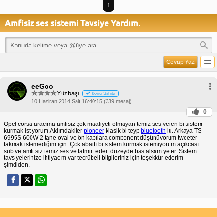
1
Amfisiz ses sistemi Tavsiye Yardım.
Cevap Yaz
eeGoo
Yüzbaşı
Konu Sahibi
10 Haziran 2014 Salı 16:40:15 (339 mesaj)
0
Opel corsa aracıma amfisiz çok maaliyeti olmayan temiz ses veren bi sistem
kurmak istiyorum.Aklımdakiler
pioneer
klasik bi teyp
bluetooth
lu. Arkaya TS-
6995S 600W 2 tane oval ve ön kapılara component düşünüyorum tweeter
takmak istemediğim için. Çok abartı bi sistem kurmak istemiyorum açıkcası
sub ve amfi siz temiz ses ve tatmin eden düzeyde bas alsam yeter. Sistem
tavsiyelerinize ihtiyacım var tecrübeli bilgileriniz için teşekkür ederim
şimdiden.