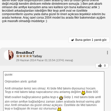
tatmin eder diye düşünüyorum zaten araba içi ses iyi olsun gerisi önemli
değil.müziği kendim dinlicem millete dinletmicem sonuçta :) Ben pek abartı
olmasın die amfiye karsıydım ama ses kalitesi için buna katlanıcaz artık :)
tecrübeli arkadaşlardan istediğim fikir teyp amfi oval ve özellikle
componentlerin uyumu yada daha güzel bi öneri açıkcası.teşekkür ederim bu
arada herkese. Araç opel corsa 2004 model bu arada fikir bakımından açığım
çok masraflı olmadığı müddetçe :)
Buna gelen
1 yanıtı gör.
BreakBeaT
Yarbay
29 Haziran 2014 Pazar 01:15:54 (13741 mesaj)
0
quote:
Orijinalden alıntı: gollatr
Amfi olmadan temiz ses olmaz. Ki bide Mid takımı diyosunuz hocam.
Teyp e mid takımı takıp napıcaksınız onu anlamış değilim
Bide 600
Watt ovalleri bağlıycaksınız galba teyp e
Gidip 1 mid takımı bide amfi
alın onları amfiye bağladığınız zaman zaten arabada tesisat varmış gibi
olur. Amfi olmadan da güzel olmaz açıkçası. Özellikle de Mid takımını
teyp e bağlayan ilk insan siz olursunuz