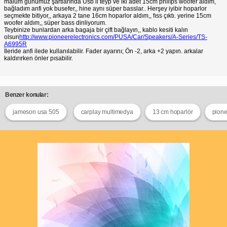
malum günümüz şartlarında Usb li teyp ve iki adet 15cm phılıps woofer aldım,
bağladım anfi yok busefer,, hine aynı süper basslar.. Herşey iyibir hoparlor
seçmekte bitiyor,, arkaya 2 tane 16cm hoparlor aldım,, fıss çıktı. yerine 15cm
woofer aldım,, süper bass dinliyorum.
Teybinize bunlardan arka bagaja bir çift bağlayın,, kablo kesiti kalın
olsun
http://www.pioneerelectronics.com/PUSA/Car/Speakers/A-Series/TS-
A6995R
İleride anfi ilede kullanılabilir. Fader ayarını; Ön -2, arka +2 yapın. arkalar
kaldırırken önler pısabilir.
Benzer konular:
jameson usa 505
carplay multimedya
13 cm hoparlör
pione