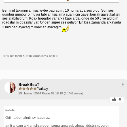
Ben mid takimini anfisiz teybe bagladim. 10 numarada ses oldu. Son ses
gumbur gumbur olmuyor tabi anfisiz ama suan icin gayet berrak gayet kaliteli
ses alabiliyorum. Koax hoparlor var arka kapilarda, onde de 50 tl ye aldigim
roadstar midbasslar var. Onden super ses geliyor. En kisa zamanda arkayada
2 mid baglayacagim koaxlari atacagim
< Bu ileti mobil sürüm kullanılarak atıldı >
BreakBeaT
Yarbay
29 Haziran 2014 Pazar 01:18:18 (13741 mesaj)
0
quote:
Orijinalden alıntı: synsapmaz
amfi alıcam tekrar istişareden sonra ama sub almayı düşünmüyorum