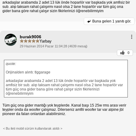
arkadaşlar arabamda 2 adet 13 lük önde hoparlör var başkada yok amfisiz bir
sub. alıp taksam rahat çalışırmı nasıl olsa 2 tane hoparlör var tüm güç ona
gider bana göre rahat çalışır sizin fikirlerinizi öğrenebilirmiyim
Buna gelen
1 yanıtı gör.
burak9006
Yarbay
29 Haziran 2014 Pazar 11:04:28 (4639 mesaj)
0
quote:
Orijinalden alıntı: tlggarage
arkadaşlar arabamda 2 adet 13 lük önde hoparlör var başkada yok
amfisiz bir sub. alıp taksam rahat çalışırmı nasıl olsa 2 tane hoparlör var
tüm güç ona gider bana göre rahat çalışır sizin fikirlerinizi
öğrenebilirmiyim
Tüm güç ona gider mantığı yok teyplerde. Kanal başı 15 25w rms arası verir
teypler onda da woofer çalışmaz. Dilerseniz amfili woofer lar var alpine jbl
pioneer da falan onlardan alabilirsiniz.
< Bu ileti mobil sürüm kullanılarak atıldı >