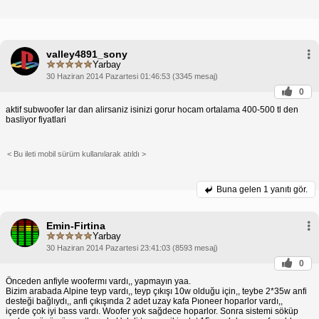
valley4891_sony
Yarbay
30 Haziran 2014 Pazartesi 01:46:53 (3345 mesaj)
0
aktif subwoofer lar dan alirsaniz isinizi gorur hocam ortalama 400-500 tl den
basliyor fiyatlari
< Bu ileti mobil sürüm kullanılarak atıldı >
Buna gelen
1 yanıtı gör.
Emin-Firtina
Yarbay
30 Haziran 2014 Pazartesi 23:41:03 (8593 mesaj)
0
Önceden anfiyle woofermı vardı,, yapmayın yaa.
Bizim arabada Alpine teyp vardı,, teyp çıkışı 10w olduğu için,, teybe 2*35w anfi
desteği bağlıydı,, anfi çıkışında 2 adet uzay kafa Pıoneer hoparlor vardı,,
içerde çok iyi bass vardı. Woofer yok sağdece hoparlor. Sonra sistemi söküp