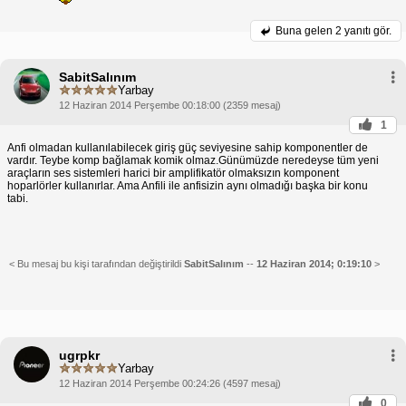
Buna gelen
2 yanıtı gör.
SabitSalınım
Yarbay
12 Haziran 2014 Perşembe 00:18:00 (2359 mesaj)
1
Anfi olmadan kullanılabilecek giriş güç seviyesine sahip komponentler de
vardır. Teybe komp bağlamak komik olmaz.Günümüzde neredeyse tüm yeni
araçların ses sistemleri harici bir amplifikatör olmaksızın komponent
hoparlörler kullanırlar. Ama Anfili ile anfisizin aynı olmadığı başka bir konu
tabi.
< Bu mesaj bu kişi tarafından değiştirildi
SabitSalınım
--
12 Haziran 2014; 0:19:10
>
ugrpkr
Yarbay
12 Haziran 2014 Perşembe 00:24:26 (4597 mesaj)
0