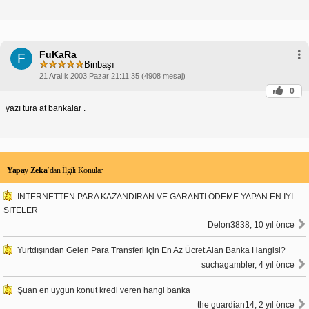
Sonuç
Para yatırmak için en güvenilir bankayı seçerken,
yukarıdaki kriterleri göz önünde bulundurman ve
farklı bankaları araştırman önemlidir. İş Bankası,
FuKaRa
F
Ziraat Bankası, Vakıfbank, Garanti BBVA ve Akbank,
Binbaşı
Türkiye'de itibarlı ve güvenilir bankalar olarak kabul
21 Aralık 2003 Pazar 21:11:35 (4908 mesaj)
edilmektedir.
0
yazı tura at bankalar .
Yapay Zeka
’dan İlgili Konular
İNTERNETTEN PARA KAZANDIRAN VE GARANTİ ÖDEME YAPAN EN İYİ
SİTELER
Delon3838, 10 yıl önce
Yurtdışından Gelen Para Transferi için En Az Ücret Alan Banka Hangisi?
suchagambler, 4 yıl önce
Şuan en uygun konut kredi veren hangi banka
the guardian14, 2 yıl önce