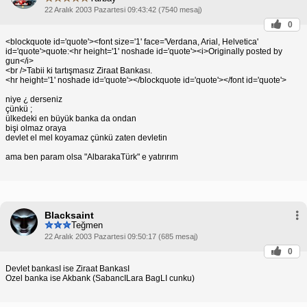
22 Aralık 2003 Pazartesi 09:43:42 (7540 mesaj)
0
<blockquote id='quote'><font size='1' face='Verdana, Arial, Helvetica'
id='quote'>quote:<hr height='1' noshade id='quote'><i>Originally posted by
gun</i>
<br />Tabii ki tartışmasız Ziraat Bankası.
<hr height='1' noshade id='quote'></blockquote id='quote'></font id='quote'>
niye ¿ derseniz
çünkü ;
ülkedeki en büyük banka da ondan
bişi olmaz oraya
devlet el mel koyamaz çünkü zaten devletin
ama ben param olsa "AlbarakaTürk" e yatırırım
Blacksaint
Teğmen
22 Aralık 2003 Pazartesi 09:50:17 (685 mesaj)
0
Devlet bankasI ise Ziraat BankasI
Ozel banka ise Akbank (SabancILara BagLI cunku)