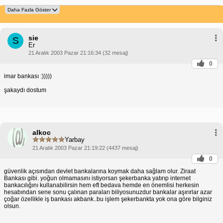
sie
S
Er
21 Aralık 2003 Pazar 21:16:34 (32 mesaj)
0
imar bankası :)))))
şakaydı dostum
alkoc
Yarbay
21 Aralık 2003 Pazar 21:19:22 (4437 mesaj)
0
güvenlik açısından devlet bankalarına koymak daha sağlam olur. Ziraat
Bankası gibi. yoğun olmamasını istiyorsan şekerbanka yatırıp internet
bankacılığını kullanabilirsin hem eft bedava hemde en önemlisi herkesin
hesabından sene sonu çalınan paraları biliyosunuzdur bankalar aşırırlar azar
çoğar özellikle iş bankası akbank..bu işlem şekerbankta yok ona göre bilginiz
olsun.