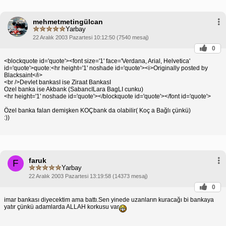
mehmetmetingülcan
Yarbay
22 Aralık 2003 Pazartesi 10:12:50 (7540 mesaj)
0
<blockquote id='quote'><font size='1' face='Verdana, Arial, Helvetica'
id='quote'>quote:<hr height='1' noshade id='quote'><i>Originally posted by
Blacksaint</i>
<br />Devlet bankasI ise Ziraat BankasI
Ozel banka ise Akbank (SabancILara BagLI cunku)
<hr height='1' noshade id='quote'></blockquote id='quote'></font id='quote'>
Özel banka falan demişken KOÇbank da olabilir( Koç a Bağlı çünkü)
:))
faruk
F
Yarbay
22 Aralık 2003 Pazartesi 13:19:58 (14373 mesaj)
0
imar bankası diyecektim ama battı.Sen yinede uzanların kuracağı bi bankaya
yatır çünkü adamlarda ALLAH korkusu var