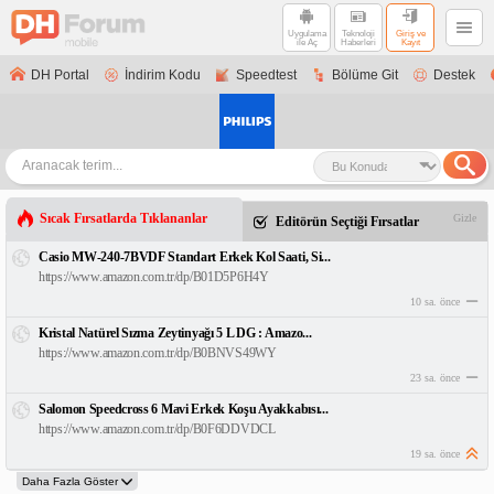
Uygulama
Teknoloji
Giriş ve
ile Aç
Haberleri
Kayıt
DH Portal
İndirim Kodu
Speedtest
Bölüme Git
Destek
Sıcak Fırsatlarda Tıklananlar
Gizle
Editörün Seçtiği Fırsatlar
Casio MW-240-7BVDF Standart Erkek Kol Saati, Si...
https://www.amazon.com.tr/dp/B01D5P6H4Y
10 sa. önce
Kristal Natürel Sızma Zeytinyağı 5 L DG : Amazo...
https://www.amazon.com.tr/dp/B0BNVS49WY
23 sa. önce
Salomon Speedcross 6 Mavi Erkek Koşu Ayakkabısı...
https://www.amazon.com.tr/dp/B0F6DDVDCL
19 sa. önce