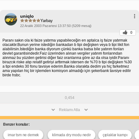
uniqlo
Yarbay
22 Aralık 2003 Pazartesi 13:37:50 (5209 mesaj)
0
Paranı sakın ola ki faize yatırma yapabileceğin en aptalca iş faize yatırmak
olacaktır.Bunun yerine istediğin bankadan b tipi değişken veya b tipi likit fon
alabilirsin.İstediğin banka diyorum çünkü banka batsa bile yatırım fonları
devlet garantisindedir.Faiz üzerinden alınan vergiler yatırım fonlarından
alınmaz bu yüzden getirisi diğer faiz oranlarına göre az da olsa iyidir.Paranı
birazcık riske atıp relatif getiriyi arttırmak istersen de %70 b tipi değişken %30
a tipi endeks 30 fonu tavsiye ederim.Banka olarakta dedim ya hiç farketmez
ama yapılan hiç bir işlemden komisyon almadığı için şekerbank tavsiye edilir
birde hsbc.
0,454
Reklamı Atla
Benzer konular:
imar tsm ne demek
klimada dry modu nedir
çıplaklar kampı