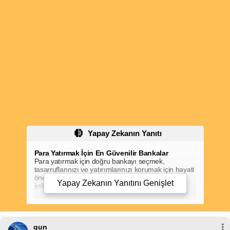
Yapay Zekanın Yanıtı
Para Yatırmak İçin En Güvenilir Bankalar
Para yatırmak için doğru bankayı seçmek,
tasarruflarınızı ve yatırımlarınızı korumak için hayati
önem taşır. Bir bankanın güvenilirliği, finansal
Yapay Zekanın Yanıtını
Genişlet
istikrarı, müşteri hizmetleri ve dijital güvenlik
önlemlerine göre belirlenir.
En Güvenilir Bankalar
Türkiye İş Bankası:
1924'te
Türkiye'de en güvenilir bankalar arasında şunlar yer
almaktadır:
gun
kurulan ve Türkiye'nin en büyük bankası olarak