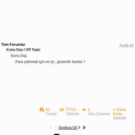
Tüm Forumlar
Aşağı git
Konu Dışı / Off Topic
Konu Dışı
Para yatırmak için en iyi , güvenilir banka ?
61
77713
1
Daha
Cevap
Tıklama
Öne Çıkarma
Fazla
İstatistik
Sayfaya Git