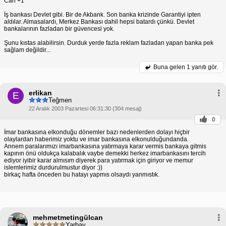
Can +1
İş bankası Devlet gibi. Bir de Akbank. Son banka krizinde Garantiyi ipten
aldılar. Almasalardı, Merkez Bankası dahil hepsi batardı çünkü. Devlet
bankalarının fazladan bir güvencesi yok.
Şunu kıstas alabilirsin. Durduk yerde fazla reklam fazladan yapan banka pek
sağlam değildir...
Buna gelen
1 yanıtı gör.
erlikan
E
Teğmen
22 Aralık 2003 Pazartesi 06:31:30 (304 mesaj)
0
İmar bankasına elkonduğu dönemler bazı nedenlerden dolayı hiçbir
olaylardan haberimiz yoktu ve imar bankasına elkonulduğundanda.
Annem paralarımızı imarbankasına yatırmaya karar vermis bankaya gitmis
kapının önü oldukça kalabalık vaybe demekki herkez imarbankasını tercih
ediyor iyibir karar almısım diyerek para yatırmak için giriyor ve memur
islemlerimiz durdurulmustur diyor :))
birkaç hafta önceden bu hatayı yapmıs olsaydı yanmıstık.
mehmetmetingülcan
Yarbay