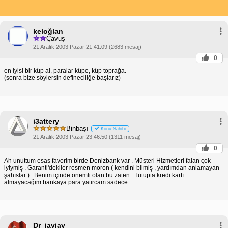
keloğlan
Çavuş
21 Aralık 2003 Pazar 21:41:09 (2683 mesaj)
0
en iyisi bir küp al, paralar küpe, küp toprağa.
(sonra bize söylersin defineciliğe başlarız)
i3attery
Binbaşı
Konu Sahibi
21 Aralık 2003 Pazar 23:46:50 (1311 mesaj)
0
Ah unuttum esas favorim birde Denizbank var . Müşteri Hizmetleri falan çok
iyiymiş . Garanti'dekiler resmen moron ( kendini bilmiş , yardımdan anlamayan
şahıslar ) . Benim içinde önemli olan bu zaten . Tutupta kredi kartı
almayacağım bankaya para yatırcam sadece .
Dr_jayjay