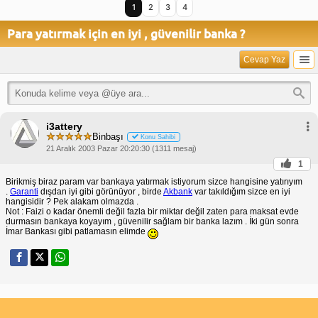
1
2
3
4
Para yatırmak için en iyi , güvenilir banka ?
Cevap Yaz
i3attery
Binbaşı
Konu Sahibi
21 Aralık 2003 Pazar 20:20:30 (1311 mesaj)
1
Birikmiş biraz param var bankaya yatırmak istiyorum sizce hangisine yatırıyım
.
Garanti
dışdan iyi gibi görünüyor , birde
Akbank
var takıldığım sizce en iyi
hangisidir ? Pek alakam olmazda .
Not : Faizi o kadar önemli değil fazla bir miktar değil zaten para maksat evde
durmasın bankaya koyayım , güvenilir sağlam bir banka lazım . İki gün sonra
İmar Bankası gibi patlamasın elimde