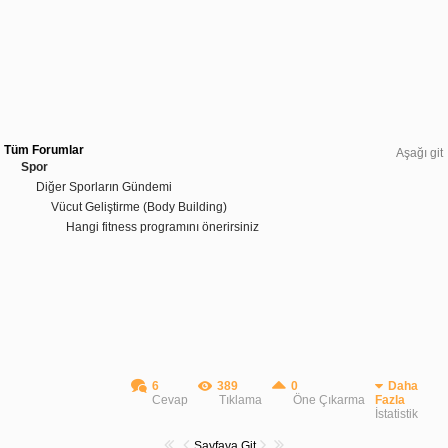
Tüm Forumlar
Aşağı git
Spor
Diğer Sporların Gündemi
Vücut Geliştirme (Body Building)
Hangi fitness programını önerirsiniz
6
389
0
Daha
Cevap
Tıklama
Öne Çıkarma
Fazla
İstatistik
Sayfaya Git