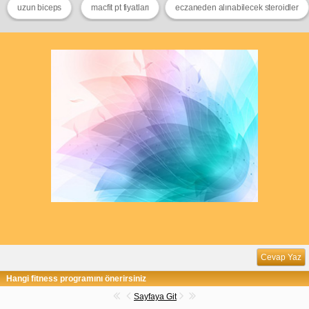
uzun biceps
macfit pt fiyatları
eczaneden alınabilecek steroidler
Cevap Yaz
Hangi fitness programını önerirsiniz
Sayfaya Git