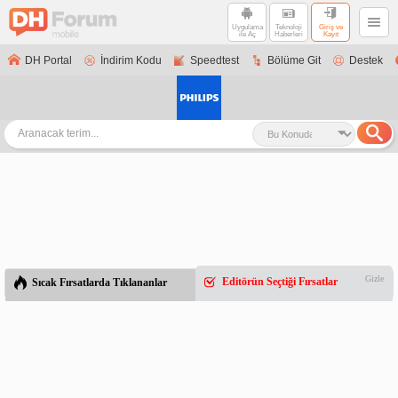
Uygulama
Teknoloji
Giriş ve
ile Aç
Haberleri
Kayıt
DH Portal
İndirim Kodu
Speedtest
Bölüme Git
Destek
Gizle
Editörün Seçtiği Fırsatlar
Sıcak Fırsatlarda Tıklananlar