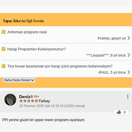
Yapay Zeka
’dan İlgili Konular
Antreman programı nasıl
Kralrep, geçen yıl
Hangi Programları Kullanıyorsunuz?
***Leopard***, 9 yıl önce
Tiny house tasarlamak için hangi çizim programını kullanmalıyım?
-RAUL, 5 yıl önce
Deníz
15+
Yarbay
15 Temmuz 2025 Salı 15:32:18 (21531 mesaj)
0
PPl yerine güzel bir upper lower programı ayarlayın.