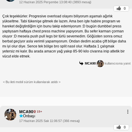
12 Haziran 2025 Perşembe 13:08:40 (3893 mesaj)
0
Çok teşekkürler. Progresive overload olayını biliyorum aşamalı ağırlık
yükseltme. Tabi tükenişe gitmek de lazım. Ama ben işte habire program ve
hareket değiştirdiğim için bunu takip edemiyorum :D bugün dumbbel press
yaptıysam haftaya chest press machine yapıyorum. Bu sefer karman çorman
oluyor :D mesela push pull legs bir türlü sevemedim. Göğüsten sonra omuz
berbat geçiyor asla verimli yapamıyorum. Ondan dedim acaba çift bölge daha
mı iyi olur diye. Sence tek bölge bro split nasıl olur. Haftada 1 çalışmak
yetersiz mi kalır. Bu arada amacın yağ yakıp 85-90 kilo civarına inip atletik bir
vücut elde etmek.
MCA90
kullanıcısına yanıt
< Bu ileti mobil sürüm kullanılarak atıldı >
MCA90
15+
Onbaşı
17 Haziran 2025 Salı 11:06:57 (366 mesaj)
0