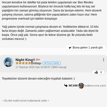
Hocam kendine bir ddefter tut yada telefon uygulamalı var. Ben fitnotes
uygulamasını kullanıyorum. Böylece bir öncecki hafta kaç kilo ile kaç set
yaptığımı her zaman görmüş oluyorum. Sana da tavsiye ederim. Hem düzenli
çalışmış olursun, salona gittiğinde tüm yapacakların zaten hazır olur. Hem
progressive overload için takibin kolaylaşır.
Yağ yakımı içinde normal çalışmana devam et. Yediklerine dikkat et. 10 kilo
fazla birşey değil. Zamanla zaten yağlanman azalacaktır. Yada sıkı diyet ile
başla. Önce yağ yak. Sonra spor ile tekrar düzene gir. İki yolunda farklı
zorlukları mevcut :)
Buna gelen
1 yanıtı gör.
Night King
10+
Binbaşı
Konu Sahibi
17 Haziran 2025 Salı 15:08:07 (3893 mesaj)
0
Teşekkürler düzenli devam edeceğim inşallah bakalım :)
MCA90
kullanıcısına yanıt
< Bu ileti mobil sürüm kullanılarak atıldı >