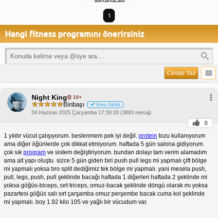
1
Hangi fitness programını önerirsiniz
Cevap Yaz
Night King
10+
Binbaşı
Konu Sahibi
04 Haziran 2025 Çarşamba 17:39:20 (3893 mesaj)
0
1 yıldır vücut çalışıyorum. beslenmem pek iyi değil.
protein
tozu kullanıyorum
ama diğer öğünlerde çok dikkat etmiyorum. haftada 5 gün salona gidiyorum.
çok sık
program
ve sistem değiştiriyorum. bundan dolayı tam verim alamadım
ama alt yapı oluştu. sizce 5 gün giden biri push pull legs mi yapmalı çift bölge
mi yapmalı yoksa bro split dediğimiz tek bölge mi yapmalı. yani mesela push,
pull, legs, push, pull şeklinde bacağı haftada 1 diğerleri haftada 2 şeklinde mi
yoksa göğüs-biceps, sırt-triceps, omuz-bacak şeklinde döngü olarak mı yoksa
pazartesi göğüs salı sırt çarşamba omuz perşembe bacak cuma kol şeklinde
mi yapmalı. boy 1.92 kilo 105 ve yağlı bir vücudum var.