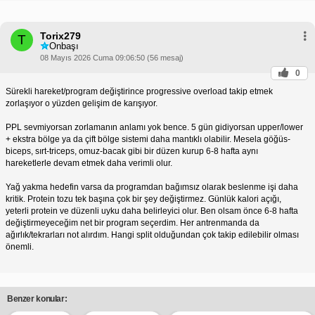
Torix279
T
Onbaşı
08 Mayıs 2026 Cuma 09:06:50 (56 mesaj)
0
Sürekli hareket/program değiştirince progressive overload takip etmek
zorlaşıyor o yüzden gelişim de karışıyor.
PPL sevmiyorsan zorlamanın anlamı yok bence. 5 gün gidiyorsan upper/lower
+ ekstra bölge ya da çift bölge sistemi daha mantıklı olabilir. Mesela göğüs-
biceps, sırt-triceps, omuz-bacak gibi bir düzen kurup 6-8 hafta aynı
hareketlerle devam etmek daha verimli olur.
Yağ yakma hedefin varsa da programdan bağımsız olarak beslenme işi daha
kritik. Protein tozu tek başına çok bir şey değiştirmez. Günlük kalori açığı,
yeterli protein ve düzenli uyku daha belirleyici olur. Ben olsam önce 6-8 hafta
değiştirmeyeceğim net bir program seçerdim. Her antrenmanda da
ağırlık/tekrarları not alırdım. Hangi split olduğundan çok takip edilebilir olması
önemli.
Benzer konular: