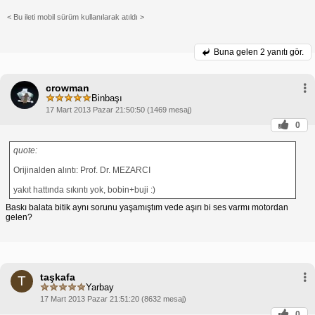
< Bu ileti mobil sürüm kullanılarak atıldı >
Buna gelen
2 yanıtı gör.
crowman
Binbaşı
17 Mart 2013 Pazar 21:50:50 (1469 mesaj)
0
quote:
Orijinalden alıntı: Prof. Dr. MEZARCI
yakıt hattında sıkıntı yok, bobin+buji :)
Baskı balata bitik aynı sorunu yaşamıştım vede aşırı bi ses varmı motordan
gelen?
taşkafa
T
Yarbay
17 Mart 2013 Pazar 21:51:20 (8632 mesaj)
0