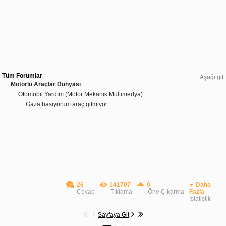
Tüm Forumlar
Aşağı git
Motorlu Araçlar Dünyası
Otomobil Yardım (Motor Mekanik Multimedya)
Gaza basıyorum araç gitmiyor
26
141707
0
Daha
Cevap
Tıklama
Öne Çıkarma
Fazla
İstatistik
Sayfaya Git