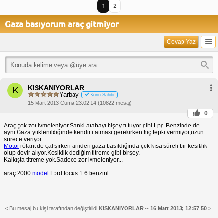
1
2
Gaza basıyorum araç gitmiyor
Cevap Yaz
KISKANIYORLAR
K
Yarbay
Konu Sahibi
15 Mart 2013 Cuma 23:02:14 (10822 mesaj)
0
Araç çok zor ivmeleniyor.Sanki arabayı bişey tutuyor gibi.Lpg-Benzinde de
aynı.Gaza yüklenildiğinde kendini atması gerekirken hiç tepki vermiyor,uzun
sürede veriyor.
Motor
rölantide çalışırken aniden gaza basıldığında çok kısa süreli bir kesiklik
olup devir alıyor.Kesiklik dediğim titreme gibi birşey.
Kalkışta titreme yok.Sadece zor ivmeleniyor...
araç:2000
model
Ford focus 1.6 benzinli
< Bu mesaj bu kişi tarafından değiştirildi
KISKANIYORLAR
--
16 Mart 2013; 12:57:50
>