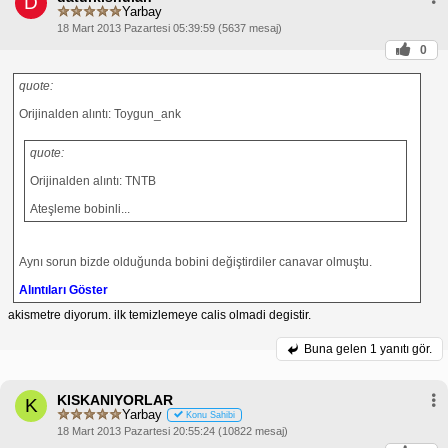
D
Yarbay
18 Mart 2013 Pazartesi 05:39:59 (5637 mesaj)
0
quote:
Orijinalden alıntı: Toygun_ank
quote:
Orijinalden alıntı: TNTB
Ateşleme bobinli...
Aynı sorun bizde olduğunda bobini değiştirdiler canavar olmuştu.
Alıntıları Göster
akismetre diyorum. ilk temizlemeye calis olmadi degistir.
Buna gelen
1 yanıtı gör.
KISKANIYORLAR
K
Yarbay
Konu Sahibi
18 Mart 2013 Pazartesi 20:55:24 (10822 mesaj)