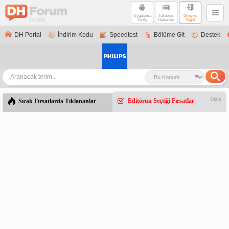
Uygulama
Teknoloji
Giriş ve
ile Aç
Haberleri
Kayıt
DH Portal
İndirim Kodu
Speedtest
Bölüme Git
Destek
Gizle
Editörün Seçtiği Fırsatlar
Sıcak Fırsatlarda Tıklananlar