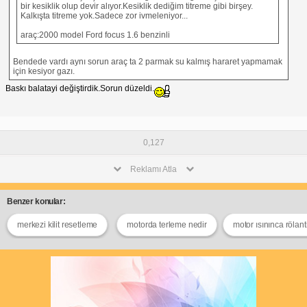
bir kesiklik olup devir alıyor.Kesiklik dediğim titreme gibi birşey.
Kalkışta titreme yok.Sadece zor ivmeleniyor...
araç:2000 model Ford focus 1.6 benzinli
Bendede vardı aynı sorun araç ta 2 parmak su kalmış hararet yapmamak
için kesiyor gazı.
Baskı balatayi değiştirdik.Sorun düzeldi.
0,127
Reklamı Atla
Benzer konular:
merkezi kilit resetleme
motorda terleme nedir
motor ısınınca rölan