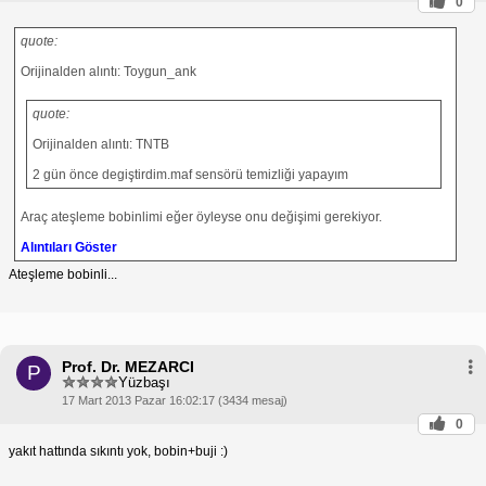
0
quote:
Orijinalden alıntı: Toygun_ank
quote:
Orijinalden alıntı: TNTB
2 gün önce degiştirdim.maf sensörü temizliği yapayım
Araç ateşleme bobinlimi eğer öyleyse onu değişimi gerekiyor.
Alıntıları Göster
Ateşleme bobinli...
Prof. Dr. MEZARCI
P
Yüzbaşı
17 Mart 2013 Pazar 16:02:17 (3434 mesaj)
0
yakıt hattında sıkıntı yok, bobin+buji :)