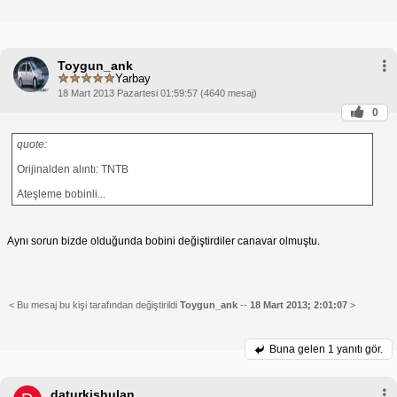
Toygun_ank
Yarbay
18 Mart 2013 Pazartesi 01:59:57 (4640 mesaj)
0
quote:
Orijinalden alıntı: TNTB
Ateşleme bobinli...
Aynı sorun bizde olduğunda bobini değiştirdiler canavar olmuştu.
< Bu mesaj bu kişi tarafından değiştirildi
Toygun_ank
--
18 Mart 2013; 2:01:07
>
Buna gelen
1 yanıtı gör.
daturkishulan