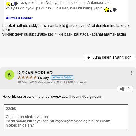
Yazıyı okudum...Debriyaj balatası dedim...Anlaması çok
kolay..Dik bir yokuşta durup 1. vitesle yavaş bir kalkış yapın..
Alıntıları Göster
hareket halinde eskiye nazaran bakıldığında devir=sürat denklemine bakmak
lazım
yüksek devir düşük süratse kesinlikle baskı balatada kabahat aramak lazım
Buna gelen
1 yanıtı gör.
KISKANIYORLAR
K
Yarbay
Konu Sahibi
18 Mart 2013 Pazartesi 00:03:21 (10822 mesaj)
0
Hava filtresi biraz kirli gibi duruyor.Hava filtresini değiştireyim.
quote:
Orijinalden alıntı: evetben
Baskı balata bitik aynı sorunu yaşamıştım vede aşırı bi ses varmı
motordan gelen?