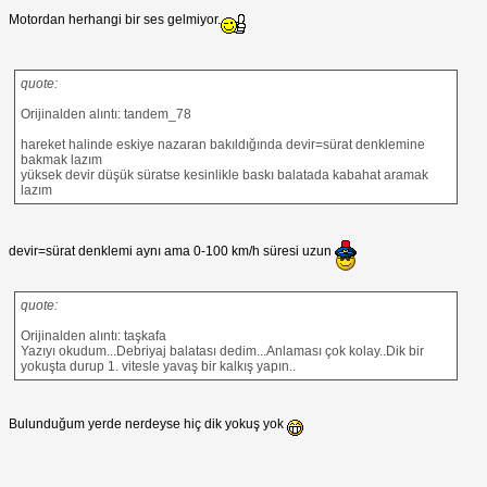
Motordan herhangi bir ses gelmiyor.
quote:
Orijinalden alıntı: tandem_78
hareket halinde eskiye nazaran bakıldığında devir=sürat denklemine
bakmak lazım
yüksek devir düşük süratse kesinlikle baskı balatada kabahat aramak
lazım
devir=sürat denklemi aynı ama 0-100 km/h süresi uzun
quote:
Orijinalden alıntı: taşkafa
Yazıyı okudum...Debriyaj balatası dedim...Anlaması çok kolay..Dik bir
yokuşta durup 1. vitesle yavaş bir kalkış yapın..
Bulunduğum yerde nerdeyse hiç dik yokuş yok