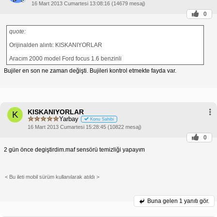
16 Mart 2013 Cumartesi 13:08:16 (14679 mesaj)
0
quote:
Orijinalden alıntı: KISKANIYORLAR
Aracım 2000 model Ford focus 1.6 benzinli
Bujiler en son ne zaman değişti. Bujileri kontrol etmekte fayda var.
KISKANIYORLAR
K
Yarbay
Konu Sahibi
16 Mart 2013 Cumartesi 15:28:45 (10822 mesaj)
0
2 gün önce degiştirdim.maf sensörü temizliği yapayım
< Bu ileti mobil sürüm kullanılarak atıldı >
Buna gelen
1 yanıtı gör.