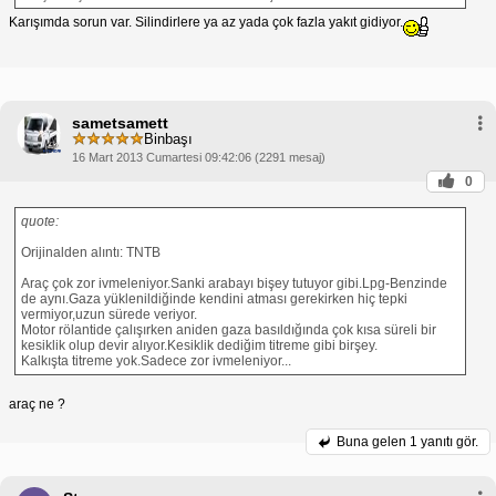
gazlarının bir kısmını motora geri
Karışımda sorun var. Silindirlere ya az yada çok fazla yakıt gidiyor.
döndürmekten sorumludur. Arızalı bir EGR
valfi, aracın performansını etkileyebilir ve
gitmemesine neden olabilir.
Debimetreyi Kontrol Edin:
Debimetre,
motora giren hava miktarını ölçmekten
sorumludur. Arızalı bir debimetre, aracın
sametsamett
motor yönetim sistemine yanlış bilgi
Binbaşı
gönderebilir, bu da gitmeme veya gaz
16 Mart 2013 Cumartesi 09:42:06 (2291 mesaj)
yememe sorunlarına neden olabilir.
0
Yukarıdaki adımları uygulamanıza rağmen aracınız
hala gitmiyorsa, aracınızı kapsamlı bir inceleme için
quote:
bir tamirciye götürmelisiniz.
Orijinalden alıntı: TNTB
Araç çok zor ivmeleniyor.Sanki arabayı bişey tutuyor gibi.Lpg-Benzinde
de aynı.Gaza yüklenildiğinde kendini atması gerekirken hiç tepki
vermiyor,uzun sürede veriyor.
Motor rölantide çalışırken aniden gaza basıldığında çok kısa süreli bir
kesiklik olup devir alıyor.Kesiklik dediğim titreme gibi birşey.
Kalkışta titreme yok.Sadece zor ivmeleniyor...
araç ne ?
Buna gelen
1 yanıtı gör.