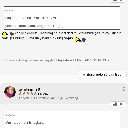
quote:
Orijinalden alıntı: Prof. Dr. MEZARCI
yakıt hattında sıkıntı yok, bobin+buji :)
Yazıyı okudum...Debriyaj balatası dedim...Anlaması çok kolay..Dik bir
yokuşta durup 1. vitesle yavaş bir kalkış yapın..
< Bu mesaj bu kişi tarafından değiştirildi
taşkafa
--
17 Mart 2013; 21:51:49
>
Buna gelen
1 yanıtı gör.
tandem_78
Yarbay
17 Mart 2013 Pazar 22:42:27 (4614 mesaj)
0
quote:
Orijinalden alıntı: taşkafa