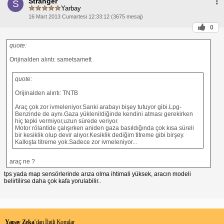
Stranger
S
Yarbay
16 Mart 2013 Cumartesi 12:33:12 (3675 mesaj)
0
quote:
Orijinalden alıntı: sametsamett
quote:
Orijinalden alıntı: TNTB
Araç çok zor ivmeleniyor.Sanki arabayı bişey tutuyor gibi.Lpg-
Benzinde de aynı.Gaza yüklenildiğinde kendini atması gerekirken
hiç tepki vermiyor,uzun sürede veriyor.
Motor rölantide çalışırken aniden gaza basıldığında çok kısa süreli
bir kesiklik olup devir alıyor.Kesiklik dediğim titreme gibi birşey.
Kalkışta titreme yok.Sadece zor ivmeleniyor...
araç ne ?
tps yada map sensörlerinde arıza olma ihtimali yüksek, aracın modeli
belirtilirse daha çok kafa yorulabilir..
Yapay Zeka
’dan İlgili Konular