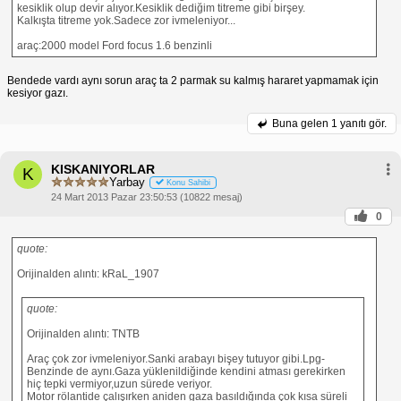
kesiklik olup devir alıyor.Kesiklik dediğim titreme gibi birşey.
Kalkışta titreme yok.Sadece zor ivmeleniyor...
araç:2000 model Ford focus 1.6 benzinli
Bendede vardı aynı sorun araç ta 2 parmak su kalmış hararet yapmamak için
kesiyor gazı.
Buna gelen
1 yanıtı gör.
KISKANIYORLAR
K
Yarbay
Konu Sahibi
24 Mart 2013 Pazar 23:50:53 (10822 mesaj)
0
quote:
Orijinalden alıntı: kRaL_1907
quote:
Orijinalden alıntı: TNTB
Araç çok zor ivmeleniyor.Sanki arabayı bişey tutuyor gibi.Lpg-
Benzinde de aynı.Gaza yüklenildiğinde kendini atması gerekirken
hiç tepki vermiyor,uzun sürede veriyor.
Motor rölantide çalışırken aniden gaza basıldığında çok kısa süreli