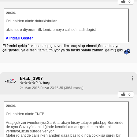
0
quote:
Orijinalden alıntı: daturkishulan
akismetre diyorum. ilk temizlemeye calis olmadi degistir.
Alıntıları Göster
El frenini çekip 1.vitese takıp gaz verdim araç stop etmedi,öne atılmaya
çalışıyordu,ya el freni tam tutmuyor ya da baskı balata zamanı gelmiş gibi
kRaL_1907
Yüzbaşı
24 Mart 2013 Pazar 23:16:35 (3981 mesaj)
0
quote:
Orijinalden alıntı: TNTB
Araç çok zor ivmeleniyor.Sanki arabayı bişey tutuyor gibi.Lpg-Benzinde
de aynı.Gaza yüklenildiğinde kendini atması gerekirken hiç tepki
vermiyor,uzun sürede veriyor.
Motor rölantide çalışırken aniden gaza basıldığında çok kısa süreli bir