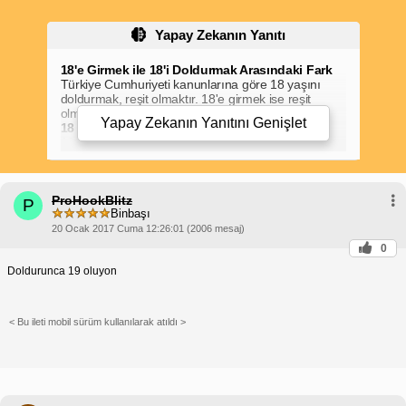
Yapay Zekanın Yanıtı
18'e Girmek ile 18'i Doldurmak Arasındaki Fark
Türkiye Cumhuriyeti kanunlarına göre 18 yaşını
doldurmak, reşit olmaktır. 18'e girmek ise reşit
olmanın ilk günüdür.
Yapay Zekanın Yanıtını
Genişlet
18 Yaşını Doldurmak Ne Demek?
18 yaşını
18 yaşını doldurmak, 18'inci doğum gününde reşit
olmaktır. Bu, bireyin artık yasal olarak yetişkin
olduğu ve kendi kararlarını alabileceği anlamına
gelir.
ProHookBlitz
18'e Girmek Ne Demek?
doldurmak yasal bir
P
Binbaşı
18'e girmek, 18 yaşını doldurmadan önceki günü
ifade eder. Bu gün, bireyin halen reşit olmadığı ve
20 Ocak 2017 Cuma 12:26:01 (2006 mesaj)
ebeveynlerinin veya yasal vasilerinin iznine tabi
0
olduğu anlamına gelir.
Doldurunca 19 oluyon
Yaş Doldurmak Ne Demek?
durumdur, 18'e girmek
Yaş doldurmak, belirli bir yaşı tamamlamak
anlamına gelir. Türkiye'de 16 yaşını doldurmak,
ehliyet almaya hak kazanmak; 18 yaşını doldurmak,
< Bu ileti mobil sürüm kullanılarak atıldı >
reşit olmak; 25 yaşını doldurmak, milletvekili
seçilmeye hak kazanmak gibi yasal sonuçları vardır.
Önemli Farklar
ise zamansal bir olaydır.
18 yaşını dolduran bireyler reşittir ve
kendi kararlarını alabilirler, 18'e giren bireyler ise
halen reşit değildir.