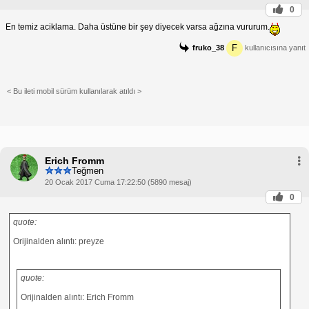
0
En temiz aciklama. Daha üstüne bir şey diyecek varsa ağzına vururum.
F
fruko_38
kullanıcısına yanıt
< Bu ileti mobil sürüm kullanılarak atıldı >
Erich Fromm
Teğmen
20 Ocak 2017 Cuma 17:22:50 (5890 mesaj)
0
quote:
Orijinalden alıntı: preyze
quote:
Orijinalden alıntı: Erich Fromm