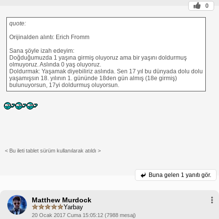
0
quote:
Orijinalden alıntı: Erich Fromm
Sana şöyle izah edeyim:
Doğduğumuzda 1 yaşına girmiş oluyoruz ama bir yaşını doldurmuş
olmuyoruz. Aslında 0 yaş oluyoruz.
Doldurmak: Yaşamak diyebiliriz aslında. Sen 17 yıl bu dünyada dolu dolu
yaşamışsın 18. yılının 1. gününde 18den gün almış (18e girmiş)
bulunuyorsun, 17yi doldurmuş oluyorsun.
< Bu ileti tablet sürüm kullanılarak atıldı >
Buna gelen
1 yanıtı gör.
Matthew Murdock
Yarbay
20 Ocak 2017 Cuma 15:05:12 (7988 mesaj)