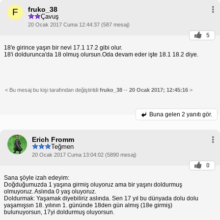
fruko_38
F
Çavuş
20 Ocak 2017 Cuma 12:44:37 (587 mesaj)
5
18'e girince yaşın bir nevi 17.1 17.2 gibi olur.
18'i doldurunca'da 18 olmuş olursun.Oda devam eder işte 18.1 18.2 diye.
< Bu mesaj bu kişi tarafından değiştirildi
fruko_38
--
20 Ocak 2017; 12:45:16
>
Buna gelen
2 yanıtı gör.
Erich Fromm
Teğmen
20 Ocak 2017 Cuma 13:04:02 (5890 mesaj)
0
Sana şöyle izah edeyim:
Doğduğumuzda 1 yaşına girmiş oluyoruz ama bir yaşını doldurmuş
olmuyoruz. Aslında 0 yaş oluyoruz.
Doldurmak: Yaşamak diyebiliriz aslında. Sen 17 yıl bu dünyada dolu dolu
yaşamışsın 18. yılının 1. gününde 18den gün almış (18e girmiş)
bulunuyorsun, 17yi doldurmuş oluyorsun.