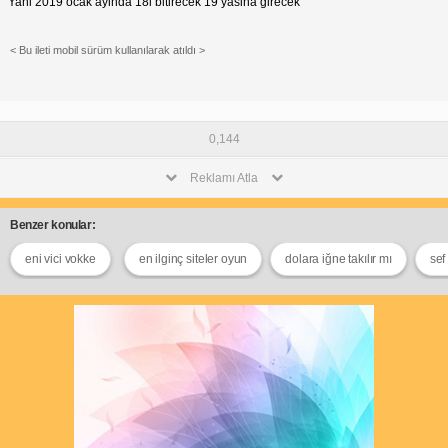
Yani 2019 ocak ayinda 18i bitirecek 19 yasina girecek
< Bu ileti mobil sürüm kullanılarak atıldı >
0,144
Reklamı Atla
Benzer konular:
eni vici vokke
en ilginç siteler oyun
dolara iğne takılır mı
sef