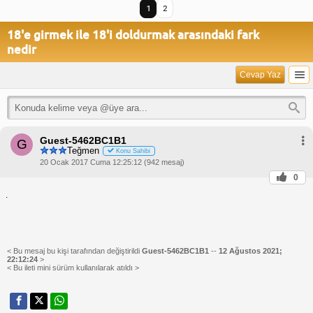
1
2
18'e girmek ile 18'i doldurmak arasındaki fark
nedir
Cevap Yaz
Guest-5462BC1B1
G
Teğmen
Konu Sahibi
20 Ocak 2017 Cuma 12:25:12 (942 mesaj)
0
.
< Bu mesaj bu kişi tarafından değiştirildi
Guest-5462BC1B1
--
12 Ağustos 2021;
22:12:24
>
< Bu ileti mini sürüm kullanılarak atıldı >