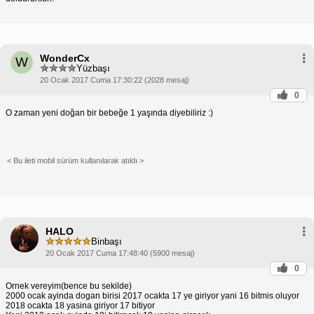
WonderCx
W
Yüzbaşı
20 Ocak 2017 Cuma 17:30:22 (2028 mesaj)
0
O zaman yeni doğan bir bebeğe 1 yaşında diyebiliriz :)
< Bu ileti mobil sürüm kullanılarak atıldı >
HALO
Binbaşı
20 Ocak 2017 Cuma 17:48:40 (5900 mesaj)
0
Ornek vereyim(bence bu sekilde)
2000 ocak ayinda dogan birisi 2017 ocakta 17 ye giriyor yani 16 bitmis oluyor
2018 ocakta 18 yasina giriyor 17 bitiyor