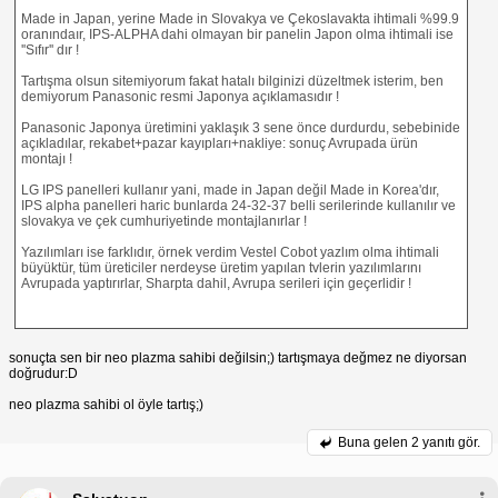
Made in Japan, yerine Made in Slovakya ve Çekoslavakta ihtimali %99.9
oranındaır, IPS-ALPHA dahi olmayan bir panelin Japon olma ihtimali ise
''Sıfır'' dır !
Tartışma olsun sitemiyorum fakat hatalı bilginizi düzeltmek isterim, ben
demiyorum Panasonic resmi Japonya açıklamasıdır !
Panasonic Japonya üretimini yaklaşık 3 sene önce durdurdu, sebebinide
açıkladılar, rekabet+pazar kayıpları+nakliye: sonuç Avrupada ürün
montajı !
LG IPS panelleri kullanır yani, made in Japan değil Made in Korea'dır,
IPS alpha panelleri haric bunlarda 24-32-37 belli serilerinde kullanılır ve
slovakya ve çek cumhuriyetinde montajlanırlar !
Yazılımları ise farklıdır, örnek verdim Vestel Cobot yazlım olma ihtimali
büyüktür, tüm üreticiler nerdeyse üretim yapılan tvlerin yazılımlarını
Avrupada yaptırırlar, Sharpta dahil, Avrupa serileri için geçerlidir !
sonuçta sen bir neo plazma sahibi değilsin;) tartışmaya değmez ne diyorsan
doğrudur:D
neo plazma sahibi ol öyle tartış;)
Buna gelen
2 yanıtı gör.