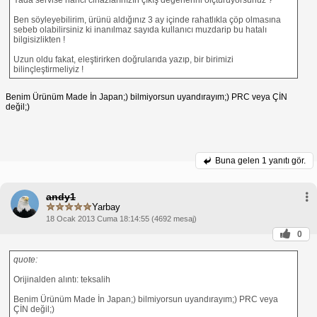
Ben söyleyebilirim, ürünü aldığınız 3 ay içinde rahatlıkla çöp olmasına
sebeb olabilirsiniz ki inanılmaz sayıda kullanıcı muzdarip bu hatalı
bilgisizlikten !
Uzun oldu fakat, eleştirirken doğrularıda yazıp, bir birimizi
bilinçleştirmeliyiz !
Benim Ürünüm Made İn Japan;) bilmiyorsun uyandırayım;) PRC veya ÇİN
değil;)
Buna gelen
1 yanıtı gör.
andy1
Yarbay
18 Ocak 2013 Cuma 18:14:55 (4692 mesaj)
0
quote:
Orijinalden alıntı: teksalih
Benim Ürünüm Made İn Japan;) bilmiyorsun uyandırayım;) PRC veya
ÇİN değil;)