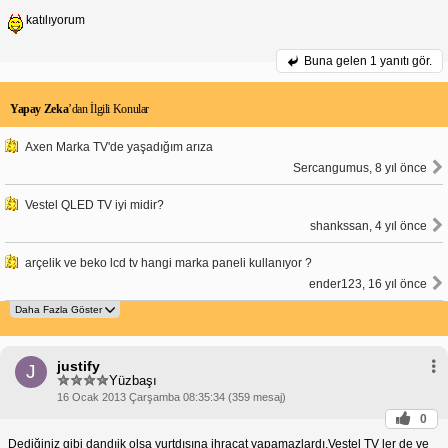
katılıyorum
Buna gelen
1 yanıtı gör.
Yapay Zeka
’dan İlgili Konular
Axen Marka TV'de yaşadığım arıza
Sercangumus, 8 yıl önce
Vestel QLED TV iyi midir?
shankssan, 4 yıl önce
arçelik ve beko lcd tv hangi marka paneli kullanıyor ?
ender123, 16 yıl önce
justify
J
Yüzbaşı
16 Ocak 2013 Çarşamba 08:35:34 (359 mesaj)
0
Dediğiniz gibi dandıik olsa yurtdışına ihracat yapamazlardı.Vestel TV ler de ve