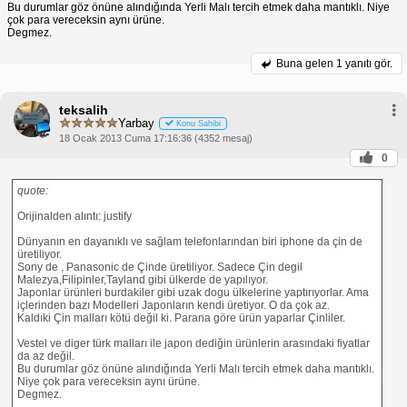
Bu durumlar göz önüne alındığında Yerli Malı tercih etmek daha mantıklı. Niye
çok para vereceksin aynı ürüne.
Degmez.
Buna gelen
1 yanıtı gör.
teksalih
Yarbay
Konu Sahibi
18 Ocak 2013 Cuma 17:16:36 (4352 mesaj)
0
quote:
Orijinalden alıntı: justify
Dünyanın en dayanıklı ve sağlam telefonlarından biri iphone da çin de
üretiliyor.
Sony de , Panasonic de Çinde üretiliyor. Sadece Çin degil
Malezya,Filipinler,Tayland gibi ülkerde de yapılıyor.
Japonlar ürünleri burdakiler gibi uzak dogu ülkelerine yaptırıyorlar. Ama
içlerinden bazı Modelleri Japonların kendi üretiyor. O da çok az.
Kaldıki Çin malları kötü değil ki. Parana göre ürün yaparlar Çinliler.
Vestel ve diger türk malları ile japon dediğin ürünlerin arasındaki fiyatlar
da az değil.
Bu durumlar göz önüne alındığında Yerli Malı tercih etmek daha mantıklı.
Niye çok para vereceksin aynı ürüne.
Degmez.