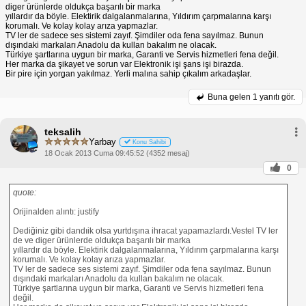
diger ürünlerde oldukça başarılı bir marka
yıllardır da böyle. Elektirik dalgalanmalarına, Yıldırım çarpmalarına karşı
korumalı. Ve kolay kolay arıza yapmazlar.
TV ler de sadece ses sistemi zayıf. Şimdiler oda fena sayılmaz. Bunun
dışındaki markaları Anadolu da kullan bakalım ne olacak.
Türkiye şartlarına uygun bir marka, Garanti ve Servis hizmetleri fena değil.
Her marka da şikayet ve sorun var Elektronik işi şans işi birazda.
Bir pire için yorgan yakılmaz. Yerli malına sahip çıkalım arkadaşlar.
Buna gelen
1 yanıtı gör.
teksalih
Yarbay
Konu Sahibi
18 Ocak 2013 Cuma 09:45:52 (4352 mesaj)
0
quote:
Orijinalden alıntı: justify
Dediğiniz gibi dandıik olsa yurtdışına ihracat yapamazlardı.Vestel TV ler
de ve diger ürünlerde oldukça başarılı bir marka
yıllardır da böyle. Elektirik dalgalanmalarına, Yıldırım çarpmalarına karşı
korumalı. Ve kolay kolay arıza yapmazlar.
TV ler de sadece ses sistemi zayıf. Şimdiler oda fena sayılmaz. Bunun
dışındaki markaları Anadolu da kullan bakalım ne olacak.
Türkiye şartlarına uygun bir marka, Garanti ve Servis hizmetleri fena
değil.