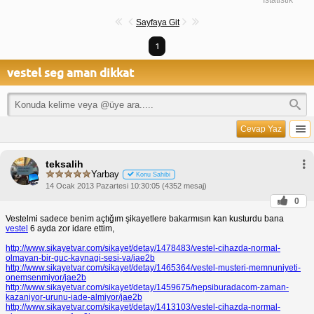
Sayfaya Git
1
vestel seg aman dikkat
Cevap Yaz
teksalih
Yarbay
Konu Sahibi
14 Ocak 2013 Pazartesi 10:30:05 (4352 mesaj)
0
Vestelmi sadece benim açtığım şikayetlere bakarmısın kan kusturdu bana
vestel
6 ayda zor idare ettim,
http://www.sikayetvar.com/sikayet/detay/1478483/vestel-cihazda-normal-
olmayan-bir-guc-kaynagi-sesi-va/jae2b
http://www.sikayetvar.com/sikayet/detay/1465364/vestel-musteri-memnuniyeti-
onemsenmiyor/jae2b
http://www.sikayetvar.com/sikayet/detay/1459675/hepsiburadacom-zaman-
kazaniyor-urunu-iade-almiyor/jae2b
http://www.sikayetvar.com/sikayet/detay/1413103/vestel-cihazda-normal-