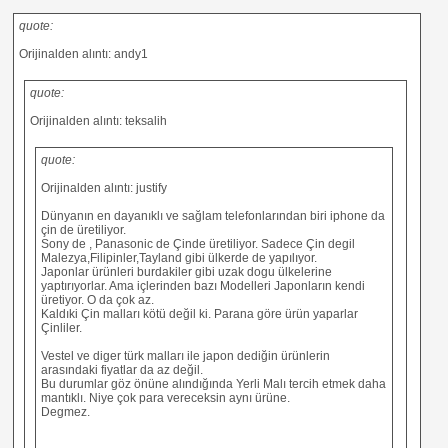
quote:
Orijinalden alıntı: andy1
quote:
Orijinalden alıntı: teksalih
quote:
Orijinalden alıntı: justify
Dünyanın en dayanıklı ve sağlam telefonlarından biri iphone da
çin de üretiliyor.
Sony de , Panasonic de Çinde üretiliyor. Sadece Çin degil
Malezya,Filipinler,Tayland gibi ülkerde de yapılıyor.
Japonlar ürünleri burdakiler gibi uzak dogu ülkelerine
yaptırıyorlar. Ama içlerinden bazı Modelleri Japonların kendi
üretiyor. O da çok az.
Kaldıki Çin malları kötü değil ki. Parana göre ürün yaparlar
Çinliler.
Vestel ve diger türk malları ile japon dediğin ürünlerin
arasındaki fiyatlar da az değil.
Bu durumlar göz önüne alındığında Yerli Malı tercih etmek daha
mantıklı. Niye çok para vereceksin aynı ürüne.
Degmez.