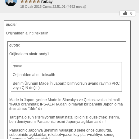
Yarbay
18 Ocak 2013 Cuma 22:51:01 (4692 mesaj)
0
quote:
Orijinalden alıntı: teksalih
quote:
Orijinalden alıntı: andy1
quote:
Orijinalden alıntı: teksalih
Benim Ürünüm Made İn Japan;) bilmiyorsun uyandırayım;) PRC
veya ÇİN değil;)
Made in Japan, yerine Made in Slovakya ve Çekoslavakta ihtimali
%99.9 oranındaır, IPS-ALPHA dahi olmayan bir panelin Japon olma
ihtimali ise ''Sıfır'' dır !
Tartışma olsun sitemiyorum fakat hatalı bilginizi düzeltmek isterim,
ben demiyorum Panasonic resmi Japonya açıklamasıdır !
Panasonic Japonya üretimini yaklaşık 3 sene önce durdurdu,
sebebinide açıkladılar, rekabet+pazar kayıpları+nakliye: sonuç
Avrupada ürün montajı !