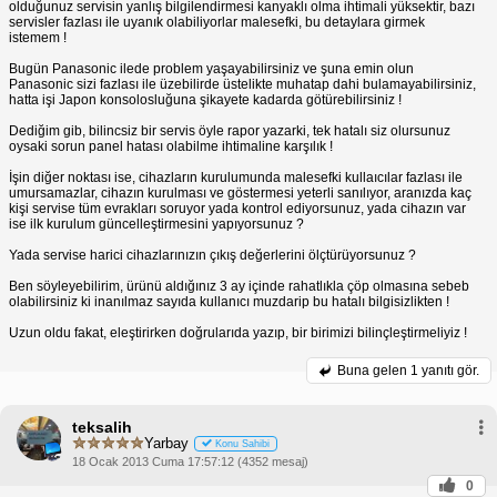
olduğunuz servisin yanlış bilgilendirmesi kanyaklı olma ihtimali yüksektir, bazı
servisler fazlası ile uyanık olabiliyorlar malesefki, bu detaylara girmek
istemem !
Bugün Panasonic ilede problem yaşayabilirsiniz ve şuna emin olun
Panasonic sizi fazlası ile üzebilirde üstelikte muhatap dahi bulamayabilirsiniz,
hatta işi Japon konsolosluğuna şikayete kadarda götürebilirsiniz !
Dediğim gib, bilincsiz bir servis öyle rapor yazarki, tek hatalı siz olursunuz
oysaki sorun panel hatası olabilme ihtimaline karşılık !
İşin diğer noktası ise, cihazların kurulumunda malesefki kullaıcılar fazlası ile
umursamazlar, cihazın kurulması ve göstermesi yeterli sanılıyor, aranızda kaç
kişi servise tüm evrakları soruyor yada kontrol ediyorsunuz, yada cihazın var
ise ilk kurulum güncelleştirmesini yapıyorsunuz ?
Yada servise harici cihazlarınızın çıkış değerlerini ölçtürüyorsunuz ?
Ben söyleyebilirim, ürünü aldığınız 3 ay içinde rahatlıkla çöp olmasına sebeb
olabilirsiniz ki inanılmaz sayıda kullanıcı muzdarip bu hatalı bilgisizlikten !
Uzun oldu fakat, eleştirirken doğrularıda yazıp, bir birimizi bilinçleştirmeliyiz !
Buna gelen
1 yanıtı gör.
teksalih
Yarbay
Konu Sahibi
18 Ocak 2013 Cuma 17:57:12 (4352 mesaj)
0