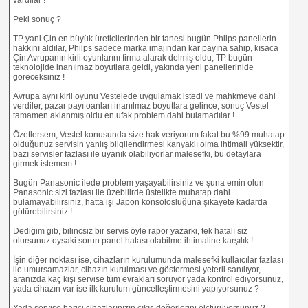
Peki sonuç ?
TP yani Çin en büyük üreticilerinden bir tanesi bugün Philps panellerin
hakkını aldılar, Philps sadece marka imajından kar payına sahip, kısaca
Çin Avrupanın kirli oyunlarını firma alarak delmiş oldu, TP bugün
teknolojide inanılmaz boyutlara geldi, yakında yeni panellerinide
göreceksiniz !
Avrupa aynı kirli oyunu Vestelede uygulamak istedi ve mahkmeye dahi
verdiler, pazar payı oanları inanılmaz boyutlara gelince, sonuç Vestel
tamamen aklanmış oldu en ufak problem dahi bulamadılar !
Özetlersem, Vestel konusunda size hak veriyorum fakat bu %99 muhatap
olduğunuz servisin yanlış bilgilendirmesi kanyaklı olma ihtimali yüksektir,
bazı servisler fazlası ile uyanık olabiliyorlar malesefki, bu detaylara
girmek istemem !
Bugün Panasonic ilede problem yaşayabilirsiniz ve şuna emin olun
Panasonic sizi fazlası ile üzebilirde üstelikte muhatap dahi
bulamayabilirsiniz, hatta işi Japon konsolosluğuna şikayete kadarda
götürebilirsiniz !
Dediğim gib, bilincsiz bir servis öyle rapor yazarki, tek hatalı siz
olursunuz oysaki sorun panel hatası olabilme ihtimaline karşılık !
İşin diğer noktası ise, cihazların kurulumunda malesefki kullaıcılar fazlası
ile umursamazlar, cihazın kurulması ve göstermesi yeterli sanılıyor,
aranızda kaç kişi servise tüm evrakları soruyor yada kontrol ediyorsunuz,
yada cihazın var ise ilk kurulum güncelleştirmesini yapıyorsunuz ?
Yada servise harici cihazlarınızın çıkış değerlerini ölçtürüyorsunuz ?