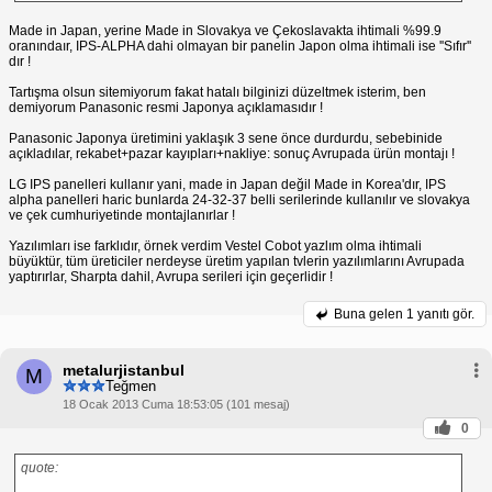
Made in Japan, yerine Made in Slovakya ve Çekoslavakta ihtimali %99.9
oranındaır, IPS-ALPHA dahi olmayan bir panelin Japon olma ihtimali ise ''Sıfır''
dır !
Tartışma olsun sitemiyorum fakat hatalı bilginizi düzeltmek isterim, ben
demiyorum Panasonic resmi Japonya açıklamasıdır !
Panasonic Japonya üretimini yaklaşık 3 sene önce durdurdu, sebebinide
açıkladılar, rekabet+pazar kayıpları+nakliye: sonuç Avrupada ürün montajı !
LG IPS panelleri kullanır yani, made in Japan değil Made in Korea'dır, IPS
alpha panelleri haric bunlarda 24-32-37 belli serilerinde kullanılır ve slovakya
ve çek cumhuriyetinde montajlanırlar !
Yazılımları ise farklıdır, örnek verdim Vestel Cobot yazlım olma ihtimali
büyüktür, tüm üreticiler nerdeyse üretim yapılan tvlerin yazılımlarını Avrupada
yaptırırlar, Sharpta dahil, Avrupa serileri için geçerlidir !
Buna gelen
1 yanıtı gör.
metalurjistanbul
M
Teğmen
18 Ocak 2013 Cuma 18:53:05 (101 mesaj)
0
quote: