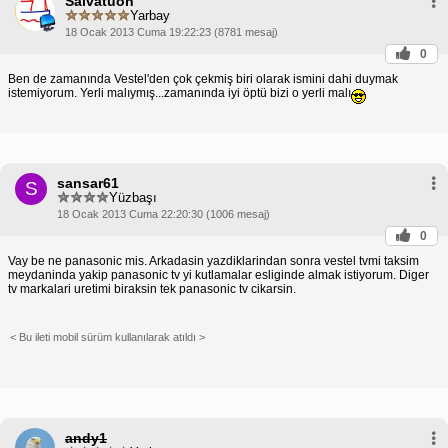
Salvatuon
Yarbay
18 Ocak 2013 Cuma 19:22:23 (8781 mesaj)
0
Ben de zamanında Vestel'den çok çekmiş biri olarak ismini dahi duymak
istemiyorum. Yerli malıymış...zamanında iyi öptü bizi o yerli malı
sansar61
S
Yüzbaşı
18 Ocak 2013 Cuma 22:20:30 (1006 mesaj)
0
Vay be ne panasonic mis. Arkadasin yazdiklarindan sonra vestel tvmi taksim
meydaninda yakip panasonic tv yi kutlamalar esliginde almak istiyorum. Diger
tv markalari uretimi biraksin tek panasonic tv cikarsin.
< Bu ileti mobil sürüm kullanılarak atıldı >
andy1