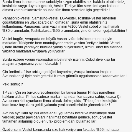
Burda firma ile sorunlarınız sebebiyle kızgın olabilirsiniz, haklıda olabilirsiniz,
kesinlikle saygı duymak gerekir, Vestel Türkiye tüm servisleri aynı kalitede
olması zaten imkansızdır aslında tüm firma servisleri için geçerlidir !
Panasonic-Vestel, Samsung-Vestel, LG-Vestel, Toshiba-Vestel örnekleri
çoğaltabilirim en ufak abartı dahi olmadan, şuna emin olabilirsiniz
kullandığınız Panasonic tvnin yazılımının %100 Vestel cobot olma ihtimali
%80 oranındadır, Toshibalarda %95 oranındadır, yine örnekleri çoğaltabilirim !
Vestel bugün, Avrupada en büyük Vason tv üreticisi konumunda, öyle
markaları Türkiyede hem montajlıyor hemde yazılım üretiyor, kaldıki Vestel
Çinde üretim yapmıyor, bunuda yanlış biliyorsunuz, İzmir Cobot tesislerinde
yabancı markaları Avrupaya yolluyorlar !
Burda ezbere yorum yapmadığımı belirtmek isterim, Cobot diye kısa bir
araştırma yapmanız yeterli olacaktır !
Çin üretimi lafı ise artık geçerliğini kaybetmiş Avrupa korkusu imajıdır,
Avrupalılar işi öyle hale getirdiki Kırmızı gümrük uygulamasına kadar vardılar !
Peki sonuç ?
TP yani Çin en büyük üreticilerinden bir tanesi bugün Philps panellerin
hakkını aldılar, Philps sadece marka imajından kar payına sahip, kısaca Çin
Avrupanın kirli oyunlarını firma alarak delmiş oldu, TP bugün teknolojide
inanılmaz boyutlara geldi, yakında yeni panellerinide göreceksiniz !
Avrupa aynı kirli oyunu Vestelede uygulamak istedi ve mahkmeye dahi
verdiler, pazar payı oanları inanılmaz boyutlara gelince, sonuç Vestel
tamamen aklanmış oldu en ufak problem dahi bulamadılar !
Özetlersem, Vestel konusunda size hak veriyorum fakat bu %99 muhatap