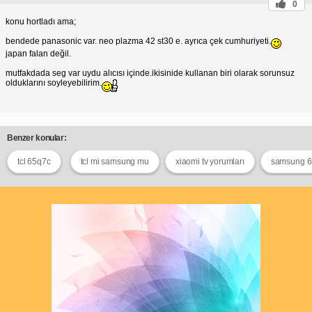
0
konu hortladı ama;
bendede panasonic var. neo plazma 42 st30 e. ayrıca çek cumhuriyeti.
japan falan değil.
mutfakdada seg var uydu alıcısı içinde.ikisinide kullanan biri olarak sorunsuz
olduklarını soyleyebilirim.
Benzer konular:
tcl 65q7c
tcl mi samsung mu
xiaomi tv yorumları
samsung 6