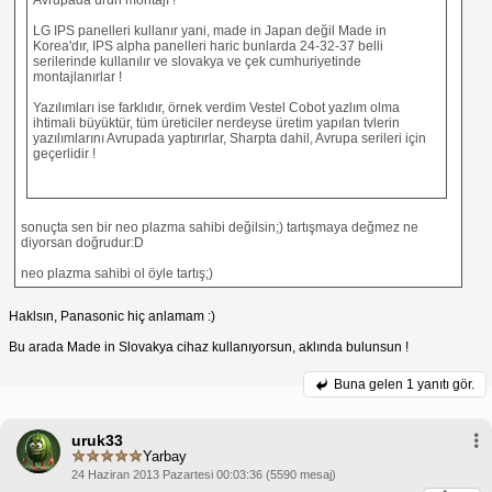
LG IPS panelleri kullanır yani, made in Japan değil Made in
Korea'dır, IPS alpha panelleri haric bunlarda 24-32-37 belli
serilerinde kullanılır ve slovakya ve çek cumhuriyetinde
montajlanırlar !
Yazılımları ise farklıdır, örnek verdim Vestel Cobot yazlım olma
ihtimali büyüktür, tüm üreticiler nerdeyse üretim yapılan tvlerin
yazılımlarını Avrupada yaptırırlar, Sharpta dahil, Avrupa serileri için
geçerlidir !
sonuçta sen bir neo plazma sahibi değilsin;) tartışmaya değmez ne
diyorsan doğrudur:D
neo plazma sahibi ol öyle tartış;)
Haklsın, Panasonic hiç anlamam :)
Bu arada Made in Slovakya cihaz kullanıyorsun, aklında bulunsun !
Buna gelen
1 yanıtı gör.
uruk33
Yarbay
24 Haziran 2013 Pazartesi 00:03:36 (5590 mesaj)