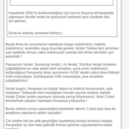
hayatında 2000 hz kullanmadığınız için bence boşuna laf kalabalığı
yapmayın dandik vestel ile panasonic kelimesi aynı cümlede bile
yer alamaz,
Elma ile artmutu yemeyen bilmez;)
Burda firma ile sorunlarınız sebebiyle kızgın olabilirsiniz, haklıda
olabilirsiniz, kesinlikle saygı duymak gerekir, Vestel Türkiye tüm servisleri
aynı kalitede olması zaten imkansızdır aslında tüm firma servisleri için
geçerlidir !
Panasonic-Vestel, Samsung-Vestel, LG-Vestel, Toshiba-Vestel örnekleri
çoğaltabilirim en ufak abartı dahi olmadan, şuna emin olabilirsiniz
kullandığınız Panasonic tvnin yazılımının %100 Vestel cobot olma ihtimali
%80 oranındadır, Toshibalarda %95 oranındadır, yine örnekleri
çoğaltabilirim !
Vestel bugün, Avrupada en büyük Vason tv üreticisi konumunda, öyle
markaları Türkiyede hem montajlıyor hemde yazılım üretiyor, kaldıki
Vestel Çinde üretim yapmıyor, bunuda yanlış biliyorsunuz, İzmir Cobot
tesislerinde yabancı markaları Avrupaya yolluyorlar !
Burda ezbere yorum yapmadığımı belirtmek isterim, Cobot diye kısa bir
araştırma yapmanız yeterli olacaktır !
Çin üretimi lafı ise artık geçerliğini kaybetmiş Avrupa korkusu imajıdır,
Avrupalılar işi öyle hale getirdiki Kırmızı gümrük uygulamasına kadar
vardılar !