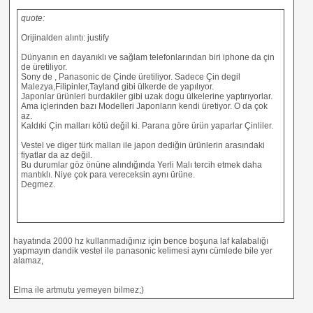
quote:
Orijinalden alıntı: justify
Dünyanın en dayanıklı ve sağlam telefonlarından biri iphone da çin
de üretiliyor.
Sony de , Panasonic de Çinde üretiliyor. Sadece Çin degil
Malezya,Filipinler,Tayland gibi ülkerde de yapılıyor.
Japonlar ürünleri burdakiler gibi uzak dogu ülkelerine yaptırıyorlar.
Ama içlerinden bazı Modelleri Japonların kendi üretiyor. O da çok
az.
Kaldıki Çin malları kötü değil ki. Parana göre ürün yaparlar Çinliler.
Vestel ve diger türk malları ile japon dediğin ürünlerin arasındaki
fiyatlar da az değil.
Bu durumlar göz önüne alındığında Yerli Malı tercih etmek daha
mantıklı. Niye çok para vereceksin aynı ürüne.
Degmez.
hayatında 2000 hz kullanmadığınız için bence boşuna laf kalabalığı
yapmayın dandik vestel ile panasonic kelimesi aynı cümlede bile yer
alamaz,
Elma ile artmutu yemeyen bilmez;)