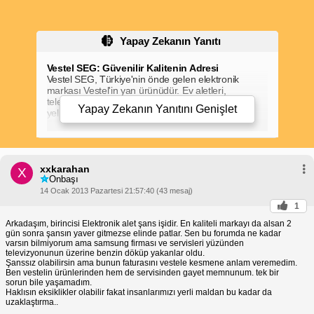
Yapay Zekanın Yanıtı
Vestel SEG: Güvenilir Kalitenin Adresi
Vestel SEG, Türkiye'nin önde gelen elektronik
markası Vestel'in yan ürünüdür. Ev aletleri,
televizyonlar ve bilgisayarlar gibi geniş bir ürün
Yapay Zekanın Yanıtını
Genişlet
yelpazesine sahiptir.
SEG Markanın Kimin?
SEG markası, Vestel Elektronik Sanayi ve Ticaret
A.Ş.'nin bir yan kuruluşudur. Vestel, 1984'te kurulan
ve Türkiye'nin en büyük beyaz eşya üreticilerinden
xxkarahan
biridir.
X
Onbaşı
SEG Hangi Markanın Yan Ürünü?
SEG, Vestel markasının bir alt markasıdır ve
14 Ocak 2013 Pazartesi 21:57:40 (43 mesaj)
Vestel'in ürün kalitesini ve güvenilirliğini yansıtır.
1
Vestel'in uzun yıllara dayanan üretim deneyimi ve
Arkadaşım, birincisi Elektronik alet şans işidir. En kaliteli markayı da alsan 2
teknolojik uzmanlığı, SEG ürünlerine de
gün sonra şansın yaver gitmezse elinde patlar. Sen bu forumda ne kadar
aktarılmıştır.
varsın bilmiyorum ama samsung firması ve servisleri yüzünden
SEG Marka Yorumları
televizyonunun üzerine benzin döküp yakanlar oldu.
SEG ürünleri genel olarak olumlu yorumlar
Şanssız olabilirsin ama bunun faturasını vestele kesmene anlam veremedim.
almaktadır. Kullanıcılar, ürünlerin uygun fiyatlı,
Ben vestelin ürünlerinden hem de servisinden gayet memnunum. tek bir
dayanıklı ve kullanımı kolay olduğunu belirtmektedir.
sorun bile yaşamadım.
SEG'in müşteri hizmetlerinin de duyarlı ve verimli
Haklısın eksiklikler olabilir fakat insanlarımızı yerli maldan bu kadar da
uzaklaştırma..
olduğu bilinmektedir.