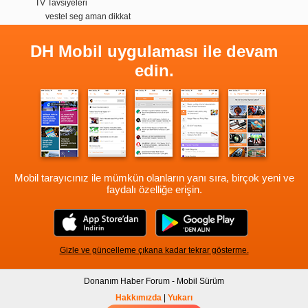
TV Tavsiyeleri
vestel seg aman dikkat
DH Mobil uygulaması ile devam
edin.
Mobil tarayıcınız ile mümkün olanların yanı sıra, birçok yeni ve
faydalı özelliğe erişin.
Gizle ve güncelleme çıkana kadar tekrar gösterme.
Donanım Haber Forum - Mobil Sürüm
Hakkımızda
|
Yukarı