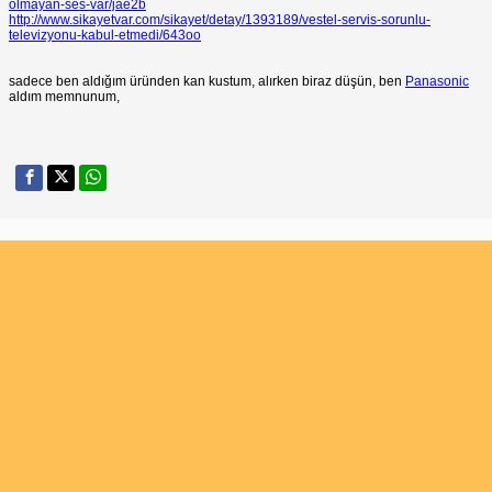
olmayan-ses-var/jae2b
http://www.sikayetvar.com/sikayet/detay/1393189/vestel-servis-sorunlu-
televizyonu-kabul-etmedi/643oo
sadece ben aldığım üründen kan kustum, alırken biraz düşün, ben
Panasonic
aldım memnunum,