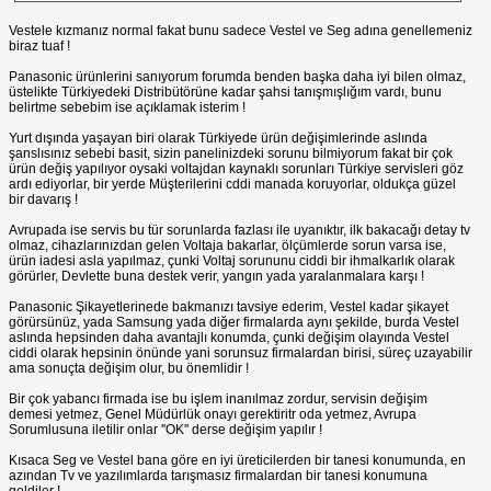
Vestele kızmanız normal fakat bunu sadece Vestel ve Seg adına genellemeniz
biraz tuaf !
Panasonic ürünlerini sanıyorum forumda benden başka daha iyi bilen olmaz,
üstelikte Türkiyedeki Distribütörüne kadar şahsi tanışmışlığım vardı, bunu
belirtme sebebim ise açıklamak isterim !
Yurt dışında yaşayan biri olarak Türkiyede ürün değişimlerinde aslında
şanslısınız sebebi basit, sizin panelinizdeki sorunu bilmiyorum fakat bir çok
ürün değiş yapılıyor oysaki voltajdan kaynaklı sorunları Türkiye servisleri göz
ardı ediyorlar, bir yerde Müşterilerini cddi manada koruyorlar, oldukça güzel
bir davarış !
Avrupada ise servis bu tür sorunlarda fazlası ile uyanıktır, ilk bakacağı detay tv
olmaz, cihazlarınızdan gelen Voltaja bakarlar, ölçümlerde sorun varsa ise,
ürün iadesi asla yapılmaz, çunki Voltaj sorununu ciddi bir ihmalkarlık olarak
görürler, Devlette buna destek verir, yangın yada yaralanmalara karşı !
Panasonic Şikayetlerinede bakmanızı tavsiye ederim, Vestel kadar şikayet
görürsünüz, yada Samsung yada diğer firmalarda aynı şekilde, burda Vestel
aslında hepsinden daha avantajlı konumda, çunki değişim olayında Vestel
ciddi olarak hepsinin önünde yani sorunsuz firmalardan birisi, süreç uzayabilir
ama sonuçta değişim olur, bu önemlidir !
Bir çok yabancı firmada ise bu işlem inanılmaz zordur, servisin değişim
demesi yetmez, Genel Müdürlük onayı gerektiritr oda yetmez, Avrupa
Sorumlusuna iletilir onlar ''OK'' derse değişim yapılır !
Kısaca Seg ve Vestel bana göre en iyi üreticilerden bir tanesi konumunda, en
azından Tv ve yazılımlarda tarışmasız firmalardan bir tanesi konumuna
geldiler !