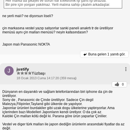
Her marka da şikayet ve sorun var Elektronik işi şans işi birazda.
Bir pire için yorgan yakılmaz. Yerli malına sahip çıkalım arkadaşlar.
ne yerli malı? ne diyorsun liseli?
çin markasına vestel yazıp satıyorlar sanki paneli anakrtı tr de üretiliyor
menüsü aynı çin malları menüsü? neyin kafasındasın?
Japon malı Panasonic NOKTA
Buna gelen
1 yanıtı gör.
justify
J
Yüzbaşı
18 Ocak 2013 Cuma 14:17:20 (359 mesaj)
0
Dünyanın en dayanıklı ve sağlam telefonlarından biri iphone da çin de
üretiliyor.
Sony de , Panasonic de Çinde üretiliyor. Sadece Çin degil
Malezya,Filipinler,Tayland gibi ülkerde de yapılıyor.
Japonlar ürünleri burdakiler gibi uzak dogu ülkelerine yaptırıyorlar. Ama
içlerinden bazı Modelleri Japonların kendi üretiyor. O da çok az.
Kaldıki Çin malları kötü değil ki. Parana göre ürün yaparlar Çinliler.
Vestel ve diger türk malları ile japon dediğin ürünlerin arasındaki fiyatlar da az
değil.