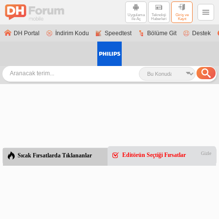
Uygulama
Teknoloji
Giriş ve
ile Aç
Haberleri
Kayıt
DH Portal
İndirim Kodu
Speedtest
Bölüme Git
Destek
Gizle
Editörün Seçtiği Fırsatlar
Sıcak Fırsatlarda Tıklananlar