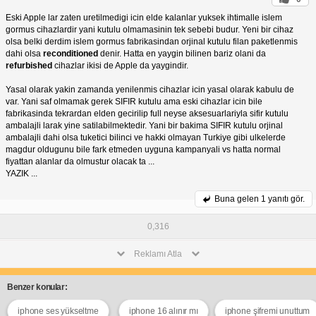
Eski Apple lar zaten uretilmedigi icin elde kalanlar yuksek ihtimalle islem
gormus cihazlardir yani kutulu olmamasinin tek sebebi budur. Yeni bir cihaz
olsa belki derdim islem gormus fabrikasindan orjinal kutulu filan paketlenmis
dahi olsa
reconditioned
denir. Hatta en yaygin bilinen bariz olani da
refurbished
cihazlar ikisi de Apple da yaygindir.
Yasal olarak yakin zamanda yenilenmis cihazlar icin yasal olarak kabulu de
var. Yani saf olmamak gerek SIFIR kutulu ama eski cihazlar icin bile
fabrikasinda tekrardan elden gecirilip full neyse aksesuarlariyla sifir kutulu
ambalajli larak yine satilabilmektedir. Yani bir bakima SIFIR kutulu orjinal
ambalajli dahi olsa tuketici bilinci ve hakki olmayan Turkiye gibi ulkelerde
magdur oldugunu bile fark etmeden uyguna kampanyali vs hatta normal
fiyattan alanlar da olmustur olacak ta ...
YAZIK ...
Buna gelen
1 yanıtı gör.
0,316
Reklamı Atla
Benzer konular:
iphone ses yükseltme
iphone 16 alınır mı
iphone şifremi unuttum