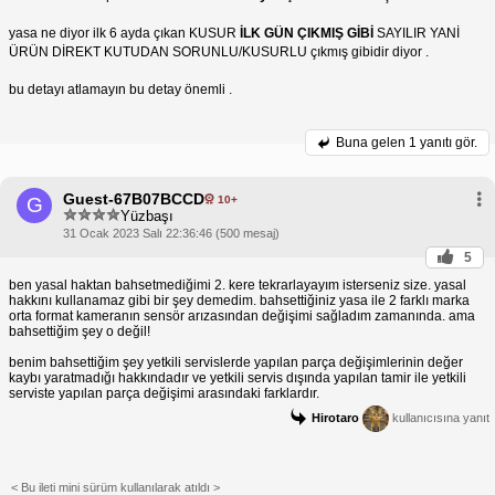
yasa ne diyor ilk 6 ayda çıkan KUSUR
İLK GÜN ÇIKMIŞ GİBİ
SAYILIR YANİ
ÜRÜN DİREKT KUTUDAN SORUNLU/KUSURLU çıkmış gibidir diyor .
bu detayı atlamayın bu detay önemli .
Buna gelen
1 yanıtı gör.
Guest-67B07BCCD
10+
G
Yüzbaşı
31 Ocak 2023 Salı 22:36:46 (500 mesaj)
5
ben yasal haktan bahsetmediğimi 2. kere tekrarlayayım isterseniz size. yasal
hakkını kullanamaz gibi bir şey demedim. bahsettiğiniz yasa ile 2 farklı marka
orta format kameranın sensör arızasından değişimi sağladım zamanında. ama
bahsettiğim şey o değil!
benim bahsettiğim şey yetkili servislerde yapılan parça değişimlerinin değer
kaybı yaratmadığı hakkındadır ve yetkili servis dışında yapılan tamir ile yetkili
serviste yapılan parça değişimi arasındaki farklardır.
Hirotaro
kullanıcısına yanıt
< Bu ileti mini sürüm kullanılarak atıldı >