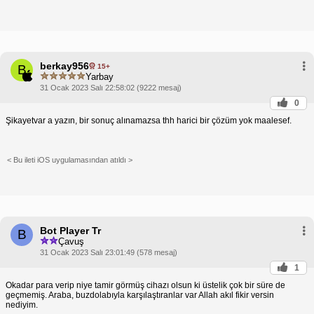
berkay956
15+
B
Yarbay
31 Ocak 2023 Salı 22:58:02 (9222 mesaj)
0
Şikayetvar a yazın, bir sonuç alınamazsa thh harici bir çözüm yok maalesef.
< Bu ileti iOS uygulamasından atıldı >
Bot Player Tr
B
Çavuş
31 Ocak 2023 Salı 23:01:49 (578 mesaj)
1
Okadar para verip niye tamir görmüş cihazı olsun ki üstelik çok bir süre de
geçmemiş. Araba, buzdolabıyla karşılaştıranlar var Allah akıl fikir versin
nediyim.