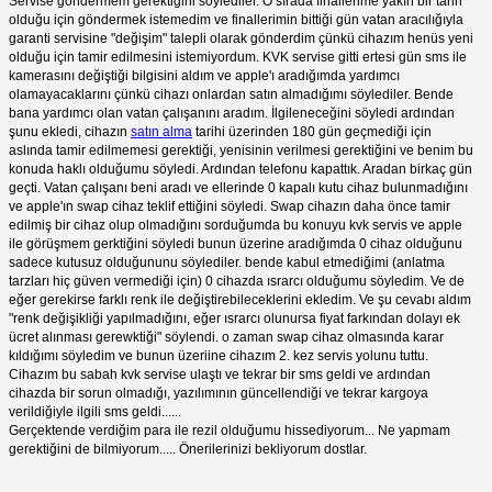
Servise göndermem gerektiğini söylediler. O sırada finallerime yakın bir tarih
olduğu için göndermek istemedim ve finallerimin bittiği gün vatan aracılığıyla
garanti servisine "değişim" talepli olarak gönderdim çünkü cihazım henüs yeni
olduğu için tamir edilmesini istemiyordum. KVK servise gitti ertesi gün sms ile
kamerasını değiştiği bilgisini aldım ve apple'ı aradığımda yardımcı
olamayacaklarını çünkü cihazı onlardan satın almadığımı söylediler. Bende
bana yardımcı olan vatan çalışanını aradım. İlgileneceğini söyledi ardından
şunu ekledi, cihazın
satın alma
tarihi üzerinden 180 gün geçmediği için
aslında tamir edilmemesi gerektiği, yenisinin verilmesi gerektiğini ve benim bu
konuda haklı olduğumu söyledi. Ardından telefonu kapattık. Aradan birkaç gün
geçti. Vatan çalışanı beni aradı ve ellerinde 0 kapalı kutu cihaz bulunmadığını
ve apple'ın swap cihaz teklif ettiğini söyledi. Swap cihazın daha önce tamir
edilmiş bir cihaz olup olmadığını sorduğumda bu konuyu kvk servis ve apple
ile görüşmem gerktiğini söyledi bunun üzerine aradığımda 0 cihaz olduğunu
sadece kutusuz olduğununu söylediler. bende kabul etmediğimi (anlatma
tarzları hiç güven vermediği için) 0 cihazda ısrarcı olduğumu söyledim. Ve de
eğer gerekirse farklı renk ile değiştirebileceklerini ekledim. Ve şu cevabı aldım
"renk değişikliği yapılmadığını, eğer ısrarcı olunursa fiyat farkından dolayı ek
ücret alınması gerewktiği" söylendi. o zaman swap cihaz olmasında karar
kıldığımı söyledim ve bunun üzeriine cihazım 2. kez servis yolunu tuttu.
Cihazım bu sabah kvk servise ulaştı ve tekrar bir sms geldi ve ardından
cihazda bir sorun olmadığı, yazılımının güncellendiği ve tekrar kargoya
verildiğiyle ilgili sms geldi......
Gerçektende verdiğim para ile rezil olduğumu hissediyorum... Ne yapmam
gerektiğini de bilmiyorum..... Önerilerinizi bekliyorum dostlar.