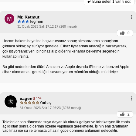
Buna gelen
1 yanıtı gör.
Mr. Ketmut
M
Teğmen
31 Ocak 2023 Salı 17:12:17 (260 mesaj)
0
Hocam hakem heyetine başvurursanız sonuç alırsanız ama sonuçların
çıkması birkaç ay sürüyor genelde. Cihaz fiyatlarının artacağını varsayarsak,
çok istiyorsanız yeni bir cihaz alıp diğerini kenarda bekletme seçeneğini
kullanabilirsiniz.
Bu gibi nedenlerden ötürü Amazon ve Apple dışında iPhone ve benzeri Apple
cihaz alınmaması gerektiğini savunuyorum mümkün olduğu müddetçe.
eagen
15+
Yarbay
31 Ocak 2023 Salı 17:26:23 (3278 mesaj)
2
Telefonlar son dönemde suya dayanıklı olarak geliyor ve fabrikasyon ilk conta
açıldıktan sonra diğerinin özenle yapılması gerekmekte. İşinin ehli tarafından
yapılmaz ise su ile temasta cihazın çöpe dönmesi anlamam gelecektir.