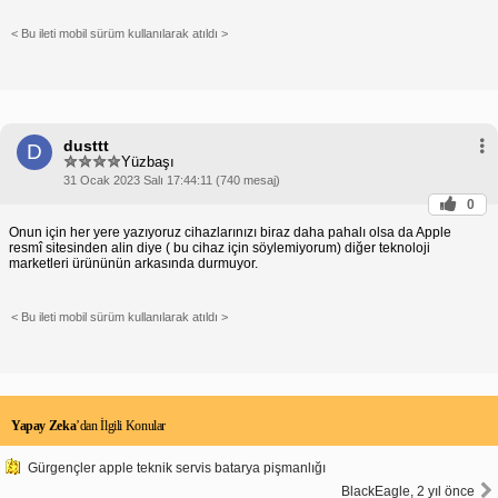
< Bu ileti mobil sürüm kullanılarak atıldı >
dusttt
D
Yüzbaşı
31 Ocak 2023 Salı 17:44:11 (740 mesaj)
0
Onun için her yere yazıyoruz cihazlarınızı biraz daha pahalı olsa da Apple
resmî sitesinden alin diye ( bu cihaz için söylemiyorum) diğer teknoloji
marketleri ürününün arkasında durmuyor.
< Bu ileti mobil sürüm kullanılarak atıldı >
Yapay Zeka
’dan İlgili Konular
Gürgençler apple teknik servis batarya pişmanlığı
BlackEagle, 2 yıl önce