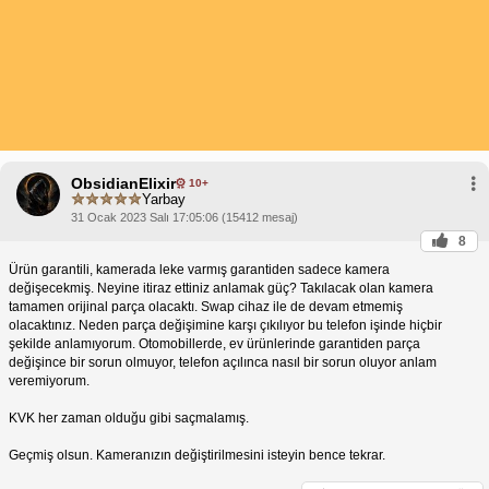
ObsidianElixir
10+
Yarbay
31 Ocak 2023 Salı 17:05:06 (15412 mesaj)
8
Ürün garantili, kamerada leke varmış garantiden sadece kamera
değişecekmiş. Neyine itiraz ettiniz anlamak güç? Takılacak olan kamera
tamamen orijinal parça olacaktı. Swap cihaz ile de devam etmemiş
olacaktınız. Neden parça değişimine karşı çıkılıyor bu telefon işinde hiçbir
şekilde anlamıyorum. Otomobillerde, ev ürünlerinde garantiden parça
değişince bir sorun olmuyor, telefon açılınca nasıl bir sorun oluyor anlam
veremiyorum.
KVK her zaman olduğu gibi saçmalamış.
Geçmiş olsun. Kameranızın değiştirilmesini isteyin bence tekrar.