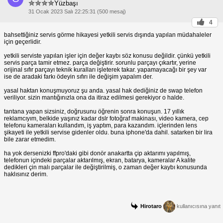
Yüzbaşı
31 Ocak 2023 Salı 22:25:31 (500 mesaj)
4
bahsettiğiniz servis görme hikayesi yetkili servis dışında yapılan müdahaleler
için geçerlidir.
yetkili serviste yapılan işler için değer kaybı söz konusu değildir. çünkü yetkili
servis parça tamir etmez. parça değiştirir. sorunlu parçayı çıkartır, yerine
orijinal sıfır parçayı teknik kuralları işleterek takar. yapamayacağı bir şey var
ise de aradaki farkı ödeyin sıfırı ile değişim yapalım der.
yasal haktan konuşmuyoruz şu anda. yasal hak dediğiniz de swap telefon
veriliyor. sizin mantığınızla ona da itiraz edilmesi gerekiyor o halde.
tantana yapan sizsiniz, doğrusunu öğrenin sonra konuşun. 17 yıllık
reklamcıyım, belkide yaşınız kadar dslr fotoğraf makinası, video kamera, cep
telefonu kameraları kullandım, iş yaptım, para kazandım. içlerinden lens
şikayeti ile yetkili servise gidenler oldu. buna iphone'da dahil. satarken bir lira
bile zarar etmedim.
ha yok dersenizki ffpro'daki gibi donör anakartta çip aktarımı yapılmış,
telefonun içindeki parçalar aktarılmış, ekran, batarya, kameralar A kalite
dedikleri çin malı parçalar ile değiştirilmiş, o zaman değer kaybı konusunda
haklısınız derim.
Hirotaro
kullanıcısına yanıt