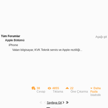
Tüm Forumlar
Aşağı git
Apple Bölümü
iPhone
Vatan bilgisayar, KVK Teknik servis ve Apple rezilliği...
38
4855
22
Daha
Cevap
Tıklama
Öne Çıkarma
Fazla
İstatistik
Sayfaya Git