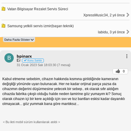
Vatan Bilgisayar Rezalet Servis Süreci
XpressMusic34, 2 yıl önce
Samsung yetkili servis izmir(başarı teknik)
labidu, 3 yıl önce
bpinarx
B
Er
Konu Sahibi
31 Ocak 2023 Salı 18:03:30 (7 mesaj)
0
Kabul etmeme sebebim, cihazın hakkında kısmına girildiğinde kameranın
değiştiği yönünde uyarı bulunacak. Her ne kadar orijinal parça yazsa da
cihazımın değerini düşürmesine yetecek bir sebep.. ek olarak sıfır aldığım
cihazda fabrika çıkışlı olduğu halde neden tamirine göz yumayım ki? Sonuç
olarak cihazın içi bir kere açıldığı için sıvı ve toz bantları eskisi kadar dayanıklı
olmayacak... göz yummak bana göre mantıksız...
< Bu ileti mobil sürüm kullanılarak atıldı >