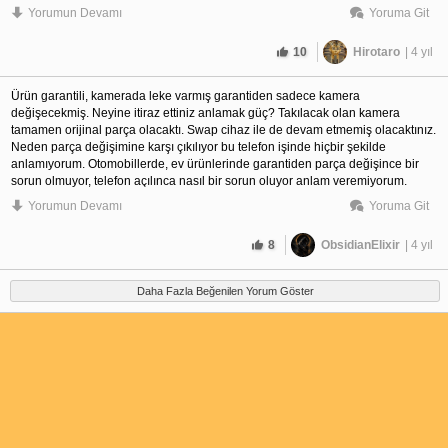
Yorumun Devamı
Yoruma Git
başıma geldi. Apple tarafından orijinal batarya değişimi yaptırdım, batarya
Tüketici ürünün sıfırını istemekte sonuna kadar haklı , ürün kusurlu ...
değişimi yaptığım telefon ile su altında da yağmurda da hala foto & video
çekimi yapıyorum, hiçbir şekilde sorun yaşamadım.
10
Hirotaro
| 4 yıl
Söyledikleriniz kusura bakmayın ama tamamen bilgi eksikliği ve varsayım
üzerine kurulu.
Ürün garantili, kamerada leke varmış garantiden sadece kamera 
değişecekmiş. Neyine itiraz ettiniz anlamak güç? Takılacak olan kamera 
tamamen orijinal parça olacaktı. Swap cihaz ile de devam etmemiş olacaktınız. 
Neden parça değişimine karşı çıkılıyor bu telefon işinde hiçbir şekilde 
anlamıyorum. Otomobillerde, ev ürünlerinde garantiden parça değişince bir 
sorun olmuyor, telefon açılınca nasıl bir sorun oluyor anlam veremiyorum.
Yorumun Devamı
Yoruma Git
KVK her zaman olduğu gibi saçmalamış.
8
ObsidianElixir
| 4 yıl
Geçmiş olsun. Kameranızın değiştirilmesini isteyin bence tekrar. 
Daha Fazla Beğenilen Yorum Göster