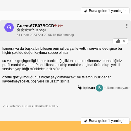
Buna gelen
1 yanıtı gör.
Guest-67B07BCCD
10+
G
Yüzbaşı
31 Ocak 2023 Salı 22:06:15 (500 mesaj)
4
kamera ya da başka bir bileşen orijinal parça ile yetkili serviste değişirse bu
hiçbir şekilde değer kaybına sebep olmaz.
su ve toz geçirgenliği kenar bantı değiştikten sonra etkilenmez. bahsetiğiniz
profil contalar zaten IP sertifikasına sahip contalar. orijinal ürün olup, yetkili
serviste yapıldığı müddetçe risk sıfırdır.
özetle göz yumduğunuz hiçbir şey olmayacaktı ve telefonunuz değer
kaybetmeyecekti. boş yere işi uzatmışsınız.
B
bpinarx
kullanıcısına yanıt
< Bu ileti mini sürüm kullanılarak atıldı >
Buna gelen
1 yanıtı gör.