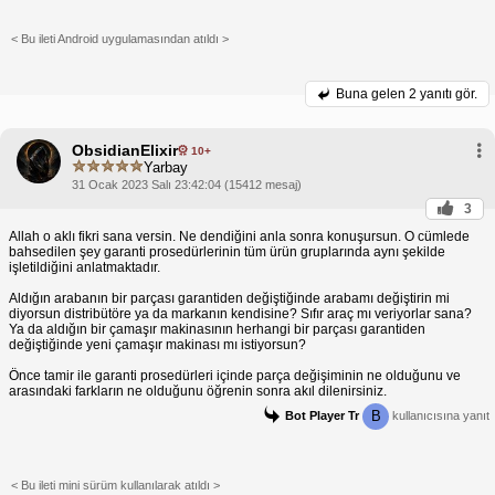
< Bu ileti Android uygulamasından atıldı >
Buna gelen
2 yanıtı gör.
ObsidianElixir
10+
Yarbay
31 Ocak 2023 Salı 23:42:04 (15412 mesaj)
3
Allah o aklı fikri sana versin. Ne dendiğini anla sonra konuşursun. O cümlede
bahsedilen şey garanti prosedürlerinin tüm ürün gruplarında aynı şekilde
işletildiğini anlatmaktadır.
Aldığın arabanın bir parçası garantiden değiştiğinde arabamı değiştirin mi
diyorsun distribütöre ya da markanın kendisine? Sıfır araç mı veriyorlar sana?
Ya da aldığın bir çamaşır makinasının herhangi bir parçası garantiden
değiştiğinde yeni çamaşır makinası mı istiyorsun?
Önce tamir ile garanti prosedürleri içinde parça değişiminin ne olduğunu ve
arasındaki farkların ne olduğunu öğrenin sonra akıl dilenirsiniz.
B
Bot Player Tr
kullanıcısına yanıt
< Bu ileti mini sürüm kullanılarak atıldı >