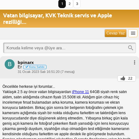
1
2
3
Vatan bilgisayar, KVK Teknik servis ve Apple
rezilliği...
Cevap Yaz
bpinarx
B
Er
Konu Sahibi
31 Ocak 2023 Salı 16:51:20 (7 mesaj)
22
Öncelikle herkese iyi forumlar...
Yaklaşık 2.5 ay önce vatan bilgisayardan
iPhone 11
64GB siyah renk satın
aldım, satın aldığımda cihazın fiyatı 15.500tl idi. Aldığım gün cihazı hiç
incelemeye fırsat bulamadan arka koruma, kamera koruması ve ekran
koruyucu taktırdım. Birkaç gün sonra bir belgenin fotoğrafını çekmek için
kameramı açtığımda siyah bir nokta olduğunu farkettim ve taktırdığım lens
koruyucudandır diye düşünerek aldırış etmedim.. Yılbaşına birkaç gün kala
geniş açılı kamera ile fotoğraf çekerken flash yansıdığı için lens koruyucuyu
çıkarma gereği duydum, siyahlığın olup olmadığını test ettiğimde kameranın
kendisinde olduğunu farkettim ve apple destek ile görüşmede bulundum.