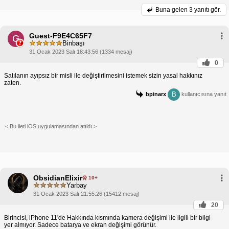
Buna gelen
3 yanıtı gör.
Guest-F9E4C65F7
G
Binbaşı
31 Ocak 2023 Salı 18:43:56 (1334 mesaj)
0
Satılanın ayıpsız bir misli ile değiştirilmesini istemek sizin yasal hakkınız
zaten.
B
bpinarx
kullanıcısına yanıt
< Bu ileti iOS uygulamasından atıldı >
ObsidianElixir
10+
Yarbay
31 Ocak 2023 Salı 21:55:26 (15412 mesaj)
20
Birincisi, iPhone 11'de Hakkında kısmında kamera değişimi ile ilgili bir bilgi
yer almıyor. Sadece batarya ve ekran değişimi görünür.