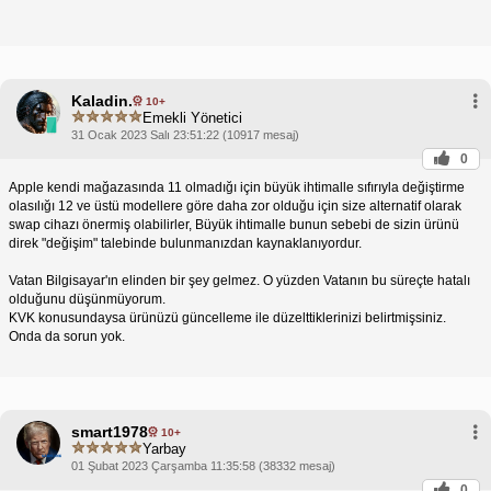
Kaladin.
10+
Emekli Yönetici
31 Ocak 2023 Salı 23:51:22 (10917 mesaj)
0
Apple kendi mağazasında 11 olmadığı için büyük ihtimalle sıfırıyla değiştirme
olasılığı 12 ve üstü modellere göre daha zor olduğu için size alternatif olarak
swap cihazı önermiş olabilirler, Büyük ihtimalle bunun sebebi de sizin ürünü
direk "değişim" talebinde bulunmanızdan kaynaklanıyordur.
Vatan Bilgisayar'ın elinden bir şey gelmez. O yüzden Vatanın bu süreçte hatalı
olduğunu düşünmüyorum.
KVK konusundaysa ürünüzü güncelleme ile düzelttiklerinizi belirtmişsiniz.
Onda da sorun yok.
smart1978
10+
Yarbay
01 Şubat 2023 Çarşamba 11:35:58 (38332 mesaj)
0