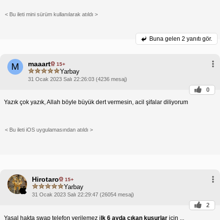
< Bu ileti mini sürüm kullanılarak atıldı >
Buna gelen
2 yanıtı gör.
maaart
15+
M
Yarbay
31 Ocak 2023 Salı 22:26:03 (4236 mesaj)
0
Yazık çok yazık, Allah böyle büyük dert vermesin, acil şifalar diliyorum
< Bu ileti iOS uygulamasından atıldı >
Hirotaro
15+
Yarbay
31 Ocak 2023 Salı 22:29:47 (26054 mesaj)
2
Yasal hakta swap telefon verilemez i
lk 6 ayda çıkan kusurlar
için ...