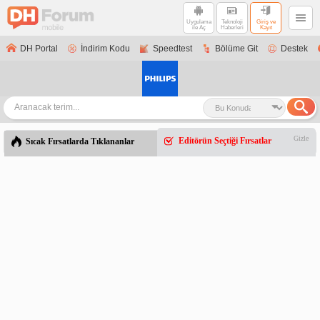
Uygulama
Teknoloji
Giriş ve
ile Aç
Haberleri
Kayıt
DH Portal
İndirim Kodu
Speedtest
Bölüme Git
Destek
Gizle
Editörün Seçtiği Fırsatlar
Sıcak Fırsatlarda Tıklananlar