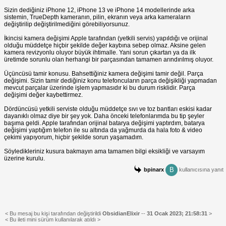
Sizin dediğiniz iPhone 12, iPhone 13 ve iPhone 14 modellerinde arka
sistemin, TrueDepth kameranın, pilin, ekranın veya arka kameraların
değiştirilip değiştirilmediğini görebiliyorsunuz.
İkincisi kamera değişimi Apple tarafından (yetkili servis) yapıldığı ve orijinal
olduğu müddetçe hiçbir şekilde değer kaybına sebep olmaz. Aksine gelen
kamera revizyonlu oluyor büyük ihtimalle. Yani sorun çıkartan ya da ilk
üretimde sorunlu olan herhangi bir parçasından tamamen arındırılmış oluyor.
Üçüncüsü tamir konusu. Bahsettiğiniz kamera değişimi tamir değil. Parça
değişimi. Sizin tamir dediğiniz konu telefoncuların parça değişikliği yapmadan
mevcut parçalar üzerinde işlem yapmasıdır ki bu durum risklidir. Parça
değişimi değer kaybettirmez.
Dördüncüsü yetkili serviste olduğu müddetçe sıvı ve toz bantları eskisi kadar
dayanıklı olmaz diye bir şey yok. Daha önceki telefonlarımda bu tip şeyler
başıma geldi. Apple tarafından orijinal batarya değişimi yaptırdım, batarya
değişimi yaptığım telefon ile su altında da yağmurda da hala foto & video
çekimi yapıyorum, hiçbir şekilde sorun yaşamadım.
Söyledikleriniz kusura bakmayın ama tamamen bilgi eksikliği ve varsayım
üzerine kurulu.
B
bpinarx
kullanıcısına yanıt
< Bu mesaj bu kişi tarafından değiştirildi
ObsidianElixir
--
31 Ocak 2023; 21:58:31
>
< Bu ileti mini sürüm kullanılarak atıldı >