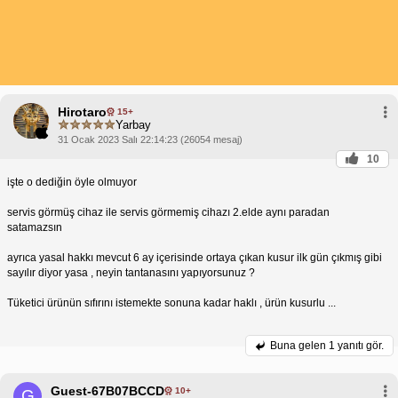
Hirotaro
15+
Yarbay
31 Ocak 2023 Salı 22:14:23 (26054 mesaj)
10
işte o dediğin öyle olmuyor
servis görmüş cihaz ile servis görmemiş cihazı 2.elde aynı paradan
satamazsın
ayrıca yasal hakkı mevcut 6 ay içerisinde ortaya çıkan kusur ilk gün çıkmış gibi
sayılır diyor yasa , neyin tantanasını yapıyorsunuz ?
Tüketici ürünün sıfırını istemekte sonuna kadar haklı , ürün kusurlu ...
Buna gelen
1 yanıtı gör.
Guest-67B07BCCD
10+
G