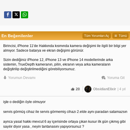
En Beğenilenler
Tüm Yorumları Aç
Tümü
Birincisi, iPhone 11'de Hakkında kısmında kamera değişimi ile ilgili bir bilgi yer
almıyor. Sadece batarya ve ekran değişimi görünür.
Sizin dediğiniz iPhone 12, iPhone 13 ve iPhone 14 modellerinde arka
sistemin, TrueDepth kameranın, pilin, ekranın veya arka kameraların
değiştirilip değiştirilmediğini görebiliyorsunuz.
Yorumun Devamı
Yoruma Git
İkincisi kamera değişimi Apple tarafından (yetkili servis) yapıldığı ve orijinal
olduğu müddetçe hiçbir şekilde değer kaybına sebep olmaz. Aksine gelen
kamera revizyonlu oluyor büyük ihtimalle. Yani sorun çıkartan ya da ilk
20
ObsidianElixir
| 4 yıl
üretimde sorunlu olan herhangi bir parçasından tamamen arındırılmış oluyor.
Üçüncüsü tamir konusu. Bahsettiğiniz kamera değişimi tamir değil. Parça
işte o dediğin öyle olmuyor 
değişimi. Sizin tamir dediğiniz konu telefoncuların parça değişikliği yapmadan
mevcut parçalar üzerinde işlem yapmasıdır ki bu durum risklidir. Parça değişimi
servis görmüş cihaz ile servis görmemiş cihazı 2.elde aynı paradan satamazsın
değer kaybettirmez.
ayrıca yasal hakkı mevcut 6 ay içerisinde ortaya çıkan kusur ilk gün çıkmış gibi 
Dördüncüsü yetkili serviste olduğu müddetçe sıvı ve toz bantları eskisi kadar
sayılır diyor yasa , neyin tantanasını yapıyorsunuz ?
dayanıklı olmaz diye bir şey yok. Daha önceki telefonlarımda bu tip şeyler