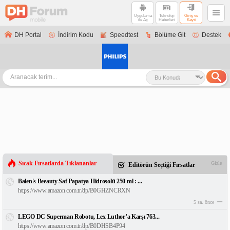
Uygulama
Teknoloji
Giriş ve
ile Aç
Haberleri
Kayıt
DH Portal
İndirim Kodu
Speedtest
Bölüme Git
Destek
Sıcak Fırsatlarda Tıklananlar
Gizle
Editörün Seçtiği Fırsatlar
Balen's Beeauty Saf Papatya Hidrosolü 250 ml : ...
https://www.amazon.com.tr/dp/B0GHZNCRXN
5 sa. önce
LEGO DC Superman Robotu, Lex Luthor’a Karşı 763...
https://www.amazon.com.tr/dp/B0DHSB4P94