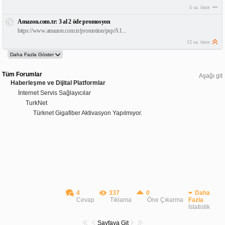
5 sa. önce
Amazon.com.tr: 3 al 2 öde promosyon
https://www.amazon.com.tr/promotion/psp/A1...
12 sa. önce
Tüm Forumlar
Aşağı git
Haberleşme ve Dijital Platformlar
İnternet Servis Sağlayıcılar
TurkNet
Türknet Gigafiber Aktivasyon Yapılmıyor.
4
337
0
Daha
Cevap
Tıklama
Öne Çıkarma
Fazla
İstatistik
Sayfaya Git