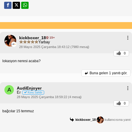
kickboxer_18
15+
Yarbay
28 Mayıs 2025 Çarşamba 18:43:12 (7980 mesaj)
0
lokasyon neresi acaba?
Buna gelen
1 yanıtı gör.
AudiEnjoyer
A
Er
Konu Sahibi
28 Mayıs 2025 Çarşamba 18:59:22 (4 mesaj)
0
bağcılar 15 temmuz
kickboxer_18
kullanıcısına yanıt