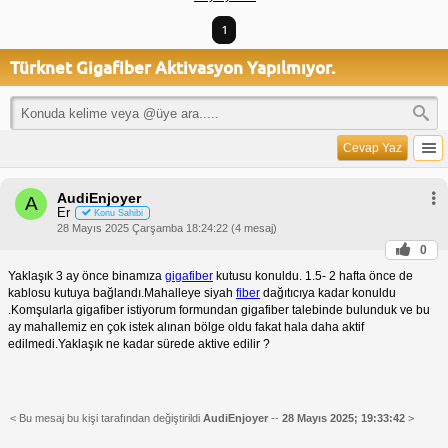
1
Türknet Gigafiber Aktivasyon Yapılmıyor.
Cevap Yaz
AudiEnjoyer
A
Er
Konu Sahibi
28 Mayıs 2025 Çarşamba 18:24:22 (4 mesaj)
0
Yaklaşık 3 ay önce binamıza
gigafiber
kutusu konuldu. 1.5- 2 hafta önce de
kablosu kutuya bağlandı.Mahalleye siyah
fiber
dağıtıcıya kadar konuldu
.Komşularla gigafiber istiyorum formundan gigafiber talebinde bulunduk ve bu
ay mahallemiz en çok istek alınan bölge oldu fakat hala daha aktif
edilmedi.Yaklaşık ne kadar sürede aktive edilir ?
< Bu mesaj bu kişi tarafından değiştirildi
AudiEnjoyer
--
28 Mayıs 2025; 19:33:42
>