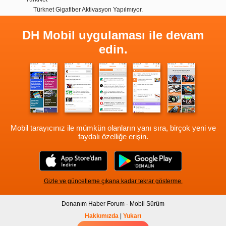
Türknet Gigafiber Aktivasyon Yapılmıyor.
DH Mobil uygulaması ile devam
edin.
Mobil tarayıcınız ile mümkün olanların yanı sıra, birçok yeni ve
faydalı özelliğe erişin.
Gizle ve güncelleme çıkana kadar tekrar gösterme.
Donanım Haber Forum - Mobil Sürüm
Hakkımızda
|
Yukarı