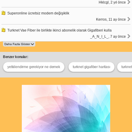
Hklcgl, 2 yıl önce
Superonline ücretsiz modem değişiklik
Kerros, 11 ay önce
Turknet Vae Fiber ile birlikte ikinci abonelik olarak Gigafiberi kulla
_A_N_I_L_, 7 ay önce
Benzer konular:
yetkilendirme gerekiyor ne demek
turknet gigafiber haritası
turkne