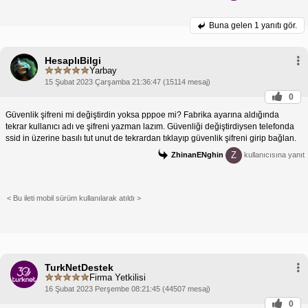
Buna gelen
1 yanıtı gör.
HesaplıBilgi
Yarbay
15 Şubat 2023 Çarşamba 21:36:47 (15114 mesaj)
0
Güvenlik şifreni mi değiştirdin yoksa pppoe mi? Fabrika ayarına aldığında
tekrar kullanıcı adı ve şifreni yazman lazım. Güvenliği değiştirdiysen telefonda
ssid in üzerine basılı tut unut de tekrardan tıklayıp güvenlik şifreni girip bağlan.
Z
ZhinanENghin
kullanıcısına yanıt
< Bu ileti mobil sürüm kullanılarak atıldı >
TurkNetDestek
Firma Yetkilisi
16 Şubat 2023 Perşembe 08:21:45 (44507 mesaj)
0