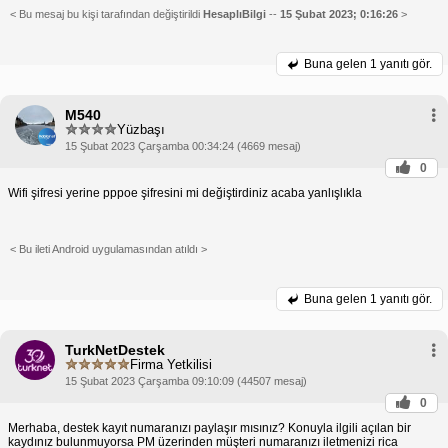
veya güvenli bir kaynaktan edin.
< Bu mesaj bu kişi tarafından değiştirildi
HesaplıBilgi
--
15 Şubat 2023; 0:16:26
>
Cihazının Wi-Fi ayarlarına git ve şifreyi gir.
MAC Adresini Beyaz Listeye Ekle:
Yönlendirici
ayarlarına eriş ve
Buna gelen
1 yanıtı gör.
cihazının MAC adresini beyaz listeye ekle.
MAC adresi, cihazının ağ kartının benzersiz bir
tanımlayıcısıdır.
M540
Web Sitesi Filtrelemeyi Devre Dışı Bırak:
Ağ
Yüzbaşı
yöneticisiyle iletişime geç ve web sitesi
15 Şubat 2023 Çarşamba 00:34:24 (4669 mesaj)
filtrelemesini geçici olarak devre dışı bırakmasını
0
iste.
Bu, bağlantı sorununu çözüp çözmediğini kontrol
Wifi şifresi yerine pppoe şifresini mi değiştirdiniz acaba yanlışlıkla
etmeni sağlar.
Modemi Yeniden Başlat:
Modemi kapatıp birkaç
dakika bekledikten sonra
< Bu ileti Android uygulamasından atıldı >
tekrar aç.
Bu işlem, ağ ayarlarını sıfırlayabilir ve
yetkilendirme sorunlarını çözebilir.
Buna gelen
1 yanıtı gör.
İnternet Sağlayıcınla İletişime Geç:
Yukarıdaki
adımlar sorunu
çözmezse, İnternet servis sağlayıcınla iletişime
geç.
TurkNetDestek
Yetkilendirme hatasının kaynağını belirlemelerine
Firma Yetkilisi
ve çözmelerine yardımcı olabilirler.
15 Şubat 2023 Çarşamba 09:10:09 (44507 mesaj)
"Yetkilendirme gerekiyor" hatasını çözmek için bu
0
adımları takip ederek, internet bağlantını tekrar
Merhaba, destek kayıt numaranızı paylaşır mısınız? Konuyla ilgili açılan bir
kurabilir ve çevrimiçi dünyaya erişebilirsin.
kaydınız bulunmuyorsa PM üzerinden müşteri numaranızı iletmenizi rica