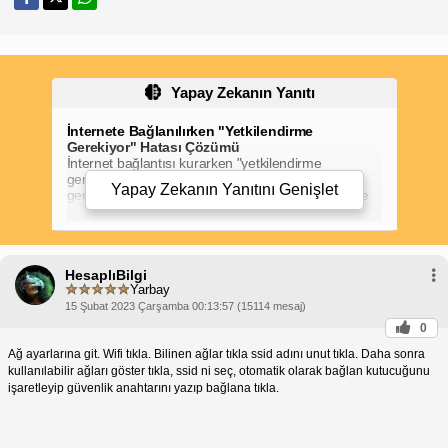
Yapay Zekanın Yanıtı
İnternete Bağlanılırken "Yetkilendirme
Gerekiyor" Hatası Çözümü
İnternet bağlantısı kurarken "yetkilendirme
gerekiyor" hatasıyla karşılaştıysan, bu durum
Yapay Zekanın Yanıtını
Genişlet
genellikle kullanılan Wi-Fi ağının güvenli olması ve
kullanıcının ağa bağlanmak için yetkilendirme
yapması gerektiği anlamına gelir.
"Yetkilendirme Gerekiyor" Hatasının Nedenleri
Şifre Gerekli Wi-Fi Ağları:
Genellikle halka açık
yerlerde bulunan Wi-Fi ağları, güvenlik önlemleri
HesaplıBilgi
nedeniyle bir şifre gerektirir.
Yarbay
MAC Adresi Filtreleme:
Bazı yönlendiriciler,
15 Şubat 2023 Çarşamba 00:13:57 (15114 mesaj)
yalnızca yetkili MAC adreslerine sahip cihazlara
izin verecek şekilde yapılandırılabilir.
0
Web Sitesi Filtreleme:
Bazı ağlar, belirli web
Ağ ayarlarına git. Wifi tıkla. Bilinen ağlar tıkla ssid adını unut tıkla. Daha sonra
sitelerine erişimi kısıtlayan web sitesi filtreleme
sistemleri kullanır ve bu da yetkilendirme
kullanılabilir ağları göster tıkla, ssid ni seç, otomatik olarak bağlan kutucuğunu
gerektirebilir.
işaretleyip güvenlik anahtarını yazıp bağlana tıkla.
"Yetkilendirme Gerekiyor" Hatası Çözümü
Wi-Fi
ağına
Wi-Fi Şifresini Kullan:
ait şifreyi, ağ yöneticisinden