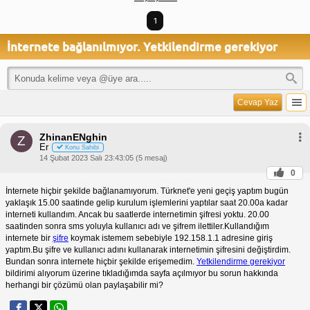
1
İnternete bağlanılmıyor. Yetkilendirme gerekiyor
Cevap Yaz
ZhinanENghin
Z
Er
Konu Sahibi
14 Şubat 2023 Salı 23:43:05 (5 mesaj)
0
İnternete hiçbir şekilde bağlanamıyorum. Türknet'e yeni geçiş yaptım bugün
yaklaşık 15.00 saatinde gelip kurulum işlemlerini yaptılar saat 20.00a kadar
interneti kullandım. Ancak bu saatlerde internetimin şifresi yoktu. 20.00
saatinden sonra sms yoluyla kullanıcı adı ve şifrem ilettiler.Kullandığım
internete bir
şifre
koymak istemem sebebiyle 192.158.1.1 adresine giriş
yaptım.Bu şifre ve kullanıcı adını kullanarak internetimin şifresini değiştirdim.
Bundan sonra internete hiçbir şekilde erişemedim.
Yetkilendirme gerekiyor
bildirimi alıyorum üzerine tıkladığımda sayfa açılmıyor bu sorun hakkında
herhangi bir çözümü olan paylaşabilir mi?