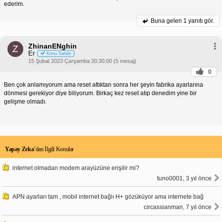
ederim.
Buna gelen
1 yanıtı gör.
ZhinanENghin
Z
Er
Konu Sahibi
15 Şubat 2023 Çarşamba 20:30:00 (5 mesaj)
0
Ben çok anlamıyorum ama reset attıktan sonra her şeyin fabrika ayarlarına
dönmesi gerekiyor diye biliyorum. Birkaç kez reset atıp denedim yine bir
gelişme olmadı.
Yapay Zeka
’dan İlgili Konular
internet olmadan modem arayüzüne erişilir mi?
tuno0001, 3 yıl önce
APN ayarları tam , mobil internet bağlı H+ gözüküyor ama internete bağ
circassianman, 7 yıl önce