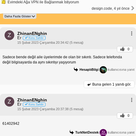
Evimdeki Ağa VPN ile Bağlanmak İstiyorum
design.code, 4 yıl önce
ZhinanENghin
Z
Er
Konu Sahibi
15 Şubat 2023 Çarşamba 20:34:42 (5 mesaj)
0
Sadece bende değil aile üyelerimde de olan bir sıkıntı. Sadece telefonda
değil bilgisayarda da aynı sıkıntıyı yaşıyorum
HesaplıBilgi
kullanıcısına yanıt
Buna gelen
1 yanıtı gör.
ZhinanENghin
Z
Er
Konu Sahibi
15 Şubat 2023 Çarşamba 20:37:38 (5 mesaj)
0
61402942
TurkNetDestek
kullanıcısına yanıt