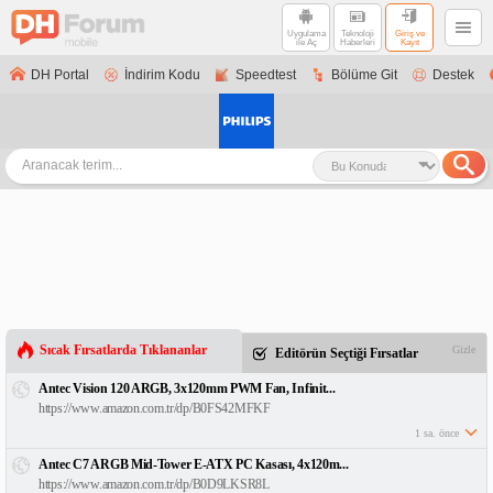
Uygulama
Teknoloji
Giriş ve
ile Aç
Haberleri
Kayıt
DH Portal
İndirim Kodu
Speedtest
Bölüme Git
Destek
Sıcak Fırsatlarda Tıklananlar
Gizle
Editörün Seçtiği Fırsatlar
Antec Vision 120 ARGB, 3x120mm PWM Fan, Infinit...
https://www.amazon.com.tr/dp/B0FS42MFKF
1 sa. önce
Antec C7 ARGB Mid-Tower E-ATX PC Kasası, 4x120m...
https://www.amazon.com.tr/dp/B0D9LKSR8L