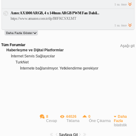
1 sa. önce
Antec AX1000 ARGB, 4 x 140mm ARGB PWM Fan Dahil...
https://www.amazon.com.tr/dp/B0FKCSXLMT
1 sa. önce
Tüm Forumlar
Aşağı git
Haberleşme ve Dijital Platformlar
İnternet Servis Sağlayıcılar
TurkNet
İnternete bağlanılmıyor. Yetkilendirme gerekiyor
8
44026
0
Daha
Cevap
Tıklama
Öne Çıkarma
Fazla
İstatistik
Sayfaya Git