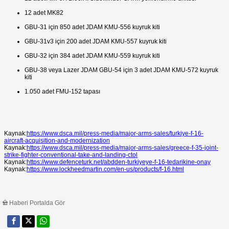
12 adet MK82
GBU-31 için 850 adet JDAM KMU-556 kuyruk kiti
GBU-31v3 için 200 adet JDAM KMU-557 kuyruk kiti
GBU-32 için 384 adet JDAM KMU-559 kuyruk kiti
GBU-38 veya Lazer JDAM GBU-54 için 3 adet JDAM KMU-572 kuyruk
kiti
1.050 adet FMU-152 tapası
Kaynak:
https://www.dsca.mil/press-media/major-arms-sales/turkiye-f-16-
aircraft-acquisition-and-modernization
Kaynak:
https://www.dsca.mil/press-media/major-arms-sales/greece-f-35-joint-
strike-fighter-conventional-take-and-landing-ctol
Kaynak:
https://www.defenceturk.net/abdden-turkiyeye-f-16-tedarikine-onay
Kaynak:
https://www.lockheedmartin.com/en-us/products/f-16.html
Haberi Portalda Gör