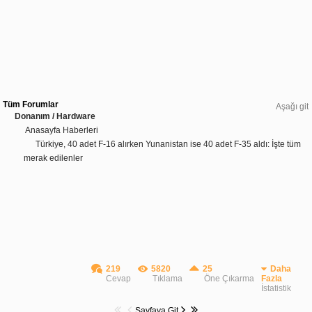
Tüm Forumlar
Aşağı git
Donanım / Hardware
Anasayfa Haberleri
Türkiye, 40 adet F-16 alırken Yunanistan ise 40 adet F-35 aldı: İşte tüm
merak edilenler
219
5820
25
Daha
Cevap
Tıklama
Öne Çıkarma
Fazla
İstatistik
Sayfaya Git