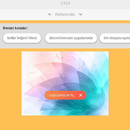
1,513
Reklamı Atla
Benzer konular:
twitter beğeni hilesi
discord benzeri uygulamalar
bin dosyası açm
Uygulama ile Aç