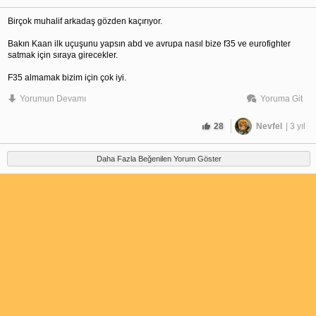
Birçok muhalif arkadaş gözden kaçırıyor.
Bakın Kaan ilk uçuşunu yapsın abd ve avrupa nasıl bize f35 ve eurofighter
satmak için sıraya girecekler.
F35 almamak bizim için çok iyi.
Yorumun Devamı
Yoruma Git
F35 alsan sadece abd'nin izin verdiği zaman uçabilir ve istediği hedefi vurur.
Bugün atıyorum yunanla savaşa girsen abd f35 kullanmana izin verecek mi
28
Nevfel
| 3 yıl
sanıyorsun? Yerden bile kalkamaz. Ne pkk hedefi vurdurur ne yunan ne başka
birini.
Daha Fazla Beğenilen Yorum Göster