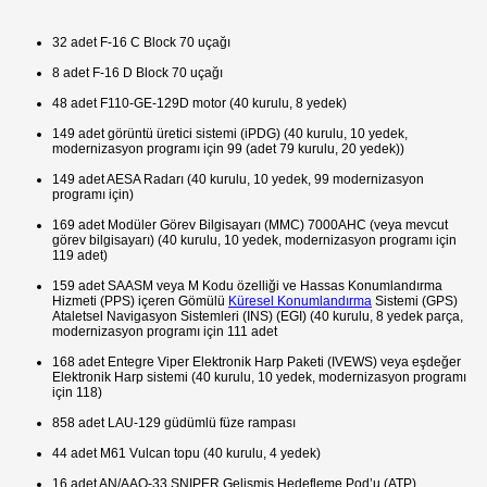
32 adet F-16 C Block 70 uçağı
8 adet F-16 D Block 70 uçağı
48 adet F110-GE-129D motor (40 kurulu, 8 yedek)
149 adet görüntü üretici sistemi (iPDG) (40 kurulu, 10 yedek,
modernizasyon programı için 99 (adet 79 kurulu, 20 yedek))
149 adet AESA Radarı (40 kurulu, 10 yedek, 99 modernizasyon
programı için)
169 adet Modüler Görev Bilgisayarı (MMC) 7000AHC (veya mevcut
görev bilgisayarı) (40 kurulu, 10 yedek, modernizasyon programı için
119 adet)
159 adet SAASM veya M Kodu özelliği ve Hassas Konumlandırma
Hizmeti (PPS) içeren Gömülü
Küresel Konumlandırma
Sistemi (GPS)
Ataletsel Navigasyon Sistemleri (INS) (EGI) (40 kurulu, 8 yedek parça,
modernizasyon programı için 111 adet
168 adet Entegre Viper Elektronik Harp Paketi (IVEWS) veya eşdeğer
Elektronik Harp sistemi (40 kurulu, 10 yedek, modernizasyon programı
için 118)
858 adet LAU-129 güdümlü füze rampası
44 adet M61 Vulcan topu (40 kurulu, 4 yedek)
16 adet AN/AAQ-33 SNIPER Gelişmiş Hedefleme Pod’u (ATP)