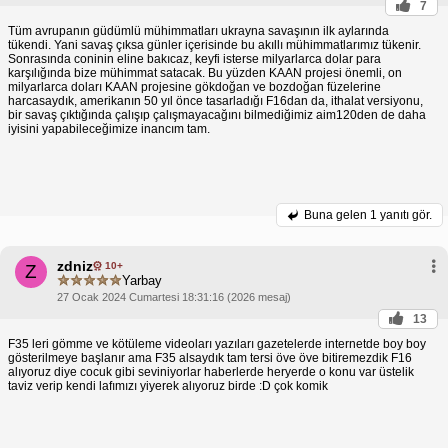
7
Tüm avrupanın güdümlü mühimmatları ukrayna savaşının ilk aylarında
tükendi. Yani savaş çıksa günler içerisinde bu akıllı mühimmatlarımız tükenir.
Sonrasında coninin eline bakıcaz, keyfi isterse milyarlarca dolar para
karşılığında bize mühimmat satacak. Bu yüzden KAAN projesi önemli, on
milyarlarca doları KAAN projesine gökdoğan ve bozdoğan füzelerine
harcasaydık, amerikanın 50 yıl önce tasarladığı F16dan da, ithalat versiyonu,
bir savaş çıktığında çalışıp çalışmayacağını bilmediğimiz aim120den de daha
iyisini yapabileceğimize inancım tam.
Buna gelen
1 yanıtı gör.
zdniz
10+
Z
Yarbay
27 Ocak 2024 Cumartesi 18:31:16 (2026 mesaj)
13
F35 leri gömme ve kötüleme videoları yazıları gazetelerde internetde boy boy
gösterilmeye başlanır ama F35 alsaydık tam tersi öve öve bitiremezdik F16
alıyoruz diye cocuk gibi seviniyorlar haberlerde heryerde o konu var üstelik
taviz verip kendi lafımızı yiyerek alıyoruz birde :D çok komik