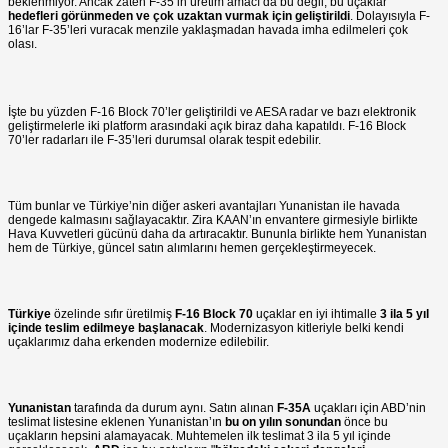
beklenmiyor. Ancak zaten F-35’in üretim amacı da bu değil, bu uçaklar
hedefleri görünmeden ve çok uzaktan vurmak için geliştirildi
. Dolayısıyla F-
16’lar F-35’leri vuracak menzile yaklaşmadan havada imha edilmeleri çok
olası.
İşte bu yüzden F-16 Block 70’ler geliştirildi ve AESA radar ve bazı elektronik
geliştirmelerle iki platform arasındaki açık biraz daha kapatıldı. F-16 Block
70’ler radarları ile F-35’leri durumsal olarak tespit edebilir.
Tüm bunlar ve Türkiye’nin diğer askeri avantajları Yunanistan ile havada
dengede kalmasını sağlayacaktır. Zira KAAN’ın envantere girmesiyle birlikte
Hava Kuvvetleri gücünü daha da artıracaktır. Bununla birlikte hem Yunanistan
hem de Türkiye, güncel satın alımlarını hemen gerçekleştirmeyecek.
Türkiye
özelinde sıfır üretilmiş
F-16 Block 70
uçaklar en iyi ihtimalle
3 ila 5 yıl
içinde teslim edilmeye başlanacak
. Modernizasyon kitleriyle belki kendi
uçaklarımız daha erkenden modernize edilebilir.
Yunanistan
tarafında da durum aynı. Satın alınan
F-35A
uçakları için ABD’nin
teslimat listesine eklenen Yunanistan’ın
bu on yılın sonundan
önce bu
uçakların hepsini alamayacak. Muhtemelen ilk teslimat 3 ila 5 yıl içinde