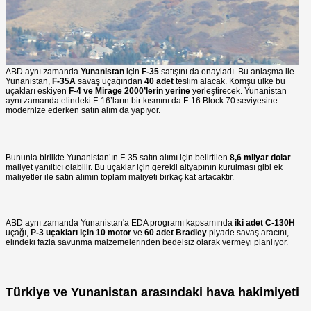
ABD aynı zamanda
Yunanistan
için
F-35
satışını da onayladı. Bu anlaşma ile
Yunanistan,
F-35A
savaş uçağından
40 adet
teslim alacak. Komşu ülke bu
uçakları eskiyen
F-4 ve Mirage 2000’lerin yerine
yerleştirecek. Yunanistan
aynı zamanda elindeki F-16’ların bir kısmını da F-16 Block 70 seviyesine
modernize ederken satın alım da yapıyor.
Bununla birlikte Yunanistan’ın F-35 satın alımı için belirtilen
8,6 milyar dolar
maliyet yanıltıcı olabilir. Bu uçaklar için gerekli altyapının kurulması gibi ek
maliyetler ile satın alımın toplam maliyeti birkaç kat artacaktır.
ABD aynı zamanda Yunanistan'a
EDA programı kapsamında
iki adet C-130H
uçağı,
P-3 uçakları için 10 motor
ve
60 adet Bradley
piyade savaş aracını,
elindeki fazla savunma malzemelerinden bedelsiz olarak vermeyi planlıyor.
Türkiye ve Yunanistan arasındaki hava hakimiyeti