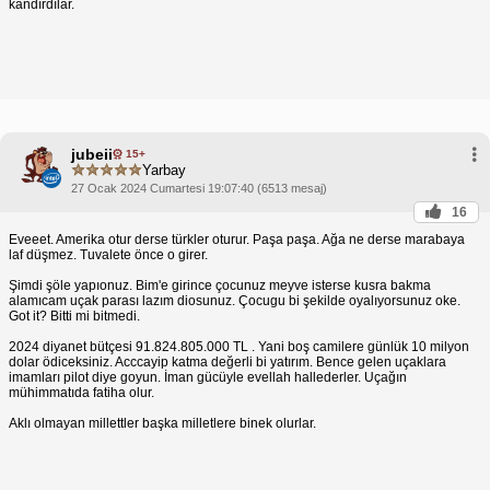
kandırdılar.
jubeii
15+
Yarbay
27 Ocak 2024 Cumartesi 19:07:40 (6513 mesaj)
16
Eveeet. Amerika otur derse türkler oturur. Paşa paşa. Ağa ne derse marabaya
laf düşmez. Tuvalete önce o girer.
Şimdi şöle yapıonuz. Bim'e girince çocunuz meyve isterse kusra bakma
alamıcam uçak parası lazım diosunuz. Çocugu bi şekilde oyalıyorsunuz oke.
Got it? Bitti mi bitmedi.
2024 diyanet bütçesi 91.824.805.000 TL . Yani boş camilere günlük 10 milyon
dolar ödiceksiniz. Acccayip katma değerli bi yatırım. Bence gelen uçaklara
imamları pilot diye goyun. İman gücüyle evellah hallederler. Uçağın
mühimmatıda fatiha olur.
Aklı olmayan millettler başka milletlere binek olurlar.