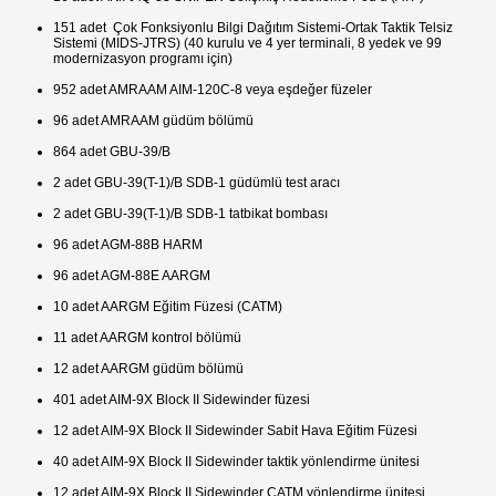
151 adet Çok Fonksiyonlu Bilgi Dağıtım Sistemi-Ortak Taktik Telsiz
Sistemi (MIDS-JTRS) (40 kurulu ve 4 yer terminali, 8 yedek ve 99
modernizasyon programı için)
952 adet AMRAAM AIM-120C-8 veya eşdeğer füzeler
96 adet AMRAAM güdüm bölümü
864 adet GBU-39/B
2 adet GBU-39(T-1)/B SDB-1 güdümlü test aracı
2 adet GBU-39(T-1)/B SDB-1 tatbikat bombası
96 adet AGM-88B HARM
96 adet AGM-88E AARGM
10 adet AARGM Eğitim Füzesi (CATM)
11 adet AARGM kontrol bölümü
12 adet AARGM güdüm bölümü
401 adet AIM-9X Block II Sidewinder füzesi
12 adet AIM-9X Block II Sidewinder Sabit Hava Eğitim Füzesi
40 adet AIM-9X Block II Sidewinder taktik yönlendirme ünitesi
12 adet AIM-9X Block II Sidewinder CATM yönlendirme ünitesi