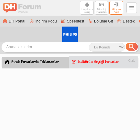
Uygulama
Teknoloji
Giriş ve
ile Aç
Haberleri
Kayıt
DH Portal
İndirim Kodu
Speedtest
Bölüme Git
Destek
Gizle
Editörün Seçtiği Fırsatlar
Sıcak Fırsatlarda Tıklananlar