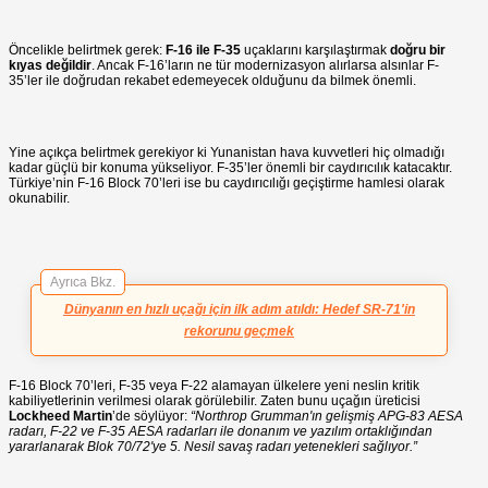
Öncelikle belirtmek gerek:
F-16 ile F-35
uçaklarını karşılaştırmak
doğru bir
kıyas değildir
. Ancak F-16’ların ne tür modernizasyon alırlarsa alsınlar F-
35’ler ile doğrudan rekabet edemeyecek olduğunu da bilmek önemli.
Yine açıkça belirtmek gerekiyor ki Yunanistan hava kuvvetleri hiç olmadığı
kadar güçlü bir konuma yükseliyor. F-35’ler önemli bir caydırıcılık katacaktır.
Türkiye’nin F-16 Block 70’leri ise bu caydırıcılığı geçiştirme hamlesi olarak
okunabilir.
Ayrıca Bkz.
Dünyanın en hızlı uçağı için ilk adım atıldı: Hedef SR-71'in
rekorunu geçmek
F-16 Block 70’leri, F-35 veya F-22 alamayan ülkelere yeni neslin kritik
kabiliyetlerinin verilmesi olarak görülebilir. Zaten bunu uçağın üreticisi
Lockheed Martin
’de söylüyor:
“Northrop Grumman'ın gelişmiş APG-83 AESA
radarı, F-22 ve F-35 AESA radarları ile donanım ve yazılım ortaklığından
yararlanarak Blok 70/72'ye 5. Nesil savaş radarı yetenekleri sağlıyor.”