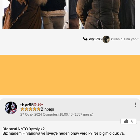
oly1786
kullanıcısına yanıt
thyr85
10+
Binbaşı
27 Ocak 2024 Cumartesi 18:00:48 (1337 mesaj)
6
Biz nasıl NATO üyesiyiz?
Biz madem Finlandiya ve İsveç'e neden onay verdik? Ne biçim olduk ya.