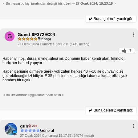
< Bu mesaj bu kişi tarafından değiştirildi
jubeii
--
27 Ocak 2024; 19:23:19
>
Buna gelen
1 yanıtı gör.
Guest-6F372EC04
G
Binbaşı
27 Ocak 2024 Cumartesi 19:12:11 (1415 mesaj)
7
Haber iyi hoş. Burası mynet sitesi mi. Donanım haber kendi alanı teknoloji
hariç her haberi yapıyor.
Haber içeriğine girmeye gerek yok zaten herkes 40 F-16 ile dünyayı dize
getirebileceğimizi biliyor. F-35 polislerin kullandığı tabanca kadar etkisi yok
bomboş bir uçak.
< Bu ileti Android uygulamasından atıldı >
Buna gelen
2 yanıtı gör.
gun
20+
General
27 Ocak 2024 Cumartesi 19:17:37 (24074 mesaj)