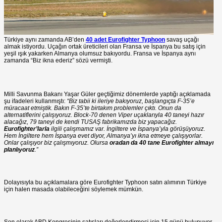
Türkiye aynı zamanda AB’den
40 adet Eurofighter Typhoon
savaş uçağı
almak istiyordu. Uçağın ortak üreticileri olan Fransa ve İspanya bu satış için
yeşil ışık yakarken Almanya olumsuz bakıyordu. Fransa ve İspanya aynı
zamanda “Biz ikna ederiz” sözü vermişti.
Milli Savunma Bakanı Yaşar Güler geçtiğimiz dönemlerde yaptığı açıklamada
şu ifadeleri kullanmıştı:
“Biz tabii ki ileriye bakıyoruz, başlangıçta F-35’e
müracaat etmiştik. Bakın F-35’te birtakım problemler çıktı. Onun da
alternatiflerini çalışıyoruz. Block-70 denen Viper uçaklarıyla 40 taneyi hazır
alacağız, 79 taneyi de kendi TUSAŞ fabrikamızda biz yapacağız.
Eurofighter’larla
ilgili çalışmamız var. İngiltere ve İspanya’yla görüşüyoruz.
Hem İngiltere hem İspanya evet diyor, Almanya’yı ikna etmeye çalışıyorlar.
Onlar çalışıyor biz çalışmıyoruz. Olursa
oradan da 40 tane Eurofighter almayı
planlıyoruz
.”
Dolayısıyla bu açıklamalara göre Eurofighter Typhoon satın alımının Türkiye
için halen masada olabileceğini söylemek mümkün.