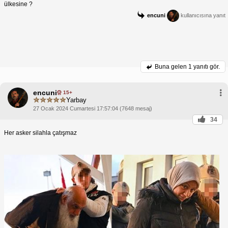
ülkesine ?
encuni
kullanıcısına yanıt
Buna gelen
1 yanıtı gör.
encuni
15+
Yarbay
27 Ocak 2024 Cumartesi 17:57:04 (7648 mesaj)
34
Her asker silahla çatışmaz