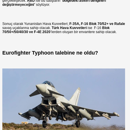
gerçekleşecek.
ABD
ise bu satışların "
bölgedeki askeri dengeleri
değiştirmeyeceğini
” söylüyor.
Sonuç olarak Yunanistan Hava Kuvvetleri;
F-35A, F-16 Blok 70/52+ ve Rafale
savaş uçaklarına sahip olacak.
Türk Hava Kuvvetleri
ise F-16
Blok
70/50+/50/40/30 ve F-4E 2020
’lerden oluşan bir envantere sahip olacak.
Eurofighter Typhoon talebine ne oldu?