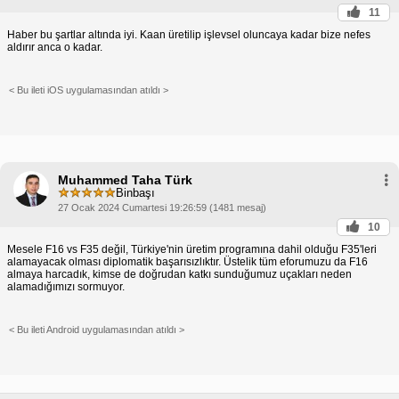
11
Haber bu şartlar altında iyi. Kaan üretilip işlevsel oluncaya kadar bize nefes
aldırır anca o kadar.
< Bu ileti iOS uygulamasından atıldı >
Muhammed Taha Türk
Binbaşı
27 Ocak 2024 Cumartesi 19:26:59 (1481 mesaj)
10
Mesele F16 vs F35 değil, Türkiye'nin üretim programına dahil olduğu F35'leri
alamayacak olması diplomatik başarısızlıktır. Üstelik tüm eforumuzu da F16
almaya harcadık, kimse de doğrudan katkı sunduğumuz uçakları neden
alamadığımızı sormuyor.
< Bu ileti Android uygulamasından atıldı >