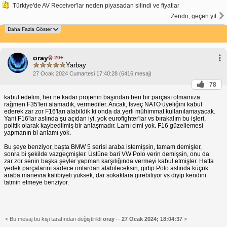
Türkiye'de AV Receiver'lar neden piyasadan silindi ve fiyatlar
Zendo, geçen yıl
oray
20+
Yarbay
27 Ocak 2024 Cumartesi 17:40:28 (6416 mesaj)
78
kabul edelim, her ne kadar projenin başından beri bir parçası olmamıza
rağmen F35'leri alamadık, vermediler. Ancak, İsveç NATO üyeliğini kabul
ederek zar zor F16'ları alabildik ki onda da yerli mühimmat kullanılamayacak.
Yani F16'lar aslında şu açıdan iyi, yok eurofighter'lar vs bırakalım bu işleri,
politik olarak kaybedilmiş bir anlaşmadır. Lamı cimi yok. F16 güzellemesi
yapmanın bi anlamı yok.
Bu şeye benziyor, başta BMW 5 serisi araba istemişsin, tamam demişler,
sonra bi şekilde vazgeçmişler. Üstüne bari VW Polo verin demişsin, onu da
zar zor senin başka şeyler yapman karşılığında vermeyi kabul etmişler. Hatta
yedek parçalarını sadece onlardan alabileceksin, gidip Polo aslında küçük
araba manevra kalibiyeti yüksek, dar sokaklara girebiliyor vs diyip kendini
tatmin etmeye benziyor.
< Bu mesaj bu kişi tarafından değiştirildi
oray
--
27 Ocak 2024; 18:04:37
>