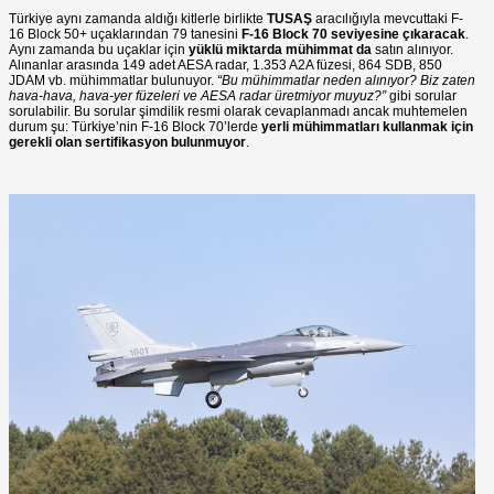
Türkiye aynı zamanda aldığı kitlerle birlikte
TUSAŞ
aracılığıyla mevcuttaki F-
16 Block 50+ uçaklarından 79 tanesini
F-16 Block 70 seviyesine çıkaracak
.
Aynı zamanda bu uçaklar için
yüklü miktarda mühimmat da
satın alınıyor.
Alınanlar arasında 149 adet AESA radar, 1.353 A2A füzesi, 864 SDB, 850
JDAM vb. mühimmatlar bulunuyor.
“Bu mühimmatlar neden alınıyor? Biz zaten
hava-hava, hava-yer füzeleri ve AESA radar üretmiyor muyuz?”
gibi sorular
sorulabilir. Bu sorular şimdilik resmi olarak cevaplanmadı ancak muhtemelen
durum şu: Türkiye’nin F-16 Block 70’lerde
yerli mühimmatları kullanmak için
gerekli olan sertifikasyon bulunmuyor
.