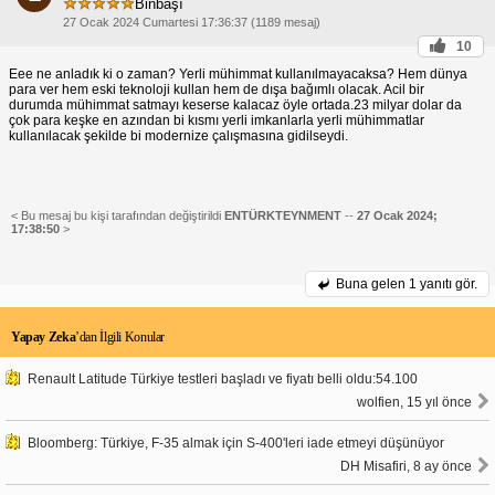
Binbaşı
27 Ocak 2024 Cumartesi 17:36:37 (1189 mesaj)
10
Eee ne anladık ki o zaman? Yerli mühimmat kullanılmayacaksa? Hem dünya
para ver hem eski teknoloji kullan hem de dışa bağımlı olacak. Acil bir
durumda mühimmat satmayı keserse kalacaz öyle ortada.23 milyar dolar da
çok para keşke en azından bi kısmı yerli imkanlarla yerli mühimmatlar
kullanılacak şekilde bi modernize çalışmasına gidilseydi.
< Bu mesaj bu kişi tarafından değiştirildi
ENTÜRKTEYNMENT
--
27 Ocak 2024;
17:38:50
>
Buna gelen
1 yanıtı gör.
Yapay Zeka
’dan İlgili Konular
Renault Latitude Türkiye testleri başladı ve fiyatı belli oldu:54.100
wolfien, 15 yıl önce
Bloomberg: Türkiye, F-35 almak için S-400'leri iade etmeyi düşünüyor
DH Misafiri, 8 ay önce