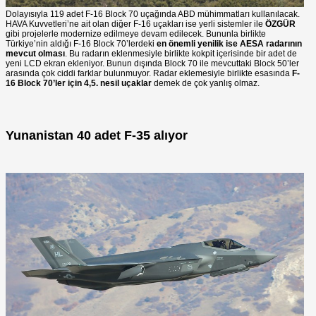
Dolayısıyla 119 adet F-16 Block 70 uçağında ABD mühimmatları kullanılacak.
HAVA Kuvvetleri’ne ait olan diğer F-16 uçakları ise yerli sistemler ile
ÖZGÜR
gibi projelerle modernize edilmeye devam edilecek. Bununla birlikte
Türkiye’nin aldığı F-16 Block 70’lerdeki
en önemli yenilik ise AESA radarının
mevcut olması
. Bu radarın eklenmesiyle birlikte kokpit içerisinde bir adet de
yeni LCD ekran ekleniyor. Bunun dışında Block 70 ile mevcuttaki Block 50’ler
arasında çok ciddi farklar bulunmuyor. Radar eklemesiyle birlikte esasında
F-
16 Block 70’ler için 4,5. nesil uçaklar
demek de çok yanlış olmaz.
Yunanistan 40 adet F-35 alıyor