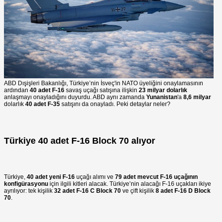
ABD Dışişleri Bakanlığı, Türkiye’nin İsveç'in NATO üyeliğini onaylamasının
ardından
40 adet F-16
savaş uçağı satışına ilişkin
23 milyar dolarlık
anlaşmayı onayladığını duyurdu. ABD aynı zamanda
Yunanistan
'a
8,6 milyar
dolarlık
40 adet F-35
satışını da onayladı. Peki detaylar neler?
Türkiye 40 adet F-16 Block 70 alıyor
Türkiye,
40 adet yeni F-16
uçağı alımı ve
79 adet mevcut F-16 uçağının
konfigürasyonu
için ilgili kitleri alacak. Türkiye’nin alacağı F-16 uçakları ikiye
ayrılıyor: tek kişilik
32 adet F-16 C Block 70
ve çift kişilik
8 adet F-16 D Block
70
.