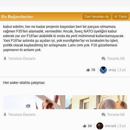
En Beğenilenler
Tüm Yorumları Aç
Tümü
kabul edelim, her ne kadar projenin başından beri bir parçası olmamıza
rağmen F35'leri alamadık, vermediler. Ancak, İsveç NATO üyeliğini kabul
ederek zar zor F16'ları alabildik ki onda da yerli mühimmat kullanılamayacak.
Yani F16'lar aslında şu açıdan iyi, yok eurofighter'lar vs bırakalım bu işleri,
politik olarak kaybedilmiş bir anlaşmadır. Lamı cimi yok. F16 güzellemesi
yapmanın bi anlamı yok.
Yorumun Devamı
Yoruma Git
Bu şeye benziyor, başta BMW 5 serisi araba istemişsin, tamam demişler, sonra
bi şekilde vazgeçmişler. Üstüne bari VW Polo verin demişsin, onu da zar zor
senin başka şeyler yapman karşılığında vermeyi kabul etmişler. Hatta yedek
78
oray
| 3 yıl
parçalarını sadece onlardan alabileceksin, gidip Polo aslında küçük araba
manevra kalibiyeti yüksek, dar sokaklara girebiliyor vs diyip kendini tatmin
etmeye benziyor.
Her asker silahla çatışmaz
Yorumun Devamı
Yoruma Git
34
encuni
| 3 yıl