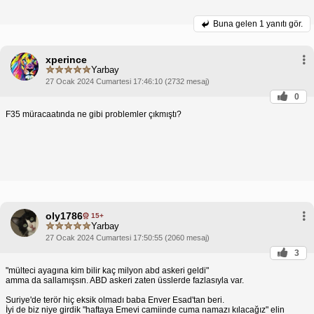
Buna gelen
1 yanıtı gör.
xperince
Yarbay
27 Ocak 2024 Cumartesi 17:46:10 (2732 mesaj)
0
F35 müracaatında ne gibi problemler çıkmıştı?
oly1786
15+
Yarbay
27 Ocak 2024 Cumartesi 17:50:55 (2060 mesaj)
3
"mülteci ayagına kim bilir kaç milyon abd askeri geldi"
amma da sallamışsın. ABD askeri zaten üsslerde fazlasıyla var.
Suriye'de terör hiç eksik olmadı baba Enver Esad'tan beri.
İyi de biz niye girdik "haftaya Emevi camiinde cuma namazı kılacağız" elin