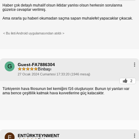
Haber çok detaylı muhalif olsun iktidar yanlısı olsun herkesin sorularına
güzelce cevaplar verilmiş.
Ama ısrarla şu haberi okumadan saçma sapan muhalefet yapacaklar çıkacak.
< Bu ileti Android uygulamasından atıldı >
Guest-FA7886304
G
Binbaşı
27 Ocak 2024 Cumartesi 17:33:20 (1946 mesaj)
2
Türkiyenin hava filosunun bel kemiğini f16 oluşturuyor. Bunun iyi yanları var
ama bence çeşitlilik katmak hava kuvvetlerine güç katacaktır.
ENTÜRKTEYNMENT
E