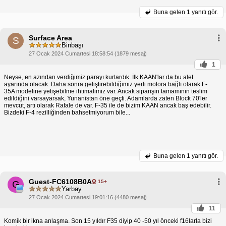
Buna gelen
1 yanıtı gör.
Surface Area
S
Binbaşı
27 Ocak 2024 Cumartesi 18:58:54 (1879 mesaj)
1
Neyse, en azından verdiğimiz parayı kurtardık. İlk KAAN'lar da bu alet
ayarında olacak. Daha sonra geliştirebildiğimiz yerli motora bağlı olarak F-
35A modeline yetişebilme ihtimalimiz var. Ancak siparişin tamamının teslim
edildiğini varsayarsak, Yunanistan öne geçti. Adamlarda zaten Block 70'ler
mevcut, artı olarak Rafale de var. F-35 ile de bizim KAAN ancak baş edebilir.
Bizdeki F-4 rezilliğinden bahsetmiyorum bile...
Buna gelen
1 yanıtı gör.
Guest-FC6108B0A
15+
G
Yarbay
27 Ocak 2024 Cumartesi 19:01:16 (4480 mesaj)
11
Komik bir ikna anlaşma. Son 15 yıldır F35 diyip 40 -50 yıl önceki f16larla bizi