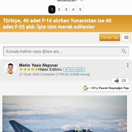
1
2
3
4
5
Türkiye, 40 adet F-16 alırken Yunanistan ise 40
adet F-35 aldı: İşte tüm merak edilenler
Cevap Yaz
Metin Yasir Akpınar
Haber Editörü
Konu Sahibi
27 Ocak 2024 Cumartesi 17:00:29 (13299 mesaj)
25
+
DH'yi
Favori Kaynağın Yap