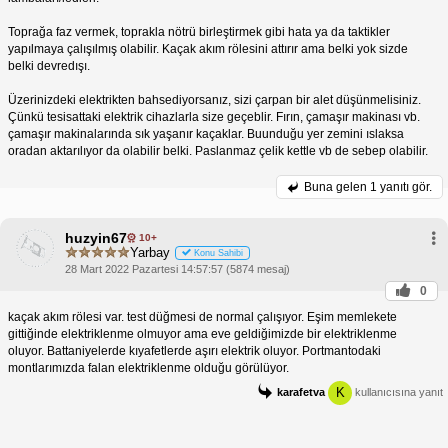
Toprağa faz vermek, toprakla nötrü birleştirmek gibi hata ya da taktikler
yapılmaya çalışılmış olabilir. Kaçak akım rölesini attırır ama belki yok sizde
belki devredışı.
Üzerinizdeki elektrikten bahsediyorsanız, sizi çarpan bir alet düşünmelisiniz.
Çünkü tesisattaki elektrik cihazlarla size geçeblir. Fırın, çamaşır makinası vb.
çamaşır makinalarında sık yaşanır kaçaklar. Buunduğu yer zemini ıslaksa
oradan aktarılıyor da olabilir belki. Paslanmaz çelik kettle vb de sebep olabilir.
Buna gelen
1 yanıtı gör.
huzyin67
10+
Yarbay
Konu Sahibi
28 Mart 2022 Pazartesi 14:57:57 (5874 mesaj)
0
kaçak akım rölesi var. test düğmesi de normal çalışıyor. Eşim memlekete
gittiğinde elektriklenme olmuyor ama eve geldiğimizde bir elektriklenme
oluyor. Battaniyelerde kıyafetlerde aşırı elektrik oluyor. Portmantodaki
montlarımızda falan elektriklenme olduğu görülüyor.
K
karafetva
kullanıcısına yanıt