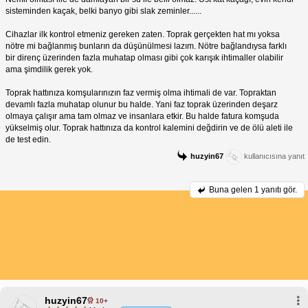
sisteminden kaçak, belki banyo gibi slak zeminler......
Cihazlar ilk kontrol etmeniz gereken zaten. Toprak gerçekten hat mı yoksa
nötre mi bağlanmış bunların da düşünülmesi lazım. Nötre bağlandıysa farklı
bir direnç üzerinden fazla muhatap olması gibi çok karışık ihtimaller olabilir
ama şimdilik gerek yok.
Toprak hattınıza komşularınızın faz vermiş olma ihtimali de var. Topraktan
devamlı fazla muhatap olunur bu halde. Yani faz toprak üzerinden deşarz
olmaya çalışır ama tam olmaz ve insanlara etkir. Bu halde fatura komşuda
yükselmiş olur. Toprak hattınıza da kontrol kalemini değdirin ve de ölü aleti ile
de test edin.
huzyin67
kullanıcısına yanıt
Buna gelen
1 yanıtı gör.
huzyin67
10+