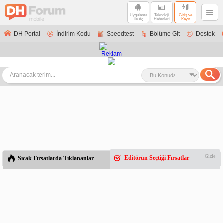
Uygulama
Teknoloji
Giriş ve
ile Aç
Haberleri
Kayıt
DH Portal
İndirim Kodu
Speedtest
Bölüme Git
Destek
Gizle
Editörün Seçtiği Fırsatlar
Sıcak Fırsatlarda Tıklananlar