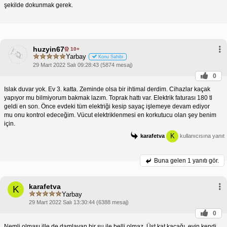
şekilde dokunmak gerek.
huzyin67
10+
Yarbay
Konu Sahibi
29 Mart 2022 Salı 09:28:43 (5874 mesaj)
0
Islak duvar yok. Ev 3. katta. Zeminde olsa bir ihtimal derdim. Cihazlar kaçak
yapıyor mu bilmiyorum bakmak lazım. Toprak hattı var. Elektrik faturası 180 tl
geldi en son. Önce evdeki tüm elektriği kesip sayaç işlemeye devam ediyor
mu onu kontrol edeceğim. Vücut elektriklenmesi en korkutucu olan şey benim
için.
K
karafetva
kullanıcısına yanıt
Buna gelen
1 yanıtı gör.
karafetva
K
Yarbay
29 Mart 2022 Salı 13:30:44 (6388 mesaj)
0
Nemli olması ille de damlayan bir su ile belli olmaz. Üst kat kaçağı, evin kendi