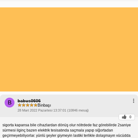
babus0606
B
Binbaşı
28 Mart 2022 Pazartesi 13:37:01 (10846 mesaj)
0
sigorta kapansa bile cihazlardan dönüş olur nötrdede faz görebilirde 2saniye
sürmesi ilginç bazen elektrik tesisatında saçmala yapıp siğortadan
geçirmeyebiliyorlar. yünlü şeyler giymeyin lastiki terlikle dolaşmayın vücüdda