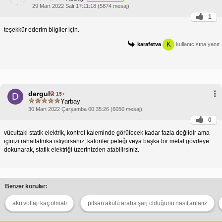
29 Mart 2022 Salı 17:11:18 (5874 mesaj)
1
teşekkür ederim bilgiler için.
K
karafetva
kullanıcısına yanıt
dergul
15+
D
Yarbay
30 Mart 2022 Çarşamba 00:35:26 (6050 mesaj)
0
vücuttaki statik elektrik, kontrol kaleminde görülecek kadar fazla değildir ama
içinizi rahatlatmka istiyorsanız, kalorifer peteği veya başka bir metal gövdeye
dokunarak, statik elektriği üzerinizden atabilirsiniz.
Benzer konular:
akü voltajı kaç olmalı
pilsan akülü araba şarj olduğunu nasıl anlarız