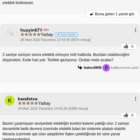
elektirk birikmesin.
Buna gelen
1 yanıtı gör.
huzyin67
10+
Yarbay
Konu Sahibi
28 Mart 2022 Pazartesi 13:44:49 (5874 mesaj)
0
2 saniye sürüyor sonra elektrik olmuyor nötr hattında. Bundan olabileceğini
düşündüm. Evde halı yok. Terlikle geziyoruz. Ondan mıdır acaba?
B
babus0606
kullanıcısına yanıt
karafetva
K
Yarbay
28 Mart 2022 Pazartesi 14:45:26 (6388 mesaj)
0
Bazen çarpmayan seviyedeki elektriğin kontrol kalemi yaktığı olur. 2 saniye
devamlılık belki devresi üzerinde elektrik tutan bir sistemle alakalı olabilir.
Mesela üzerinde ışık olan adaptörler fişten çekildiğinde bir süre yanar
lambaları/ledleri.