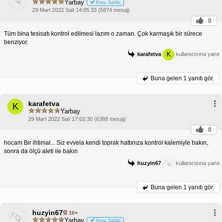
Yarbay
Konu Sahibi
29 Mart 2022 Salı 14:05:33 (5874 mesaj)
0
Tüm bina tesisatı kontrol edilmesi lazım o zaman. Çok karmaşık bir sürece
benziyor.
K
karafetva
kullanıcısına yanıt
Buna gelen
1 yanıtı gör.
karafetva
K
Yarbay
29 Mart 2022 Salı 17:02:30 (6388 mesaj)
0
hocam Bir ihtimal... Siz evvela kendi toprak hattınıza kontrol kalemiyle bakın,
sonra da ölçü aleti ile bakın
huzyin67
kullanıcısına yanıt
Buna gelen
1 yanıtı gör.
huzyin67
10+
Yarbay
Konu Sahibi