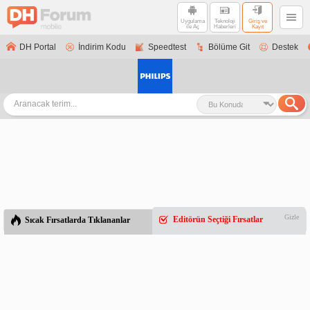
Uygulama
Teknoloji
Giriş ve
ile Aç
Haberleri
Kayıt
DH Portal
İndirim Kodu
Speedtest
Bölüme Git
Destek
Gizle
Editörün Seçtiği Fırsatlar
Sıcak Fırsatlarda Tıklananlar