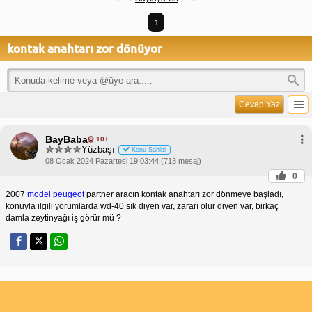
1
kontak anahtarı zor dönüyor
Cevap Yaz
BayBaba
10+
Yüzbaşı
Konu Sahibi
08 Ocak 2024 Pazartesi 19:03:44 (713 mesaj)
0
2007
model
peugeot
partner aracın kontak anahtarı zor dönmeye başladı,
konuyla ilgili yorumlarda wd-40 sık diyen var, zararı olur diyen var, birkaç
damla zeytinyağı iş görür mü ?