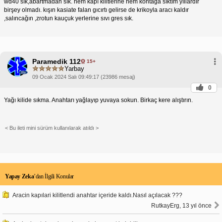
wd40 sık,abartmadan sık. hem kapı kilitlerine hem kontağa sıktım yıllardır
birşey olmadı. kışın kasiate falan gıcırtı gelirse de krikoyla aracı kaldır
,salıncağın ,zrotun kauçuk yerlerine sıvı gres sık.
Paramedik 112
15+
Yarbay
09 Ocak 2024 Salı 09:49:17 (23986 mesaj)
0
Yağı kilide sıkma. Anahtarı yağlayıp yuvaya sokun. Birkaç kere alıştırın.
< Bu ileti mini sürüm kullanılarak atıldı >
Yapay Zeka
’dan İlgili Konular
Aracin kapılari kilitlendi anahtar içeride kaldı.Nasıl açılacak ???
RutkayErg, 13 yıl önce