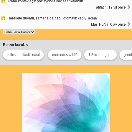
Araba kontak açık pozisyonda kaç saat kalabilir
alifatih, 12 yıl önce
Harekete duyarlı, zamana da bağlı otomatik kapıyı açma
MaiTHuNa, 6 ay önce
Benzer konular:
milestone lastik nasıl
mercedes w140
1.3 tce megane
goody