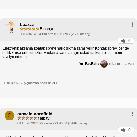
Laazzz
Binbaşı
08 Ocak 2024 Pazartesi 19:58:03 (2690 mesaj)
0
Elektronik aksama kontak spreyi hariç sıkma zarar verir. Kontak sprey içeride
pislik varsa onu temizler, yağlama yapmaz.İşin üstadına kontrol ettirmeni
tavsiye ederim.
BayBaba
kullanıcısına yanıt
< Bu ileti iOS uygulamasından atıldı >
crow in cornfield
C
Yarbay
08 Ocak 2024 Pazartesi 23:46:04 (5446 mesaj)
0