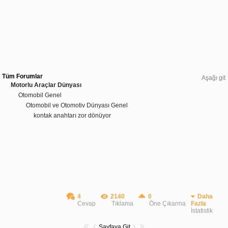
Tüm Forumlar
Aşağı git
Motorlu Araçlar Dünyası
Otomobil Genel
Otomobil ve Otomotiv Dünyası Genel
kontak anahtarı zor dönüyor
4
2140
0
Daha
Cevap
Tıklama
Öne Çıkarma
Fazla
İstatistik
Sayfaya Git