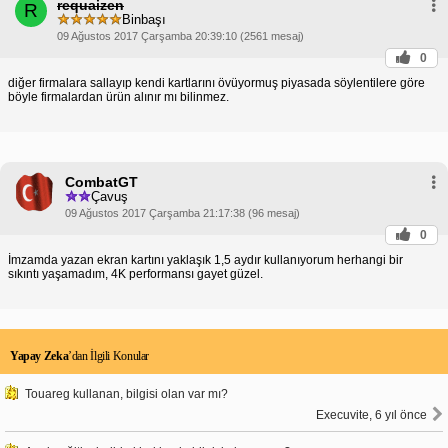
requaizen
R
Binbaşı
09 Ağustos 2017 Çarşamba 20:39:10 (2561 mesaj)
0
diğer firmalara sallayıp kendi kartlarını övüyormuş piyasada söylentilere göre
böyle firmalardan ürün alınır mı bilinmez.
CombatGT
Çavuş
09 Ağustos 2017 Çarşamba 21:17:38 (96 mesaj)
0
İmzamda yazan ekran kartını yaklaşık 1,5 aydır kullanıyorum herhangi bir
sıkıntı yaşamadım, 4K performansı gayet güzel.
Yapay Zeka
’dan İlgili Konular
Touareg kullanan, bilgisi olan var mı?
Execuvite, 6 yıl önce