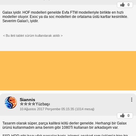
0
Galax iyidir. HOF modelleri genelde Evfa FTW modelleriyle birlikte en hızlı
modeller oluyor. Exoc ya da soc modelleri de ortalama üstü kartlar kesinlikle.
Severim Galax'ı, iyidir.
< Bu ileti tablet sürüm kullanılarak atıldı >
Siannis
Yüzbaşı
10 Ağustos 2017 Perşembe 05:15:35 (1014 mesaj)
0
Tasarım olarak süper, parça kalitesi kötü derler genelde. Herhangi bir Galax
ürünü kullanmadım ama benim gibi 1080Ti kullanan bir arkadaşım var.
SSD-HDD gibi bazı ufak parçalar hariç, işlemci-anakart-ram üçlümüz bire bir