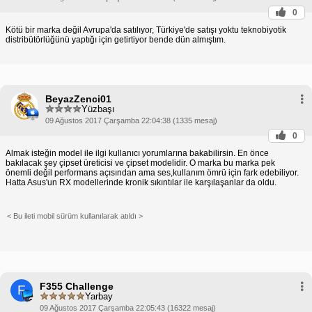
0
Kötü bir marka değil Avrupa'da satılıyor, Türkiye'de satışı yoktu teknobiyotik
distribütörlüğünü yaptığı için getirtiyor bende dün almıştım.
BeyazZenci01
Yüzbaşı
09 Ağustos 2017 Çarşamba 22:04:38 (1335 mesaj)
0
Almak isteğin model ile ilgi kullanıcı yorumlarına bakabilirsin. En önce
bakılacak şey çipset üreticisi ve çipset modelidir. O marka bu marka pek
önemli değil performans açısından ama ses,kullanım ömrü için fark edebiliyor.
Hatta Asus'un RX modellerinde kronik sıkıntılar ile karşılaşanlar da oldu.
< Bu ileti mobil sürüm kullanılarak atıldı >
F355 Challenge
F
Yarbay
09 Ağustos 2017 Çarşamba 22:05:43 (16322 mesaj)