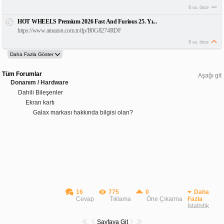
8 sa. önce
HOT WHEELS Premium 2026 Fast And Furious 25. Yı...
https://www.amazon.com.tr/dp/B0G8274RDF
8 sa. önce
Tüm Forumlar
Aşağı git
Donanım / Hardware
Dahili Bileşenler
Ekran kartı
Galax markası hakkında bilgisi olan?
16
775
0
Daha
Cevap
Tıklama
Öne Çıkarma
Fazla
İstatistik
Sayfaya Git