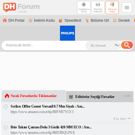
Uygulama
Teknoloji
Giriş ve
ile Aç
Haberleri
Kayıt
DH Portal
İndirim Kodu
Speedtest
Bölüme Git
Destek
Sıcak Fırsatlarda Tıklananlar
Gizle
Editörün Seçtiği Fırsatlar
Scrikss Office Comet Versatil 0.7 Mm Siyah : Am...
https://www.amazon.com.tr/dp/B0FN87YLY3
8 sa. önce
Brio Takım Çantası Dolu 3 Gözlü 420 MM ECO : Am...
https://www.amazon.com.tr/dp/B0DJBQGPSX