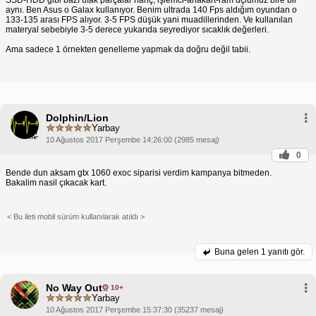
aynı. Ben Asus o Galax kullanıyor. Benim ultrada 140 Fps aldığım oyundan o
133-135 arası FPS alıyor. 3-5 FPS düşük yani muadillerinden. Ve kullanılan
materyal sebebiyle 3-5 derece yukarıda seyrediyor sıcaklık değerleri.
Ama sadece 1 örnekten genelleme yapmak da doğru değil tabii.
Dolphin/Lion
Yarbay
10 Ağustos 2017 Perşembe 14:26:00 (2985 mesaj)
0
Bende dun aksam gtx 1060 exoc siparisi verdim kampanya bitmeden.
Bakalim nasil çıkacak kart.
< Bu ileti mobil sürüm kullanılarak atıldı >
Buna gelen
1 yanıtı gör.
No Way Out
10+
Yarbay
10 Ağustos 2017 Perşembe 15:37:30 (35237 mesaj)