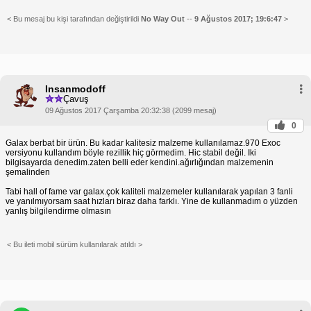
< Bu mesaj bu kişi tarafından değiştirildi
No Way Out
--
9 Ağustos 2017; 19:6:47
>
Insanmodoff
Çavuş
09 Ağustos 2017 Çarşamba 20:32:38 (2099 mesaj)
0
Galax berbat bir ürün. Bu kadar kalitesiz malzeme kullanılamaz.970 Exoc
versiyonu kullandım böyle rezillik hiç görmedim. Hic stabil değil. Iki
bilgisayarda denedim.zaten belli eder kendini.ağırlığından malzemenin
şemalinden
Tabi hall of fame var galax.çok kaliteli malzemeler kullanılarak yapılan 3 fanli
ve yanılmıyorsam saat hızları biraz daha farklı. Yine de kullanmadım o yüzden
yanlış bilgilendirme olmasın
< Bu ileti mobil sürüm kullanılarak atıldı >