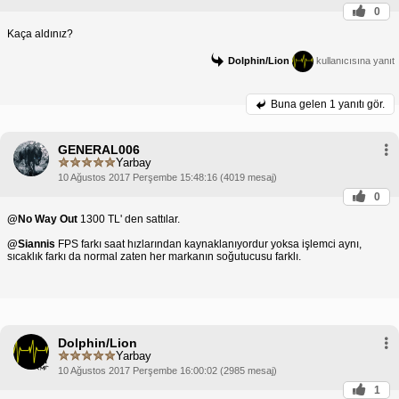
0
Kaça aldınız?
Dolphin/Lion
kullanıcısına yanıt
Buna gelen
1 yanıtı gör.
GENERAL006
Yarbay
10 Ağustos 2017 Perşembe 15:48:16 (4019 mesaj)
0
@No Way Out
1300 TL' den sattılar.
@Siannis
FPS farkı saat hızlarından kaynaklanıyordur yoksa işlemci aynı,
sıcaklık farkı da normal zaten her markanın soğutucusu farklı.
Dolphin/Lion
Yarbay
10 Ağustos 2017 Perşembe 16:00:02 (2985 mesaj)
1