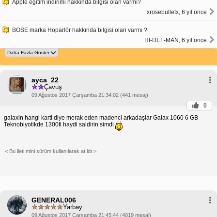
Apple eğitim indirimi hakkında bilgisi olan varmı?
xrosebulletx, 6 yıl önce
BOSE marka Hoparlör hakkında bilgisi olan varmı ?
HI-DEF-MAN, 6 yıl önce
ayca_22
Çavuş
09 Ağustos 2017 Çarşamba 21:34:02 (441 mesaj)
0
galaxin hangi karti diye merak eden madenci arkadaşlar Galax 1060 6 GB
Teknobiyotikde 1300tl haydi saldirin simdi
< Bu ileti mini sürüm kullanılarak atıldı >
GENERAL006
Yarbay
09 Ağustos 2017 Çarşamba 21:45:44 (4019 mesaj)