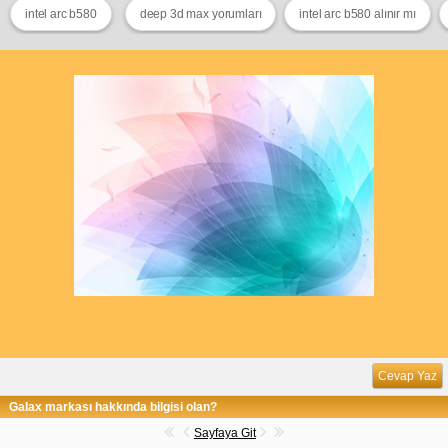
intel arc b580
deep 3d max yorumları
intel arc b580 alınır mı
Cevap Yaz
Galax markası hakkında bilgisi olan?
Sayfaya Git