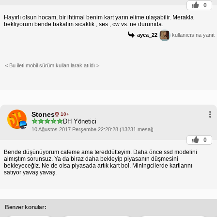
0
Hayırlı olsun hocam, bir ihtimal benim kart yarın elime ulaşabilir. Merakla
bekliyorum bende bakalım sıcaklık , ses , cw vs. ne durumda.
ayca_22
kullanıcısına yanıt
< Bu ileti mobil sürüm kullanılarak atıldı >
Stones
10+
DH Yönetici
10 Ağustos 2017 Perşembe 22:28:28 (13231 mesaj)
0
Bende düşünüyorum cafeme ama tereddütteyim. Daha önce ssd modelini
almıştım sorunsuz. Ya da biraz daha bekleyip piyasanın düşmesini
bekleyeceğiz. Ne de olsa piyasada artık kart bol. Miningcilerde kartlarını
satıyor yavaş yavaş.
Benzer konular: