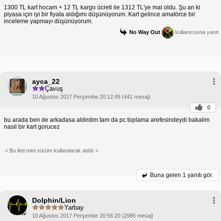
1300 TL kart hocam + 12 TL kargo ücreti ile 1312 TL'ye mal oldu. Şu an ki
piyasa için iyi bir fiyata aldığımı düşünüyorum. Kart gelince amatörce bir
inceleme yapmayı düşünüyorum.
No Way Out
kullanıcısına yanıt
ayca_22
Çavuş
10 Ağustos 2017 Perşembe 20:12:49 (441 mesaj)
0
bu arada ben de arkadasa aldirdim tam da pc toplama arefesindeydi bakalim
nasil bir kart gorucez
< Bu ileti mini sürüm kullanılarak atıldı >
Buna gelen
1 yanıtı gör.
Dolphin/Lion
Yarbay
10 Ağustos 2017 Perşembe 20:56:20 (2985 mesaj)