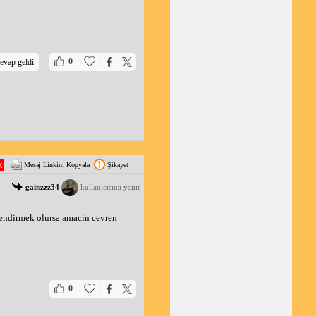
|
|
0
evap geldi
Mesaj Linkini Kopyala
Şikayet
gainzzz34
kullanıcısına yanıt
endirmek olursa amacin cevren 
|
|
0