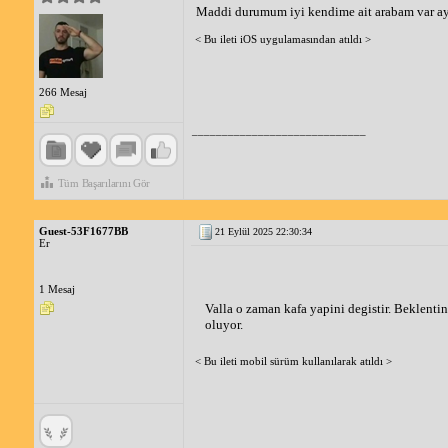
Maddi durumum iyi kendime ait arabam var ayd
< Bu ileti iOS uygulamasından atıldı >
266 Mesaj
_____________________________
Tüm Başarılarını Gör
Guest-53F1677BB
21 Eylül 2025 22:30:34
Er
1 Mesaj
Valla o zaman kafa yapini degistir. Beklenti
oluyor. 
< Bu ileti mobil sürüm kullanılarak atıldı >