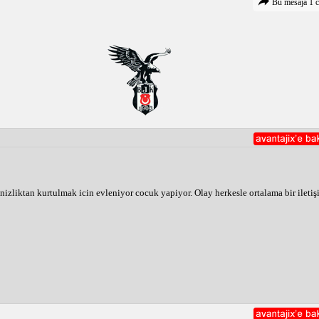
Bu mesaja 1 c
lnizliktan kurtulmak icin evleniyor cocuk yapiyor. Olay herkesle ortalama bir ileti