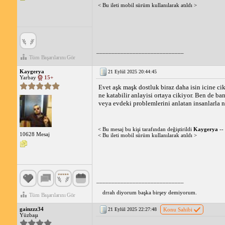
< Bu ileti mobil sürüm kullanılarak atıldı >
_____________________________
Tüm Başarılarını Gör
Kaygerya
21 Eylül 2025 20:44:45
Yarbay
15+
Evet aşk maşk dostluk biraz daha isin icine cik
ne katabilir anlayisi ortaya cikiyor. Ben de b
veya evdeki problemlerini anlatan insanlarla 
< Bu mesaj bu kişi tarafından değiştirildi
Kaygerya
--
10628 Mesaj
< Bu ileti mobil sürüm kullanılarak atıldı >
_____________________________
drrah diyorum başka birşey demiyorum.
Tüm Başarılarını Gör
gainzzz34
21 Eylül 2025 22:27:48
Konu Sahibi
Yüzbaşı