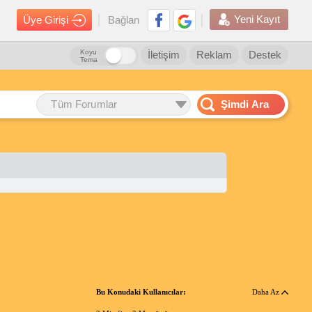
Yeni Kayıt
Üye Girişi
Bağlan
Koyu
İletişim
Reklam
Destek
Tema
Tüm Forumlar
Şimdi Ara
Bu Konudaki Kullanıcılar:
Daha Az