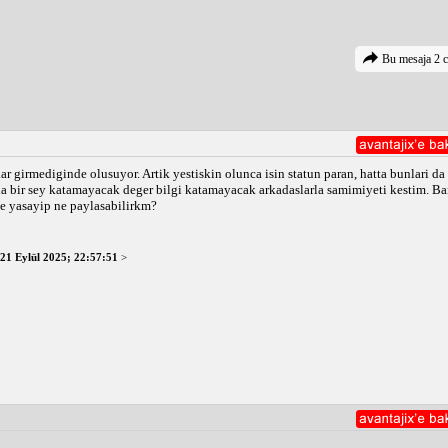
Bu mesaja 2 c
ar girmediginde olusuyor. Artik yestiskin olunca isin statun paran, hatta bunlari da
ana bir sey katamayacak deger bilgi katamayacak arkadaslarla samimiyeti kestim. Ba
ne yasayip ne paylasabilirkm?
21 Eylül 2025; 22:57:51
>