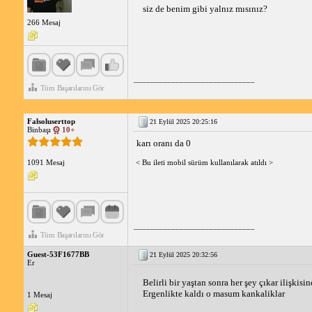
siz de benim gibi yalnız mısınız?
266 Mesaj
_____________________________
Tüm Başarılarını Gör
Falsoluserttop
21 Eylül 2025 20:25:16
Binbaşı
10+
karı oranı da 0
< Bu ileti mobil sürüm kullanılarak atıldı >
1091 Mesaj
_____________________________
Tüm Başarılarını Gör
Guest-53F1677BB
21 Eylül 2025 20:32:56
Er
Belirli bir yaştan sonra her şey çıkar ilişkis
Ergenlikte kaldı o masum kankaliklar
1 Mesaj