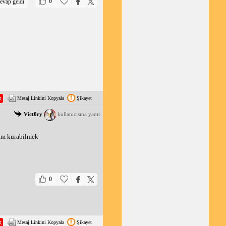
|
|
0
evap geldi
Mesaj Linkini Kopyala
Şikayet
Vict0ry
kullanıcısına yanıt
şim kurabilmek
|
|
0
Mesaj Linkini Kopyala
Şikayet