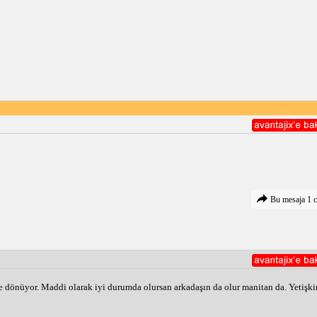
Bu mesaja 1 c
ine dönüyor. Maddi olarak iyi durumda olursan arkadaşın da olur manitan da. Yetişkin 