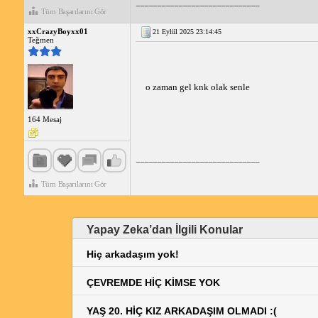
_____________________________
Tüm Başarılarını Gör
xxCrazyBoyxx01
21 Eylül 2025 23:14:45
Teğmen
o zaman gel knk olak senle 
164 Mesaj
_____________________________
Tüm Başarılarını Gör
Yapay Zeka’dan İlgili Konular
Hiç arkadaşım yok!
ÇEVREMDE HİÇ KİMSE YOK
YAŞ 20. HİÇ KIZ ARKADAŞIM OLMADI :(