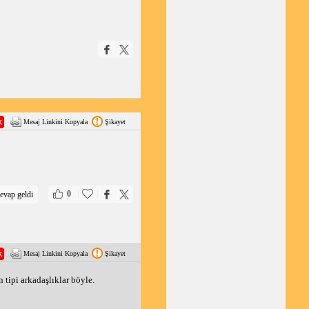
Mesaj Linkini Kopyala
Şikayet
|
|
0
evap geldi
Mesaj Linkini Kopyala
Şikayet
tipi arkadaşlıklar böyle. 