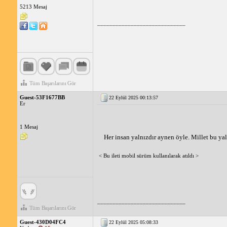
5213 Mesaj
_____________________________
Tüm Başarılarını Gör
Guest-53F1677BB
22 Eylül 2025 00:13:57
Er
1 Mesaj
Her insan yalnızdır aynen öyle. Millet bu ya
< Bu ileti mobil sürüm kullanılarak atıldı >
_____________________________
Tüm Başarılarını Gör
Guest-430D04FC4
22 Eylül 2025 05:08:33