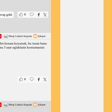
|
|
0
evap geldi
Mesaj Linkini Kopyala
Şikayet
 bir kenara koyarsak, bu insan bana
na 3 saat oglaklarin kosturmasini
|
|
0
Mesaj Linkini Kopyala
Şikayet