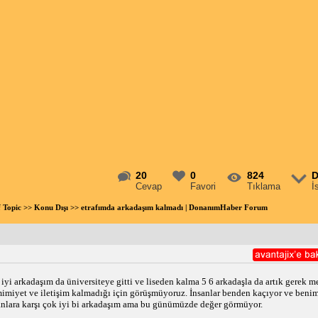
20
0
824
D
Cevap
Favori
Tıklama
İ
f Topic
>>
Konu Dışı
>> etrafımda arkadaşım kalmadı | DonanımHaber Forum
yi arkadaşım da üniversiteye gitti ve liseden kalma 5 6 arkadaşla da artık gerek m
amimiyet ve iletişim kalmadığı için görüşmüyoruz. İnsanlar benden kaçıyor ve benim
nlara karşı çok iyi bi arkadaşım ama bu günümüzde değer görmüyor.