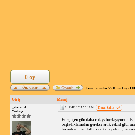
0 oy
Öne Çıkar
Cevapla
Tüm Forumlar
>>
Konu Dışı / Of
Giriş
Mesaj
gainzzz34
21 Eylül 2025 20:10:01
Konu Sahibi
Yüzbaşı
Her geçen gün daha çok yalnızlaşıyorum. En i
başladıklarından gerekse artık eskisi gibi s
hissediyorum. Halbuki arkadaş olduğum insa