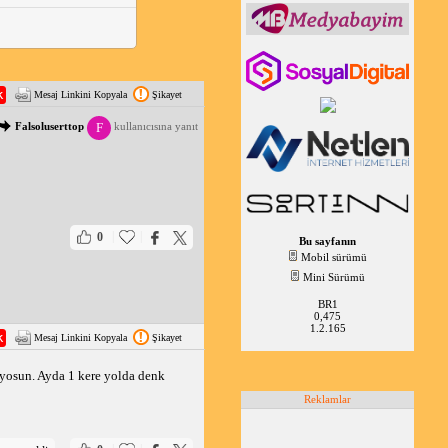
Mesaj Linkini Kopyala
Şikayet
F
Falsoluserttop
kullanıcısına yanıt
|
|
0
Bu sayfanın
Mobil sürümü
Mini Sürümü
BR1
0,475
1.2.165
Mesaj Linkini Kopyala
Şikayet
tıyosun. Ayda 1 kere yolda denk 
Reklamlar