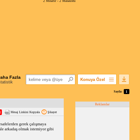
2 Misafir -
2 Masaüstü
aha Fazla
Konuya Özel
statistik
Favorilerime Ekle
Sayfa:
1
Konuyu Açandan
Reklamlar
Popüler Mesajlar
Mesaj Linkini Kopyala
Şikayet
Linkli Mesajlar
Yazdır
esafelerden gerek çalışmaya 
le arkadaş olmak istemiyor gibi 
E-Posta Aboneliği
Konuyu Gizle