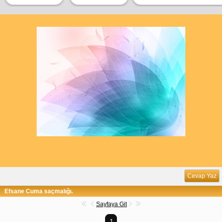
Cevap Yaz
Efsane Cuma saçmalığı.
Sayfaya Git
1