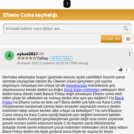
1
Efsane Cuma saçmalığı.
Cevap Yaz
aykut291
10+
A
Yarbay
Konu Sahibi
06 Kasım 2021 Cumartesi 18:35:19 (7990 mesaj)
1
Merhaba arkadaşlar bugün işyerinde konusu açıldı cahillikten beynim yandı
sizinlide paylaşmak istedim.Bu Ülkenin insanı gerçekten çok saçma
düşünüyor. Arkadaşın biri ortaya laf attı
Hepsiburada
indirimlerine göz
atıyomusunuz bende dedim aa doğru
black friday indirimleri
yaklaşıyor dimi
dedim bana döndü baktı Balack Friday değil arkadaşım Efsane cuma dedi
lütfen şöyle bir affalladım ee nolmuş dedim ikisi aynı şey değilmi? Ha
Black
Friday
ha Efsane cuma ne farkı var? Bana dediki çok farkı var Kara Cuma
müslümanları karalamak içinmiş falan birşeyler saçmaladı sonra e dedim
indirimleri takip ediyon kendin attın ortaya ne farkediyor? Ha ismi Efasane
Cuma olmuş ha Kara Cuma içeriği faaliyeti aynı değilmi isminemi takıldın
bukadar dedim.Faaliyeti gerçekleştirmek günah değil ama ismini söylemek
günah resmen yemin ediyorum böyle 2 dk beynim yandı.Müslümanlar
bukadar komik yemin ediyorum çocuk indirimleri herkesden önce takip ediyor
Black Friday dedim die tepki gösterdi bana böyle bir saçma bir beyin