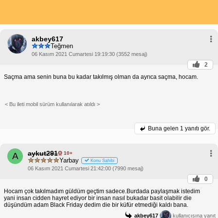
akbey617
Teğmen
06 Kasım 2021 Cumartesi 19:19:30 (3552 mesaj)
2
Saçma ama senin buna bu kadar takılmış olman da ayrıca saçma, hocam.
< Bu ileti mobil sürüm kullanılarak atıldı >
Buna gelen
1 yanıtı gör.
aykut291
10+
A
Yarbay
Konu Sahibi
06 Kasım 2021 Cumartesi 21:42:00 (7990 mesaj)
0
Hocam çok takılmadım güldüm geçtim sadece.Burdada paylaşmak istedim
yani insan cidden hayret ediyor bir insan nasıl bukadar basit olabilir die
düşündüm adam Black Friday dedim die bir küfür etmediği kaldı bana.
akbey617
kullanıcısına yanıt