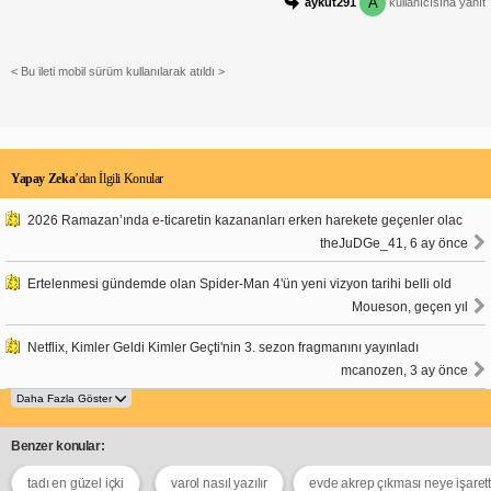
A
aykut291
kullanıcısına yanıt
< Bu ileti mobil sürüm kullanılarak atıldı >
Yapay Zeka
’dan İlgili Konular
2026 Ramazan’ında e-ticaretin kazananları erken harekete geçenler olac
theJuDGe_41, 6 ay önce
Ertelenmesi gündemde olan Spider-Man 4'ün yeni vizyon tarihi belli old
Moueson, geçen yıl
Netflix, Kimler Geldi Kimler Geçti'nin 3. sezon fragmanını yayınladı
mcanozen, 3 ay önce
Benzer konular:
tadı en güzel içki
varol nasıl yazılır
evde akrep çıkması neye işarett