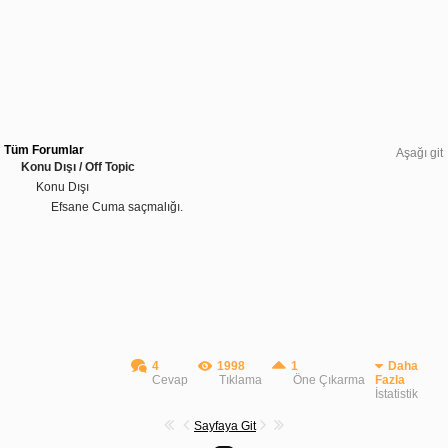
Tüm Forumlar
Aşağı git
Konu Dışı / Off Topic
Konu Dışı
Efsane Cuma saçmalığı.
4
1998
1
Daha
Cevap
Tıklama
Öne Çıkarma
Fazla
İstatistik
Sayfaya Git