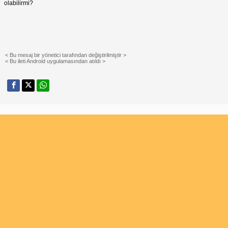
olabilirmi?
< Bu mesaj bir yönetici tarafından değiştirilmiştir >
< Bu ileti Android uygulamasından atıldı >