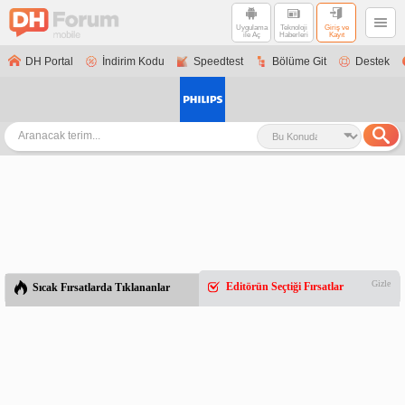
Uygulama
Teknoloji
Giriş ve
ile Aç
Haberleri
Kayıt
DH Portal
İndirim Kodu
Speedtest
Bölüme Git
Destek
Gizle
Editörün Seçtiği Fırsatlar
Sıcak Fırsatlarda Tıklananlar