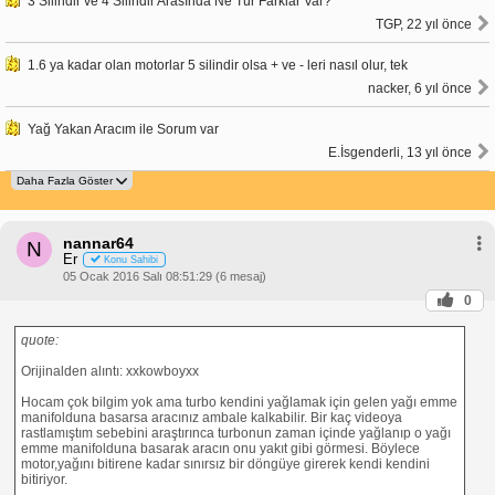
3 Silindir ve 4 Silindir Arasında Ne Tür Farklar Var?
TGP, 22 yıl önce
1.6 ya kadar olan motorlar 5 silindir olsa + ve - leri nasıl olur, tek
nacker, 6 yıl önce
Yağ Yakan Aracım ile Sorum var
E.İsgenderli, 13 yıl önce
nannar64
N
Er
Konu Sahibi
05 Ocak 2016 Salı 08:51:29 (6 mesaj)
0
quote:
Orijinalden alıntı: xxkowboyxx
Hocam çok bilgim yok ama turbo kendini yağlamak için gelen yağı emme
manifolduna basarsa aracınız ambale kalkabilir. Bir kaç videoya
rastlamıştım sebebini araştırınca turbonun zaman içinde yağlanıp o yağı
emme manifolduna basarak aracın onu yakıt gibi görmesi. Böylece
motor,yağını bitirene kadar sınırsız bir döngüye girerek kendi kendini
bitiriyor.