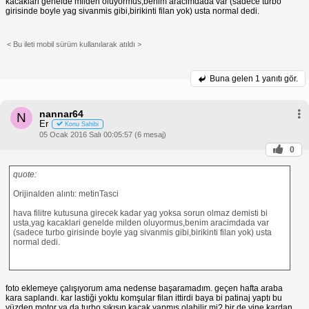
kacaklari genelde milden oluyormus,benim aracimdada var (sadece turbo
girisinde boyle yag sivanmis gibi,birikinti filan yok) usta normal dedi.
< Bu ileti mobil sürüm kullanılarak atıldı >
Buna gelen
1 yanıtı gör.
nannar64
N
Er
Konu Sahibi
05 Ocak 2016 Salı 00:05:57 (6 mesaj)
0
quote:
Orijinalden alıntı: metinTasci
hava filitre kutusuna girecek kadar yag yoksa sorun olmaz demisti bi
usta,yag kacaklari genelde milden oluyormus,benim aracimdada var
(sadece turbo girisinde boyle yag sivanmis gibi,birikinti filan yok) usta
normal dedi.
foto eklemeye çalışıyorum ama nedense başaramadım. geçen hafta araba
kara saplandı. kar lastiği yoktu komşular filan ittirdi baya bi patinaj yaptı bu
yüzden motor ya da turbo sıkışıp kaçak yapmış olabilir mi? bir de yine kardan