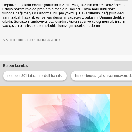
Hepinize teşekkür ederim yorumlarınız için. Araç 103 bin km de. Biraz önce bi
ustaya baktırdım o da problem olmadığını söyledi. Hava borusunu söktü
turboda dağılma ya da anormal bir şey yokmuş. Hava filtresini değiştirin dedi.
Yarın sabah hava filtresi ve yağ değişimi yapacağız bakalım. Umarım dedikleri
gibidir. Servisten randevuyu iptal ettirdim. Aracın sesi ve çekişi normal. Etrafını
yağ çözen bi fısfısla da temizledik. İlginiz için teşekkür ederim.
< Bu ileti mobil sürüm kullanılarak atıldı >
Benzer konular:
peugeot 301 tutulan modeli hangisi
hız göstergesi çalışmıyor muayened