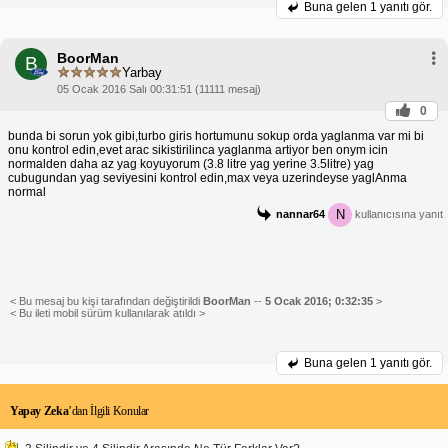
Buna gelen
1 yanıtı gör.
BoorMan
B
Yarbay
05 Ocak 2016 Salı 00:31:51 (11111 mesaj)
0
bunda bi sorun yok gibi,turbo giris hortumunu sokup orda yaglanma var mi bi
onu kontrol edin,evet arac sikistirilinca yaglanma artiyor ben onym icin
normalden daha az yag koyuyorum (3.8 litre yag yerine 3.5litre) yag
cubugundan yag seviyesini kontrol edin,max veya uzerindeyse yaglAnma
normal
N
nannar64
kullanıcısına yanıt
< Bu mesaj bu kişi tarafından değiştirildi
BoorMan
--
5 Ocak 2016; 0:32:35
>
< Bu ileti mobil sürüm kullanılarak atıldı >
Buna gelen
1 yanıtı gör.
Yapay Zeka
’dan İlgili Konular