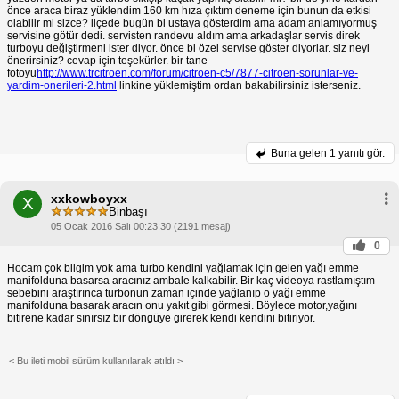
önce araca biraz yüklendim 160 km hıza çıktım deneme için bunun da etkisi
olabilir mi sizce? ilçede bugün bi ustaya gösterdim ama adam anlamıyormuş
servisine götür dedi. servisten randevu aldım ama arkadaşlar servis direk
turboyu değiştirmeni ister diyor. önce bi özel servise göster diyorlar. siz neyi
önerirsiniz? cevap için teşekürler. bir tane
fotoyu
http://www.trcitroen.com/forum/citroen-c5/7877-citroen-sorunlar-ve-
yardim-onerileri-2.html
linkine yüklemiştim ordan bakabilirsiniz isterseniz.
Buna gelen
1 yanıtı gör.
xxkowboyxx
X
Binbaşı
05 Ocak 2016 Salı 00:23:30 (2191 mesaj)
0
Hocam çok bilgim yok ama turbo kendini yağlamak için gelen yağı emme
manifolduna basarsa aracınız ambale kalkabilir. Bir kaç videoya rastlamıştım
sebebini araştırınca turbonun zaman içinde yağlanıp o yağı emme
manifolduna basarak aracın onu yakıt gibi görmesi. Böylece motor,yağını
bitirene kadar sınırsız bir döngüye girerek kendi kendini bitiriyor.
< Bu ileti mobil sürüm kullanılarak atıldı >