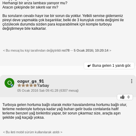
Herhangi bir arıza lambası yanıyor mu?
Aracın çekişinde bir sıkıntı var mı?
Bu soruların cevabı hayır ise bir sorun da yoktur. Yetkili servise giderseniz
pireyi deve yapmakta çok başarılılar, belki de 3 kuruşluk conta değişimi ile
çözülecek durumda sizden para koparabilmek için komple turboyu
değiştirmeye bile kalkarlar.
< Bu mesaj bu kişi tarafından değiştirildi
rst78
--
5 Ocak 2016; 10:20:14
>
Buna gelen
1 yanıtı gör.
ozgur_gs_91
O
Yarbay
05 Ocak 2016 Salı 09:41:28 (6307 mesaj)
0
Turboya gelen hortuma bağlı olarak motor havalandırma hortumu bağlı olur,
terleme nedeniyle turboya kadar yağ buharı gelir buda contalarda hafif
terleme benzeri yağ birikintisi yapar, bir sorun çıkarmaz size, araçta aşırı
şekilde yağ kaçağı yoksa.
< Bu ileti mobil sürüm kullanılarak atıldı >