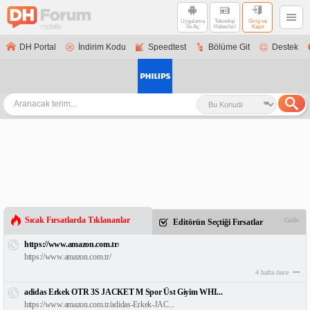
Uygulama
Teknoloji
Giriş ve
ile Aç
Haberleri
Kayıt
DH Portal
İndirim Kodu
Speedtest
Bölüme Git
Destek
Sıcak Fırsatlarda Tıklananlar
Gizle
Editörün Seçtiği Fırsatlar
https://www.amazon.com.tr/
https://www.amazon.com.tr/
4 hafta önce
adidas Erkek OTR 3S JACKET M Spor Üst Giyim WHI...
https://www.amazon.com.tr/adidas-Erkek-JAC...