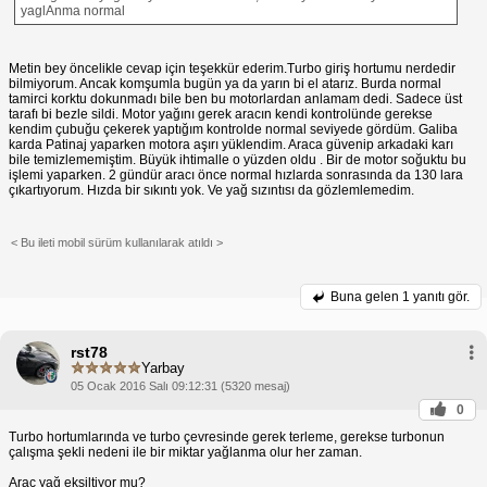
yaglAnma normal
Metin bey öncelikle cevap için teşekkür ederim.Turbo giriş hortumu nerdedir
bilmiyorum. Ancak komşumla bugün ya da yarın bi el atarız. Burda normal
tamirci korktu dokunmadı bile ben bu motorlardan anlamam dedi. Sadece üst
tarafı bi bezle sildi. Motor yağını gerek aracın kendi kontrolünde gerekse
kendim çubuğu çekerek yaptığım kontrolde normal seviyede gördüm. Galiba
karda Patinaj yaparken motora aşırı yüklendim. Araca güvenip arkadaki karı
bile temizlememiştim. Büyük ihtimalle o yüzden oldu . Bir de motor soğuktu bu
işlemi yaparken. 2 gündür aracı önce normal hızlarda sonrasında da 130 lara
çıkartıyorum. Hızda bir sıkıntı yok. Ve yağ sızıntısı da gözlemlemedim.
< Bu ileti mobil sürüm kullanılarak atıldı >
Buna gelen
1 yanıtı gör.
rst78
Yarbay
05 Ocak 2016 Salı 09:12:31 (5320 mesaj)
0
Turbo hortumlarında ve turbo çevresinde gerek terleme, gerekse turbonun
çalışma şekli nedeni ile bir miktar yağlanma olur her zaman.
Araç yağ eksiltiyor mu?