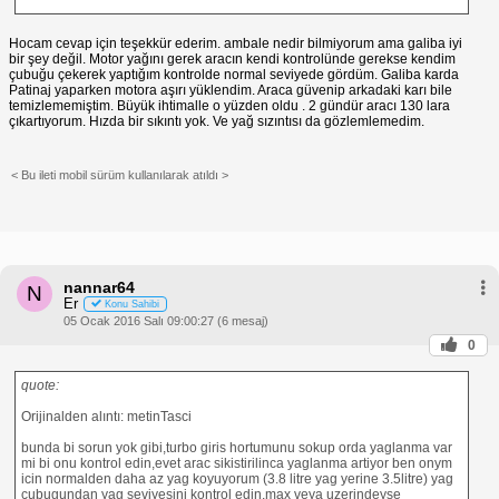
Hocam cevap için teşekkür ederim. ambale nedir bilmiyorum ama galiba iyi
bir şey değil. Motor yağını gerek aracın kendi kontrolünde gerekse kendim
çubuğu çekerek yaptığım kontrolde normal seviyede gördüm. Galiba karda
Patinaj yaparken motora aşırı yüklendim. Araca güvenip arkadaki karı bile
temizlememiştim. Büyük ihtimalle o yüzden oldu . 2 gündür aracı 130 lara
çıkartıyorum. Hızda bir sıkıntı yok. Ve yağ sızıntısı da gözlemlemedim.
< Bu ileti mobil sürüm kullanılarak atıldı >
nannar64
N
Er
Konu Sahibi
05 Ocak 2016 Salı 09:00:27 (6 mesaj)
0
quote:
Orijinalden alıntı: metinTasci
bunda bi sorun yok gibi,turbo giris hortumunu sokup orda yaglanma var
mi bi onu kontrol edin,evet arac sikistirilinca yaglanma artiyor ben onym
icin normalden daha az yag koyuyorum (3.8 litre yag yerine 3.5litre) yag
cubugundan yag seviyesini kontrol edin,max veya uzerindeyse