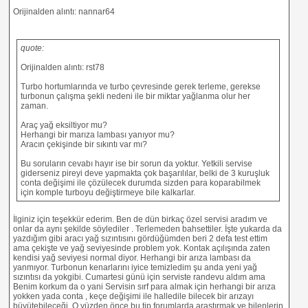
Orijinalden alıntı: nannar64
quote:
Orijinalden alıntı: rst78
Turbo hortumlarında ve turbo çevresinde gerek terleme, gerekse
turbonun çalışma şekli nedeni ile bir miktar yağlanma olur her
zaman.
Araç yağ eksiltiyor mu?
Herhangi bir marıza lambası yanıyor mu?
Aracın çekişinde bir sıkıntı var mı?
Bu soruların cevabı hayır ise bir sorun da yoktur. Yetkili servise
giderseniz pireyi deve yapmakta çok başarılılar, belki de 3 kuruşluk
conta değişimi ile çözülecek durumda sizden para koparabilmek
için komple turboyu değiştirmeye bile kalkarlar.
İlginiz için teşekkür ederim. Ben de dün birkaç özel servisi aradım ve
onlar da aynı şekilde söylediler . Terlemeden bahsettiler. İşte yukarda da
yazdığım gibi aracı yağ sızıntısını gördüğümden beri 2 defa test ettim
ama çekişte ve yağ seviyesinde problem yok. Kontak açılışında zaten
kendisi yağ seviyesi normal diyor. Herhangi bir arıza lambası da
yanmıyor. Turbonun kenarlarını iyice temizledim şu anda yeni yağ
sızıntısı da yokgibi. Cumartesi günü için serviste randevu aldım ama
Benim korkum da o yani Servisin sırf para almak için herhangi bir arıza
yokken yada conta , keçe değişimi ile halledile bilecek bir arızayı
büyütebileceği. O yüzden önce bu tip forumlarda araştırmak ve bilenlerin