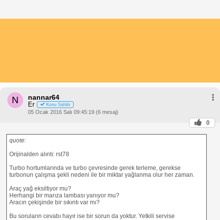
nannar64
N
Er
Konu Sahibi
05 Ocak 2016 Salı 09:45:19 (6 mesaj)
0
quote:
Orijinalden alıntı: rst78
Turbo hortumlarında ve turbo çevresinde gerek terleme, gerekse
turbonun çalışma şekli nedeni ile bir miktar yağlanma olur her zaman.
Araç yağ eksiltiyor mu?
Herhangi bir marıza lambası yanıyor mu?
Aracın çekişinde bir sıkıntı var mı?
Bu soruların cevabı hayır ise bir sorun da yoktur. Yetkili servise