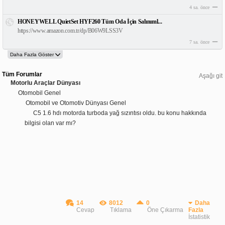
4 sa. önce
HONEYWELL QuietSet HYF260 Tüm Oda İçin Salınıml...
https://www.amazon.com.tr/dp/B06W9LSS3V
7 sa. önce
Tüm Forumlar
Aşağı git
Motorlu Araçlar Dünyası
Otomobil Genel
Otomobil ve Otomotiv Dünyası Genel
C5 1.6 hdı motorda turboda yağ sızıntısı oldu. bu konu hakkında
bilgisi olan var mı?
14
8012
0
Daha
Cevap
Tıklama
Öne Çıkarma
Fazla
İstatistik