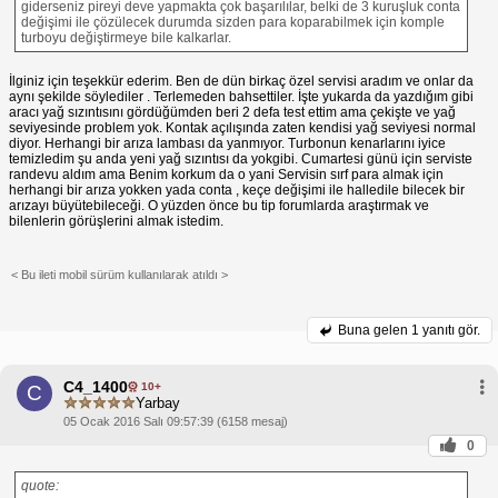
giderseniz pireyi deve yapmakta çok başarılılar, belki de 3 kuruşluk conta
değişimi ile çözülecek durumda sizden para koparabilmek için komple
turboyu değiştirmeye bile kalkarlar.
İlginiz için teşekkür ederim. Ben de dün birkaç özel servisi aradım ve onlar da
aynı şekilde söylediler . Terlemeden bahsettiler. İşte yukarda da yazdığım gibi
aracı yağ sızıntısını gördüğümden beri 2 defa test ettim ama çekişte ve yağ
seviyesinde problem yok. Kontak açılışında zaten kendisi yağ seviyesi normal
diyor. Herhangi bir arıza lambası da yanmıyor. Turbonun kenarlarını iyice
temizledim şu anda yeni yağ sızıntısı da yokgibi. Cumartesi günü için serviste
randevu aldım ama Benim korkum da o yani Servisin sırf para almak için
herhangi bir arıza yokken yada conta , keçe değişimi ile halledile bilecek bir
arızayı büyütebileceği. O yüzden önce bu tip forumlarda araştırmak ve
bilenlerin görüşlerini almak istedim.
< Bu ileti mobil sürüm kullanılarak atıldı >
Buna gelen
1 yanıtı gör.
C4_1400
10+
C
Yarbay
05 Ocak 2016 Salı 09:57:39 (6158 mesaj)
0
quote: