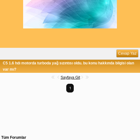
Cevap Yaz
C5 1.6 hdı motorda turboda yağ sızıntısı oldu. bu konu hakkında bilgisi olan
var mı?
Sayfaya Git
1
Tüm Forumlar