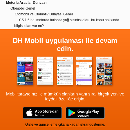
Motorlu Araçlar Dünyası
Otomobil Genel
Otomobil ve Otomotiv Dünyası Genel
C5 1.6 hdı motorda turboda yağ sızıntısı oldu. bu konu hakkında
bilgisi olan var mı?
DH Mobil uygulaması ile devam
edin.
Mobil tarayıcınız ile mümkün olanların yanı sıra, birçok yeni ve
faydalı özelliğe erişin.
Gizle ve güncelleme çıkana kadar tekrar gösterme.