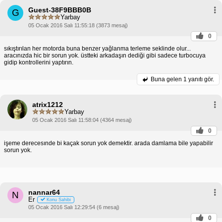
Guest-38F9BBB0B
G
Yarbay
05 Ocak 2016 Salı 11:55:18 (3873 mesaj)
0
sıkıştırılan her motorda buna benzer yağlanma terleme seklinde olur...
aracınızda hic bir sorun yok. üstteki arkadaşın dediği gibi sadece turbocuya
gidip kontrollerini yaptırın.
Buna gelen
1 yanıtı gör.
atrix1212
Yarbay
05 Ocak 2016 Salı 11:58:04 (4364 mesaj)
0
işeme derecesınde bi kaçak sorun yok demektir. arada damlama bile yapabilir
sorun yok.
nannar64
N
Er
Konu Sahibi
05 Ocak 2016 Salı 12:29:54 (6 mesaj)
0