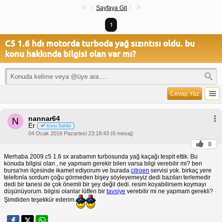
Sayfaya Git
1
C5 1.6 hdı motorda turboda yağ sızıntısı oldu. bu
konu hakkında bilgisi olan var mı?
Cevap Yaz
nannar64
N
Er
Konu Sahibi
04 Ocak 2016 Pazartesi 23:18:43 (6 mesaj)
0
Merhaba 2009 c5 1.6 sx arabamın turbosunda yağ kaçağı tespit ettik. Bu
konuda bilgisi olan , ne yapmam gerekir bilen varsa bilgi verebilir mi? ben
bursa'nın ilçesinde ikamet ediyorum ve burada
citroen
servisi yok. birkaç yere
telefonla sordum çoğu görmeden bişey söyleyemeyiz dedi bazıları terlemedir
dedi bir tanesi de çok önemli bir şey değil dedi. resim koyabilirsem koymayı
düşünüyorum. bilgisi olanlar lütfen bir
tavsiye
verebilir mi ne yapmam gerekli?
Şimdiden teşekkür ederim.