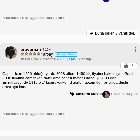
< Bu ileti Android uygulamasından atıldı >
Buna gelen
2 yanıtı gör.
bravaman
15+
Yarbay
Konu Sahibi
18 Eylül 2023 Pazartesi 23:25:53 (4578 mesaj)
2
Captur icon 1290 olduğu yerde 2008 allure 1450 hiç fiyatını haketmiyor. Gerçi
2008 fiyatına cam tavan dahil ama captur motoru daha iyi 2008 den.
En nihayetinde 1315 e t7 luxury varken diğerleri gözümden bir anda düştü
orası ayrı konu...
Sinirli ve Süratli
kullanıcısına yanıt
< Bu ileti Android uygulamasından atıldı >