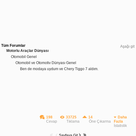
Tüm Forumlar
Aşağı git
Motorlu Araçlar Dünyası
Otomobil Genel
Otomobil ve Otomotiv Dünyası Genel
Ben de modaya uydum ve Chery Tiggo 7 aldım.
198
33725
14
Daha
Cevap
Tıklama
Öne Çıkarma
Fazla
İstatistik
Sayfaya Git