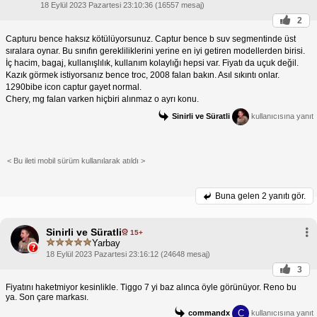
18 Eylül 2023 Pazartesi 23:10:36 (16557 mesaj)
2
Capturu bence haksız kötülüyorsunuz. Captur bence b suv segmentinde üst
sıralara oynar. Bu sınıfın gerekliliklerini yerine en iyi getiren modellerden birisi.
İç hacim, bagaj, kullanışlılık, kullanım kolaylığı hepsi var. Fiyatı da uçuk değil.
Kazık görmek istiyorsanız bence troc, 2008 falan bakın. Asıl sıkıntı onlar.
1290bibe icon captur gayet normal.
Chery, mg falan varken hiçbiri alınmaz o ayrı konu.
Sinirli ve Süratli
kullanıcısına yanıt
< Bu ileti mobil sürüm kullanılarak atıldı >
Buna gelen
2 yanıtı gör.
Sinirli ve Süratli
15+
Yarbay
18 Eylül 2023 Pazartesi 23:16:12 (24648 mesaj)
3
Fiyatını haketmiyor kesinlikle. Tiggo 7 yi baz alınca öyle görünüyor. Reno bu
ya. Son çare markası.
C
commandx
kullanıcısına yanıt