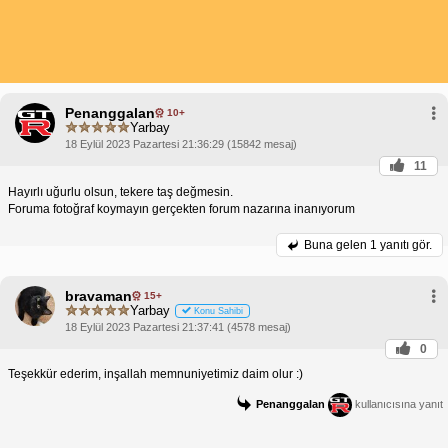
Penanggalan
10+
Yarbay
18 Eylül 2023 Pazartesi 21:36:29 (15842 mesaj)
11
Hayırlı uğurlu olsun, tekere taş değmesin.
Foruma fotoğraf koymayın gerçekten forum nazarına inanıyorum
Buna gelen
1 yanıtı gör.
bravaman
15+
Yarbay
Konu Sahibi
18 Eylül 2023 Pazartesi 21:37:41 (4578 mesaj)
0
Teşekkür ederim, inşallah memnuniyetimiz daim olur :)
Penanggalan
kullanıcısına yanıt