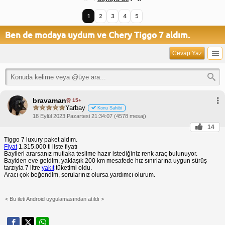
1
2
3
4
5
Ben de modaya uydum ve Chery Tiggo 7 aldım.
Cevap Yaz
bravaman
15+
Yarbay
Konu Sahibi
18 Eylül 2023 Pazartesi 21:34:07 (4578 mesaj)
14
Tiggo 7 luxury paket aldım.
Fiyat
1.315.000 tl liste fiyatı
Bayileri ararsanız mutlaka teslime hazır istediğiniz renk araç bulunuyor.
Bayiden eve geldim, yaklaşık 200 km mesafede hız sınırlarına uygun sürüş
tarzıyla 7 litre
yakıt
tüketimi oldu.
Aracı çok beğendim, sorularınız olursa yardımcı olurum.
< Bu ileti Android uygulamasından atıldı >