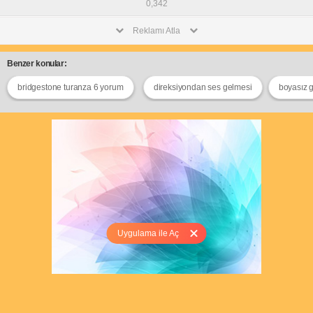
0,342
Reklamı Atla
Benzer konular:
bridgestone turanza 6 yorum
direksiyondan ses gelmesi
boyasız g
Uygulama ile Aç