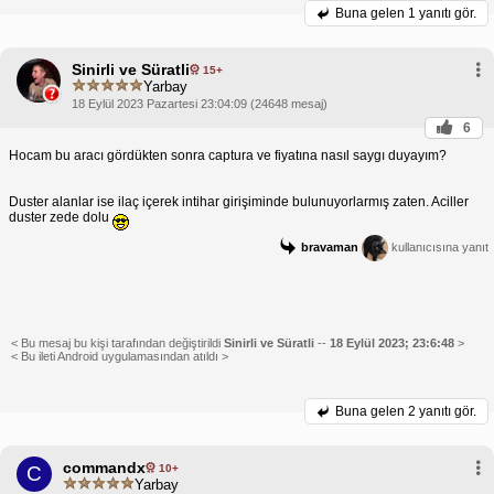
Buna gelen
1 yanıtı gör.
Sinirli ve Süratli
15+
Yarbay
18 Eylül 2023 Pazartesi 23:04:09 (24648 mesaj)
6
Hocam bu aracı gördükten sonra captura ve fiyatına nasıl saygı duyayım?
Duster alanlar ise ilaç içerek intihar girişiminde bulunuyorlarmış zaten. Aciller
duster zede dolu
bravaman
kullanıcısına yanıt
< Bu mesaj bu kişi tarafından değiştirildi
Sinirli ve Süratli
--
18 Eylül 2023; 23:6:48
>
< Bu ileti Android uygulamasından atıldı >
Buna gelen
2 yanıtı gör.
commandx
10+
C
Yarbay