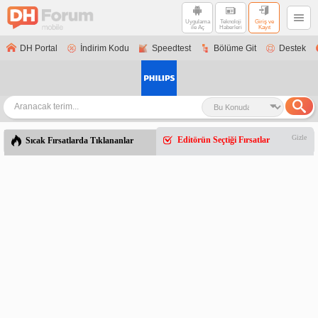
Uygulama
Teknoloji
Giriş ve
ile Aç
Haberleri
Kayıt
DH Portal
İndirim Kodu
Speedtest
Bölüme Git
Destek
Gizle
Editörün Seçtiği Fırsatlar
Sıcak Fırsatlarda Tıklananlar