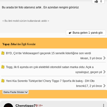
0
Bu arada bir foto atarsınız artık . En azından rengini görürüz
< Bu ileti mobil sürüm kullanılarak atıldı >
Buna gelen
1 yanıtı gör.
Yapay Zeka
’dan İlgili Konular
BYD, Çin'de Volkswagen'i geçerek 15 senelik liderliğine son verdi
kkvan, 3 yıl önce
Togg, ilk 6 ayında en çok elektrikli otomobil satan marka oldu: Açık a
uysaloguz, geçen yıl
Yeni Kia Sorento Türkiye'de! Chery Tiggo 7 Sport'a ilk bakış - DH Oto
brscnk17, 2 yıl önce
Cherytiggo7
15+