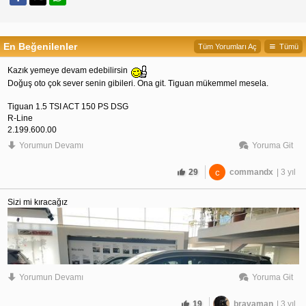
En Beğenilenler
Tüm Yorumları Aç
Tümü
Kazık yemeye devam edebilirsin 
Doğuş oto çok sever senin gibileri. Ona git. Tiguan mükemmel mesela.
Tiguan 1.5 TSI ACT 150 PS DSG
R-Line
2.199.600,00
Yorumun Devamı
Yoruma Git
29
c
commandx
| 3 yıl
Sizi mi kıracağız
Yorumun Devamı
Yoruma Git
19
bravaman
| 3 yıl