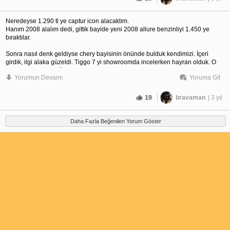
Neredeyse 1.290 tl ye captur icon alacaktım.
Hanım 2008 alalım dedi, gittik bayide yeni 2008 allure benzinliyi 1.450 ye
bıraktılar.
Sonra nasıl denk geldiyse chery bayisinin önünde bulduk kendimizi. İçeri
girdik, ilgi alaka güzeldi. Tiggo 7 yi showroomda incelerken hayran olduk. O
kadar şaşkınım ki ağzım açık aracı inceliyorum ve elimle her detayını okşarken
Yorumun Devamı
Yoruma Git
buldum kendimi. Test sürüşü yaptık. Budur dedik.
İnşallah biz ve bizim durumda olanlar pişmanlık yaşamayız.
Allah isteyenlere nasip etsin inşallah.
19
bravaman
| 3 yıl
Daha Fazla Beğenilen Yorum Göster