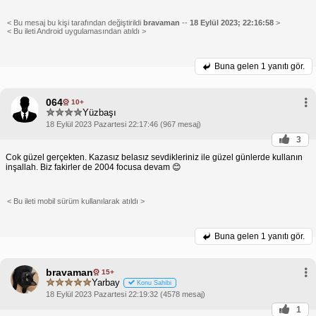
< Bu mesaj bu kişi tarafından değiştirildi
bravaman
--
18 Eylül 2023; 22:16:58
>
< Bu ileti Android uygulamasından atıldı >
Buna gelen
1 yanıtı gör.
064
10+
Yüzbaşı
18 Eylül 2023 Pazartesi 22:17:46 (967 mesaj)
3
Cok güzel gerçekten. Kazasız belasız sevdikleriniz ile güzel günlerde kullanın
inşallah. Biz fakirler de 2004 focusa devam 😊
< Bu ileti mobil sürüm kullanılarak atıldı >
Buna gelen
1 yanıtı gör.
bravaman
15+
Yarbay
Konu Sahibi
18 Eylül 2023 Pazartesi 22:19:32 (4578 mesaj)
1