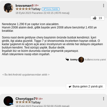
bravaman
15+
Yarbay
Konu Sahibi
18 Eylül 2023 Pazartesi 22:43:15 (4578 mesaj)
19
Neredeyse 1.290 tl ye captur icon alacaktım.
Hanım 2008 alalım dedi, gittik bayide yeni 2008 allure benzinliyi 1.450 ye
bıraktılar.
Sonra nasıl denk geldiyse chery bayisinin önünde bulduk kendimizi. İçeri
girdik, ilgi alaka güzeldi. Tiggo 7 yi showroomda incelerken hayran olduk. O
kadar şaşkınım ki ağzım açık aracı inceliyorum ve elimle her detayını okşarken
buldum kendimi. Test sürüşü yaptık. Budur dedik.
İnşallah biz ve bizim durumda olanlar pişmanlık yaşamayız.
Allah isteyenlere nasip etsin inşallah.
icemy
kullanıcısına yanıt
< Bu ileti Android uygulamasından atıldı >
Buna gelen
2 yanıtı gör.
Cherytiggo7
15+
Yarbay
18 Eylül 2023 Pazartesi 22:50:00 (5149 mesaj)