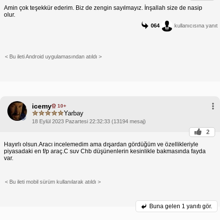
Amin çok teşekkür ederim. Biz de zengin sayılmayız. İnşallah size de nasip
olur.
064
kullanıcısına yanıt
< Bu ileti Android uygulamasından atıldı >
icemy
10+
Yarbay
18 Eylül 2023 Pazartesi 22:32:33 (13194 mesaj)
2
Hayırlı olsun.Aracı incelemedim ama dışardan gördüğüm ve özellikleriyle
piyasadaki en f/p araç.C suv Chb düşünenlerin kesinlikle bakmasında fayda
var.
< Bu ileti mobil sürüm kullanılarak atıldı >
Buna gelen
1 yanıtı gör.