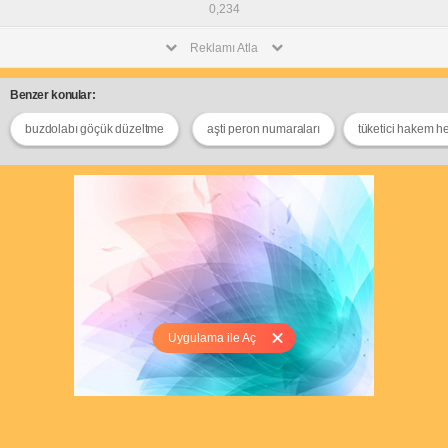
0,234
Reklamı Atla
Benzer konular:
buzdolabı göçük düzeltme
aşti peron numaraları
tüketici hakem h
Uygulama ile Aç