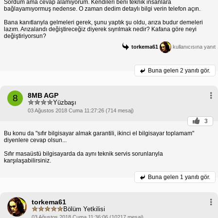
Sordum ama cevap alamıyorum. Kendileri beni teknik insanlara
bağlayamıyormuş nedense. O zaman dedim detaylı bilgi verin telefon açın.
Bana kanıtlarıyla gelmeleri gerek, şunu yaptık şu oldu, arıza budur demeleri
lazım. Arızalandı değiştireceğiz diyerek sıyrılmak nedir? Kafana göre neyi
değiştiriyorsun?
torkema61
kullanıcısına yanıt
Buna gelen
2 yanıtı gör.
8MB AGP
8
Yüzbaşı
03 Ağustos 2018 Cuma 11:27:26 (714 mesaj)
3
Bu konu da "sıfır bilgisayar almak garantili, ikinci el bilgisayar toplamam"
diyenlere cevap olsun...
Sıfır masaüstü bilgisayarda da aynı teknik servis sorunlarıyla
karşılaşabilirsiniz.
Buna gelen
1 yanıtı gör.
torkema61
Bölüm Yetkilisi
03 Ağustos 2018 Cuma 11:36:06 (10217 mesaj)