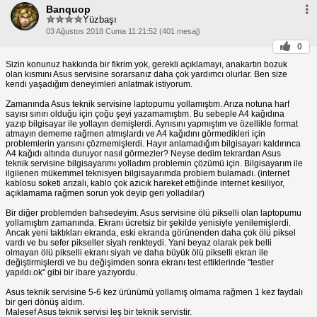
Banquop
Yüzbaşı
03 Ağustos 2018 Cuma 11:21:52 (401 mesaj)
0
Sizin konunuz hakkında bir fikrim yok, gerekli açıklamayı, anakartın bozuk
olan kısmını Asus servisine sorarsanız daha çok yardımcı olurlar. Ben size
kendi yaşadığım deneyimleri anlatmak istiyorum.
Zamanında Asus teknik servisine laptopumu yollamıştım. Arıza notuna harf
sayısı sınırı olduğu için çoğu şeyi yazamamıştım. Bu sebeple A4 kağıdına
yazıp bilgisayar ile yollayın demişlerdi. Aynısını yapmıştım ve özellikle format
atmayın dememe rağmen atmışlardı ve A4 kağıdını görmedikleri için
problemlerin yarısını çözmemişlerdi. Hayır anlamadığım bilgisayarı kaldırınca
A4 kağıdı altında duruyor nasıl görmezler? Neyse dedim tekrardan Asus
teknik servisine bilgisayarımı yolladım problemin çözümü için. Bilgisayarım ile
ilgilenen mükemmel teknisyen bilgisayarımda problem bulamadı. (internet
kablosu soketi arızalı, kablo çok azıcık hareket ettiğinde internet kesiliyor,
açıklamama rağmen sorun yok deyip geri yolladılar)
Bir diğer problemden bahsedeyim. Asus servisine ölü pikselli olan laptopumu
yollamıştım zamanında. Ekranı ücretsiz bir şekilde yenisiyle yenilemişlerdi.
Ancak yeni taktıkları ekranda, eski ekranda görünenden daha çok ölü piksel
vardı ve bu sefer pikseller siyah renkteydi. Yani beyaz olarak pek belli
olmayan ölü pikselli ekranı siyah ve daha büyük ölü pikselli ekran ile
değiştirmişlerdi ve bu değişimden sonra ekranı test ettiklerinde "testler
yapıldı.ok" gibi bir ibare yazıyordu.
Asus teknik servisine 5-6 kez ürünümü yollamış olmama rağmen 1 kez faydalı
bir geri dönüş aldım.
Malesef Asus teknik servisi leş bir teknik servistir.