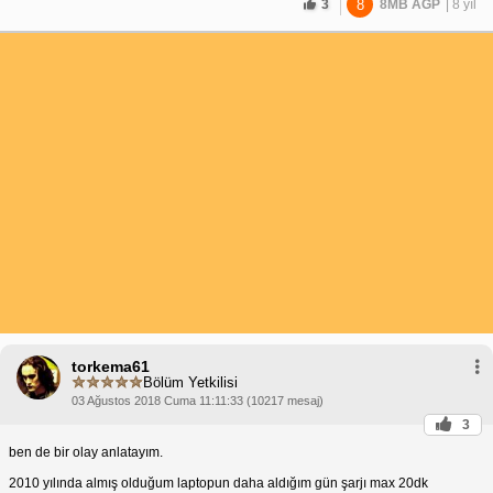
adapte olmuşsunuz. Yeni bir üründe arıza çıkıyor, bu bir, ikincisi servis bana
3
8
8MB AGP
| 8 yıl
haber vermiyor sorun detayı belirtmiyor direk değiştirme yoluna gidiyor,
üçüncüsü ise benim şikayetlerime cevap verilmiyor.
Tepki vermeyip ne yapmalıydım, siz söyleyin de ben de bileyim...
torkema61
Bölüm Yetkilisi
03 Ağustos 2018 Cuma 11:11:33 (10217 mesaj)
3
ben de bir olay anlatayım.
2010 yılında almış olduğum laptopun daha aldığım gün şarjı max 20dk