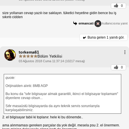
0
size yollanan cevap yazılı ise saklayın. tüketici heyetine gidin bence bu iş
sıkıntı cidden
ermancati
kullanıcısına yanıt
Buna gelen
1 yanıtı gör.
torkema61
Bölüm Yetkilisi
03 Ağustos 2018 Cuma 11:37:14 (10217 mesaj)
0
quote:
Orijinalden alıntı: 8MB AGP
Bu konu da "sıfır bilgisayar almak garantili, ikinci el bilgisayar toplamam"
diyenlere cevap olsun...
Sıfır masaüstü bilgisayarda da aynı teknik servis sorunlarıyla
karşılaşabilirsiniz.
2. el bilgisayar tabii ki toplanır. hele ki bu dönemde..
ama alınmaması gereken parçalar da yok değil. mesela psu 2. el önermem.