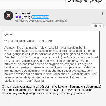
Buna gelen
1 yanıtı gör.
ermancati
Çavuş
Konu Sahibi
03 Ağustos 2018 Cuma 12:07:55 (150 mesaj)
0
quote:
Orijinalden alıntı: Guest-DBB76B0A9
Acımayın hiç cihazınızı geri isteyin,tüketici haklarına gidin, benim
yolladığım cihazdan da para istediler ve kullanıcı hatası dediler. Bende
cihazı geri yollayın tüketici hakları hakem heyetine gideceğim dedim.
Beni haklı buldular(cihaz gizli ayıplı mal çıktı) ve üstüne çalışan touchpad
i bozup bana yollamışlar. Asus almayin, pişman olursunuz. Müşteri
hizmetleri de inanılmaz derece de saygısız şirketin,sanki siz değil de
kendileri müşteri gibi hareket ediyorlar. Ağızlarının payını vermekten de
geri durmayın. Dediğim gibi haklı olduğunuzu düşünüyorsanız,direkt
hakem heyetine gidin,garanti ile vakit kaybetmeyin. (Yasal olarak süresi
falan var,onları da iyice öğrenin,ondan sonra yasal haklarınızdan
faydalanın derim ben.) Saygılar
Cihaza işlem yapılmasın geri gönderin diye talepte mi bulunayım diyorsunuz?
Ya gerçekten arızalı bir anakart varsa? Atıyorum 2. RAM slotu bozuktur.
Kanıtlanmış tam bilgiyi öğrenmeden cihazı geri istemeyeyim bence?