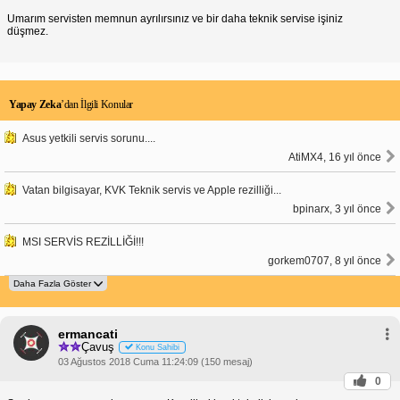
Umarım servisten memnun ayrılırsınız ve bir daha teknik servise işiniz
düşmez.
Yapay Zeka
’dan İlgili Konular
Asus yetkili servis sorunu....
AtiMX4, 16 yıl önce
Vatan bilgisayar, KVK Teknik servis ve Apple rezilliği...
bpinarx, 3 yıl önce
MSI SERVİS REZİLLİĞİ!!!
gorkem0707, 8 yıl önce
ermancati
Çavuş
Konu Sahibi
03 Ağustos 2018 Cuma 11:24:09 (150 mesaj)
0