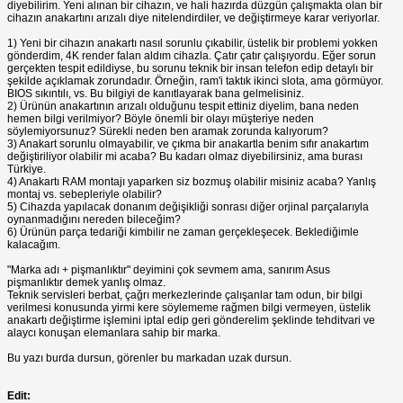
diyebilirim. Yeni alınan bir cihazın, ve hali hazırda düzgün çalışmakta olan bir
cihazın anakartını arızalı diye nitelendirdiler, ve değiştirmeye karar veriyorlar.
1) Yeni bir cihazın anakartı nasıl sorunlu çıkabilir, üstelik bir problemi yokken
gönderdim, 4K render falan aldım cihazla. Çatır çatır çalışıyordu. Eğer sorun
gerçekten tespit edildiyse, bu sorunu teknik bir insan telefon edip detaylı bir
şekilde açıklamak zorundadır. Örneğin, ram'i taktık ikinci slota, ama görmüyor.
BIOS sıkıntılı, vs. Bu bilgiyi de kanıtlayarak bana gelmelisiniz.
2) Ürünün anakartının arızalı olduğunu tespit ettiniz diyelim, bana neden
hemen bilgi verilmiyor? Böyle önemli bir olayı müşteriye neden
söylemiyorsunuz? Sürekli neden ben aramak zorunda kalıyorum?
3) Anakart sorunlu olmayabilir, ve çıkma bir anakartla benim sıfır anakartım
değiştiriliyor olabilir mi acaba? Bu kadarı olmaz diyebilirsiniz, ama burası
Türkiye.
4) Anakartı RAM montajı yaparken siz bozmuş olabilir misiniz acaba? Yanlış
montaj vs. sebepleriyle olabilir?
5) Cihazda yapılacak donanım değişikliği sonrası diğer orjinal parçalarıyla
oynanmadığını nereden bileceğim?
6) Ürünün parça tedariği kimbilir ne zaman gerçekleşecek. Beklediğimle
kalacağım.
"Marka adı + pişmanlıktır" deyimini çok sevmem ama, sanırım Asus
pişmanlıktır demek yanlış olmaz.
Teknik servisleri berbat, çağrı merkezlerinde çalışanlar tam odun, bir bilgi
verilmesi konusunda yirmi kere söylememe rağmen bilgi vermeyen, üstelik
anakartı değiştirme işlemini iptal edip geri gönderelim şeklinde tehditvari ve
alaycı konuşan elemanlara sahip bir marka.
Bu yazı burda dursun, görenler bu markadan uzak dursun.
Edit: