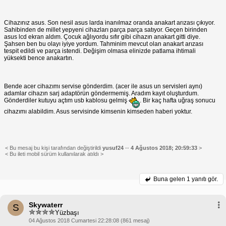
Cihazınız asus. Son nesil asus larda inanılmaz oranda anakart arızası çıkıyor.
Sahibinden de millet yepyeni cihazları parça parça satıyor. Geçen birinden
asus lcd ekran aldım. Çocuk ağlıyordu sıfır gibi cihazın anakart gitti diye.
Şahsen ben bu olayı iyiye yordum. Tahminim mevcut olan anakart arızası
tespit edildi ve parça istendi. Değişim olmasa elinizde patlama ihtimali
yüksekti bence anakartın.
Bende acer cihazımı servise gönderdim. (acer ile asus un servisleri aynı)
adamlar cihazın sarj adaptörün göndermemiş. Aradım kayıt oluşturdum.
Gönderdiler kutuyu açtım usb kablosu gelmiş
. Bir kaç hafta uğraş sonucu
cihazımı alabildim. Asus servisinde kimsenin kimseden haberi yoktur.
< Bu mesaj bu kişi tarafından değiştirildi
yusuf24
--
4 Ağustos 2018; 20:59:33
>
< Bu ileti mobil sürüm kullanılarak atıldı >
Buna gelen
1 yanıtı gör.
Skywaterr
S
Yüzbaşı
04 Ağustos 2018 Cumartesi 22:28:08 (861 mesaj)