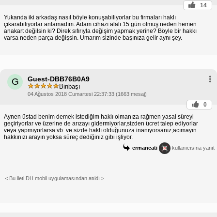
14
Yukarıda iki arkadaş nasıl böyle konuşabiliyorlar bu firmaları haklı
çıkarabiliyorlar anlamadım. Adam cihazı alalı 15 gün olmuş neden hemen
anakart değilsin ki? Direk sıfırıyla değişim yapmak yerine? Böyle bir hakkı
varsa neden parça değişsin. Umarım sizinde başınıza gelir aynı şey.
Guest-DBB76B0A9
G
Binbaşı
04 Ağustos 2018 Cumartesi 22:37:33 (1663 mesaj)
0
Aynen üstad benim demek istediğim haklı olmanıza rağmen yasal süreyi
geçiriyorlar ve üzerine de arızayı gidermiyorlar,sizden ücret talep ediyorlar
veya yapmıyorlarsa vb. ve sizde haklı olduğunuza inanıyorsanız,acımayın
hakkınızı arayın yoksa süreç dediğiniz gibi işliyor.
ermancati
kullanıcısına yanıt
< Bu ileti DH mobil uygulamasından atıldı >