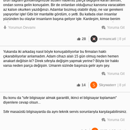
ürün sağlam gönderdiğinizde sizden habersiz parça değişimi kararı alınsın,
ondan sonra gelin konuşalım. Bir de onlardan olduğunuz kanısına varacaktım
az kalsın okurken yazdığınızı. Adamlar bozmuş olabilir diyip, ne var gerekeni
yapıyorlar işte! Gibi bir mantalite gördüm, o yetti. Bu kafada olan insanlar
yüzünden bu olaylar insanların başına geliyor işte. Kardeşim, kimse benim
sağlam cihazımı bozup sonra onarım yapamaz. Lego mu bu ? Ben sağlam
Yorumun Devamı
Yoruma Git
gönderdiysem zarar verdiyse tazminat ödemek ve birebir cihaz değişimi
yapmak zorunda. Sen neyin kafasındasın? Diyelim bozmadı, ve gerçekten
arıza bulundu, peki nerde kanıtı? Nerde teknik arıza detayı? Mesajınızı
28
ermancati
| 8 yıl
düşünerek yazdıysanız diyecek söz bulamıyorum...
Yukarıda iki arkadaş nasıl böyle konuşabiliyorlar bu firmaları haklı
çıkarabiliyorlar anlamadım. Adam cihazı alalı 15 gün olmuş neden hemen
anakart değilsin ki? Direk sıfırıyla değişim yapmak yerine? Böyle bir hakkı
varsa neden parça değişsin. Umarım sizinde başınıza gelir aynı şey.
Yoruma Git
Ayrıca servisler hakkında genelleme yapıp atıp tutması kolay, eğer birazcık
araştırsaydınız, SMS infocomm adlı bu servisin ne gibi rezaletlere karıştığını
14
S
Skywaterr
| 8 yıl
görürdünüz. Benim hatam göndermeden önce araştırmamak oldu.
Bu konu da "sıfır bilgisayar almak garantili, ikinci el bilgisayar toplamam"
diyenlere cevap olsun...
Sıfır masaüstü bilgisayarda da aynı teknik servis sorunlarıyla karşılaşabilirsiniz.
Yoruma Git
Eğer bu tepkiyi aşırı buluyorsanız, bence siz bu ülkedeki dengesizliklere