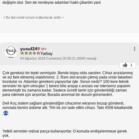
değişim olur. Sen de nerdeyse adamları haklı çıkardın yani
< Bu ileti mobil sürüm kullanılarak atıldı >
yusuf24
10+
Yarbay
04 Ağustos 2018 Cumartesi 20:55:21 (9289 mesaj)
1
Çok gereksiz bir tepki vermişsin. Bende bişey oldu sandım. Cihaz arızalanmış
ve siz fark etmemiş olabilirsiniz. 2. Ram slot arızalı çıkmış yada onlar takarken
bozdular vs. Adamlar gerekeni yapıyorlar işte. Sorun nedir? 100 kere teknik
servisler ile işim olmuştur 1 tanesi bile arayıp x arızası var isterseniz yapalım
dememiştir bu zamana kadar. Sadece ücretli tamir için gönderildiği zaman
para istemek için arıyorlar. Burada anormal bir durum göremedim.
Dell Koç sistem sağlam gönderdiğim cihazımın ekranını bozup gönderdi,
sonrada benim üstüme attı. Thh ile zor iade ettim cihazı. Tabi 450tl tokatlandık
Yetkili servisler orjinal parça kullanıyorlar. O konuda endişelenmeye gerek
yok.