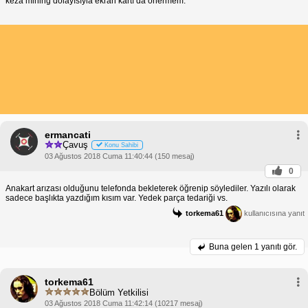
keza mining dolayısıyla ekran kartı da önermem.
ermancati
Çavuş
Konu Sahibi
03 Ağustos 2018 Cuma 11:40:44 (150 mesaj)
0
Anakart arızası olduğunu telefonda bekleterek öğrenip söylediler. Yazılı olarak
sadece başlıkta yazdığım kısım var. Yedek parça tedariği vs.
torkema61
kullanıcısına yanıt
Buna gelen
1 yanıtı gör.
torkema61
Bölüm Yetkilisi
03 Ağustos 2018 Cuma 11:42:14 (10217 mesaj)