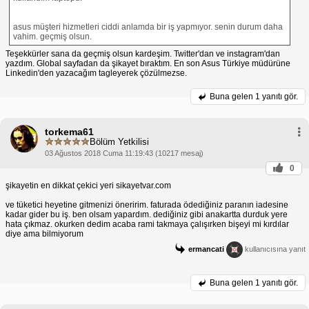
asus müşteri hizmetleri ciddi anlamda bir iş yapmıyor. senin durum daha
vahim. geçmiş olsun.
Teşekkürler sana da geçmiş olsun kardeşim. Twitter'dan ve instagram'dan
yazdım. Global sayfadan da şikayet bıraktım. En son Asus Türkiye müdürüne
Linkedin'den yazacağım tagleyerek çözülmezse.
Buna gelen
1 yanıtı gör.
torkema61
Bölüm Yetkilisi
03 Ağustos 2018 Cuma 11:19:43 (10217 mesaj)
0
şikayetin en dikkat çekici yeri sikayetvar.com
ve tüketici heyetine gitmenizi öneririm. faturada ödediğiniz paranın iadesine
kadar gider bu iş. ben olsam yapardım. dediğiniz gibi anakartta durduk yere
hata çıkmaz. okurken dedim acaba rami takmaya çalışırken bişeyi mi kırdılar
diye ama bilmiyorum
ermancati
kullanıcısına yanıt
Buna gelen
1 yanıtı gör.