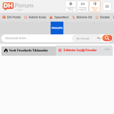
Uygulama
Teknoloji
Giriş ve
ile Aç
Haberleri
Kayıt
DH Portal
İndirim Kodu
Speedtest
Bölüme Git
Destek
Gizle
Editörün Seçtiği Fırsatlar
Sıcak Fırsatlarda Tıklananlar