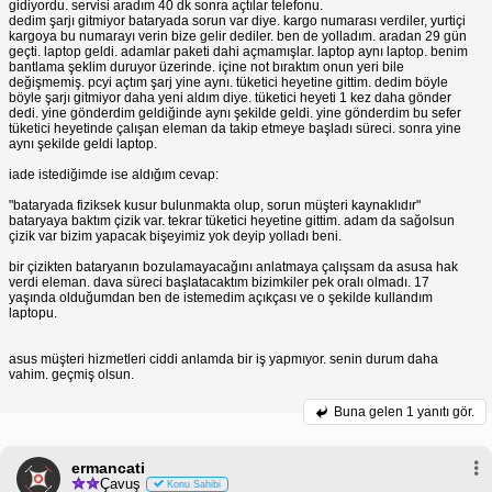
gidiyordu. servisi aradım 40 dk sonra açtılar telefonu.
dedim şarjı gitmiyor bataryada sorun var diye. kargo numarası verdiler, yurtiçi
kargoya bu numarayı verin bize gelir dediler. ben de yolladım. aradan 29 gün
geçti. laptop geldi. adamlar paketi dahi açmamışlar. laptop aynı laptop. benim
bantlama şeklim duruyor üzerinde. içine not bıraktım onun yeri bile
değişmemiş. pcyi açtım şarj yine aynı. tüketici heyetine gittim. dedim böyle
böyle şarjı gitmiyor daha yeni aldım diye. tüketici heyeti 1 kez daha gönder
dedi. yine gönderdim geldiğinde aynı şekilde geldi. yine gönderdim bu sefer
tüketici heyetinde çalışan eleman da takip etmeye başladı süreci. sonra yine
aynı şekilde geldi laptop.
iade istediğimde ise aldığım cevap:
"bataryada fiziksek kusur bulunmakta olup, sorun müşteri kaynaklıdır"
bataryaya baktım çizik var. tekrar tüketici heyetine gittim. adam da sağolsun
çizik var bizim yapacak bişeyimiz yok deyip yolladı beni.
bir çizikten bataryanın bozulamayacağını anlatmaya çalışsam da asusa hak
verdi eleman. dava süreci başlatacaktım bizimkiler pek oralı olmadı. 17
yaşında olduğumdan ben de istemedim açıkçası ve o şekilde kullandım
laptopu.
asus müşteri hizmetleri ciddi anlamda bir iş yapmıyor. senin durum daha
vahim. geçmiş olsun.
Buna gelen
1 yanıtı gör.
ermancati
Çavuş
Konu Sahibi