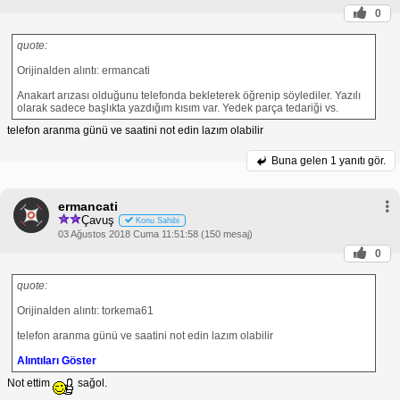
0
quote:
Orijinalden alıntı: ermancati
Anakart arızası olduğunu telefonda bekleterek öğrenip söylediler. Yazılı
olarak sadece başlıkta yazdığım kısım var. Yedek parça tedariği vs.
telefon aranma günü ve saatini not edin lazım olabilir
Buna gelen
1 yanıtı gör.
ermancati
Çavuş
Konu Sahibi
03 Ağustos 2018 Cuma 11:51:58 (150 mesaj)
0
quote:
Orijinalden alıntı: torkema61
telefon aranma günü ve saatini not edin lazım olabilir
Alıntıları Göster
Not ettim
sağol.