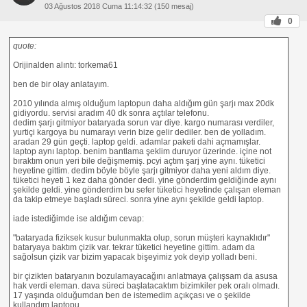
03 Ağustos 2018 Cuma 11:14:32 (150 mesaj)
0
quote:
Orijinalden alıntı: torkema61
ben de bir olay anlatayım.
2010 yılında almış olduğum laptopun daha aldığım gün şarjı max 20dk
gidiyordu. servisi aradım 40 dk sonra açtılar telefonu.
dedim şarjı gitmiyor bataryada sorun var diye. kargo numarası verdiler,
yurtiçi kargoya bu numarayı verin bize gelir dediler. ben de yolladım.
aradan 29 gün geçti. laptop geldi. adamlar paketi dahi açmamışlar.
laptop aynı laptop. benim bantlama şeklim duruyor üzerinde. içine not
bıraktım onun yeri bile değişmemiş. pcyi açtım şarj yine aynı. tüketici
heyetine gittim. dedim böyle böyle şarjı gitmiyor daha yeni aldım diye.
tüketici heyeti 1 kez daha gönder dedi. yine gönderdim geldiğinde aynı
şekilde geldi. yine gönderdim bu sefer tüketici heyetinde çalışan eleman
da takip etmeye başladı süreci. sonra yine aynı şekilde geldi laptop.
iade istediğimde ise aldığım cevap:
"bataryada fiziksek kusur bulunmakta olup, sorun müşteri kaynaklıdır"
bataryaya baktım çizik var. tekrar tüketici heyetine gittim. adam da
sağolsun çizik var bizim yapacak bişeyimiz yok deyip yolladı beni.
bir çizikten bataryanın bozulamayacağını anlatmaya çalışsam da asusa
hak verdi eleman. dava süreci başlatacaktım bizimkiler pek oralı olmadı.
17 yaşında olduğumdan ben de istemedim açıkçası ve o şekilde
kullandım laptopu.