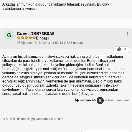
Arkadaşlar mümkün olduğunca yukarda tutarsak sevinirim. Bu olay
aydınlansın istiyorum.
Guest-DBB76B0A9
G
Binbaşı
03 Ağustos 2018 Cuma 11:53:13 (1663 mesaj)
0
Acımayın hiç cihazınızı geri isteyin,tüketici haklarına gidin, benim yolladığım
cihazdan da para istediler ve kullanıcı hatası dediler. Bende cihazı geri
yollayın tüketici hakları hakem heyetine gideceğim dedim. Beni haklı
buldular(cihaz gizli ayıplı mal çıktı) ve üstüne çalışan touchpad i bozup bana
yollamışlar. Asus almayin, pişman olursunuz. Müşteri hizmetleri de inanılmaz
derece de saygısız şirketin,sanki siz değil de kendileri müşteri gibi hareket
ediyorlar. Ağızlarının payını vermekten de geri durmayın. Dediğim gibi haklı
olduğunuzu düşünüyorsanız,direkt hakem heyetine gidin,garanti ile vakit
kaybetmeyin. (Yasal olarak süresi falan var,onları da iyice öğrenin,ondan
sonra yasal haklarınızdan faydalanın derim ben.) Saygılar
ermancati
kullanıcısına yanıt
< Bu ileti DH mobil uygulamasından atıldı >