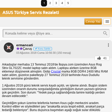
1
2
3
4
5
ASUS Türkiye Servis Rezaleti
Cevap Yaz
ermancati
Çavuş
Konu Sahibi
03 Ağustos 2018 Cuma 10:56:30 (150 mesaj)
41
Arkadaşlar merhaba 13 Temmuz 2018'de İtopya.com üzerinden Asus Rog
Strix GL702ZC model laptop satın aldım. Laptopu alırken üzerine 8GB
eklemeyi düşünerek almıştım. Gidip
Crucial
marka 8GB DDR4 2400 Mhz RAM
satın aldım, güzelce paketleyip 27 Temmuz 2018 tarihinde Asus Dudullu
teknik servisine gönderdim.
1 Ağustos 2018 günü teknik servis kaydı açıldı, ve işleme alındı. Bugün sistem
üzerinden onarım durumu sorguladığımda gördüğüm durum yazısını görünce
şok geçirdim. Son durum: "Yedek parça sağlandığında tamire kaldığı yerden
devam edilecektir.".
Geçirdiğim şokun üzerine telefonla hemen Asus çağrı merkezini aradım.
Kontrol ettiler ve söyledikleri şey "anakartta arıza tespit edildi, anakart parça
tedariği bekleniyor". Bunu duyunca başımdan aşağı soğuk sular döküldü