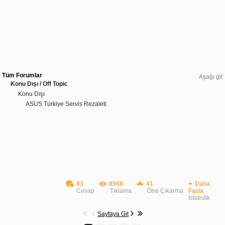
Tüm Forumlar
Aşağı git
Konu Dışı / Off Topic
Konu Dışı
ASUS Türkiye Servis Rezaleti
83
8568
41
Daha
Cevap
Tıklama
Öne Çıkarma
Fazla
İstatistik
Sayfaya Git