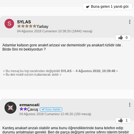
Buna gelen
1 yanıtı gör.
SYLAS
S
Yarbay
04 Ağustos 2018 Cumartesi 10:38:20 (18442 mesaj)
0
Adamlar kafasın gore anakrt arizasi var dememisdir ya anakart rizlidir iste .
Birde 0ini mi bekliyordun ?
< Bu mesaj bu kişi tarafından değiştirildi
SYLAS
--
4 Ağustos 2018; 10:39:48
>
< Bu ileti mobil sürüm kullanılarak atıldı >
ermancati
Çavuş
Konu Sahibi
04 Ağustos 2018 Cumartesi 12:46:26 (150 mesaj)
1
Kardeş anakart arızalı olabilir ama bunu öğrendiklerinde bana telefon edip
durumu anlatmaları gerekir. Ben de parça değişimi yerine sıfırını isterim birebir