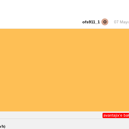
ofs911_1
O
07 Mayı
/h)