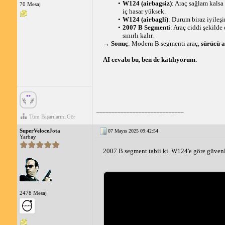
W124 (airbagsiz)
: Araç sağlam kalsa 
70 Mesaj
iç hasar yüksek.
W124 (airbagli)
: Durum biraz iyileşir
2007 B Segmenti
: Araç ciddi şekilde
sınırlı kalır.
→ 
Sonuç
: Modern B segmenti araç, 
sürücü a
AI cevabı bu, ben de katılıyorum. 
_____________________________
Tüm Başarılarını Gör
SuperVeloceJota
07 Mayıs 2025 09:42:54
Yarbay
2007 B segment tabii ki. W124'e göre güven
2478 Mesaj