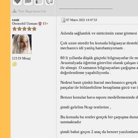
_____________________________
Tüm Başarılarını Gör
vezir
07 Mayıs 2025 14:47:53
Otomobil Uzmanı
15+
Aslında sağlamlık ve sürücünün zarar görmesi k
Çok uzun süredir bu konuda bilgiaayar destekli
mechanics idi yanlış hatırlamıyorsam .
80 li yıllarda düşük güçteki bilgisayarlar ile m
12119 Mesaj
Avustralyada öğretim görevlisi olarak çalışan 
ile almıştı .O zamanın bilgisayarları çarğışma
değerlendirme yapabiliyordu .
Nedeni basit çünkü fractal mechnanics gerçek 
parçalar ile bölünebilirse hesaplama gücü var i
Benzer konular hava raporu modellemesinde de
şimdi gelelim Ncap testlerine ,
Bu.konuda bu testler gerçek bir çarpışma duru
sunmaktadır
şimdi bahsi geçen 2 araç da benzer yazılımların