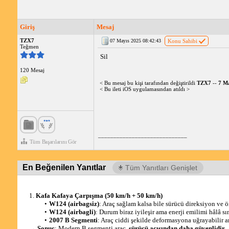
Giriş
Mesaj
TZX7
07 Mayıs 2025 08:42:43
Konu Sahibi
Teğmen
Sil
120 Mesaj
< Bu mesaj bu kişi tarafından değiştirildi
TZX7
--
7 Ma
< Bu ileti iOS uygulamasından atıldı >
_____________________________
Tüm Başarılarını Gör
En Beğenilen Yanıtlar
Tüm Yanıtları Genişlet
1. 
Kafa Kafaya Çarpışma (50 km/h + 50 km/h)
W124 (airbagsiz)
: Araç sağlam kalsa bile sürücü direksiyon ve ö
W124 (airbagli)
: Durum biraz iyileşir ama enerji emilimi hâlâ sını
2007 B Segmenti
: Araç ciddi şekilde deformasyona uğrayabilir a
→ 
Sonuç
: Modern B segmenti araç, 
sürücü açısından daha güvenlidir.