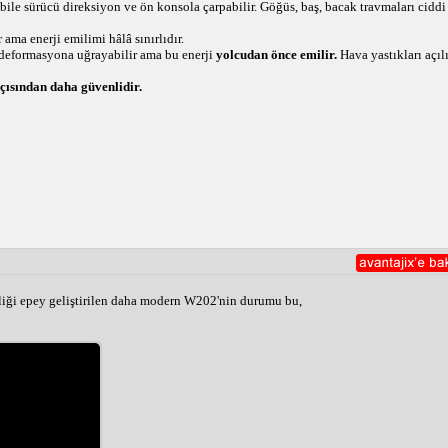
bile sürücü direksiyon ve ön konsola çarpabilir. Göğüs, baş, bacak travmaları ciddi 
 ama enerji emilimi hâlâ sınırlıdır.
 deformasyona uğrayabilir ama bu enerji 
yolcudan önce emilir.
 Hava yastıkları açılı
çısından daha güvenlidir.
liği epey geliştirilen daha modern W202'nin durumu bu,