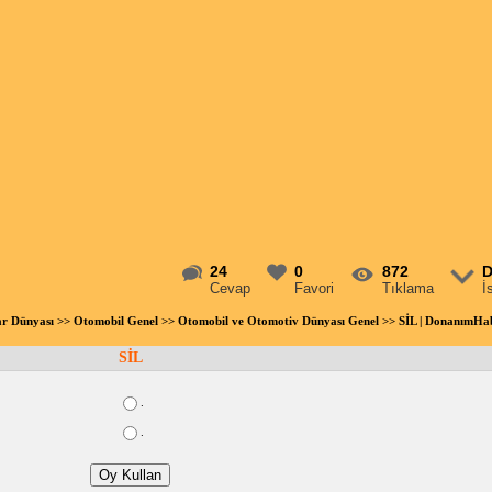
24
0
872
D
Cevap
Favori
Tıklama
İ
ar Dünyası
>>
Otomobil Genel
>>
Otomobil ve Otomotiv Dünyası Genel
>> SİL | DonanımHa
SİL
.
.
Oy Kullan