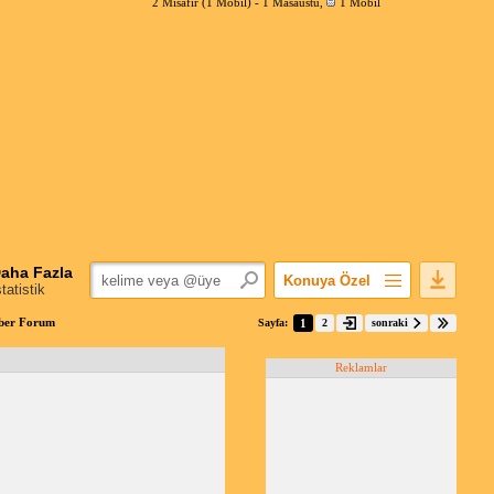
2 Misafir (1 Mobil) -
1 Masaüstü
,
1 Mobil
aha Fazla
Konuya Özel
statistik
Favorilerime Ekle
ber Forum
Sayfa:
1
2
sonraki
Konuyu Açandan
Reklamlar
Popüler Mesajlar
Linkli Mesajlar
Yazdır
E-Posta Aboneliği
Konuyu Gizle