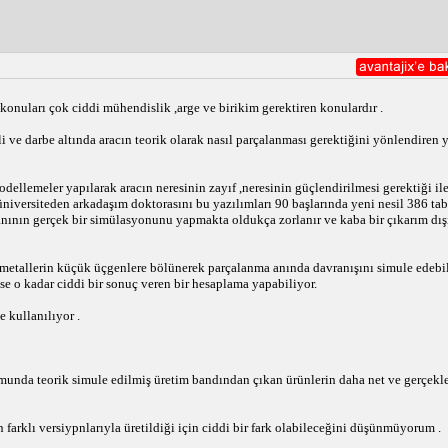
onuları çok ciddi mühendislik ,arge ve birikim gerektiren konulardır .
 ve darbe altında aracın teorik olarak nasıl parçalanması gerektiğini yönlendiren y
odellemeler yapılarak aracın neresinin zayıf ,neresinin güçlendirilmesi gerektiği ile 
üniversiteden arkadaşım doktorasını bu yazılımları 90 başlarında yeni nesil 386 tab
 anının gerçek bir simülasyonunu yapmakta oldukça zorlanır ve kaba bir çıkarım dı
metallerin küçük üçgenlere bölünerek parçalanma anında davranışını simule edebi
se o kadar ciddi bir sonuç veren bir hesaplama yapabiliyor.
 kullanılıyor .
munda teorik simule edilmiş üretim bandından çıkan ürünlerin daha net ve gerçekle
 farklı versiypnlarıyla üretildiği için ciddi bir fark olabileceğini düşünmüyorum .