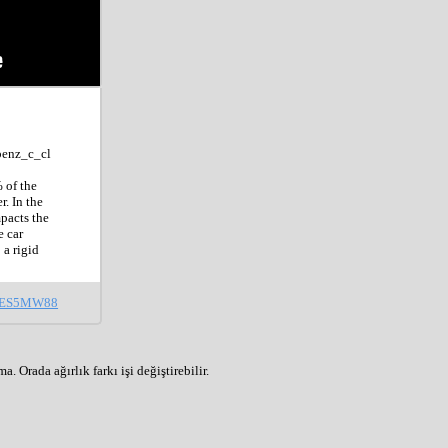
benz_c_cl
of the 
. In the 
pacts the 
 car 
a rigid 
XYES5MW88
 Orada ağırlık farkı işi değiştirebilir.