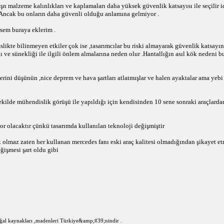
çşn malzeme kalınlıkları ve kaplamaları daha yüksek güvenlik katsayısı ile seçilir
r .Ancak bu onların daha güvenli olduğu anlamına gelmiyor .
rsem buraya eklerim .
ikte bilinmeyen etkiler çok ise ,tasarımcılar bu riski almayarak güvenlik katsayını
ğı ve sünekliği ile ilgili önlem almalarına neden olur .Hantallığın asıl kök nedeni
lerini düşünün ,nice deprem ve hava şartları atlatmışlar ve halen ayaktalar ama yebi 
r şekilde mühendislik görüşü ile yapıldığı için kendisinden 10 sene sonraki araçlar
r olacaktır çünkü tasarımda kullanılan teknoloji değişmiştir
k olmaz zaten her kullanan mercedes fanı eski araç kalitesi olmadığından şikayet e
işmesi şart oldu gibi
 kaynakları ,madenleri Türkiye&amp;#39;nindir .