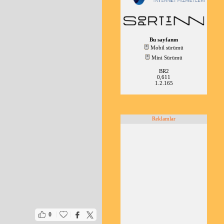
Bu sayfanın
Mobil sürümü
Mini Sürümü
BR2
0,611
1.2.165
Reklamlar
|
|
0