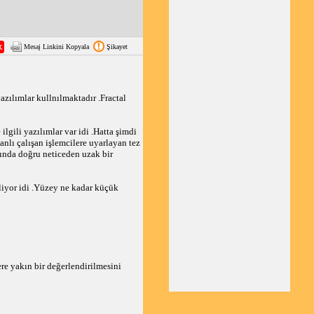
Mesaj Linkini Kopyala
Şikayet
azılımlar kullnılmaktadır .Fractal
ilgili yazılımlar var idi .Hatta şimdi
anlı çalışan işlemcilere uyarlayan tez
şında doğru neticeden uzak bir
liyor idi .Yüzey ne kadar küçük
re yakın bir değerlendirilmesini