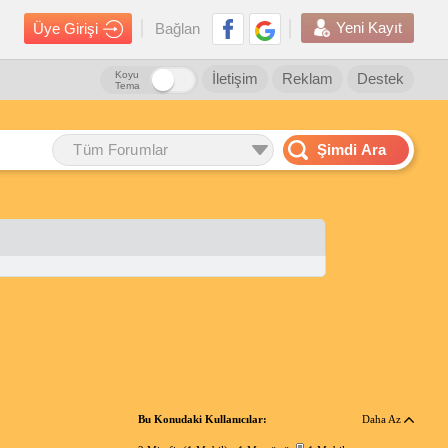
Yeni Kayıt
Üye Girişi
Bağlan
Koyu
İletişim
Reklam
Destek
Tema
Tüm Forumlar
Şimdi Ara
Bu Konudaki Kullanıcılar:
Daha Az