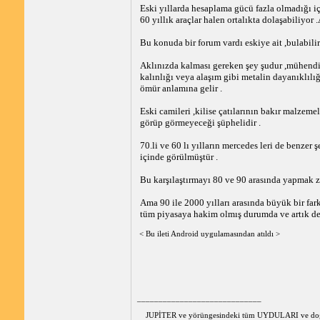
Eski yıllarda hesaplama gücü fazla olmadığı i
60 yıllık araçlar halen ortalıkta dolaşabiliyo
Bu konuda bir forum vardı eskiye ait ,bulabili
Aklınızda kalması gereken şey şudur ,mühendisl
kalınlığı veya alaşım gibi metalin dayanıklılı
ömür anlamına gelir .
Eski camileri ,kilise çatılarının bakır malzeme
görüp görmeyeceği şüphelidir .
70.li ve 60 lı yılların mercedes leri de benze
içinde görülmüştür .
Bu karşılaştırmayı 80 ve 90 arasında yapmak zo
Ama 90 ile 2000 yılları arasında büyük bir far
tüm piyasaya hakim olmış durumda ve artık değ
< Bu ileti Android uygulamasından atıldı >
_____________________________
JUPİTER ve yörüngesindeki tüm UYDULARI ve doğal