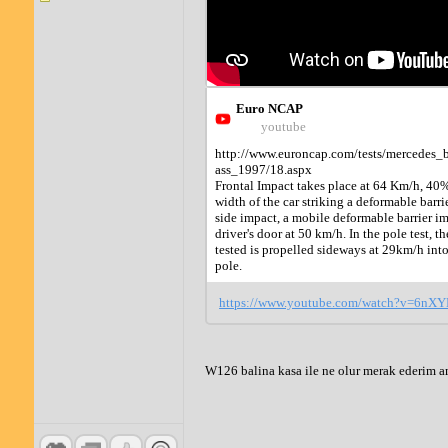
Euro NCAP
youtube
http://www.euroncap.com/tests/mercedes_
ass_1997/18.aspx 

Frontal Impact takes place at 64 Km/h, 40% 
width of the car striking a deformable barrier
side impact, a mobile deformable barrier im
driver's door at 50 km/h. In the pole test, the
tested is propelled sideways at 29km/h into 
pole.
https://www.youtube.com/watch?v=6n
W126 balina kasa ile ne olur merak ederim ama.