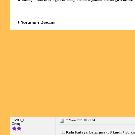
AI cevabı bu, ben de katılıyorum. 
Yorumun Devamı
ofs911_1
07 Mayıs 2025 09:21:04
Çavuş
1. 
Kafa Kafaya Çarpışma (50 km/h + 50 km