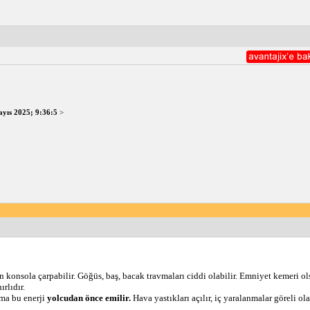
yıs 2025; 9:36:5
>
n konsola çarpabilir. Göğüs, baş, bacak travmaları ciddi olabilir. Emniyet kemeri ols
rlıdır.
ma bu enerji 
yolcudan önce emilir.
 Hava yastıkları açılır, iç yaralanmalar göreli olar