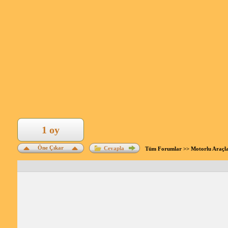
1 oy
Öne Çıkar
Cevapla
Tüm Forumlar
>>
Motorlu Araçl