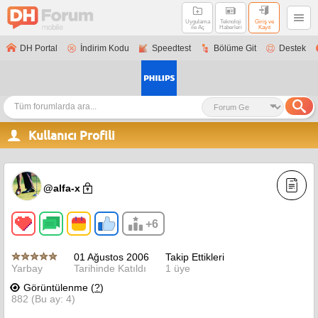
Uygulama
Teknoloji
Giriş ve
ile Aç
Haberleri
Kayıt
DH Portal
İndirim Kodu
Speedtest
Bölüme Git
Destek
Kullanıcı Profili
@alfa-x
+6
01 Ağustos 2006
Takip Ettikleri
Yarbay
Tarihinde Katıldı
1 üye
Görüntülenme (
?
)
882 (Bu ay: 4)