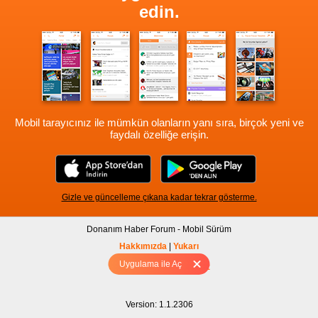
edin.
Mobil tarayıcınız ile mümkün olanların yanı sıra, birçok yeni ve
faydalı özelliğe erişin.
Gizle ve güncelleme çıkana kadar tekrar gösterme.
Donanım Haber Forum - Mobil Sürüm
Hakkımızda
|
Yukarı
Uygulama ile Aç
Tam sürüm için Tıklayınız
Version: 1.1.2306