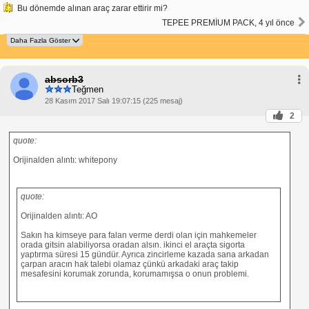
Bu dönemde alınan araç zarar ettirir mi?
TEPEE PREMİUM PACK, 4 yıl önce
absorb3
Teğmen
28 Kasım 2017 Salı 19:07:15 (225 mesaj)
2
quote:
Orijinalden alıntı: whitepony
quote:
Orijinalden alıntı: AO
Sakın ha kimseye para falan verme derdi olan için mahkemeler
orada gitsin alabiliyorsa oradan alsın. ikinci el araçta sigorta
yaptırma süresi 15 gündür. Ayrıca zincirleme kazada sana arkadan
çarpan aracın hak talebi olamaz çünkü arkadaki araç takip
mesafesini korumak zorunda, korumamışsa o onun problemi.