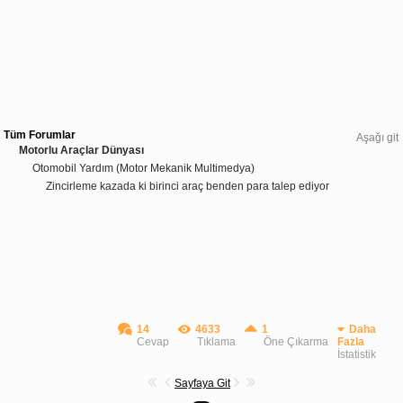
Tüm Forumlar
Aşağı git
Motorlu Araçlar Dünyası
Otomobil Yardım (Motor Mekanik Multimedya)
Zincirleme kazada ki birinci araç benden para talep ediyor
14
4633
1
Daha
Cevap
Tıklama
Öne Çıkarma
Fazla
İstatistik
Sayfaya Git