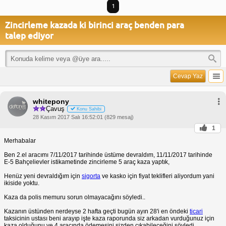
1
Zincirleme kazada ki birinci araç benden para
talep ediyor
Cevap Yaz
whitepony
Çavuş
Konu Sahibi
28 Kasım 2017 Salı 16:52:01 (829 mesaj)
1
Merhabalar
Ben 2.el aracımı 7/11/2017 tarihinde üstüme devraldım, 11/11/2017 tarihinde
E-5 Bahçelievler istikametinde zincirleme 5 araç kaza yaptık,
Henüz yeni devraldığım için
sigorta
ve kasko için fiyat teklifleri aliyordum yani
ikiside yoktu.
Kaza da polis memuru sorun olmayacağını söyledi..
Kazanın üstünden nerdeyse 2 hafta geçti bugün ayın 28'i en öndeki
ticari
taksicinin ustası beni arayıp işte kaza raporunda siz arkadan vurduğunuz için
kaza olduğunu ve 4 aracında ödemesini sizden çıkabileceğini söyledi,