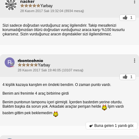
nacker
Yarbay
28 Kasım 2017 Salı 19:32:04 (8934 mesaj)
1
Sizi sadece doğrudan vurduğunuz araç ilgilendirir. Takip mesafenizi
korumadığınızdan ötürü doğrudan vurduğunuz araca karşı %100 kusurlu
çıkarsınız. Sizin vurduğunuz aracın dışındakiler sizi ilgilendirmez.
rbcntechnic
R
Yarbay
28 Kasım 2017 Salı 19:46:05 (10107 mesaj)
1
4 kişilik kazaya karıştım en öndeki bendim. O zaman punto vardı.
Benim ani frenimle 4 araç birbirine girdi
Benim puntonun tamponu içeri girmişti. İçerden bastırdım yerine oturdu.
Baktım başka da sorun yok. Arkadaki araçlar perişan helde
İşim vardı
bastım gittim pek beklemedim
Buna gelen
1 yanıtı gör.