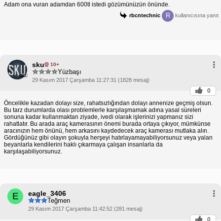
Adam ona vuran adamdan 600tl istedi gözümünüzün önünde.
R
rbcntechnic
kullanıcısına yanıt
sku
10+
Yüzbaşı
29 Kasım 2017 Çarşamba 11:27:31 (1828 mesaj)
0
Öncelikle kazadan dolayı size, rahatsızlığından dolayı annenize geçmiş olsun.
Bu tarz durumlarda olası problemlerle karşılaşmamak adına yasal süreleri
sonuna kadar kullanmaktan ziyade, ivedi olarak işlerinizi yapmanız sizi
rahatlatır. Bu arada araç kamerasının önemi burada ortaya çıkıyor, mümkünse
aracınızın hem önünü, hem arkasını kaydedecek araç kamerası mutlaka alın.
Gördüğünüz gibi olayın şokuyla herşeyi hatırlayamayabiliyorsunuz veya yalan
beyanlarla kendilerini haklı çıkarmaya çalışan insanlarla da
karşılaşabiliyorsunuz.
eagle_3406
E
Teğmen
29 Kasım 2017 Çarşamba 11:42:52 (281 mesaj)
0