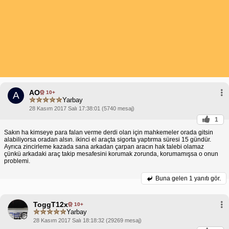
AO
10+
A
Yarbay
28 Kasım 2017 Salı 17:38:01 (5740 mesaj)
1
Sakın ha kimseye para falan verme derdi olan için mahkemeler orada gitsin
alabiliyorsa oradan alsın. ikinci el araçta sigorta yaptırma süresi 15 gündür.
Ayrıca zincirleme kazada sana arkadan çarpan aracın hak talebi olamaz
çünkü arkadaki araç takip mesafesini korumak zorunda, korumamışsa o onun
problemi.
Buna gelen
1 yanıtı gör.
ToggT12x
10+
Yarbay
28 Kasım 2017 Salı 18:18:32 (29269 mesaj)