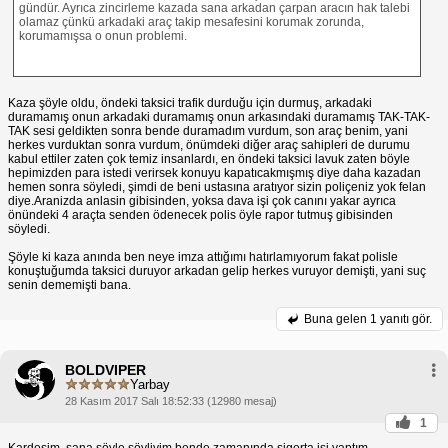
gündür. Ayrıca zincirleme kazada sana arkadan çarpan aracın hak talebi
olamaz çünkü arkadaki araç takip mesafesini korumak zorunda,
korumamışsa o onun problemi.
Kaza şöyle oldu, öndeki taksici trafik durduğu için durmuş, arkadaki
duramamış onun arkadaki duramamış onun arkasındaki duramamış TAK-TAK-
TAK sesi geldikten sonra bende duramadım vurdum, son araç benim, yani
herkes vurduktan sonra vurdum, önümdeki diğer araç sahipleri de durumu
kabul ettiler zaten çok temiz insanlardı, en öndeki taksici lavuk zaten böyle
hepimizden para istedi verirsek konuyu kapatıcakmışmış diye daha kazadan
hemen sonra söyledi, şimdi de beni ustasına aratıyor sizin poliçeniz yok felan
diye.Aranizda anlasin gibisinden, yoksa dava işi çok canını yakar ayrıca
önündeki 4 araçta senden ödenecek polis öyle rapor tutmuş gibisinden
söyledi.
Şöyle ki kaza anında ben neye imza attığımı hatırlamıyorum fakat polisle
konuştuğumda taksici duruyor arkadan gelip herkes vuruyor demişti, yani suç
senin dememişti bana.
Buna gelen
1 yanıtı gör.
BOLDVIPER
Yarbay
28 Kasım 2017 Salı 18:52:33 (12980 mesaj)
1
Kardeşim. sana şöyle söyliyim bende zamanında sigorta işi yaptım