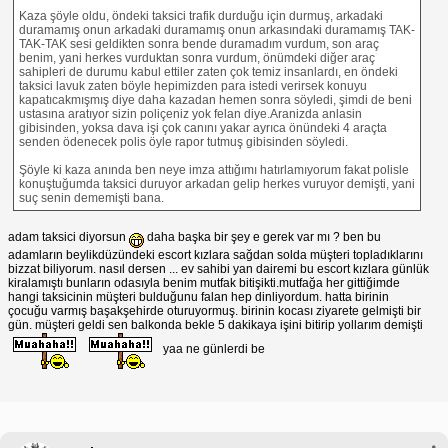
Kaza şöyle oldu, öndeki taksici trafik durduğu için durmuş, arkadaki
duramamış onun arkadaki duramamış onun arkasındaki duramamış TAK-
TAK-TAK sesi geldikten sonra bende duramadım vurdum, son araç
benim, yani herkes vurduktan sonra vurdum, önümdeki diğer araç
sahipleri de durumu kabul ettiler zaten çok temiz insanlardı, en öndeki
taksici lavuk zaten böyle hepimizden para istedi verirsek konuyu
kapatıcakmışmış diye daha kazadan hemen sonra söyledi, şimdi de beni
ustasına aratıyor sizin poliçeniz yok felan diye.Aranizda anlasin
gibisinden, yoksa dava işi çok canını yakar ayrıca önündeki 4 araçta
senden ödenecek polis öyle rapor tutmuş gibisinden söyledi.
Şöyle ki kaza anında ben neye imza attığımı hatırlamıyorum fakat polisle
konuştuğumda taksici duruyor arkadan gelip herkes vuruyor demişti, yani
suç senin dememişti bana.
adam taksici diyorsun
daha başka bir şey e gerek var mı ? ben bu
adamların beylikdüzündeki escort kızlara sağdan solda müşteri topladıklarını
bizzat biliyorum. nasıl dersen ... ev sahibi yan dairemi bu escort kızlara günlük
kiralamıştı bunların odasıyla benim mutfak bitişikti.mutfağa her gittiğimde
hangi taksicinin müşteri bulduğunu falan hep dinliyordum. hatta birinin
çocuğu varmış başakşehirde oturuyormuş. birinin kocası ziyarete gelmişti bir
gün. müşteri geldi sen balkonda bekle 5 dakikaya işini bitirip yollarım demişti
yaa ne günlerdi be