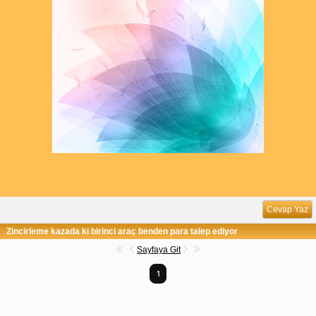
Cevap Yaz
Zincirleme kazada ki birinci araç benden para talep ediyor
Sayfaya Git
1