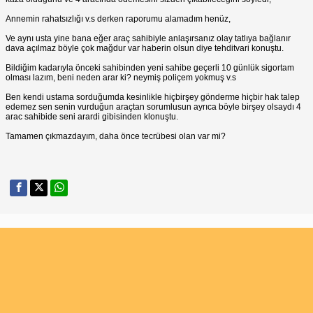
Annemin rahatsızlığı v.s derken raporumu alamadım henüz,
Ve aynı usta yine bana eğer araç sahibiyle anlaşırsanız olay tatlıya bağlanır
dava açılmaz böyle çok mağdur var haberin olsun diye tehditvari konuştu.
Bildiğim kadarıyla önceki sahibinden yeni sahibe geçerli 10 günlük sigortam
olması lazım, beni neden arar ki? neymiş poliçem yokmuş v.s
Ben kendi ustama sorduğumda kesinlikle hiçbirşey gönderme hiçbir hak talep
edemez sen senin vurduğun araçtan sorumlusun ayrıca böyle birşey olsaydı 4
arac sahibide seni arardi gibisinden klonuştu.
Tamamen çıkmazdayım, daha önce tecrübesi olan var mi?