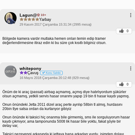
Lagun@
10+
Yarbay
29 Kasım 2017 Çarşamba 15:31:34 (2995 mesaj)
0
Bölgede kamera vardır mutlaka hemen onları temin edip tramer
değerlendirmesine itiraz edin ki bu süre çok kısıtlı bilginiz olsun.
whitepony
Çavuş
Konu Sahibi
16 Mayıs 2018 Çarşamba 20:12:48 (829 mesaj)
0
Önüm de ki araç (passat) airbag açmamış, açmış diye hatırlıyordum şükürler
olsun açmamış, yetkili servis hasar onarımı yapıp 19 bin tl hasar kaydı yapmış.
Onun önündeki Jetta 2011 dizel araç perte ayrılıp 58bin tl almış, hurdasını
20bin tlye satsa ordan da kurtarıyor gibiyiz
Onun önünde ki taksici hiç onarıma bile girmemiş, sms ile sorguluyorum hasar
kaydı çıkmıyor, ama tamponunda 500tl lik hasar bile yoktu, fakat şöyle bir
detay var,
Taksici pezevengi arkasında ki jettaya bana arkadan vurdu, işimden dolayı