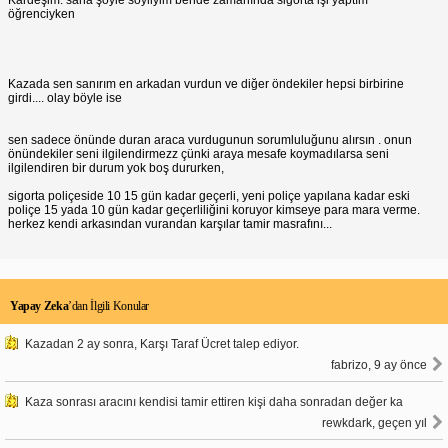
öğrenciyken
Kazada sen sanırım en arkadan vurdun ve diğer öndekiler hepsi birbirine
girdi.... olay böyle ise
sen sadece önünde duran araca vurdugunun sorumluluğunu alırsın . onun
önündekiler seni ilgilendirmezz çünki araya mesafe koymadılarsa seni
ilgilendiren bir durum yok boş dururken,
sigorta poliçeside 10 15 gün kadar geçerli, yeni poliçe yapılana kadar eski
poliçe 15 yada 10 gün kadar geçerliliğini koruyor kimseye para mara verme.
herkez kendi arkasından vurandan karşılar tamir masrafını...
Yapay Zeka
’dan İlgili Konular
Kazadan 2 ay sonra, Karşı Taraf Ücret talep ediyor.
fabrizo, 9 ay önce
Kaza sonrası aracını kendisi tamir ettiren kişi daha sonradan değer ka
rewkdark, geçen yıl