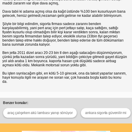
maddi zararım var diye dava açmış,
Dava tabii ki adama açmış olsa da kağıt üstünde %100 ben kusurluyum bana
gelecek, henüz gelmedi,nezaman gelir,gelirse ne kadar alabilir bilmiyorum.
Şöyle bir bilgi edindim, sigorta firması sadece zararını benden
karşılayabilirmiş, yani pert araç için pert jettayı satıp, kaça sattığını, sattığı
fiyatın kusurlu olup olmadığını bilir kişi karar verdikten sonra, kalan miktarı
benim sigorta firmamdan talep ediyor, eksiklik olursa (33bin tlyi geçerse)
benden talep etme hakkı doğuyor, benden talep ederse de tüm dökümanları
bana sunmak zorunda kalıyor.
Ben jetta 2011 dizel aracı 20-23 bin tl den aşağı satacağını düşünmüyorum,
çünkü jetta kazadan sonra yürüdü, yani bildiğin çekiciye gitmedi gayet düzgün
yol aldı araba 1 km boyunca. kaporta hasarı çok düşüktü sadece airbag
açması kötü oldu. Mekanik motorsal sorun yoktu gibi.
Bu işten sıyrılacağım gibi, en kötü 5-10 girecek, ona da taksit yaparlar sanırım,
hayır konuyla ilgili ne arayan ne soran var, çok havada boşta kaldı bu konu
da.
Benzer konular:
araç çalışırken akü lambası yanıp sönüyor
ankara sigorta güvenilir mi