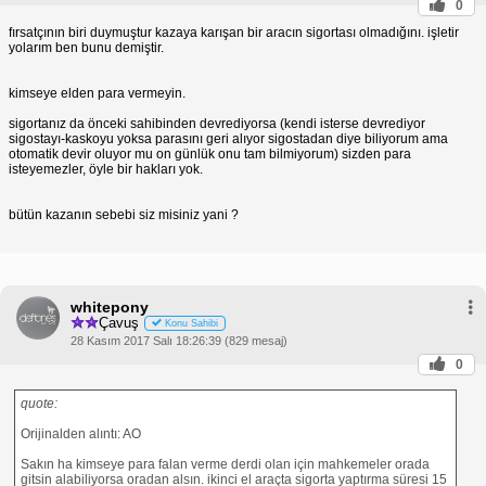
0
fırsatçının biri duymuştur kazaya karışan bir aracın sigortası olmadığını. işletir
yolarım ben bunu demiştir.
kimseye elden para vermeyin.
sigortanız da önceki sahibinden devrediyorsa (kendi isterse devrediyor
sigostayı-kaskoyu yoksa parasını geri alıyor sigostadan diye biliyorum ama
otomatik devir oluyor mu on günlük onu tam bilmiyorum) sizden para
isteyemezler, öyle bir hakları yok.
bütün kazanın sebebi siz misiniz yani ?
whitepony
Çavuş
Konu Sahibi
28 Kasım 2017 Salı 18:26:39 (829 mesaj)
0
quote:
Orijinalden alıntı: AO
Sakın ha kimseye para falan verme derdi olan için mahkemeler orada
gitsin alabiliyorsa oradan alsın. ikinci el araçta sigorta yaptırma süresi 15