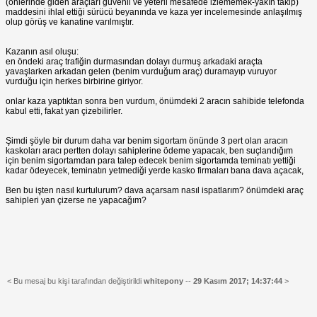
(önlerinde giden araçları güvenli ve yeterli mesafede izlememek-yakın takip)
maddesini ihlal ettiği sürücü beyanında ve kaza yer incelemesinde anlaşılmış
olup görüş ve kanatine varılmıştır.
Kazanın asıl oluşu:
en öndeki araç trafiğin durmasından dolayı durmuş arkadaki araçta
yavaşlarken arkadan gelen (benim vurduğum araç) duramayıp vuruyor
vurduğu için herkes birbirine giriyor.
onlar kaza yaptıktan sonra ben vurdum, önümdeki 2 aracın sahibide telefonda
kabul etti, fakat yan çizebilirler.
Şimdi şöyle bir durum daha var benim sigortam önünde 3 pert olan aracın
kaskoları aracı pertten dolayı sahiplerine ödeme yapacak, ben suçlandığım
için benim sigortamdan para talep edecek benim sigortamda teminatı yettiği
kadar ödeyecek, teminatın yetmediği yerde kasko firmaları bana dava açacak,
Ben bu işten nasıl kurtulurum? dava açarsam nasıl ispatlarım? önümdeki araç
sahipleri yan çizerse ne yapacağım?
< Bu mesaj bu kişi tarafından değiştirildi
whitepony
--
29 Kasım 2017; 14:37:44
>