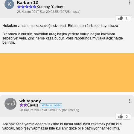
Karbon 12
K
Kurmay Yarbay
28 Kasım 2017 Salı 20:08:55 (10725 mesaj)
1
Hukuken zincirleme kaza değil sizinkisi. Birbirinden farklı dört ayrıı kaza.
Bir araca vurursun, savrulan araç başka yerlere vurup başka kazalara
sebebiyet verir. Zincirleme kaza budur. Polis raporunda mutlaka açık halde
belirtilir.
whitepony
Çavuş
Konu Sahibi
28 Kasım 2017 Salı 20:09:35 (829 mesaj)
0
Abi bak sana yemin ederim takside bi hasar vardi hafif çektircek pasta cila
yapcak, hiçbirşey yapmazsa bile kullanır göze bile batmıyor hafif eğilmiş.