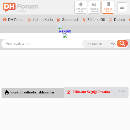
Uygulama
Teknoloji
Giriş ve
ile Aç
Haberleri
Kayıt
DH Portal
İndirim Kodu
Speedtest
Bölüme Git
Destek
Gizle
Editörün Seçtiği Fırsatlar
Sıcak Fırsatlarda Tıklananlar