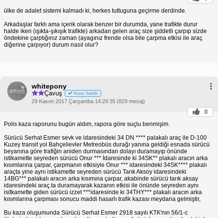
ülke de adalet sistemi kalmadı ki, herkes tuttuguna geçirme derdinde.
Arkadaşlar farklı ama içerik olarak benzer bir durumda, yane trafikte durur
halde iken (ışıkta-şıkışık trafikte) arkadan gelen araç size şiddetli çarpıp sizde
öndekine çarptığınız zaman (ayagınız frende olsa bile çarpma etkisi ile araç
diğerine çarpıyor) durum nasıl olur?
whitepony
Çavuş
Konu Sahibi
29 Kasım 2017 Çarşamba 14:29:35 (829 mesaj)
0
Polis kaza raporunu bugün aldım, rapora göre suçlu benmişim.
Sürücü Serhat Esmer sevk ve idaresindeki 34 DN **** palakalı araç ile D-100
Kuzey transit yol Bahçelievler Metreobüs durağı yanına geldiği esnada sürücü
beyanına göre trafiğin aniden durmasından dolayı duramayıp önünde
istikamette seyreden sürücü Onur *** İdaresinde ki 34SK** plakalı aracın arka
kısımlarına çarpar, çarpmanın etkisiyle Onur *** idaresindeki 34SK**** plakalı
araçta yine aynı istikamette seyreden sürücü Tarık Aksoy idaresindeki
14BG*** palakalı aracın arka kısımına çarpar, akabinde sürücü tarık aksay
idaresindeki araç.ta duramayarak kazanın etkisi ile önünde seyreden aynı
isitkamette giden sürücü izzet ***idaresinde ki 34THY*** plakalı aracın arka
kısımlarına çarpması sonucu maddi hasarlı trafik kazası meydana gelmiştir,
Bu kaza oluşumunda Sürücü Serhat Esmer 2918 sayılı KTK'nın 56/1-c