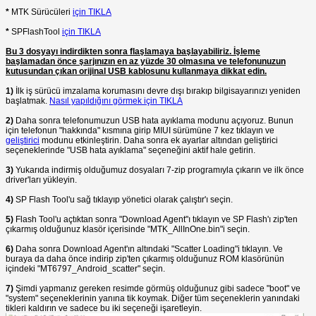
*
MTK Sürücüleri
için TIKLA
*
SPFlashTool
için TIKLA
Bu 3 dosyayı indirdikten sonra flaşlamaya başlayabiliriz. İşleme
başlamadan önce şarjınızın en az yüzde 30 olmasına ve telefonunuzun
kutusundan çıkan orijinal USB kablosunu kullanmaya dikkat edin.
1)
İlk iş sürücü imzalama korumasını devre dışı bırakıp bilgisayarınızı yeniden
başlatmak.
Nasıl yapıldığını görmek için TIKLA
2)
Daha sonra telefonumuzun USB hata ayıklama modunu açıyoruz. Bunun
için telefonun "hakkında" kısmına girip MIUI sürümüne 7 kez tıklayın ve
geliştirici
modunu etkinleştirin. Daha sonra ek ayarlar altından geliştirici
seçeneklerinde "USB hata ayıklama" seçeneğini aktif hale getirin.
3)
Yukarıda indirmiş olduğumuz dosyaları 7-zip programıyla çıkarın ve ilk önce
driver'ları yükleyin.
4)
SP Flash Tool'u sağ tıklayıp yönetici olarak çalıştır'ı seçin.
5)
Flash Tool'u açtıktan sonra "Download Agent"ı tıklayın ve SP Flash'ı zip'ten
çıkarmış olduğunuz klasör içerisinde "MTK_AllInOne.bin"i seçin.
6)
Daha sonra Download Agent'ın altındaki "Scatter Loading"i tıklayın. Ve
buraya da daha önce indirip zip'ten çıkarmış olduğunuz ROM klasörünün
içindeki "MT6797_Android_scatter" seçin.
7)
Şimdi yapmanız gereken resimde görmüş olduğunuz gibi sadece "boot" ve
"system" seçeneklerinin yanına tik koymak. Diğer tüm seçeneklerin yanındaki
tikleri kaldırın ve sadece bu iki seçeneği işaretleyin.