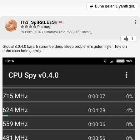
Buna gelen
1 yanıtı gör.
Th3_SpiRitLEsS
10+
Yüzbaşı
29 Ekim 2016 Cumartesi 13:21:58 (1452 mesaj)
1
Global 8.0.4.0 kararlı sürümde deep sleep problemini gidermişler. Telefon
daha akıcı hale gelmiş.