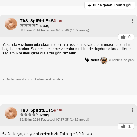
Buna gelen
1 yanıtı gör.
Th3_SpiRitLEsS
10+
Yüzbaşı
31 Ekim 2016 Pazartesi 07:56:40 (1452 mesaj)
0
Yukarıda yazdığım gibi ekranın gorilla glass olmasi yada olmaması ile ilgili bir
bilgi bulamadım. Sadece inceleme videolarının birinde duydum o kadar..ilerde
sağlamlık testleri çıkar oralarda görürüz artik
tarun
kullanıcısına yanıt
< Bu ileti mobil sürüm kullanılarak atıldı >
Th3_SpiRitLEsS
10+
Yüzbaşı
31 Ekim 2016 Pazartesi 07:57:35 (1452 mesaj)
1
5v 2a ile şarj ediyor nisbeten hızlı. Fakat q.c 3.0 fln yok