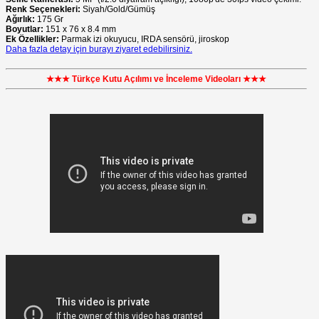
Renk Seçenekleri:
Siyah/Gold/Gümüş
Ağırlık:
175 Gr
Boyutlar:
151 x 76 x 8.4 mm
Ek Özellikler:
Parmak izi okuyucu, IRDA sensörü, jiroskop
Daha fazla detay için burayı ziyaret edebilirsiniz.
★★★ Türkçe Kutu Açılımı ve İnceleme Videoları ★★★