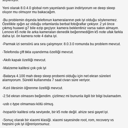
Yeni olarak 8.0.4.0 global rom yayınlandı şuan indiriyorum ve deep sleep
oluyor mu olmuyor mu bakacağım.
-Bu problemin dışında telefonun kameralarının pek iyi olduğu söylenemez.
Özellikle ışığın az olduğu ortamlarda berbat fotoğraflar çekiyor. 2 yıl önce
çıkmış huawei g7 bile ezip geçiyor. kamera beklentiniz varsa sakın almayın.
Lenovo k5 note ile arka kameraları denedik beğenmediğim k5 note ufak farkla
daha iyi. ön kamera note 4 daha iyi.
-Parmak izi sensörü ara sıra çalışmıyor. 8.0.3.0 romunda bu problem mevcut.
-Telefonda çift tıkla uyandırma özelliği mevcut.
-Akıllı kapak özelliği mevcut.
-Malzeme kalitesi çok çok iyi
-Batarya 4.100 mah deep sleep probemi olduğu için net ekran süreleri
alamıyorum. Sürekli kullanımda 7 saat civarı süre veriyor.
-Kızıl ötesinin öğrenme özelliği mevcut.
-2.5d ekran olmasını beğendim. çizilmez mi bununla ilgili bir bilgi bulamadım.
-usb c-type olmaması kötü olmuş.
-hoparlör kalitesi orta seviyede, bir k5 note değil. ahize sesi gayet iyi.
-Sonuç olarak bir xiaomi klasiği. xiaomi sayesinde root, rom, recovery vs
hepsini çok iyi öğreniyorsunuz.