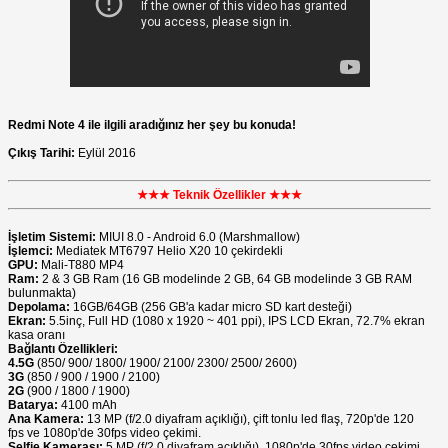
Redmi Note 4 ile ilgili aradığınız her şey bu konuda!
Çıkış Tarihi:
Eylül 2016
★★★ Teknik Özellikler ★★★
İşletim Sistemi:
MIUI 8.0 - Android 6.0 (Marshmallow)
İşlemci:
Mediatek MT6797 Helio X20 10 çekirdekli
GPU:
Mali-T880 MP4
Ram:
2 & 3 GB Ram (16 GB modelinde 2 GB, 64 GB modelinde 3 GB RAM
bulunmakta)
Depolama:
16GB/64GB (256 GB'a kadar micro SD kart desteği)
Ekran:
5.5inç, Full HD (1080 x 1920 ~ 401 ppi), IPS LCD Ekran, 72.7% ekran
kasa oranı
Bağlantı Özellikleri:
4.5G
(850/ 900/ 1800/ 1900/ 2100/ 2300/ 2500/ 2600)
3G
(850 / 900 / 1900 / 2100)
2G
(900 / 1800 / 1900)
Batarya:
4100 mAh
Ana Kamera:
13 MP (f/2.0 diyafram açıklığı), çift tonlu led flaş, 720p'de 120
fps ve 1080p'de 30fps video çekimi.
Selfie Kamerası:
5 MP (f/2.0 diyafram açıklığı), 1080p'de 30fps video çekimi.