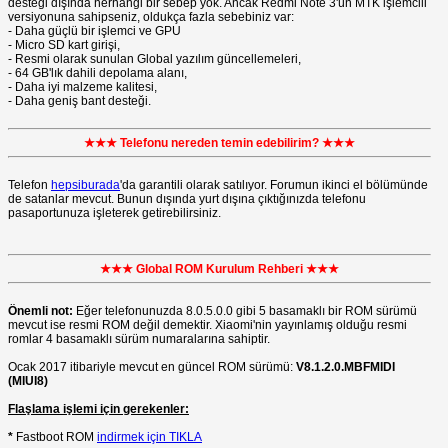
desteği dışında herhangi bir sebep yok. Ancak Redmi Note 3'ün MTK işlemcili
versiyonuna sahipseniz, oldukça fazla sebebiniz var:
- Daha güçlü bir işlemci ve GPU
- Micro SD kart girişi,
- Resmi olarak sunulan Global yazılım güncellemeleri,
- 64 GB'lık dahili depolama alanı,
- Daha iyi malzeme kalitesi,
- Daha geniş bant desteği.
★★★ Telefonu nereden temin edebilirim? ★★★
Telefon
hepsiburada
'da garantili olarak satılıyor. Forumun ikinci el bölümünde
de satanlar mevcut. Bunun dışında yurt dışına çıktığınızda telefonu
pasaportunuza işleterek getirebilirsiniz.
★★★ Global ROM Kurulum Rehberi ★★★
Önemli not:
Eğer telefonunuzda 8.0.5.0.0 gibi 5 basamaklı bir ROM sürümü
mevcut ise resmi ROM değil demektir. Xiaomi'nin yayınlamış olduğu resmi
romlar 4 basamaklı sürüm numaralarına sahiptir.
Ocak 2017 itibariyle mevcut en güncel ROM sürümü:
V8.1.2.0.MBFMIDI
(MIUI8)
Flaşlama işlemi için gerekenler:
*
Fastboot ROM
indirmek için TIKLA