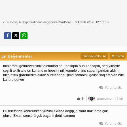
< Bu mesaj bu kişi tarafından değiştirildi
PearBear
--
9 Aralık 2017; 12:13:5
>
En Beğenilenler
Tüm Yorumları Aç
Tümü
mezaramı götüreceksiniz telefonları onu hesapla bunu hesapla, ben yıllardır
çeşitli akıllı telefon kullandım hepsini pili komple bitirip sabah şarjdan aldım
hiçbir fark göremedim ekran sürelerinde, şimdi teknoloji gelişti şarj eferken bile
kalibre ediyor
Yoruma Git
6
termomen
| 9 yıl
Bu telefonda konusurken yüzüm ekrana degip, tuslara dokunma çok
oluyor.Ekran sensörü çok başarılı değil sanırım
Yoruma Git