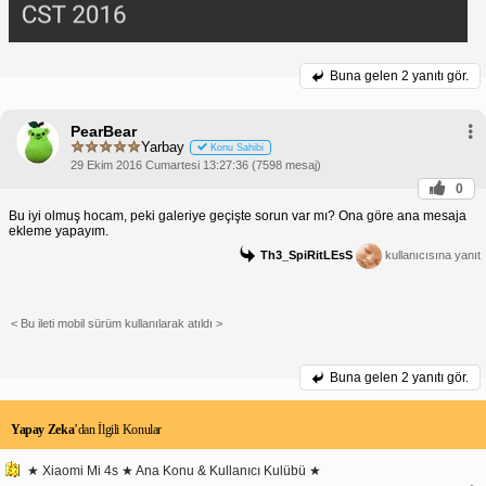
Buna gelen
2 yanıtı gör.
PearBear
Yarbay
Konu Sahibi
29 Ekim 2016 Cumartesi 13:27:36 (7598 mesaj)
0
Bu iyi olmuş hocam, peki galeriye geçişte sorun var mı? Ona göre ana mesaja
ekleme yapayım.
Th3_SpiRitLEsS
kullanıcısına yanıt
< Bu ileti mobil sürüm kullanılarak atıldı >
Buna gelen
2 yanıtı gör.
Yapay Zeka
’dan İlgili Konular
★ Xiaomi Mi 4s ★ Ana Konu & Kullanıcı Kulübü ★