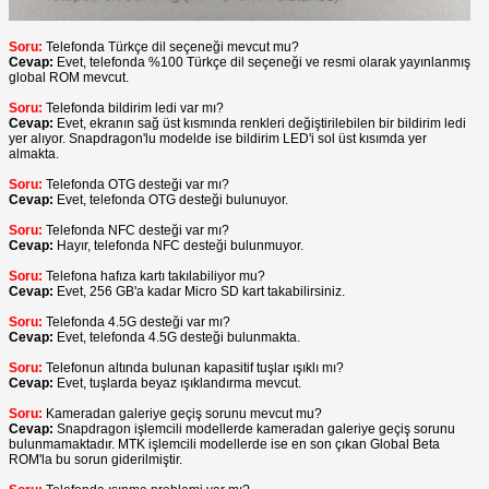
Soru:
Telefonda Türkçe dil seçeneği mevcut mu?
Cevap:
Evet, telefonda %100 Türkçe dil seçeneği ve resmi olarak yayınlanmış
global ROM mevcut.
Soru:
Telefonda bildirim ledi var mı?
Cevap:
Evet, ekranın sağ üst kısmında renkleri değiştirilebilen bir bildirim ledi
yer alıyor. Snapdragon'lu modelde ise bildirim LED'i sol üst kısımda yer
almakta.
Soru:
Telefonda OTG desteği var mı?
Cevap:
Evet, telefonda OTG desteği bulunuyor.
Soru:
Telefonda NFC desteği var mı?
Cevap:
Hayır, telefonda NFC desteği bulunmuyor.
Soru:
Telefona hafıza kartı takılabiliyor mu?
Cevap:
Evet, 256 GB'a kadar Micro SD kart takabilirsiniz.
Soru:
Telefonda 4.5G desteği var mı?
Cevap:
Evet, telefonda 4.5G desteği bulunmakta.
Soru:
Telefonun altında bulunan kapasitif tuşlar ışıklı mı?
Cevap:
Evet, tuşlarda beyaz ışıklandırma mevcut.
Soru:
Kameradan galeriye geçiş sorunu mevcut mu?
Cevap:
Snapdragon işlemcili modellerde kameradan galeriye geçiş sorunu
bulunmamaktadır. MTK işlemcili modellerde ise en son çıkan Global Beta
ROM'la bu sorun giderilmiştir.