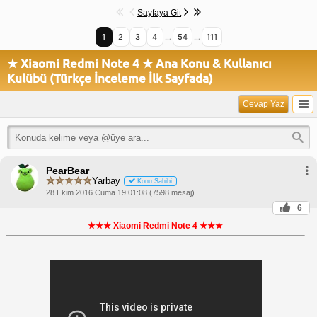
Sayfaya Git
1
2
3
4
…
54
…
111
★ Xiaomi Redmi Note 4 ★ Ana Konu & Kullanıcı
Kulübü (Türkçe İnceleme İlk Sayfada)
Cevap Yaz
PearBear
Yarbay
Konu Sahibi
28 Ekim 2016 Cuma 19:01:08 (7598 mesaj)
6
★★★ Xiaomi Redmi Note 4 ★★★