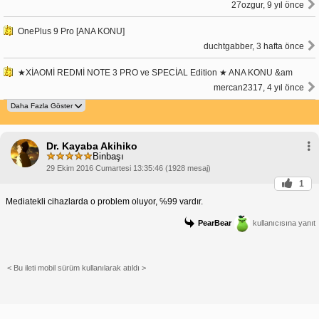
27ozgur, 9 yıl önce
OnePlus 9 Pro [ANA KONU]
duchtgabber, 3 hafta önce
★XİAOMİ REDMİ NOTE 3 PRO ve SPECİAL Edition ★ ANA KONU &am
mercan2317, 4 yıl önce
Dr. Kayaba Akihiko
Binbaşı
29 Ekim 2016 Cumartesi 13:35:46 (1928 mesaj)
1
Mediatekli cihazlarda o problem oluyor, ℅99 vardır.
PearBear
kullanıcısına yanıt
< Bu ileti mobil sürüm kullanılarak atıldı >