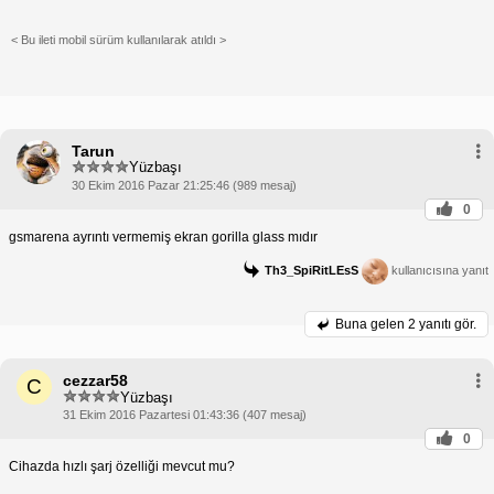
< Bu ileti mobil sürüm kullanılarak atıldı >
Tarun
Yüzbaşı
30 Ekim 2016 Pazar 21:25:46 (989 mesaj)
0
gsmarena ayrıntı vermemiş ekran gorilla glass mıdır
Th3_SpiRitLEsS
kullanıcısına yanıt
Buna gelen
2 yanıtı gör.
cezzar58
C
Yüzbaşı
31 Ekim 2016 Pazartesi 01:43:36 (407 mesaj)
0
Cihazda hızlı şarj özelliği mevcut mu?