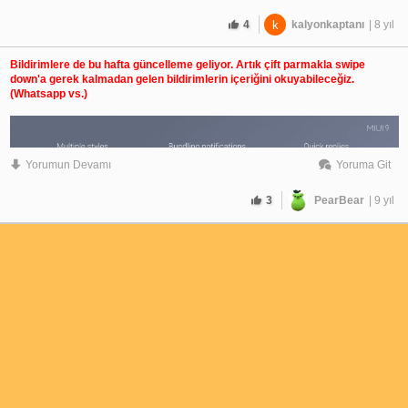
4
k
kalyonkaptanı
| 8 yıl
Bildirimlere de bu hafta güncelleme geliyor. Artık çift parmakla swipe
down'a gerek kalmadan gelen bildirimlerin içeriğini okuyabileceğiz.
(Whatsapp vs.)
Yorumun Devamı
Yoruma Git
3
PearBear
| 9 yıl