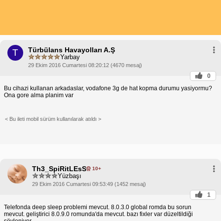
Türbülans Havayolları A.Ş
T
Yarbay
29 Ekim 2016 Cumartesi 08:20:12 (4670 mesaj)
0
Bu cihazi kullanan arkadaslar, vodafone 3g de hat kopma durumu yasiyormu?
Ona gore alma planim var
< Bu ileti mobil sürüm kullanılarak atıldı >
Th3_SpiRitLEsS
10+
Yüzbaşı
29 Ekim 2016 Cumartesi 09:53:49 (1452 mesaj)
1
Telefonda deep sleep problemi mevcut. 8.0.3.0 global romda bu sorun
mevcut. geliştirici 8.0.9.0 romunda'da mevcut. bazı fixler var düzeltildiği
söyleniyor.