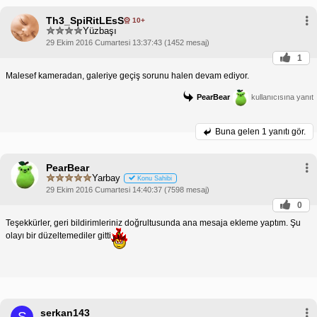
Th3_SpiRitLEsS
10+
Yüzbaşı
29 Ekim 2016 Cumartesi 13:37:43 (1452 mesaj)
1
Malesef kameradan, galeriye geçiş sorunu halen devam ediyor.
PearBear
kullanıcısına yanıt
Buna gelen
1 yanıtı gör.
PearBear
Yarbay
Konu Sahibi
29 Ekim 2016 Cumartesi 14:40:37 (7598 mesaj)
0
Teşekkürler, geri bildirimleriniz doğrultusunda ana mesaja ekleme yaptım. Şu
olayı bir düzeltemediler gitti
serkan143
S