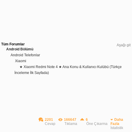
Tüm Forumlar
Aşağı git
Android Bölümü
Android Telefonlar
Xiaomi
★ Xiaomi Redmi Note 4 ★ Ana Konu & Kullanıcı Kulübü (Türkçe
İnceleme İlk Sayfada)
2201
166647
6
Daha
Cevap
Tıklama
Öne Çıkarma
Fazla
İstatistik