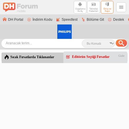
Uygulama
Teknoloji
Giriş ve
ile Aç
Haberleri
Kayıt
DH Portal
İndirim Kodu
Speedtest
Bölüme Git
Destek
Gizle
Editörün Seçtiği Fırsatlar
Sıcak Fırsatlarda Tıklananlar