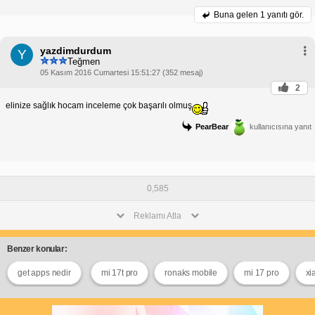
Buna gelen
1 yanıtı gör.
yazdimdurdum
Y
Teğmen
05 Kasım 2016 Cumartesi 15:51:27 (352 mesaj)
2
elinize sağlık hocam inceleme çok başarılı olmuş
PearBear
kullanıcısına yanıt
0,585
Reklamı Atla
Benzer konular:
get apps nedir
mi 17t pro
ronaks mobile
mi 17 pro
xi