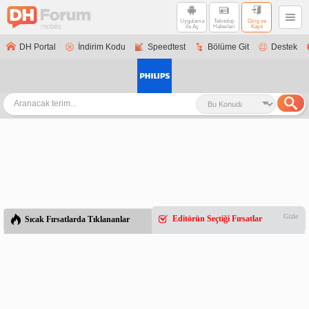
Uygulama
Teknoloji
Giriş ve
ile Aç
Haberleri
Kayıt
DH Portal
İndirim Kodu
Speedtest
Bölüme Git
Destek
Gizle
Editörün Seçtiği Fırsatlar
Sıcak Fırsatlarda Tıklananlar