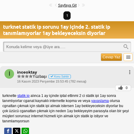
Sayfaya Git
1
turknet statik ip sorunu 1ay içinde 2. statik ip
tanımlamıyorlar 1ay bekleyeceksin diyorlar
Cevap Yaz
inceoktay
İ
Yüzbaşı
Konu Sahibi
16 Kasım 2023 Perşembe 15:53:45 (782 mesaj)
0
turknette
statik ip
alınca 1 ay içinde iptal ettinmi 2 ci statik ipi 1ay sonra
tanımlıyorlar cganat kaynaklı internette kopma ve veya
yavaşlama
olursa
cgnattan çıkmak için statik ipi almak istersen 1ay bekleyeceksin diyorlar bu
çok üzücü cganattan çıkmak için neden 1ay bekleyeyim parasıyla olan bir şeyi
müşteri sorunsuz internet hizmeti için almak için statik ip istiyor ve
tanımlamıyorsun