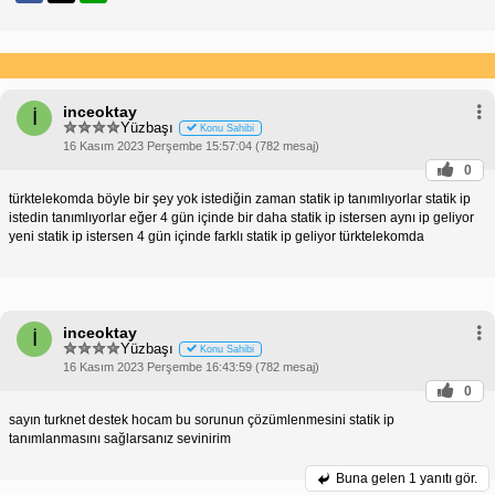
inceoktay
İ
Yüzbaşı
Konu Sahibi
16 Kasım 2023 Perşembe 15:57:04 (782 mesaj)
0
türktelekomda böyle bir şey yok istediğin zaman statik ip tanımlıyorlar statik ip
istedin tanımlıyorlar eğer 4 gün içinde bir daha statik ip istersen aynı ip geliyor
yeni statik ip istersen 4 gün içinde farklı statik ip geliyor türktelekomda
inceoktay
İ
Yüzbaşı
Konu Sahibi
16 Kasım 2023 Perşembe 16:43:59 (782 mesaj)
0
sayın turknet destek hocam bu sorunun çözümlenmesini statik ip
tanımlanmasını sağlarsanız sevinirim
Buna gelen
1 yanıtı gör.