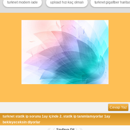
turknet modem iade
upload hızı kaç olmalı
turknet gigafiber haritas
Cevap Yaz
turknet statik ip sorunu 1ay içinde 2. statik ip tanımlamıyorlar 1ay
bekleyeceksin diyorlar
Sayfaya Git