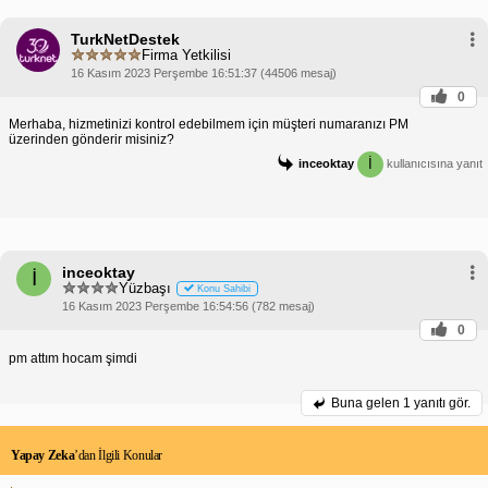
TurkNetDestek
Firma Yetkilisi
16 Kasım 2023 Perşembe 16:51:37 (44506 mesaj)
0
Merhaba, hizmetinizi kontrol edebilmem için müşteri numaranızı PM
üzerinden gönderir misiniz?
İ
inceoktay
kullanıcısına yanıt
inceoktay
İ
Yüzbaşı
Konu Sahibi
16 Kasım 2023 Perşembe 16:54:56 (782 mesaj)
0
pm attım hocam şimdi
Buna gelen
1 yanıtı gör.
Yapay Zeka
’dan İlgili Konular