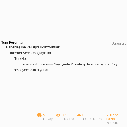
Tüm Forumlar
Aşağı git
Haberleşme ve Dijital Platformlar
İnternet Servis Sağlayıcılar
TurkNet
turknet statik ip sorunu 1ay içinde 2. statik ip tanımlamıyorlar 1ay
bekleyeceksin diyorlar
5
865
0
Daha
Cevap
Tıklama
Öne Çıkarma
Fazla
İstatistik