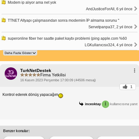
Modem ip alıyor ama net yok
AndJusticeForAll, 6 yıl önce
TTNET Altyapı çalışmasından sonra modemim İP almama sorunu ''
Servetpanpa37, 2 yıl önce
superonline fiber her saatte paket kaybı problemi (ping apple.com %60
LGKullanıcısıı324, 4 yıl önce
TurkNetDestek
Firma Yetkilisi
16 Kasım 2023 Perşembe 17:00:09 (44506 mesaj)
1
Kontrol ederek dönüş yapacağım
İ
inceoktay
kullanıcısına yanıt
Benzer konular: