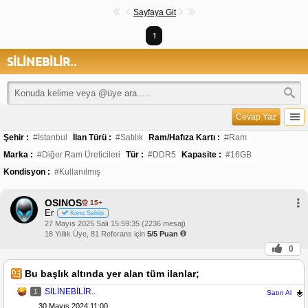
Sayfaya Git
1
SİLİNEBİLİR..
Cevap Yaz
Şehir :
#İstanbul
İlan Türü :
#Satılık
Ram/Hafıza Kartı :
#Ram
Marka :
#Diğer Ram Üreticileri
Tür :
#DDR5
Kapasite :
#16GB
Kondisyon :
#Kullanılmış
OSINOS
15+
Er
Konu Sahibi
27 Mayıs 2025 Salı 15:59:35 (2236 mesaj)
18 Yıllık Üye, 81 Referans için
5/5 Puan
0
Bu başlık altında yer alan tüm ilanlar;
SİLİNEBİLİR..
1
Satın Al
30 Mayıs 2024 11:00