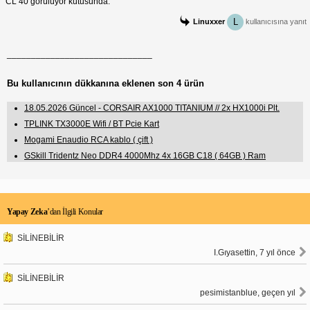
CL 40 görülüyor kutusunda.
L
Linuxxer
kullanıcısına yanıt
______________________________
Bu kullanıcının dükkanına eklenen son 4 ürün
18.05.2026 Güncel - CORSAIR AX1000 TITANIUM // 2x HX1000i Plt.
TPLINK TX3000E Wifi / BT Pcie Kart
Mogami Enaudio RCA kablo ( çift )
GSkill Tridentz Neo DDR4 4000Mhz 4x 16GB C18 ( 64GB ) Ram
Yapay Zeka
’dan İlgili Konular
SİLİNEBİLİR
I.Gıyasettin, 7 yıl önce
SİLİNEBİLİR
pesimistanblue, geçen yıl