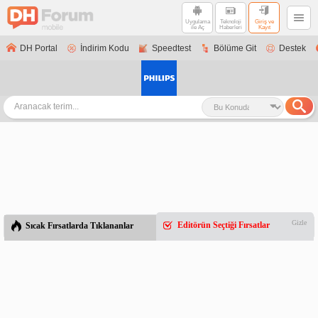
Uygulama
Teknoloji
Giriş ve
ile Aç
Haberleri
Kayıt
DH Portal
İndirim Kodu
Speedtest
Bölüme Git
Destek
Gizle
Editörün Seçtiği Fırsatlar
Sıcak Fırsatlarda Tıklananlar