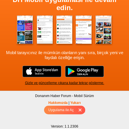
edin.
Mobil tarayıcınız ile mümkün olanların yanı sıra, birçok yeni ve
faydalı özelliğe erişin.
Gizle ve güncelleme çıkana kadar tekrar gösterme.
Donanım Haber Forum - Mobil Sürüm
Hakkımızda
|
Yukarı
Uygulama ile Aç
Tam sürüm için Tıklayınız
Version: 1.1.2306