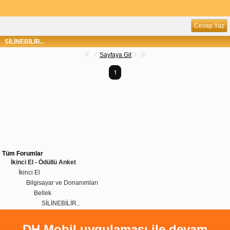
Cevap Yaz
SİLİNEBİLİR..
Sayfaya Git
1
Tüm Forumlar
İkinci El - Ödüllü Anket
İkinci El
Bilgisayar ve Donanımları
Bellek
SİLİNEBİLİR..
DH Mobil uygulaması ile devam