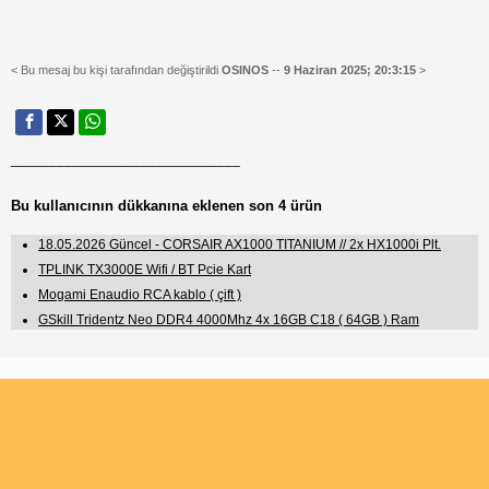
< Bu mesaj bu kişi tarafından değiştirildi
OSINOS
--
9 Haziran 2025; 20:3:15
>
______________________________
Bu kullanıcının dükkanına eklenen son 4 ürün
18.05.2026 Güncel - CORSAIR AX1000 TITANIUM // 2x HX1000i Plt.
TPLINK TX3000E Wifi / BT Pcie Kart
Mogami Enaudio RCA kablo ( çift )
GSkill Tridentz Neo DDR4 4000Mhz 4x 16GB C18 ( 64GB ) Ram