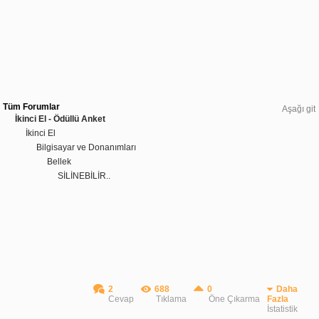
Tüm Forumlar
Aşağı git
İkinci El - Ödüllü Anket
İkinci El
Bilgisayar ve Donanımları
Bellek
SİLİNEBİLİR..
2
688
0
Daha
Cevap
Tıklama
Öne Çıkarma
Fazla
İstatistik