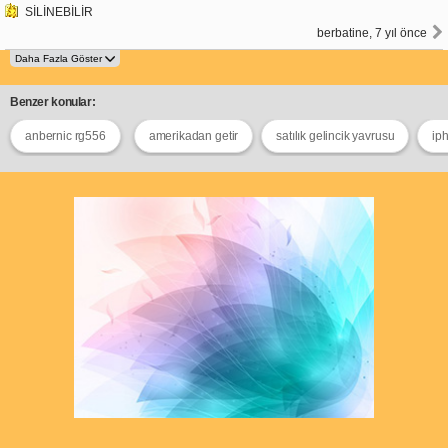
SİLİNEBİLİR
berbatine, 7 yıl önce
Benzer konular:
anbernic rg556
amerikadan getir
satılık gelincik yavrusu
ip