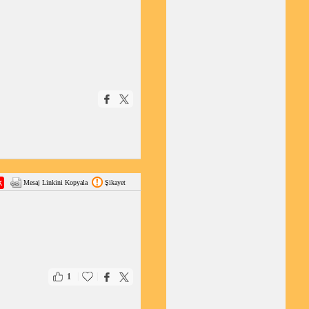
Mesaj Linkini Kopyala
Şikayet
|
|
1