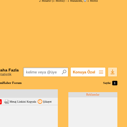
2 Misafir (1 Mobil) -
1 Masaüstü
,
1 Mobil
aha Fazla
Konuya Özel
statistik
Favorilerime Ekle
ımHaber Forum
Sayfa:
1
Konuyu Açandan
Reklamlar
Popüler Mesajlar
Mesaj Linkini Kopyala
Şikayet
Linkli Mesajlar
Yazdır
E-Posta Aboneliği
Konuyu Gizle