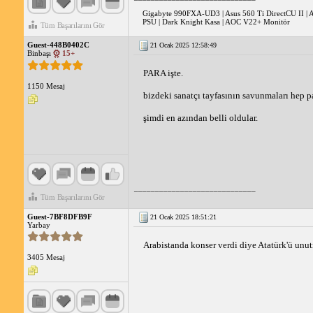
Gigabyte 990FXA-UD3 | Asus 560 Ti DirectCU II |
PSU | Dark Knight Kasa | AOC V22+ Monitör
Tüm Başarılarını Gör
Guest-448B0402C
21 Ocak 2025 12:58:49
Binbaşı
15+
PARA işte.
1150 Mesaj
bizdeki sanatçı tayfasının savunmaları hep par
şimdi en azından belli oldular.
_____________________________
Tüm Başarılarını Gör
Guest-7BF8DFB9F
21 Ocak 2025 18:51:21
Yarbay
Arabistanda konser verdi diye Atatürk'ü unut
3405 Mesaj