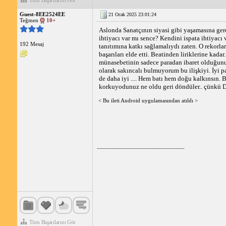
Tüm Başarılarını Gör
Guest-8EE2524EE
21 Ocak 2025 23:01:24
Teğmen
10+
Aslonda Sanatçının siyasi gibi yaşamasına ger
ihtiyacı var mı sence? Kendini ispata ihtiyacı 
192 Mesaj
tanıtımına katkı sağlamalıydı zaten. O rekorl
başarıları elde etti. Beatinden liriklerine kada
münasebetinin sadece paradan ibaret olduğunu 
olarak sakıncalı bulmuyorum bu ilişkiyi. İyi pa
de daha iyi .... Hem batı hem doğu kalkınsın. B
korkuyodunuz ne oldu geri döndüler.. çünkü D
< Bu ileti Android uygulamasından atıldı >
_____________________________
Tüm Başarılarını Gör