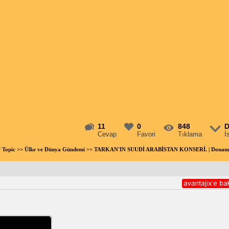
11
0
848
D
Cevap
Favori
Tıklama
İ
f Topic
>>
Ülke ve Dünya Gündemi
>> TARKAN'IN SUUDİ ARABİSTAN KONSERİ. | Donan