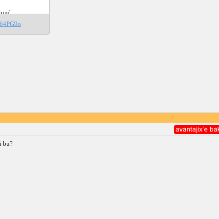
un/

u64PG9o
n/

hmanuzun
i bu?