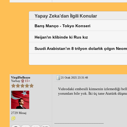
Yapay Zeka’dan İlgili Konular
Barış Manço - Tokyo Konseri
Heijan'ın klibinde ki Rus kız
Suudi Arabistan’ın 8 trilyon dolarlık çılgın Neom
VirgilSollozzo
21 Ocak 2025 23:31:48
Yarbay
15+
Vıdeodaki embesili kimsenin izlemediği belli o
yorumları bile yok. İki üç tane Atatürk dü
2729 Mesaj
_____________________________