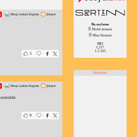
Mesaj Linkini Kopyala
Şikayet
Bu sayfanın
Mobil sürümü
Mini Sürümü
BR2
1,227
1.2.165
|
|
3
Reklamlar
Mesaj Linkini Kopyala
Şikayet
yürütüldü. 
|
|
0