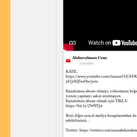
Abdurrahman Uzun
youtube
KATIL: 
https://www.youtube.com/channel/UC6V
j41jiSQ5wfAw/join

Kanalımıza abone olmayı, videomuzu beğe
yorum yapmayı sakın unutmayın.

Kanalımıza abone olmak için TIKLA: 
https://bit.ly/2WHTjrt

Beni diğer sosyal medya hesaplarımdan da 
edebilirsiniz...

Twitter: https://twitter.com/uzunabdurrahm