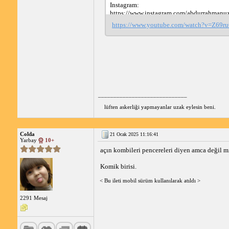
Instagram: 
https://www.instagram.com/abdurrahmanuz
https://www.youtube.com/watch?v=Z69r
Facebook: 
https://www.facebook.com/uzunabdurrahma
Tiktok:https://www.tiktok.com/@abdurra
n
_____________________________
lüften askerliği yapmayanlar uzak eylesin beni.
Colda
21 Ocak 2025 11:16:41
Yarbay
10+
açın kombileri pencereleri diyen amca değil m
Komik birisi.
< Bu ileti mobil sürüm kullanılarak atıldı >
2291 Mesaj
_____________________________