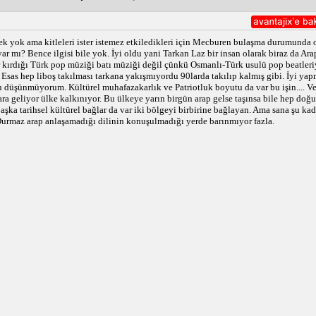
ek yok ama kitleleri ister istemez etkiledikleri için Mecburen bulaşma durumunda
var mı? Bence ilgisi bile yok. İyi oldu yani Tarkan Laz bir insan olarak biraz da Ara
ar kırdığı Türk pop müziği batı müziği değil çünkü Osmanlı-Türk usulü pop beatler
r. Esas hep liboş takılması tarkana yakışmıyordu 90larda takılıp kalmış gibi. İyi yap
düşünmüyorum. Kültürel muhafazakarlık ve Patriotluk boyutu da var bu işin.... Ve
ra geliyor ülke kalkınıyor. Bu ülkeye yarın birgün arap gelse taşınsa bile hep doğuya
aşka tarihsel kültürel bağlar da var iki bölgeyi birbirine bağlayan. Ama sana şu kad
urmaz arap anlaşamadığı dilinin konuşulmadığı yerde barınmıyor fazla.