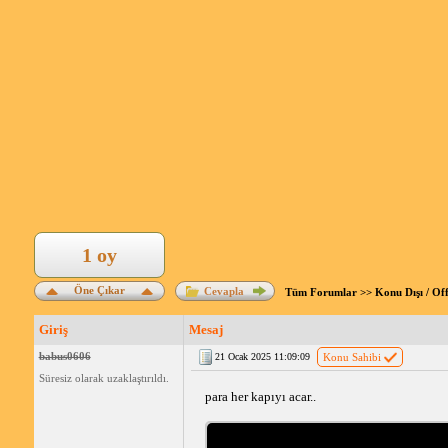
1 oy
Öne Çıkar
Cevapla
Tüm Forumlar
>>
Konu Dışı / Of
Giriş
Mesaj
babus0606
21 Ocak 2025 11:09:09
Konu Sahibi
Süresiz olarak uzaklaştırıldı.
para her kapıyı acar..