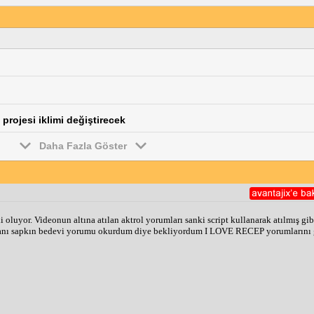
 projesi iklimi değiştirecek
Daha Fazla Göster
luyor. Videonun altına atılan aktrol yorumları sanki script kullanarak atılmış gibi, h
şmanı sapkın bedevi yorumu okurdum diye bekliyordum I LOVE RECEP yorumlarını g