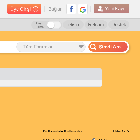
Yeni Kayıt
Üye Girişi
Bağlan
Koyu
İletişim
Reklam
Destek
Tema
Tüm Forumlar
Şimdi Ara
Bu Konudaki Kullanıcılar:
Daha Az