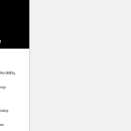
KNvOHFbj
nip 
takip 
an
