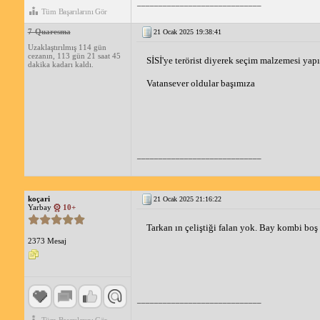
_____________________________
Tüm Başarılarını Gör
7-Quaresma
21 Ocak 2025 19:38:41
Uzaklaştırılmış 114 gün
cezanın, 113 gün 21 saat 45
SİSİ'ye terörist diyerek seçim malzemesi ya
dakika kadarı kaldı.
Vatansever oldular başımıza
_____________________________
koçari
21 Ocak 2025 21:16:22
Yarbay
10+
Tarkan ın çeliştiği falan yok. Bay kombi boş
2373 Mesaj
_____________________________