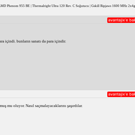
 AMD Phenom 955 BE | Thermalright Ultra 120 Rev. C Soğutucu | Gskill Ripjaws 1600 MHz 2x
a içindi. bunların sanatı da para içindir. 
muş mu oluyor. Nasıl saçmalayacaklarını şaşırdılar. 