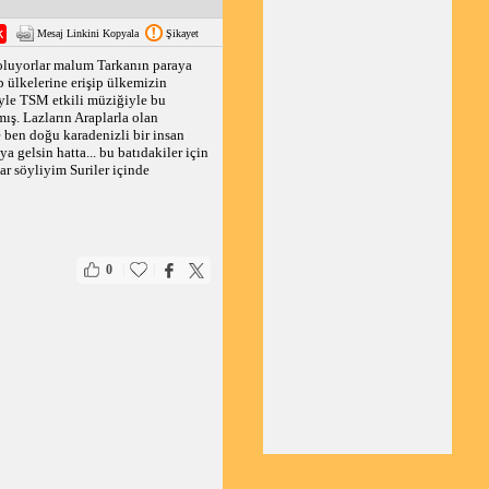
Mesaj Linkini Kopyala
Şikayet
 oluyorlar malum Tarkanın paraya
p ülkelerine erişip ülkemizin
iyle TSM etkili müziğiyle bu
mış. Lazların Araplarla olan
 ben doğu karadenizli bir insan
 gelsin hatta... bu batıdakiler için
ar söyliyim Suriler içinde
|
|
0