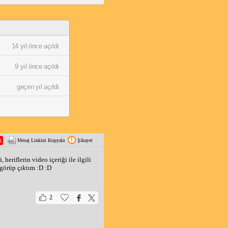
14 yıl önce açıldı
9 yıl önce açıldı
geçen yıl açıldı
Mesaj Linkini Kopyala
Şikayet
eriflerin video içeriği ile ilgili 
örüp çıktım :D :D 
|
|
2