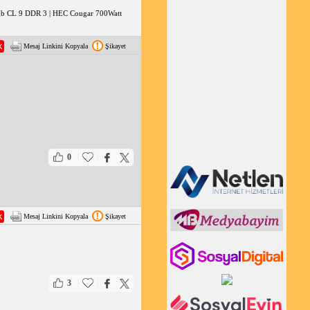
4gb CL 9 DDR 3 | HEC Cougar 700Watt
Mesaj Linkini Kopyala
Şikayet
|
|
0
Mesaj Linkini Kopyala
Şikayet
|
|
3