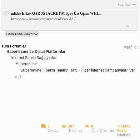
9 sa. önce
adidas Erkek OTR 3S JACKET M Spor Üst Giyim WHI...
https://www.amazon.com.tr/adidas-Erkek-JAC...
dün
Tüm Forumlar
Aşağı git
Haberleşme ve Dijital Platformlar
İnternet Servis Sağlayıcılar
Superonline
Süperonline Fiber'in Telefon Hattı + Fiber İnternet Kampanyaları Var
mı?
3
307
0
Daha
Cevap
Tıklama
Öne Çıkarma
Fazla
İstatistik