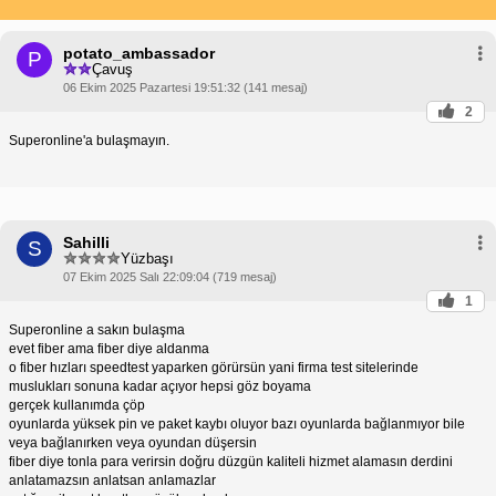
potato_ambassador
P
Çavuş
06 Ekim 2025 Pazartesi 19:51:32 (141 mesaj)
2
Superonline'a bulaşmayın.
Sahilli
S
Yüzbaşı
07 Ekim 2025 Salı 22:09:04 (719 mesaj)
1
Superonline a sakın bulaşma
evet fiber ama fiber diye aldanma
o fiber hızları speedtest yaparken görürsün yani firma test sitelerinde
muslukları sonuna kadar açıyor hepsi göz boyama
gerçek kullanımda çöp
oyunlarda yüksek pin ve paket kaybı oluyor bazı oyunlarda bağlanmıyor bile
veya bağlanırken veya oyundan düşersin
fiber diye tonla para verirsin doğru düzgün kaliteli hizmet alamasın derdini
anlatamazsın anlatsan anlamazlar