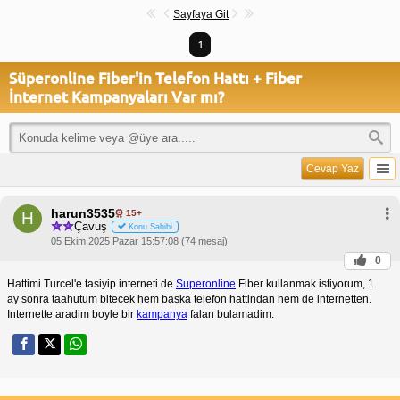
Sayfaya Git
1
Süperonline Fiber'in Telefon Hattı + Fiber
İnternet Kampanyaları Var mı?
Cevap Yaz
harun3535
15+
H
Çavuş
Konu Sahibi
05 Ekim 2025 Pazar 15:57:08 (74 mesaj)
0
Hattimi Turcel'e tasiyip interneti de
Superonline
Fiber kullanmak istiyorum, 1
ay sonra taahutum bitecek hem baska telefon hattindan hem de internetten.
Internette aradim boyle bir
kampanya
falan bulamadim.