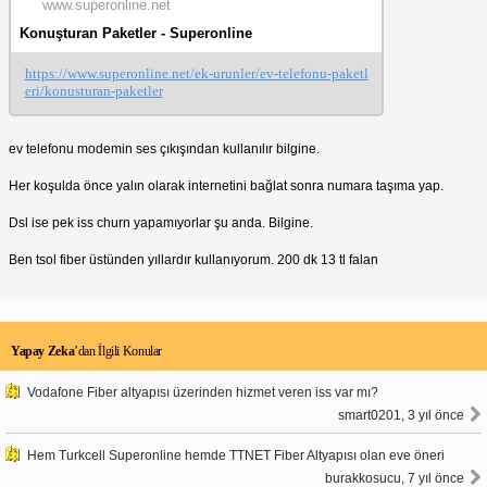
www.superonline.net
Konuşturan Paketler - Superonline
https://www.superonline.net/ek-urunler/ev-telefonu-paketl
eri/konusturan-paketler
ev telefonu modemin ses çıkışından kullanılır bilgine.
Her koşulda önce yalın olarak internetini bağlat sonra numara taşıma yap.
Dsl ise pek iss churn yapamıyorlar şu anda. Bilgine.
Ben tsol fiber üstünden yıllardır kullanıyorum. 200 dk 13 tl falan
Yapay Zeka
’dan İlgili Konular
Vodafone Fiber altyapısı üzerinden hizmet veren iss var mı?
smart0201, 3 yıl önce
Hem Turkcell Superonline hemde TTNET Fiber Altyapısı olan eve öneri
burakkosucu, 7 yıl önce