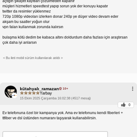
açtığın şikayet kayıtları çözülmeden kapanır
müşteri hizmetleri speedtest yapıp sorun yok der konuyu kapatır
twitter da resimler yüklenmez
720p 1080p videoları izlerken donar 240p ye düşer video devam eder
akşam bu saatler yoğun olur
vpn falan kullanmak zorunda kalırsın
bulaşma kötü dedim be kabaca altını doldurdum daha fazlası için araştırsan
çok daha iyi anlarsın
< Bu ileti mobil sürüm kullanılarak atıldı >
kütahyalı_ramazan
10+
Yarbay
15 Ekim 2025 Çarşamba 16:02:38 (4517 mesaj)
0
Ev telefonuna özel bir kampanya yok. Ama ev telefonunu kendi fiberleri +
ttfiber ve dsl üstünden numaranı taşıyarak kullanabilirsin.