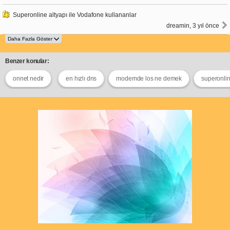
Superonline altyapı ile Vodafone kullananlar
dreamin, 3 yıl önce
Benzer konular:
onnet nedir
en hızlı dns
modemde los ne demek
superonlin