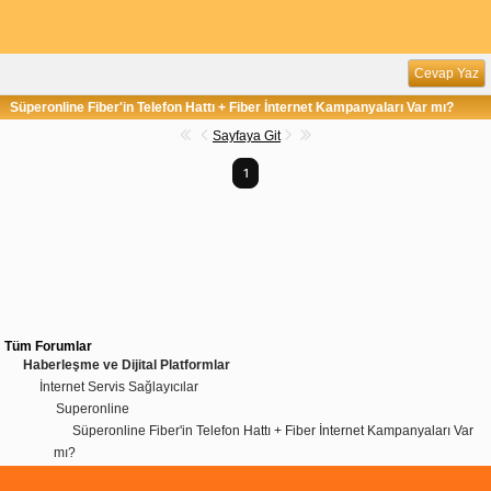
Cevap Yaz
Süperonline Fiber'in Telefon Hattı + Fiber İnternet Kampanyaları Var mı?
Sayfaya Git
1
Tüm Forumlar
Haberleşme ve Dijital Platformlar
İnternet Servis Sağlayıcılar
Superonline
Süperonline Fiber'in Telefon Hattı + Fiber İnternet Kampanyaları Var
mı?