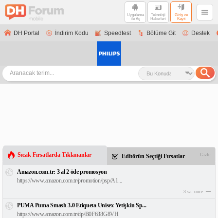
Uygulama
Teknoloji
Giriş ve
ile Aç
Haberleri
Kayıt
DH Portal
İndirim Kodu
Speedtest
Bölüme Git
Destek
Sıcak Fırsatlarda Tıklananlar
Gizle
Editörün Seçtiği Fırsatlar
Amazon.com.tr: 3 al 2 öde promosyon
https://www.amazon.com.tr/promotion/psp/A1...
3 sa. önce
PUMA Puma Smash 3.0 Etiqueta Unisex Yetişkin Sp...
https://www.amazon.com.tr/dp/B0F638G8VH