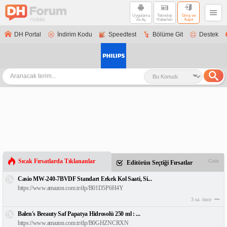
Uygulama
Teknoloji
Giriş ve
ile Aç
Haberleri
Kayıt
DH Portal
İndirim Kodu
Speedtest
Bölüme Git
Destek
Sıcak Fırsatlarda Tıklananlar
Gizle
Editörün Seçtiği Fırsatlar
Casio MW-240-7BVDF Standart Erkek Kol Saati, Si...
https://www.amazon.com.tr/dp/B01D5P6H4Y
3 sa. önce
Balen's Beeauty Saf Papatya Hidrosolü 250 ml : ...
https://www.amazon.com.tr/dp/B0GHZNCRXN