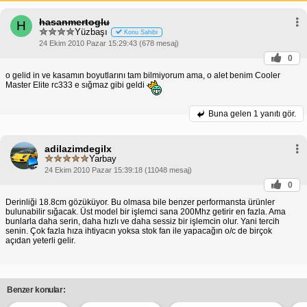
hasanmertoglu
H
Yüzbaşı
Konu Sahibi
24 Ekim 2010 Pazar 15:29:43 (678 mesaj)
0
o gelid in ve kasamın boyutlarını tam bilmiyorum ama, o alet benim Cooler
Master Elite rc333 e sığmaz gibi geldi
Buna gelen
1 yanıtı gör.
adilazimdegilx
Yarbay
24 Ekim 2010 Pazar 15:39:18 (11048 mesaj)
0
Derinliği 18.8cm gözüküyor. Bu olmasa bile benzer performansta ürünler
bulunabilir sığacak. Üst model bir işlemci sana 200Mhz getirir en fazla. Ama
bunlarla daha serin, daha hızlı ve daha sessiz bir işlemcin olur. Yani tercih
senin. Çok fazla hıza ihtiyacın yoksa stok fan ile yapacağın o/c de birçok
açıdan yeterli gelir.
Benzer konular: