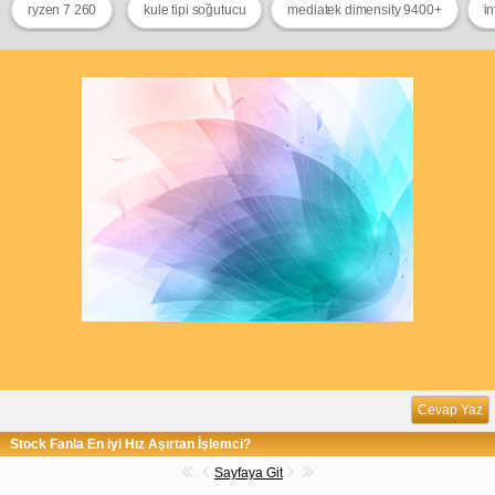
ryzen 7 260
kule tipi soğutucu
mediatek dimensity 9400+
in
Cevap Yaz
Stock Fanla En iyi Hız Aşırtan İşlemci?
Sayfaya Git