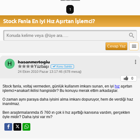
1
Stock Fanla En iyi Hız Aşırtan İşlemci?
Cevap Yaz
hasanmertoglu
H
Yüzbaşı
Konu Sahibi
24 Ekim 2010 Pazar 13:17:46 (678 mesaj)
0
Stock fanla, voltaj vermeden, günlük kullanım imkanı sunan, en iyi
hız
aşırtan
işlemci+anakart ikilisi hangisidir? Bu konuyu merak ettim arkadaşlar.
O zaman aynı paraya daha iyisini alma imkanı dopuruyor, hem de verdiği haz
inanılmaz.
Ben araştırmalarımda i5 760 ın çok ii hız aşırttığı kanısına vardım, gerçekten
öyle midir? Daha iyisi var mı?