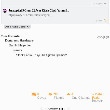
11 sa. önce
Jeracapital 5 Gram 22 Ayar Kibrit Çöpü Yatırıml...
https://www.n11.com/urun/jeracapital...
2 ay önce
Tüm Forumlar
Aşağı git
Donanım / Hardware
Dahili Bileşenler
İşlemci
Stock Fanla En iyi Hız Aşırtan İşlemci?
6
785
0
Daha
Cevap
Tıklama
Öne Çıkarma
Fazla
İstatistik
Sayfaya Git