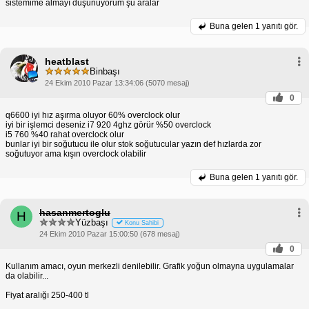
sistemime almayı düşünüyorum şu aralar
Buna gelen
1 yanıtı gör.
heatblast
Binbaşı
24 Ekim 2010 Pazar 13:34:06 (5070 mesaj)
0
q6600 iyi hız aşırma oluyor 60% overclock olur
iyi bir işlemci deseniz i7 920 4ghz görür %50 overclock
i5 760 %40 rahat overclock olur
bunlar iyi bir soğutucu ile olur stok soğutucular yazın def hızlarda zor
soğutuyor ama kışın overclock olabilir
Buna gelen
1 yanıtı gör.
hasanmertoglu
H
Yüzbaşı
Konu Sahibi
24 Ekim 2010 Pazar 15:00:50 (678 mesaj)
0
Kullanım amacı, oyun merkezli denilebilir. Grafik yoğun olmayna uygulamalar
da olabilir...
Fiyat aralığı 250-400 tl