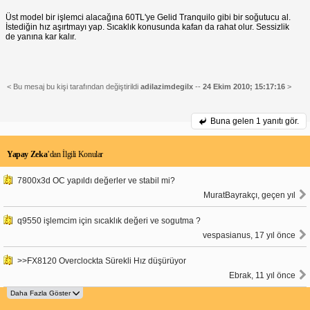
Üst model bir işlemci alacağına 60TL'ye Gelid Tranquilo gibi bir soğutucu al.
İstediğin hız aşırtmayı yap. Sıcaklık konusunda kafan da rahat olur. Sessizlik
de yanına kar kalır.
< Bu mesaj bu kişi tarafından değiştirildi
adilazimdegilx
--
24 Ekim 2010; 15:17:16
>
Buna gelen
1 yanıtı gör.
Yapay Zeka
’dan İlgili Konular
7800x3d OC yapıldı değerler ve stabil mi?
MuratBayrakçı, geçen yıl
q9550 işlemcim için sıcaklık değeri ve sogutma ?
vespasianus, 17 yıl önce
>>FX8120 Overclockta Sürekli Hız düşürüyor
Ebrak, 11 yıl önce