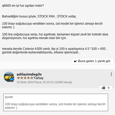
q6600 en iyi hız aşrıtan mıdır?
Bahsettiğim husus şöyle, STOCK FAN , STOCK voltaj.
100 lirayı soğutucuya verdikten sonra, üst model bir işlemci almayı tercih
ederim :)
100 lira soğutucuya verip, hız aşırtmak, tamamen kişisel zevk bir hobidir diye
düşünüyorum, hız aşırtma merakı olan biri için.
mesela bende Celeron A300 vardı, fsp yi 100 e ayarlayınca 4.5 *100 = 450 ,
günlük değerlerde kullanılabiliyordu, efsane işlemciydi...
Buna gelen
1 yanıtı gör.
adilazimdegilx
Yarbay
24 Ekim 2010 Pazar 15:15:12 (11048 mesaj)
0
quote:
100 lirayı soğutucuya verdikten sonra, üst model bir işlemci almayı tercih
ederim :)