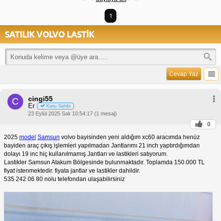
1
SATILIK VOLVO LASTİK
Cevap Yaz
cingi55
C
Er
Konu Sahibi
23 Eylül 2025 Salı 10:54:17 (1 mesaj)
0
2025
model
Samsun
volvo bayisinden yeni aldığım xc60 aracımda henüz
bayiden araç çıkış işlemleri yapılmadan Jantlarımı 21 inch yaptırdığımdan
dolayı 19 inc hiç kullanılmamış Jantları ve lastikleri satıyorum.
Lastikler Samsun Atakum Bölgesinde bulunmaktadır. Toplamda 150.000 TL
fiyat istenmektedir. fiyata jantlar ve lastikler dahildir.
535 242 06 80 nolu telefondan ulaşabilirsiniz