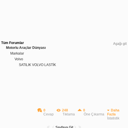
Tüm Forumlar
Aşağı git
Motorlu Araçlar Dünyası
Markalar
Volvo
SATILIK VOLVO LASTİK
0
248
0
Daha
Cevap
Tıklama
Öne Çıkarma
Fazla
İstatistik
Sayfaya Git