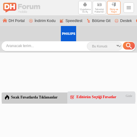
Uygulama
Teknoloji
Giriş ve
ile Aç
Haberleri
Kayıt
DH Portal
İndirim Kodu
Speedtest
Bölüme Git
Destek
Gizle
Editörün Seçtiği Fırsatlar
Sıcak Fırsatlarda Tıklananlar