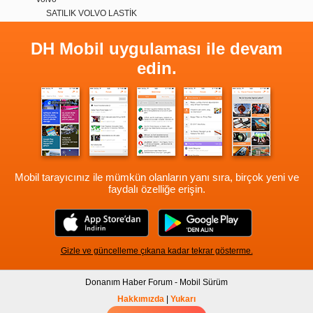
SATILIK VOLVO LASTİK
DH Mobil uygulaması ile devam
edin.
Mobil tarayıcınız ile mümkün olanların yanı sıra, birçok yeni ve
faydalı özelliğe erişin.
Gizle ve güncelleme çıkana kadar tekrar gösterme.
Donanım Haber Forum - Mobil Sürüm
Hakkımızda
|
Yukarı