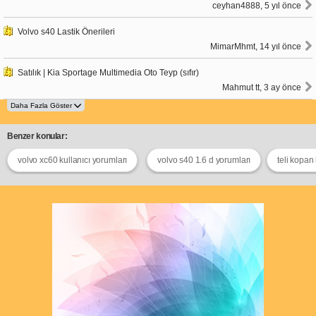
ceyhan4888, 5 yıl önce
Volvo s40 Lastik Önerileri
MimarMhmt, 14 yıl önce
Satılık | Kia Sportage Multimedia Oto Teyp (sıfır)
Mahmut tt, 3 ay önce
Benzer konular:
volvo xc60 kullanıcı yorumları
volvo s40 1.6 d yorumları
teli kopan 