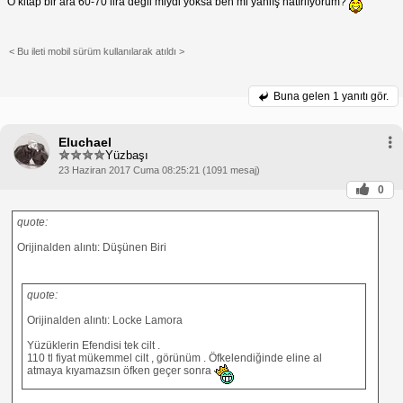
O kitap bir ara 60-70 lira değil miydi yoksa ben mi yanlış hatırlıyorum?
Öfkeyi Bırak, Sevgiyi Kucakla: Kendini
İyileştirme ve Öfkeni Serbest Bırakma
(Micheal A. Singer)
Öfkeyi bırakmanın ve sevgi dolu bir hayat
< Bu ileti mobil sürüm kullanılarak atıldı >
yaşamanın ruhsal bir yaklaşımını sunar.
Anahtar Kelimeler:
öfke kontrolü kitap tavsiyesi
Buna gelen
1 yanıtı gör.
öfke kontrolü kitap önerisi
öfke kontrolü kitap önerisi
öfke kontrolü için kitap önerileri
öfke kontrolü kitap
Eluchael
yetişkinler için öfke kontrolü kitap
Yüzbaşı
23 Haziran 2017 Cuma 08:25:21 (1091 mesaj)
0
quote:
Orijinalden alıntı: Düşünen Biri
quote:
Orijinalden alıntı: Locke Lamora
Yüzüklerin Efendisi tek cilt .
110 tl fiyat mükemmel cilt , görünüm . Öfkelendiğinde eline al
atmaya kıyamazsın öfken geçer sonra