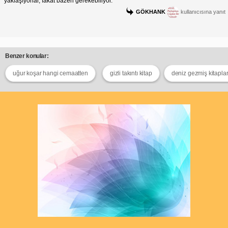
yaklaşıyorlar, fakat bazen gerekebiliyor.
GÖKHANK
kullanıcısına yanıt
Benzer konular:
uğur koşar hangi cemaatten
gizli takıntı kitap
deniz gezmiş kitaplar