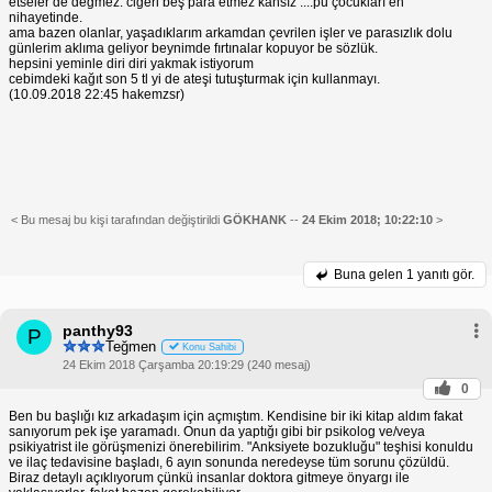
etseler de değmez. ciğeri beş para etmez kansız ....pu çocukları en
nihayetinde.
ama bazen olanlar, yaşadıklarım arkamdan çevrilen işler ve parasızlık dolu
günlerim aklıma geliyor beynimde fırtınalar kopuyor be sözlük.
hepsini yeminle diri diri yakmak istiyorum
cebimdeki kağıt son 5 tl yi de ateşi tutuşturmak için kullanmayı.
(10.09.2018 22:45 hakemzsr)
< Bu mesaj bu kişi tarafından değiştirildi
GÖKHANK
--
24 Ekim 2018; 10:22:10
>
Buna gelen
1 yanıtı gör.
panthy93
P
Teğmen
Konu Sahibi
24 Ekim 2018 Çarşamba 20:19:29 (240 mesaj)
0
Ben bu başlığı kız arkadaşım için açmıştım. Kendisine bir iki kitap aldım fakat
sanıyorum pek işe yaramadı. Onun da yaptığı gibi bir psikolog ve/veya
psikiyatrist ile görüşmenizi önerebilirim. "Anksiyete bozukluğu" teşhisi konuldu
ve ilaç tedavisine başladı, 6 ayın sonunda neredeyse tüm sorunu çözüldü.
Biraz detaylı açıklıyorum çünkü insanlar doktora gitmeye önyargı ile