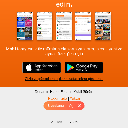
edin.
Mobil tarayıcınız ile mümkün olanların yanı sıra, birçok yeni ve
faydalı özelliğe erişin.
Gizle ve güncelleme çıkana kadar tekrar gösterme.
Donanım Haber Forum - Mobil Sürüm
Hakkımızda
|
Yukarı
Uygulama ile Aç
Tam sürüm için Tıklayınız
Version: 1.1.2306