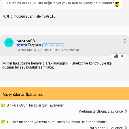
O kitap bir ara 60-70 lira değil miydi yoksa ben mi yanlış hatırlıyorum?
70 tl idi hocam şuan liste fiyatı 110
panthy93
P
Teğmen
Konu Sahibi
23 Haziran 2017 Cuma 11:28:22 (240 mesaj)
0
İyi fikir fakat birine hediye olarak alacağım :) Direkt öfke kontrolüyle ilgili
düzgün bir şey bulabilirsem tabii.
Yapay Zeka
’dan İlgili Konular
Ankara Oyun Terapisi İçin Tavsiyeler
WebmasterBlogu, 2 ay önce
Bu tarz bir sandalye uzun süreli kitap okumaları için rahat mıdır?
rat.planet, 11 yıl önce