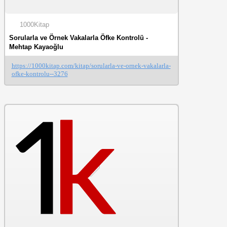
1000Kitap
Sorularla ve Örnek Vakalarla Öfke Kontrolü -
Mehtap Kayaoğlu
https://1000kitap.com/kitap/sorularla-ve-ornek-vakalarla-
ofke-kontrolu--3276