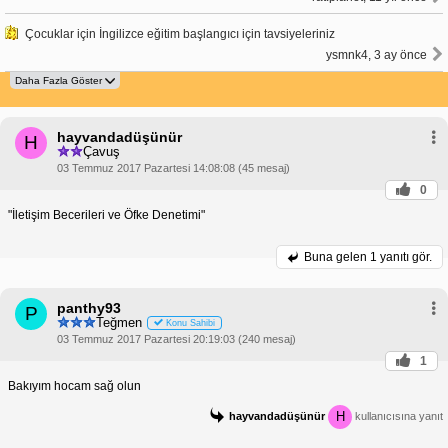
Çocuklar için İngilizce eğitim başlangıcı için tavsiyeleriniz
ysmnk4, 3 ay önce
hayvandadüşünür
H
Çavuş
03 Temmuz 2017 Pazartesi 14:08:08 (45 mesaj)
0
"İletişim Becerileri ve Öfke Denetimi"
Buna gelen
1 yanıtı gör.
panthy93
P
Teğmen
Konu Sahibi
03 Temmuz 2017 Pazartesi 20:19:03 (240 mesaj)
1
Bakıyım hocam sağ olun
H
hayvandadüşünür
kullanıcısına yanıt