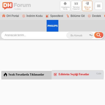
Uygulama
Teknoloji
Giriş ve
ile Aç
Haberleri
Kayıt
DH Portal
İndirim Kodu
Speedtest
Bölüme Git
Destek
Gizle
Editörün Seçtiği Fırsatlar
Sıcak Fırsatlarda Tıklananlar