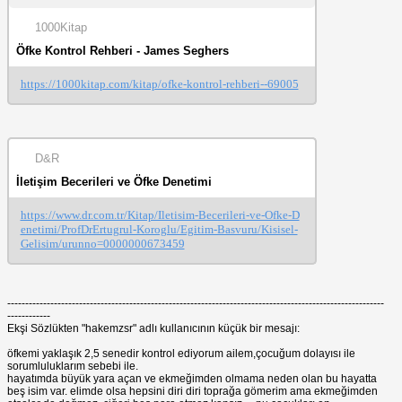
1000Kitap
Öfke Kontrol Rehberi - James Seghers
https://1000kitap.com/kitap/ofke-kontrol-rehberi--69005
D&R
İletişim Becerileri ve Öfke Denetimi
https://www.dr.com.tr/Kitap/Iletisim-Becerileri-ve-Ofke-D
enetimi/ProfDrErtugrul-Koroglu/Egitim-Basvuru/Kisisel-
Gelisim/urunno=0000000673459
---------------------------------------------------------------------------------------------------------
------------
Ekşi Sözlükten "hakemzsr" adlı kullanıcının küçük bir mesajı:
öfkemi yaklaşık 2,5 senedir kontrol ediyorum ailem,çocuğum dolayısı ile
sorumluluklarım sebebi ile.
hayatımda büyük yara açan ve ekmeğimden olmama neden olan bu hayatta
beş isim var. elimde olsa hepsini diri diri toprağa gömerim ama ekmeğimden