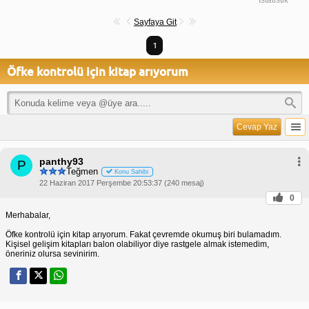
Sayfaya Git
1
Öfke kontrolü için kitap arıyorum
Cevap Yaz
panthy93
P
Teğmen
Konu Sahibi
22 Haziran 2017 Perşembe 20:53:37 (240 mesaj)
0
Merhabalar,
Öfke kontrolü için kitap arıyorum. Fakat çevremde okumuş biri bulamadım.
Kişisel gelişim kitapları balon olabiliyor diye rastgele almak istemedim,
öneriniz olursa sevinirim.