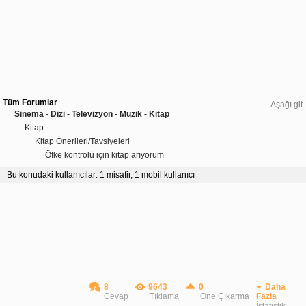
Tüm Forumlar
Aşağı git
Sinema - Dizi - Televizyon - Müzik - Kitap
Kitap
Kitap Önerileri/Tavsiyeleri
Öfke kontrolü için kitap arıyorum
Bu konudaki kullanıcılar: 1 misafir, 1 mobil kullanıcı
8
9643
0
Daha
Cevap
Tıklama
Öne Çıkarma
Fazla
İstatistik