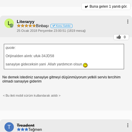
Buna gelen
1 yanıtı gör.
Literaryy
L
Binbaşı
Konu Sahibi
25 Ocak 2018 Perşembe 23:00:51 (1819 mesaj)
0
quote:
Orijinalden alıntı: ufuk-34JD58
sanayiye gideceksin yani .Allah yardımcın olsun
Ne demek istediniz sanayiye gitmeyi düşünmüyorum yetkili servis tercihim
olmadı sanayiye giderim
< Bu ileti mobil sürüm kullanılarak atıldı >
Treadent
T
Teğmen