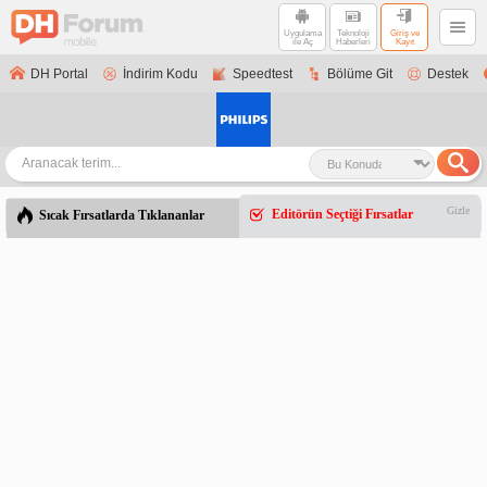
Uygulama
Teknoloji
Giriş ve
ile Aç
Haberleri
Kayıt
DH Portal
İndirim Kodu
Speedtest
Bölüme Git
Destek
Gizle
Editörün Seçtiği Fırsatlar
Sıcak Fırsatlarda Tıklananlar