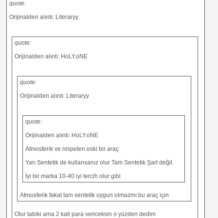
quote:
Orijinalden alıntı: Literaryy
quote:
Orijinalden alıntı: HoLY.oNE
quote:
Orijinalden alıntı: Literaryy
quote:
Orijinalden alıntı: HoLY.oNE
Atmosferik ve nispeten eski bir araç
Yarı Sentetik de kullansanız olur Tam Sentetik Şart değil.
İyi bir marka 10-40 iyi tercih olur gibi
Atmosferik fakat tam sentetik uygun olmazmı bu araç için
Olur tabiki ama 2 katı para vericeksin o yüzden dedim