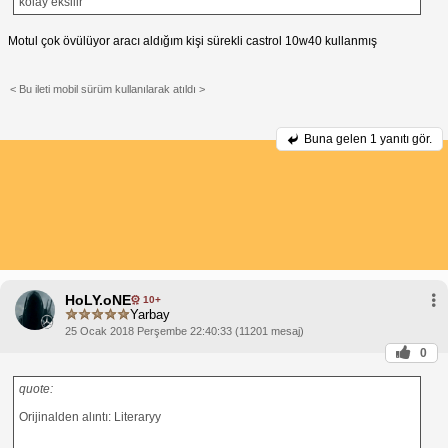
kolay eksilir
Motul çok övülüyor aracı aldığım kişi sürekli castrol 10w40 kullanmış
< Bu ileti mobil sürüm kullanılarak atıldı >
Buna gelen
1 yanıtı gör.
HoLY.oNE
10+
Yarbay
25 Ocak 2018 Perşembe 22:40:33 (11201 mesaj)
0
quote:
Orijinalden alıntı: Literaryy