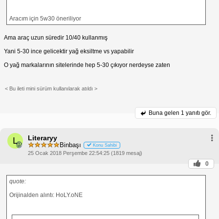
Aracım için 5w30 öneriliyor
Ama araç uzun süredir 10/40 kullanmış
Yani 5-30 ince gelicektir yağ eksiltme vs yapabilir
O yağ markalarının sitelerinde hep 5-30 çıkıyor nerdeyse zaten
< Bu ileti mini sürüm kullanılarak atıldı >
Buna gelen
1 yanıtı gör.
Literaryy
L
Binbaşı
Konu Sahibi
25 Ocak 2018 Perşembe 22:54:25 (1819 mesaj)
0
quote:
Orijinalden alıntı: HoLY.oNE