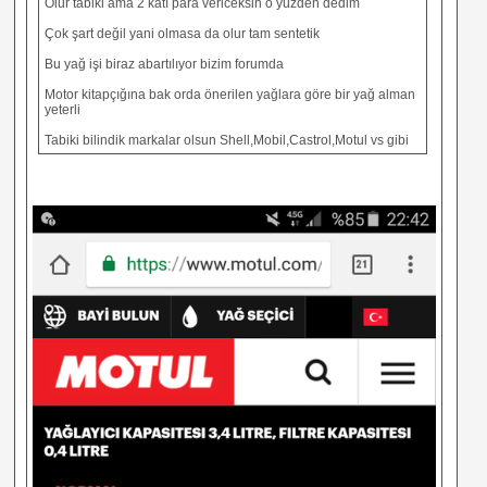
Olur tabiki ama 2 katı para vericeksin o yüzden dedim
Çok şart değil yani olmasa da olur tam sentetik
Bu yağ işi biraz abartılıyor bizim forumda
Motor kitapçığına bak orda önerilen yağlara göre bir yağ alman
yeterli
Tabiki bilindik markalar olsun Shell,Mobil,Castrol,Motul vs gibi