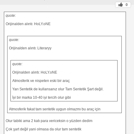
0
quote:
Orijinalden alıntı: HoLY.oNE
quote:
Orijinalden alıntı: Literaryy
quote:
Orijinalden alıntı: HoLY.oNE
Atmosferik ve nispeten eski bir araç
Yarı Sentetik de kullansanız olur Tam Sentetik Şart değil.
İyi bir marka 10-40 iyi tercih olur gibi
Atmosferik fakat tam sentetik uygun olmazmı bu araç için
Olur tabiki ama 2 katı para vericeksin o yüzden dedim
Çok şart değil yani olmasa da olur tam sentetik