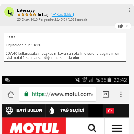
Literaryy
L
Binbaşı
Konu Sahibi
25 Ocak 2018 Perşembe 22:45:59 (1819 mesaj)
0
quote:
Orijinalden alıntı: ie36
10W40 kullanaxaksın başkasını koyarsan eksilme sorunu yaşarsın. en
iyisi motul fakat markalı diğer markalarda olur