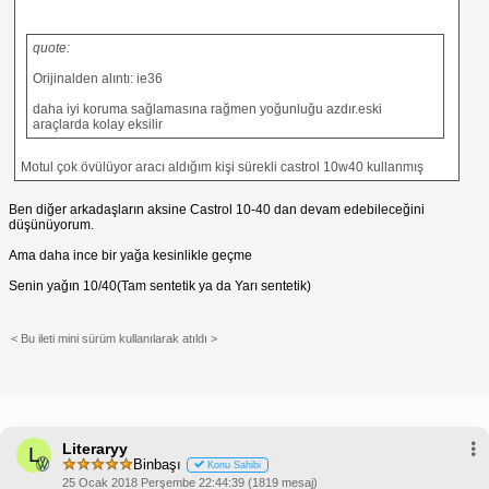
quote:
Orijinalden alıntı: ie36
daha iyi koruma sağlamasına rağmen yoğunluğu azdır.eski
araçlarda kolay eksilir
Motul çok övülüyor aracı aldığım kişi sürekli castrol 10w40 kullanmış
Ben diğer arkadaşların aksine Castrol 10-40 dan devam edebileceğini
düşünüyorum.
Ama daha ince bir yağa kesinlikle geçme
Senin yağın 10/40(Tam sentetik ya da Yarı sentetik)
< Bu ileti mini sürüm kullanılarak atıldı >
Literaryy
L
Binbaşı
Konu Sahibi
25 Ocak 2018 Perşembe 22:44:39 (1819 mesaj)