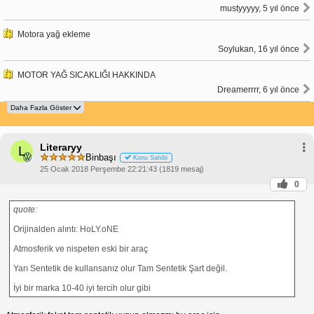
mustyyyyy, 5 yıl önce
Motora yağ ekleme
Soylukan, 16 yıl önce
MOTOR YAĞ SICAKLIĞI HAKKINDA
Dreamerrrr, 6 yıl önce
Literaryy
L
Binbaşı
Konu Sahibi
25 Ocak 2018 Perşembe 22:21:43 (1819 mesaj)
0
quote:
Orijinalden alıntı: HoLY.oNE
Atmosferik ve nispeten eski bir araç
Yarı Sentetik de kullansanız olur Tam Sentetik Şart değil.
İyi bir marka 10-40 iyi tercih olur gibi