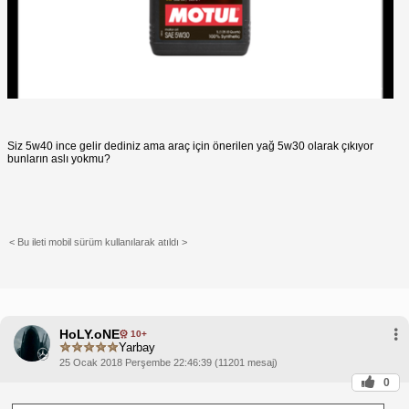
Siz 5w40 ince gelir dediniz ama araç için önerilen yağ 5w30 olarak çıkıyor
bunların aslı yokmu?
< Bu ileti mobil sürüm kullanılarak atıldı >
HoLY.oNE
10+
Yarbay
25 Ocak 2018 Perşembe 22:46:39 (11201 mesaj)
0