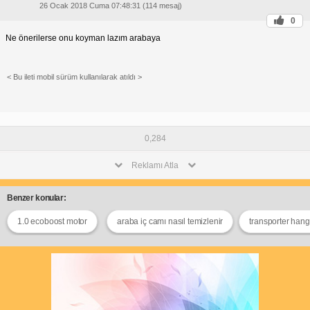
26 Ocak 2018 Cuma 07:48:31 (114 mesaj)
0
Ne önerilerse onu koyman lazım arabaya
< Bu ileti mobil sürüm kullanılarak atıldı >
0,284
Reklamı Atla
Benzer konular:
1.0 ecoboost motor
araba iç camı nasıl temizlenir
transporter hang