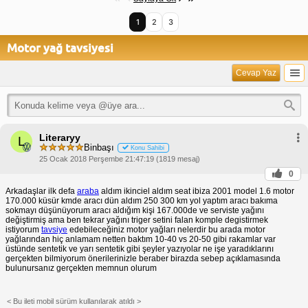
1
2
3
Motor yağ tavsiyesi
Cevap Yaz
Literaryy
L
Binbaşı
Konu Sahibi
25 Ocak 2018 Perşembe 21:47:19 (1819 mesaj)
0
Arkadaşlar ilk defa
araba
aldım ikinciel aldım seat ibiza 2001 model 1.6 motor
170.000 küsür kmde aracı dün aldım 250 300 km yol yaptım aracı bakıma
sokmayı düşünüyorum aracı aldığım kişi 167.000de ve serviste yağını
değiştirmiş ama ben tekrar yağını triger setini falan komple degistirmek
istiyorum
tavsiye
edebileceğiniz motor yağları nelerdir bu arada motor
yağlarından hiç anlamam netten baktım 10-40 vs 20-50 gibi rakamlar var
üstünde sentetik ve yarı sentetik gibi şeyler yazıyolar ne işe yaradıklarını
gerçekten bilmiyorum önerilerinizle beraber birazda sebep açıklamasında
bulunursanız gerçekten memnun olurum
< Bu ileti mobil sürüm kullanılarak atıldı >