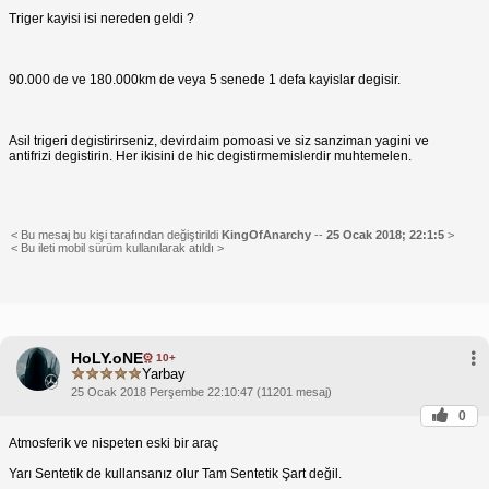
Triger kayisi isi nereden geldi ?
90.000 de ve 180.000km de veya 5 senede 1 defa kayislar degisir.
Asil trigeri degistirirseniz, devirdaim pomoasi ve siz sanziman yagini ve
antifrizi degistirin. Her ikisini de hic degistirmemislerdir muhtemelen.
< Bu mesaj bu kişi tarafından değiştirildi
KingOfAnarchy
--
25 Ocak 2018; 22:1:5
>
< Bu ileti mobil sürüm kullanılarak atıldı >
HoLY.oNE
10+
Yarbay
25 Ocak 2018 Perşembe 22:10:47 (11201 mesaj)
0
Atmosferik ve nispeten eski bir araç
Yarı Sentetik de kullansanız olur Tam Sentetik Şart değil.