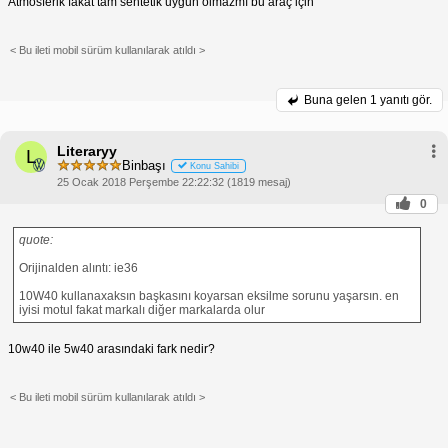
Atmosferik fakat tam sentetik uygun olmazmı bu araç için
< Bu ileti mobil sürüm kullanılarak atıldı >
Buna gelen
1 yanıtı gör.
Literaryy
L
Binbaşı
Konu Sahibi
25 Ocak 2018 Perşembe 22:22:32 (1819 mesaj)
0
quote:
Orijinalden alıntı: ie36
10W40 kullanaxaksın başkasını koyarsan eksilme sorunu yaşarsın. en
iyisi motul fakat markalı diğer markalarda olur
10w40 ile 5w40 arasındaki fark nedir?
< Bu ileti mobil sürüm kullanılarak atıldı >