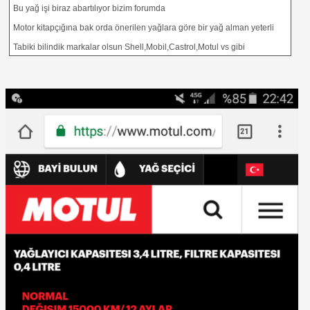
Bu yağ işi biraz abartılıyor bizim forumda
Motor kitapçığına bak orda önerilen yağlara göre bir yağ alman yeterli
Tabiki bilindik markalar olsun Shell,Mobil,Castrol,Motul vs gibi