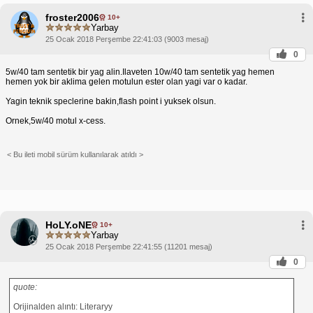
froster2006
10+
Yarbay
25 Ocak 2018 Perşembe 22:41:03 (9003 mesaj)
0
5w/40 tam sentetik bir yag alin.Ilaveten 10w/40 tam sentetik yag hemen
hemen yok bir aklima gelen motulun ester olan yagi var o kadar.
Yagin teknik speclerine bakin,flash point i yuksek olsun.
Ornek,5w/40 motul x-cess.
< Bu ileti mobil sürüm kullanılarak atıldı >
HoLY.oNE
10+
Yarbay
25 Ocak 2018 Perşembe 22:41:55 (11201 mesaj)
0
quote:
Orijinalden alıntı: Literaryy