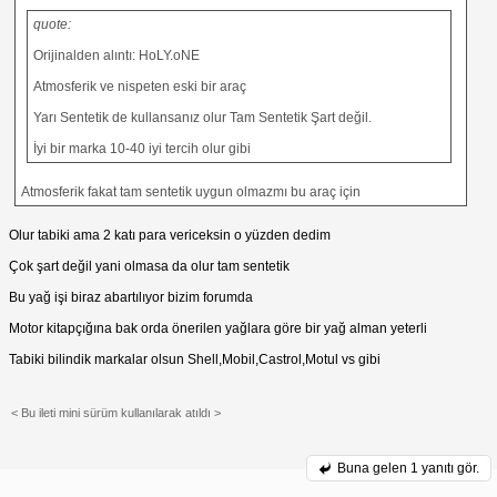
quote:
Orijinalden alıntı: HoLY.oNE
Atmosferik ve nispeten eski bir araç
Yarı Sentetik de kullansanız olur Tam Sentetik Şart değil.
İyi bir marka 10-40 iyi tercih olur gibi
Atmosferik fakat tam sentetik uygun olmazmı bu araç için
Olur tabiki ama 2 katı para vericeksin o yüzden dedim
Çok şart değil yani olmasa da olur tam sentetik
Bu yağ işi biraz abartılıyor bizim forumda
Motor kitapçığına bak orda önerilen yağlara göre bir yağ alman yeterli
Tabiki bilindik markalar olsun Shell,Mobil,Castrol,Motul vs gibi
< Bu ileti mini sürüm kullanılarak atıldı >
Buna gelen
1 yanıtı gör.