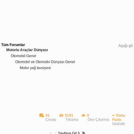
Tüm Forumlar
Aşağı git
Motorlu Araçlar Dünyası
Otomobil Genel
Otomobil ve Otomotiv Dünyası Genel
Motor yağ tavsiyesi
41
5101
0
Daha
Cevap
Tıklama
Öne Çıkarma
Fazla
İstatistik
Sayfaya Git