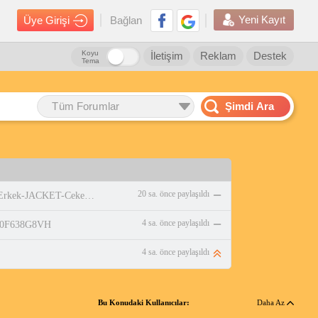
Yeni Kayıt
Üye Girişi
Bağlan
Koyu
İletişim
Reklam
Destek
Tema
Tüm Forumlar
Şimdi Ara
20 sa. önce paylaşıldı
https://www.amazon.com.tr/adidas-Erkek-JACKET-Ceket-WHITE/dp/B0DPBMQX1P
4 sa. önce paylaşıldı
/B0F638G8VH
4 sa. önce paylaşıldı
Bu Konudaki Kullanıcılar:
Daha Az