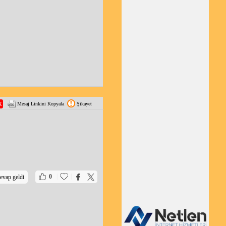
Mesaj Linkini Kopyala
Şikayet
|
|
0
evap geldi