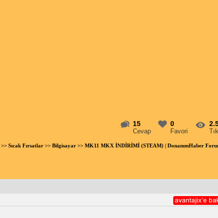
15
0
2.
Cevap
Favori
Tı
>>
Sıcak Fırsatlar
>>
Bilgisayar
>> MK11 MKX İNDİRİMİ (STEAM) | DonanımHaber For