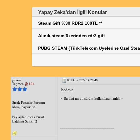
Yapay Zeka’dan İlgili Konular
Steam Gift %30 RDR2 100TL **
Alınık steam üzerinden rdr2 gift
PUBG STEAM (TürkTelekom Üyelerine Özel St
juven
05 Ekim 2022 14:26:46
Teğmen
10+
bedava
< Bu ileti mobil sürüm kullanılarak atıldı >
Sıcak Fırsatlar Forumu
Mesaj Sayısı:
38
Paylaşılan Sıcak Fırsat
Bağlantı Sayısı:
2
_____________________________