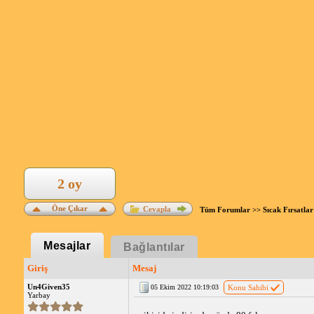
2 oy
Öne Çıkar
Cevapla
Tüm Forumlar
>>
Sıcak Fırsatlar
Mesajlar
Bağlantılar
Giriş
Mesaj
Un4Given35
05 Ekim 2022 10:19:03
Konu Sahibi
Yarbay