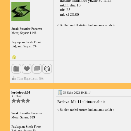
ikiside indirimde 
yüzde
 80 falan
mk11 düz 16
ulti 25
mk xl 23.80
< Bu ileti mobil sürüm kullanılarak atıldı >
Sıcak Fırsatlar Forumu
Mesaj Sayısı:
1146
Paylaşılan Sıcak Fırsat
Bağlantı Sayısı:
74
_____________________________
Tüm Başarılarını Gör
lordofrock84
05 Ekim 2022 10:21:14
Yüzbaşı
Bedava. Mk 11 ultimate alinir
< Bu ileti mobil sürüm kullanılarak atıldı >
Sıcak Fırsatlar Forumu
Mesaj Sayısı:
689
Paylaşılan Sıcak Fırsat
Bağlantı Sayısı:
54