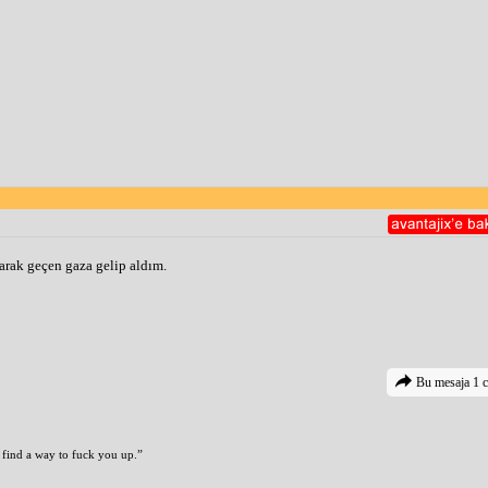
arak geçen gaza gelip aldım. 
Bu mesaja 1 c
l find a way to fuck you up.”