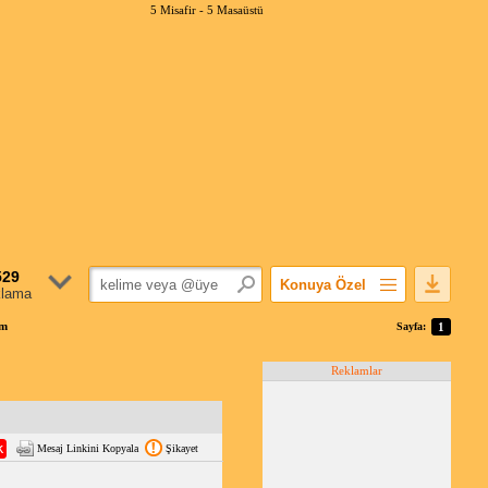
5 Misafir -
5 Masaüstü
529
Konuya Özel
klama
Favorilerime Ekle
um
Sayfa:
1
Konuyu Açandan
Reklamlar
Popüler Mesajlar
Linkli Mesajlar
Yazdır
Mesaj Linkini Kopyala
Şikayet
E-Posta Aboneliği
Konuyu Gizle