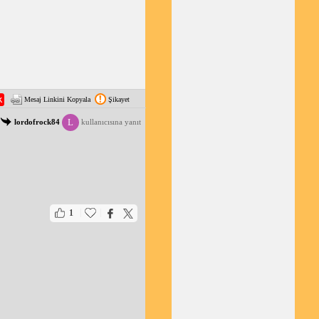
Mesaj Linkini Kopyala
Şikayet
L
lordofrock84
kullanıcısına yanıt
|
|
1