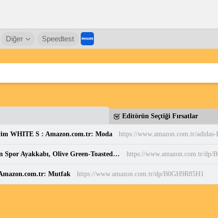
Diğer
Speedtest
Editörün Seçtiği Fırsatlar
yim WHITE S : Amazon.com.tr: Moda
PUMA Puma Smash 3.0 Etiqueta Unisex Yetişkin Spor Ayakkabı, Olive Green-Toasted Almond, 37 : Amazon.com.tr: Moda
https://www.amazon.com.tr/dp
: Amazon.com.tr: Mutfak
https://www.amazon.com.tr/dp/B0GH9R85H1