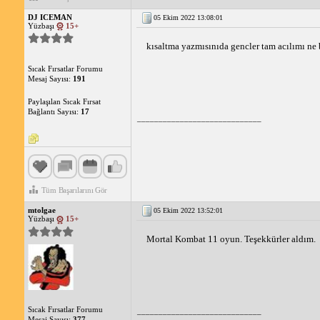
DJ ICEMAN
05 Ekim 2022 13:08:01
Yüzbaşı
15+
kısaltma yazmısınıda gencler tam acılımı ne
Sıcak Fırsatlar Forumu
Mesaj Sayısı:
191
Paylaşılan Sıcak Fırsat
Bağlantı Sayısı:
17
_____________________________
Tüm Başarılarını Gör
mtolgae
05 Ekim 2022 13:52:01
Yüzbaşı
15+
Mortal Kombat 11 oyun. Teşekkürler aldım.
Sıcak Fırsatlar Forumu
_____________________________
Mesaj Sayısı:
377