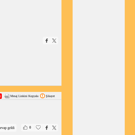
Mesaj Linkini Kopyala
Şikayet
|
|
0
evap geldi