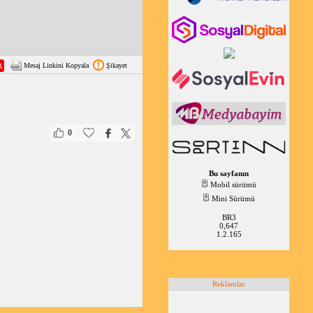
Mesaj Linkini Kopyala
Şikayet
|
|
0
Bu sayfanın
Mobil sürümü
Mini Sürümü
BR3
0,647
1.2.165
Reklamlar