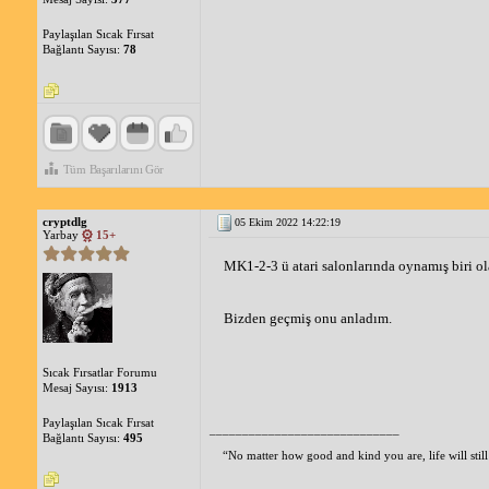
Paylaşılan Sıcak Fırsat
Bağlantı Sayısı:
78
Tüm Başarılarını Gör
cryptdlg
05 Ekim 2022 14:22:19
Yarbay
15+
MK1-2-3 ü atari salonlarında oynamış biri ol
Bizden geçmiş onu anladım.
Sıcak Fırsatlar Forumu
Mesaj Sayısı:
1913
Paylaşılan Sıcak Fırsat
_____________________________
Bağlantı Sayısı:
495
“No matter how good and kind you are, life will stil