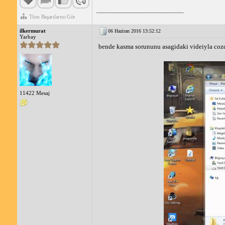
_____________________________
Tüm Başarılarını Gör
ilkermurat
06 Haziran 2016 13:52:12
Yarbay
bende kasma sorununu asagidaki videiyla co
11422 Mesaj