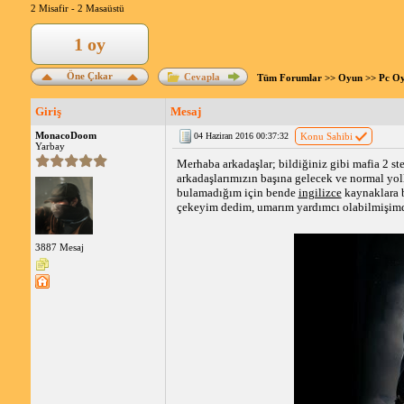
2 Misafir -
2 Masaüstü
1 oy
Öne Çıkar
Cevapla
Tüm Forumlar
>>
Oyun
>>
Pc Oy
Giriş
Mesaj
MonacoDoom
04 Haziran 2016 00:37:32
Konu Sahibi
Yarbay
Merhaba arkadaşlar; bildiğiniz gibi mafia 2 s
arkadaşlarımızın başına gelecek ve normal yo
bulamadığım için bende
ingilizce
kaynaklara b
çekeyim dedim, umarım yardımcı olabilmişimdir,
3887 Mesaj