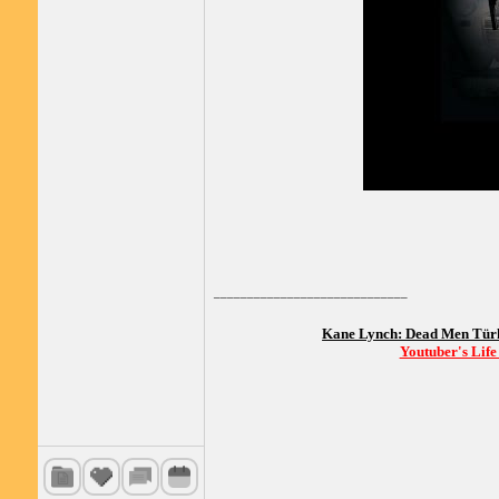
_____________________________
Kane Lynch: Dead Men Tü
Youtuber's Lif