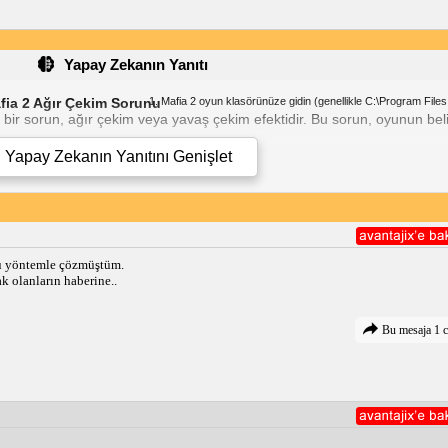
Yapay Zekanın Yanıtı
fia 2 Ağır Çekim Sorunu
Mafia 2 oyun klasörünüze gidin (genellikle C:\Program Files
bir sorun, ağır çekim veya yavaş çekim efektidir. Bu sorun, oyunun beli
Yapay Zekanın Yanıtını
Genişlet
tarafından sürekli olarak tutuklanmakla ilgili bir sorunla da karşılaşabil
en ortaya çıkabilir.
iz bir çözüm mevcuttur:
"MafiaII.ini" dosyasını bulun ve metin düzenleyici ile açın.
Aşağıdaki satırı bulun: "scr_alternative_slow_motion_system = 
tirin.
ve polis tarafından sürekli olarak tutuklanma sorununu çözecektir.
orunsuz bir şekilde oynayabilmeniz gerekir.
bu yöntemle çözmüştüm.
 olanların haberine..
Bu mesaja 1 c