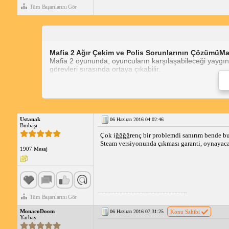
Tüm Başarılarını Gör
Mafia 2 Ağır Çekim ve Polis Sorunlarının Çözümü
Ma
Mafia 2 oyununda, oyuncuların karşılaşabileceği yaygın 
görevleri sırasında ortaya çıkabilir.
Mafia 2 Polis Sorunu
(x86)\Steam\steamapps\common\Mafia II).
Ağır çekim sorununun yanı sıra, Mafia 2 oyuncuları, polis 
oyunun belirli kısımlarında veya polisle etkileşime girerk
Çözüm
Bu sorunların her ikisi için de uygulayabileceğin
Bu değeri "scr_alternative_slow_motion_system = 1" olarak değiş
Ustanak
Dosyayı kaydedin ve oyunu yeniden başlatın.
06 Haziran 2016 04:02:46
Binbaşı
Bu değişiklik, ağır çekim efektini devre dışı bırakacak 
Bu adımları uyguladıktan sonra Mafia 2 oyununu daha s
Çok iğğğğrenç bir problemdi sanırım bende 
Steam versiyonunda çıkması garanti, oynayacak
1907 Mesaj
_____________________________
Tüm Başarılarını Gör
MonacoDoom
06 Haziran 2016 07:31:25
Konu Sahibi
Yarbay