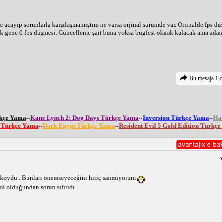
acayip sorunlarla karşılaşmamıştım ne varsa orjinal sürümde var. Orjinalde fps d
dik gene 0 fps düşmesi. Güncelleme şart buna yoksa bugfest olarak kalacak ama ad
Bu mesaja 1 c
rkçe Yama
Kane Lynch 2: Dog Days Türkçe Yama
Inversion Türkçe Yama
Ha
--
--
--
e Türkçe Yama
Dark Egypt Türkçe Yama
Resident Evil 5 Gold Edition Türkç
--
--
r koydu.. Bunları önemseyeceğini hiiiç sanmıyorum
 olduğundan sorun sıfırıdı..