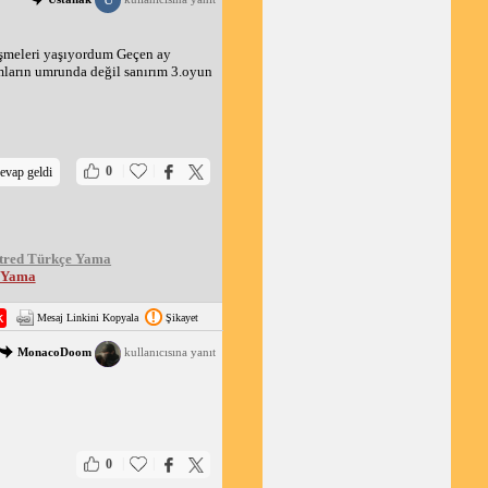
üşmeleri yaşıyordum Geçen ay
amların umrunda değil sanırım 3.oyun
|
|
0
evap geldi
tred Türkçe Yama
e Yama
Mesaj Linkini Kopyala
Şikayet
MonacoDoom
kullanıcısına yanıt
|
|
0