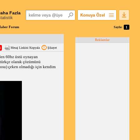
aha Fazla
Konuya Özel
statistik
Favorilerime Ekle
mHaber Forum
Sayfa:
1
Konuyu Açandan
Reklamlar
Popüler Mesajlar
Mesaj Linkini Kopyala
Şikayet
Linkli Mesajlar
nden 60hz üstü oynayan
Yazdır
 türkçe olarak çözümünü
E-Posta Aboneliği
eosu) çeken olmadığı için kendim
Konuyu Gizle