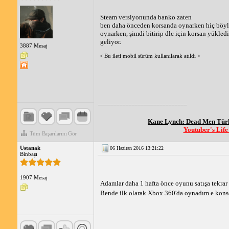
Steam versiyonunda banko zaten
ben daha önceden korsanda oynarken hiç böyle 
oynarken, şimdi bitirip dlc için korsan yükle
geliyor.
3887 Mesaj
< Bu ileti mobil sürüm kullanılarak atıldı >
_____________________________
Kane Lynch: Dead Men Tü
Youtuber's Lif
Tüm Başarılarını Gör
Ustanak
06 Haziran 2016 13:21:22
Binbaşı
1907 Mesaj
Adamlar daha 1 hafta önce oyunu satışa tekra
Bende ilk olarak Xbox 360'da oynadım e konsol