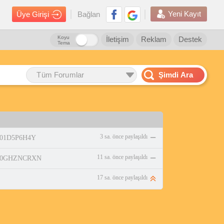
Yeni Kayıt
Üye Girişi
Bağlan
Koyu
İletişim
Reklam
Destek
Tema
Tüm Forumlar
Şimdi Ara
3 sa. önce paylaşıldı
/B01D5P6H4Y
11 sa. önce paylaşıldı
p/B0GHZNCRXN
17 sa. önce paylaşıldı