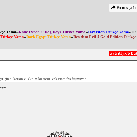
Bu mesaja 1 c
rkçe Yama
Kane Lynch 2: Dog Days Türkçe Yama
Inversion Türkçe Yama
Ha
--
--
--
e Türkçe Yama
Dark Egypt Türkçe Yama
Resident Evil 5 Gold Edition Türkç
--
--
tı, şimdi korsan yükledim bu sorun yok gram fps düşmüyor.
ocam