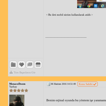
< Bu ileti mobil sürüm kullanılarak atıldı >
_____________________________
Tüm Başarılarını Gör
MonacoDoom
06 Haziran 2016 14:51:49
Konu Sahibi
Yarbay
Benim orjinal oyunda bu yöntem işe yaramamış