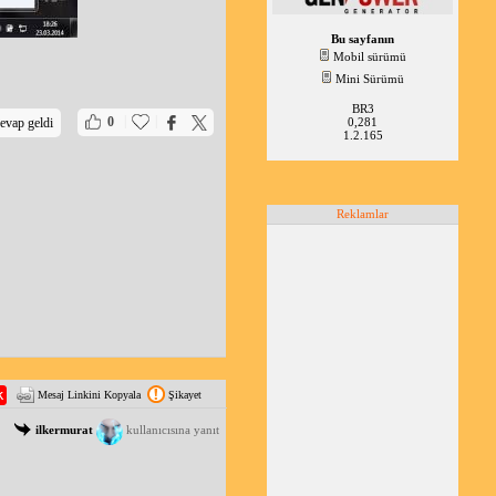
Bu sayfanın
Mobil sürümü
Mini Sürümü
BR3
|
|
0
0,281
evap geldi
1.2.165
Reklamlar
Mesaj Linkini Kopyala
Şikayet
ilkermurat
kullanıcısına yanıt