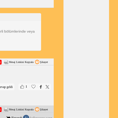
rli bölümlerinde veya
irler. Bu sorun,
0".
Mesaj Linkini Kopyala
Şikayet
|
|
1
evap geldi
Mesaj Linkini Kopyala
Şikayet
U
Ustanak
kullanıcısına yanıt