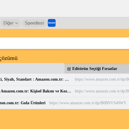
Diğer
Speedtest
 çözümü
Editörün Seçtiği Fırsatlar
Casio MW-240-7BVDF Standart Erkek Kol Saati, Siyah, Standart : Amazon.com.tr: Moda
https://www.amazon.com.tr/dp
Balen's Beeauty Saf Papatya Hidrosolü 250 ml : Amazon.com.tr: Kişisel Bakım ve Kozmetik
https://www.amazon.com.tr/d
zon.com.tr: Gıda Ürünleri
https://www.amazon.com.tr/dp/B0BNVS49WY