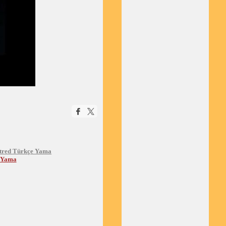
tred Türkçe Yama
e Yama