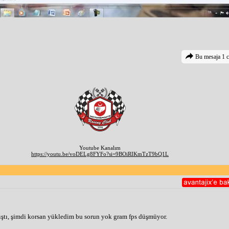
Bu mesaja 1 c
Youtube Kanalım
https://youtu.be/voDELg8FYFo?si=9BOiRIKmTzT9bQ1L
tı, şimdi korsan yükledim bu sorun yok gram fps düşmüyor.