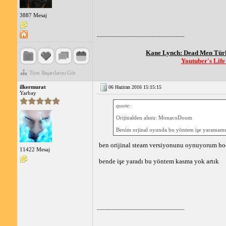
3887 Mesaj
_____________________________
Kane Lynch: Dead Men Tü
Youtuber's Lif
Tüm Başarılarını Gör
ilkermurat
06 Haziran 2016 15:15:15
Yarbay
quote:
Orijinalden alıntı: MonacoDoom
Benim orjinal oyunda bu yöntem işe yaramamış
ben orijinal steam versiyonunu oynuyorum h
11422 Mesaj
bende işe yaradı bu yöntem kasma yok artık
_____________________________