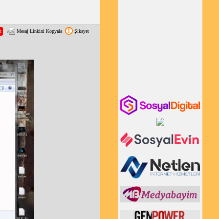
Mesaj Linkini Kopyala
Şikayet