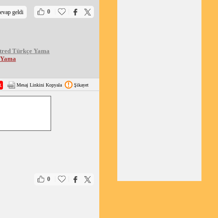
|
|
0
evap geldi
tred Türkçe Yama
e Yama
Mesaj Linkini Kopyala
Şikayet
|
|
0