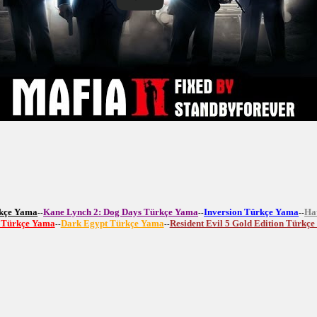
rkçe Yama
Kane Lynch 2: Dog Days Türkçe Yama
Inversion Türkçe Yama
Ha
--
--
--
e Türkçe Yama
Dark Egypt Türkçe Yama
Resident Evil 5 Gold Edition Türkç
--
--