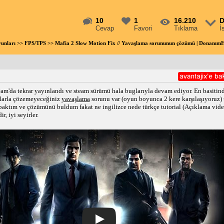
10
1
16.210
D
Cevap
Favori
Tıklama
İ
unları
>>
FPS/TPS
>> Mafia 2 Slow Motion Fix // Yavaşlama sorununun çözümü | Donanı
team'da tekrar yayınlandı ve steam sürümü hala buglarıyla devam ediyor. En basiti
llarla çözemeyeceğiniz
yavaşlama
sorunu var (oyun boyunca 2 kere karşılaşıyoruz)
aktım ve çözümünü buldum fakat ne ingilizce nede türkçe tutorial (Açıklama vid
 iyi seyirler.