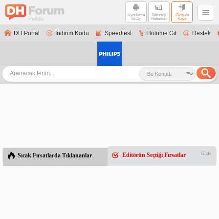
Uygulama
Teknoloji
Giriş ve
ile Aç
Haberleri
Kayıt
DH Portal
İndirim Kodu
Speedtest
Bölüme Git
Destek
Gizle
Editörün Seçtiği Fırsatlar
Sıcak Fırsatlarda Tıklananlar