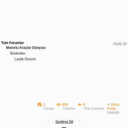
Tüm Forumlar
Aşağı git
Motorlu Araçlar Dünyası
Bisikletler
Lastik Önerisi
1
996
0
Daha
Cevap
Tıklama
Öne Çıkarma
Fazla
İstatistik
Sayfaya Git