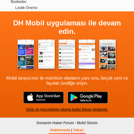
Bisikletler
Lastik Önerisi
DH Mobil uygulaması ile devam
edin.
Mobil tarayıcınız ile mümkün olanların yanı sıra, birçok yeni ve
faydalı özelliğe erişin.
Gizle ve güncelleme çıkana kadar tekrar gösterme.
Donanım Haber Forum - Mobil Sürüm
Hakkımızda
|
Yukarı