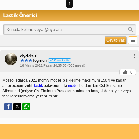
1
Lastik Önerisi
Cevap Yaz
dyddsul
Teğmen
Konu Sahibi
16 Mayıs 2021 Pazar 20:35:53 (603 mesaj)
0
Mosso legarda 2021 mdm v modeli bisikletime maksimum 150 tl ye kadar
alabileceğim zırhlı
lastik
bakıyorum. İki
model
buldum biri Cst Sensamo
Allround diğeriyse Cst Platinum Protector bunlardan hangisi daha iyidir veya
farklı öneriler varsa yazabilirsiniz.