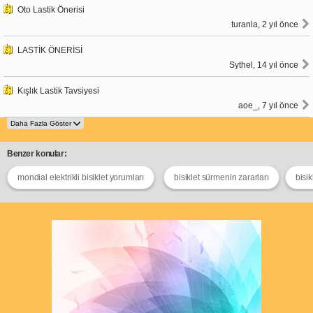
Oto Lastik Önerisi
turanla, 2 yıl önce
LASTİK ÖNERİSİ
Sythel, 14 yıl önce
Kışlık Lastik Tavsiyesi
aoe_, 7 yıl önce
Benzer konular:
mondial elektrikli bisiklet yorumları
bisiklet sürmenin zararları
bisik