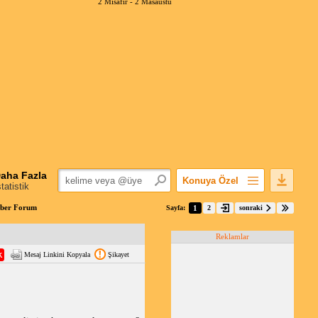
2 Misafir -
2 Masaüstü
aha Fazla
Konuya Özel
statistik
Favorilerime Ekle
aber Forum
Sayfa:
1
2
sonraki
Konuyu Açandan
Reklamlar
Popüler Mesajlar
Mesaj Linkini Kopyala
Şikayet
Linkli Mesajlar
Yazdır
E-Posta Aboneliği
Konuyu Gizle