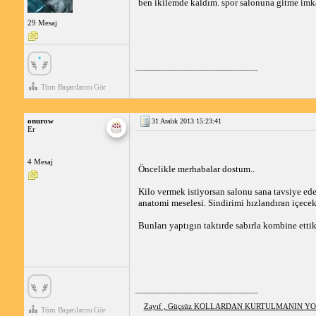
ben ikilemde kaldım. spor salonuna gitme imk
29 Mesaj
_____________________________
Tüm Başarılarını Gör
onurow
31 Aralık 2013 15:23:41
Er
4 Mesaj
Öncelikle merhabalar dostum..
Kilo vermek istiyorsan salonu sana tavsiye ede
anatomi meselesi. Sindirimi hızlandıran içec
Bunları yaptıgın taktırde sabırla kombine etti
_____________________________
Zayıf , Güçsüz KOLLARDAN KURTULMANIN YOL
Tüm Başarılarını Gör