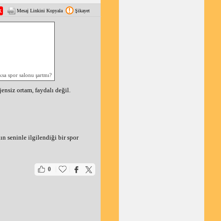
Mesaj Linkini Kopyala
Şikayet
sa spor salonu şartmı?
ensiz ortam, faydalı değil.
n seninle ilgilendiği bir spor
|
|
0