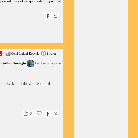
yeterlimi yoksa spor salonu şartmı?
Mesaj Linkini Kopyala
Şikayet
Gollum Sarıoğlu
kullanıcısına yanıt
n arkadasın kilo vermıs olabilir
|
|
0