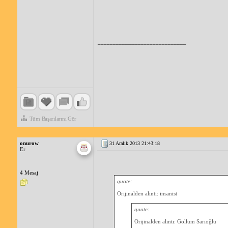
_____________________________
Tüm Başarılarını Gör
onurow
31 Aralık 2013 21:43:18
Er
4 Mesaj
quote:
Orijinalden alıntı: insanist
quote:
Orijinalden alıntı: Gollum Sarıoğlu