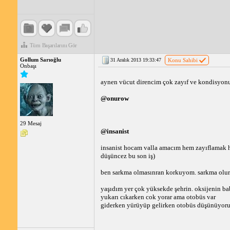
Tüm Başarılarını Gör
Gollum Sarıoğlu
31 Aralık 2013 19:33:47
Konu Sahibi
Onbaşı
aynen vücut direncim çok zayıf ve kondisyon
@onurow
29 Mesaj
@insanist
insanist hocam valla amacım hem zayıflamak he
düşüncez bu son iş)
ben sarkma olmasınran korkuyom. sarkma olurs
yaşıdım yer çok yüksekde şehrin. oksijenin ba
yukarı cıkarken cok yorar ama otobüs var
giderken yürüyüp gelirken otobüs düşünüyor