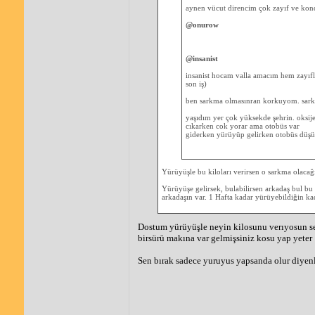
aynen vücut direncim çok zayıf ve kon
@onurow
@insanist
insanist hocam valla amacım hem zayıfl
son iş)
ben sarkma olmasınran korkuyom. sarkm
yaşıdım yer çok yüksekde şehrin. oksij
cıkarken cok yorar ama otobüs var
giderken yürüyüp gelirken otobüs dü
Yürüyüşle bu kiloları verirsen o sarkma olacağ
Yürüyüşe gelirsek, bulabilirsen arkadaş bul bu
arkadaşın var. 1 Hafta kadar yürüyebildiğin ka
Dostum yürüyüşle neyin kilosunu verıyosun se
birsürü makına var gelmişsiniz kosu yap yeter
Sen bırak sadece yuruyus yapsanda olur diyenl