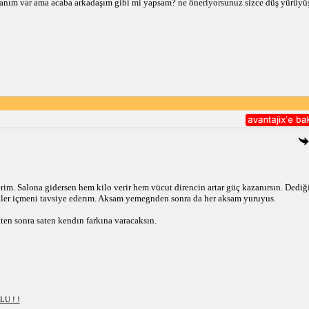
anım var ama acaba arkadaşım gibi mi yapsam? ne öneriyorsunuz sizce düş yürüyüş 
rim. Salona gidersen hem kilo verir hem vücut direncin artar güç kazanırsın. Dediği
ekler içmeni tavsiye ederım. Aksam yemegnden sonra da her aksam yuruyus.
kten sonra saten kendın farkına varacaksın.
U ! !