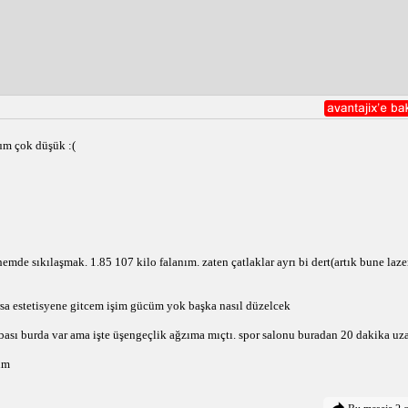
um çok düşük :(
mde sıkılaşmak. 1.85 107 kilo falanım. zaten çatlaklar ayrı bi dert(artık bune la
a estetisyene gitcem işim gücüm yok başka nasıl düzelcek
bası burda var ama işte üşengeçlik ağzıma mıçtı. spor salonu buradan 20 dakika uz
um