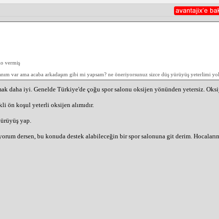
lo vermiş
nım var ama acaba arkadaşım gibi mi yapsam? ne öneriyorsunuz sizce düş yürüyüş yeterlimi yok
ak daha iyi. Genelde Türkiye'de çoğu spor salonu oksijen yönünden yetersiz. Oksij
i ön koşul yeterli oksijen alımıdır.
yürüyüş yap.
yorum dersen, bu konuda destek alabileceğin bir spor salonuna git derim. Hocalarını