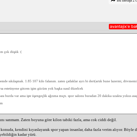
Bu mesaja 2 c
um çok düşük :(
de sıkılaşmak. 1.85 107 kilo falanım. zaten çatlaklar ayrı bi dert(artık bune lazermi, dövmemi
a estetisyene gitcem işim gücüm yok başka nasıl düzelcek
bası burda var ama işte üşengeçlik ağzıma mıçtı. spor salonu buradan 20 dakika uzakta yokus asa
um
ını sanmam. Zaten boyuna göre kilon tabiki fazla, ama cok ciddi değil.
 konuda, kendini kıyaslayarak spor yapan insanlar, daha fazla verim alıyor. Böyle
yebildiğin kadar yürü.