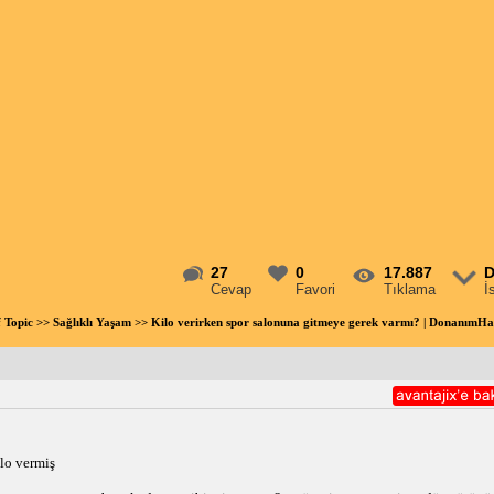
27
0
17.887
D
Cevap
Favori
Tıklama
İ
f Topic
>>
Sağlıklı Yaşam
>> Kilo verirken spor salonuna gitmeye gerek varmı? | DonanımH
lo vermiş