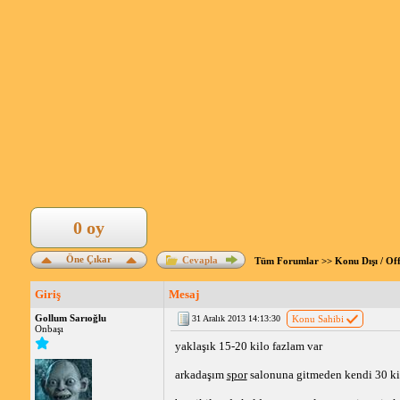
0 oy
Öne Çıkar
Cevapla
Tüm Forumlar
>>
Konu Dışı / Of
Giriş
Mesaj
Gollum Sarıoğlu
31 Aralık 2013 14:13:30
Konu Sahibi
Onbaşı
yaklaşık 15-20 kilo fazlam var
arkadaşım
spor
salonuna gitmeden kendi 30 ki