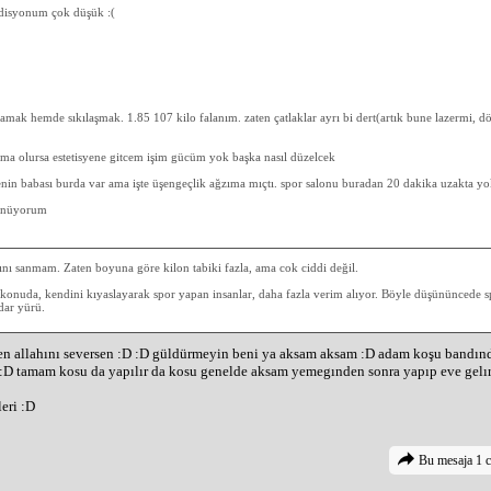
disyonum çok düşük :(
amak hemde sıkılaşmak. 1.85 107 kilo falanım. zaten çatlaklar ayrı bi dert(artık bune lazermi,
a olursa estetisyene gitcem işim gücüm yok başka nasıl düzelcek
enin babası burda var ama işte üşengeçlik ağzıma mıçtı. spor salonu buradan 20 dakika uzakta yo
şünüyorum
ını sanmam. Zaten boyuna göre kilon tabiki fazla, ama cok ciddi değil.
 konuda, kendini kıyaslayarak spor yapan insanlar, daha fazla verim alıyor. Böyle düşününcede s
dar yürü.
n allahını seversen :D :D güldürmeyin beni ya aksam aksam :D adam koşu bandında
 :D tamam kosu da yapılır da kosu genelde aksam yemegınden sonra yapıp eve gelırs
eri :D
Bu mesaja 1 c