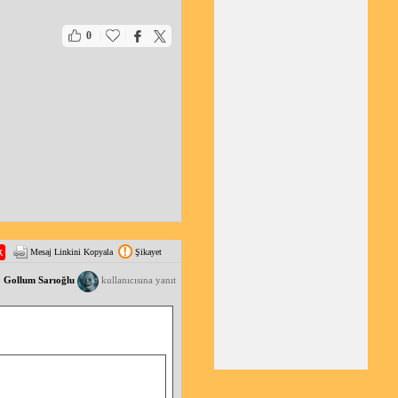
|
|
0
Mesaj Linkini Kopyala
Şikayet
Gollum Sarıoğlu
kullanıcısına yanıt