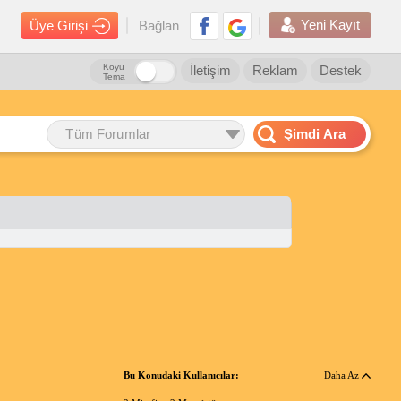
Yeni Kayıt
Üye Girişi
Bağlan
Koyu
İletişim
Reklam
Destek
Tema
Tüm Forumlar
Şimdi Ara
Bu Konudaki Kullanıcılar:
Daha Az