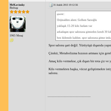
MrKavinsky
31 Aralık 2013 19:12:56
Binbaşı
quote:
Orijinalden alıntı: Gollum Sarıoğlu
yaklaşık 15-20 kilo fazlam var
arkadaşım spor salonuna gitmeden kendi 30 ki
1965 Mesaj
ben ikilemde kaldım. spor salonuna gitme imka
Spor salonu şart değil. Yürüyüşü dışarıda yapm
Çünkü; Metabolizma hızının artması için gerekl
Amaç kilo vermekse, çık dışarı bir rota çiz ve 
Kilo vermekten başka, vücut geliştirmekte isti
salonu.
_____________________________