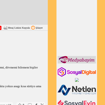
Mesaj Linkini Kopyala
Şikayet
zermi, dövmemi bilemem bişiler
akta yokus asagı kısa sürüyo ama
|
|