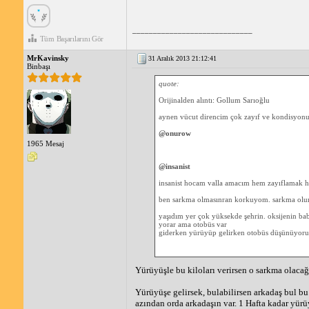
_____________________________
Tüm Başarılarını Gör
MrKavinsky
31 Aralık 2013 21:12:41
Binbaşı
quote:
Orijinalden alıntı: Gollum Sarıoğlu
aynen vücut direncim çok zayıf ve kondisyon
@onurow
1965 Mesaj
@insanist
insanist hocam valla amacım hem zayıflamak hem
ben sarkma olmasınran korkuyom. sarkma olurs
yaşıdım yer çok yüksekde şehrin. oksijenin ba
yorar ama otobüs var
giderken yürüyüp gelirken otobüs düşünüyor
Yürüyüşle bu kiloları verirsen o sarkma olacağ
Yürüyüşe gelirsek, bulabilirsen arkadaş bul bu
azından orda arkadaşın var. 1 Hafta kadar yürü