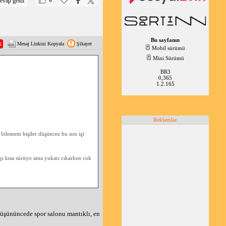
0
evap geldi
Bu sayfanın
Mesaj Linkini Kopyala
Şikayet
Mobil sürümü
Mini Sürümü
BR3
0,365
1.2.165
Reklamlar
 bilemem bişiler düşüncez bu son iş)
gı kısa sürüyo ama yukarı cıkarken cok
 düşününcede spor salonu mantıklı, en