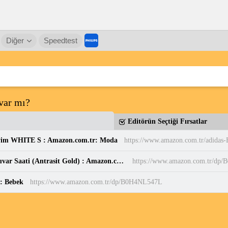
Diğer
Speedtest
var mı?
Editörün Seçtiği Fırsatlar
yim WHITE S : Amazon.com.tr: Moda
Sessiz, Cam Yüzeyli, Metal halkalı, Dekoratif Duvar Saati (Antrasit Gold) : Amazon.com.tr: Ev ve Yaşam
https://www.amazon.com.tr/d
r: Bebek
https://www.amazon.com.tr/dp/B0H4NL547L