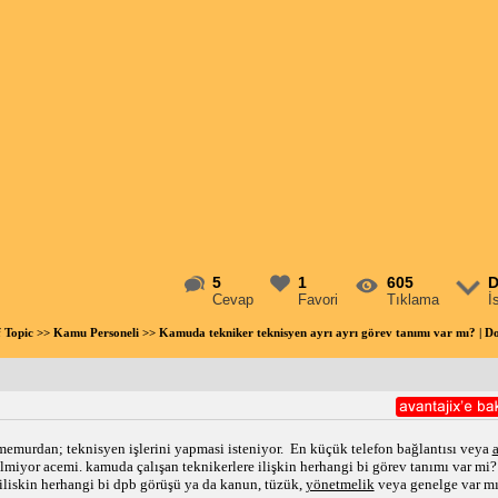
5
1
605
D
Cevap
Favori
Tıklama
İ
f Topic
>>
Kamu Personeli
>> Kamuda tekniker teknisyen ayrı ayrı görev tanımı var mı? |
memurdan; teknisyen işlerini yapmasi isteniyor.  En küçük telefon bağlantısı veya 
lmiyor acemi. kamuda çalışan teknikerlere ilişkin herhangi bi görev tanımı var mi? 
iliskin herhangi bi dpb görüşü ya da kanun, tüzük, 
yönetmelik
 veya genelge var m