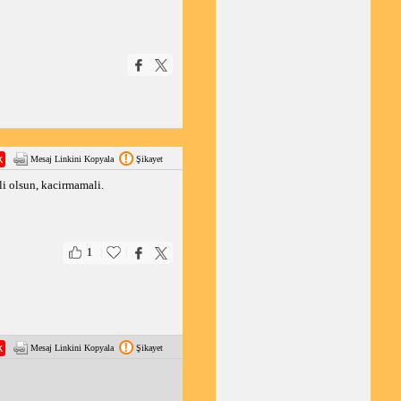
Mesaj Linkini Kopyala
Şikayet
i olsun, kacirmamali.
|
|
1
Mesaj Linkini Kopyala
Şikayet