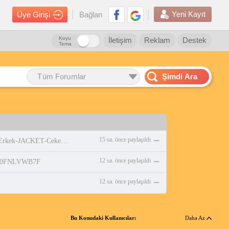
Yeni Kayıt
Üye Girişi
Bağlan
Koyu
İletişim
Reklam
Destek
Tema
Tüm Forumlar
Şimdi Ara
15 sa. önce paylaşıldı
https://www.amazon.com.tr/adidas-Erkek-JACKET-Ceket-WHITE/dp/B0DPBMQX1P
12 sa. önce paylaşıldı
p/B0FNLVWB7F
12 sa. önce paylaşıldı
Bu Konudaki Kullanıcılar:
Daha Az