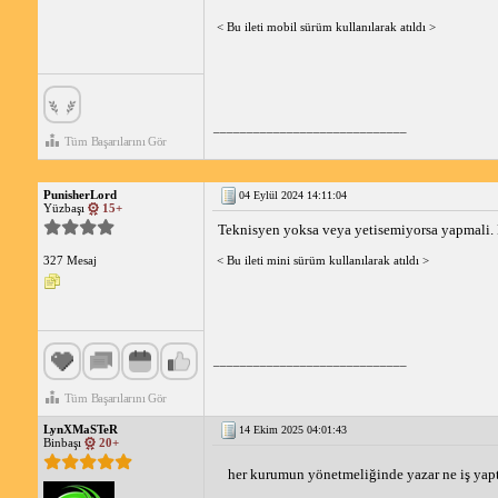
< Bu ileti mobil sürüm kullanılarak atıldı >
_____________________________
Tüm Başarılarını Gör
PunisherLord
04 Eylül 2024 14:11:04
Yüzbaşı
15+
Teknisyen yoksa veya yetisemiyorsa yapmali. K
< Bu ileti mini sürüm kullanılarak atıldı >
327 Mesaj
_____________________________
Tüm Başarılarını Gör
LynXMaSTeR
14 Ekim 2025 04:01:43
Binbaşı
20+
her kurumun yönetmeliğinde yazar ne iş yapt