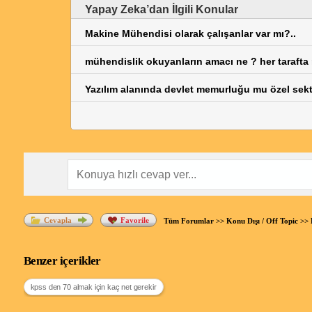
Yapay Zeka’dan İlgili Konular
Makine Mühendisi olarak çalışanlar var mı?..
mühendislik okuyanların amacı ne ? her taraft
Yazılım alanında devlet memurluğu mu özel sek
Cevapla
Favorile
Tüm Forumlar
>>
Konu Dışı / Off Topic
>>
Benzer içerikler
kpss den 70 almak için kaç net gerekir