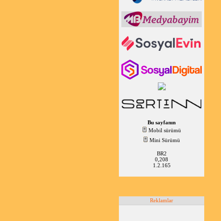
Bu sayfanın
Mobil sürümü
Mini Sürümü
BR2
0,208
1.2.165
Reklamlar