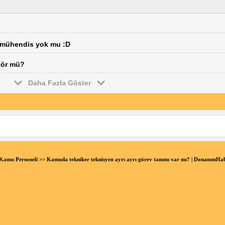
a mühendis yok mu :D
tör mü?
Daha Fazla Göster
Kamu Personeli
>> Kamuda tekniker teknisyen ayrı ayrı görev tanımı var mı? | DonanımH