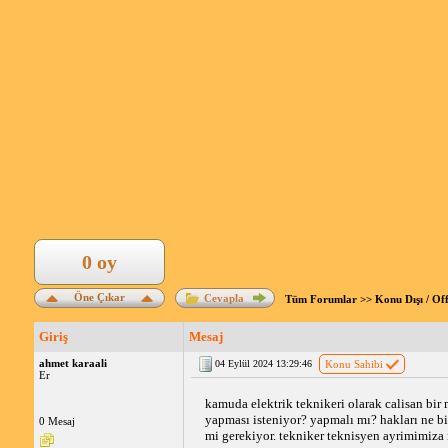
0 oy
Öne Çıkar
Cevapla
Tüm Forumlar
>>
Konu Dışı / Of
Giriş
Mesaj
ahmet karaali
04 Eylül 2024 13:29:46
Konu Sahibi
Er
kamuda elektrik teknikeri olarak calisan bir 
yapması isteniyor? yapmalı mı? hakları ne bi
0 Mesaj
mi gerekiyor. tekniker teknisyen ayrimimiza 