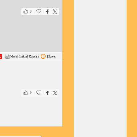
|
|
0
Mesaj Linkini Kopyala
Şikayet
|
|
0