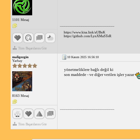
1101 Mesaj
_____________________________
https://www.kisa.link/aUBnK
https://github.com/LynXMaSTeR
Tüm Başarılarını Gör
maligezgin
10 Kasım 2025 16:56:10
Yarbay
yönetmeliklere bağlı değil ki
son maddede - ve diğer verilen işler yazar
8163 Mesaj
_____________________________
Tüm Başarılarını Gör