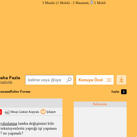
3 Misafir (1 Mobil) -
2 Masaüstü
,
1 Mobil
aha Fazla
Konuya Özel
statistik
Favorilerime Ekle
 DonanımHaber Forum
Sayfa:
1
Konuyu Açandan
Reklamlar
Popüler Mesajlar
Mesaj Linkini Kopyala
Şikayet
Linkli Mesajlar
Yazdır
aydınlatma
 lamba değişimini bile 
teknisyenlerin yaptığı işi yapması 
E-Posta Aboneliği
ı? ne yapmalı?
Konuyu Gizle