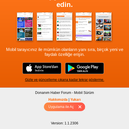
edin.
Mobil tarayıcınız ile mümkün olanların yanı sıra, birçok yeni ve
faydalı özelliğe erişin.
Gizle ve güncelleme çıkana kadar tekrar gösterme.
Donanım Haber Forum - Mobil Sürüm
Hakkımızda
|
Yukarı
Uygulama ile Aç
Tam sürüm için Tıklayınız
Version: 1.1.2306