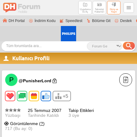
Uygulama
Teknoloji
Giriş ve
ile Aç
Haberleri
Kayıt
DH Portal
İndirim Kodu
Speedtest
Bölüme Git
Destek
Kullanıcı Profili
P
@PunisherLord
+5
25 Temmuz 2007
Takip Ettikleri
Yüzbaşı
Tarihinde Katıldı
3 üye
Görüntülenme (
?
)
717 (Bu ay: 0)