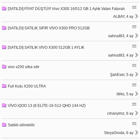
[SATILDI] FİYAT DÜŞTÜ!!! Vivo X300 16/512 GB 1 Aylık Vatan Faturalı
ALBAY, 4 ay
[SATILDI] SATILIK SIFIR VİVO X300 PRO 512GB
sahrud83, 4 ay
[SATILDI] SATILIK VİVO X300 512GB 1 AYLIK
sahrud83, 4 ay
vivo x200 ultra sıfır
ŞahEser, 5 ay
Full Kutu X200 ULTRA
iltrks, 5 ay
VİVO iQOO 13 (8 ELİTE-16-512-QHD 144 HZ)
cihanylmz, 6 ay
Satıldı silinebilir.
StoyaGroda, 6 ay