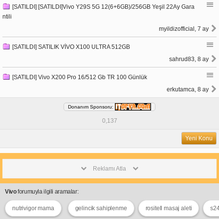
[SATILDI] [SATILDI]Vivo Y29S 5G 12(6+6GB)/256GB Yeşil 22Ay Gara
ntili
myildizofficial, 7 ay
[SATILDI] SATILIK VİVO X100 ULTRA 512GB
sahrud83, 8 ay
[SATILDI] Vivo X200 Pro 16/512 Gb TR 100 Günlük
erkutamca, 8 ay
Donanım Sponsoru:
0,137
Yeni Konu
Reklamı Atla
Vivo
forumuyla ilgili aramalar:
nutrivigor mama
gelincik sahiplenme
rositell masaj aleti
s24