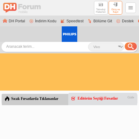
Teknoloji
Giriş ve
Haberleri
Kayıt
DH Portal
İndirim Kodu
Speedtest
Bölüme Git
Destek
Gizle
Editörün Seçtiği Fırsatlar
Sıcak Fırsatlarda Tıklananlar