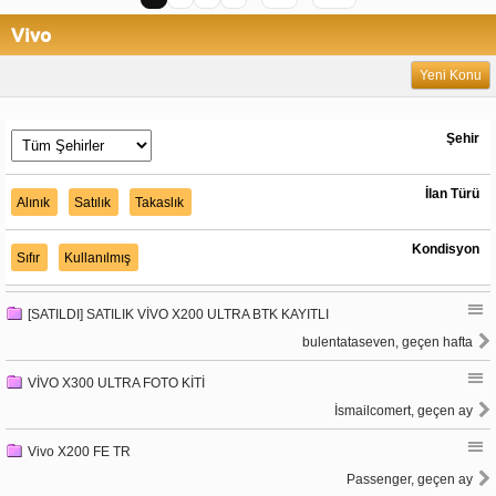
Vivo
Yeni Konu
Şehir
İlan Türü
Alınık
Satılık
Takaslık
Kondisyon
Sıfır
Kullanılmış
[SATILDI] SATILIK VİVO X200 ULTRA BTK KAYITLI
bulentataseven, geçen hafta
VİVO X300 ULTRA FOTO KİTİ
İsmailcomert, geçen ay
Vivo X200 FE TR
Passenger, geçen ay