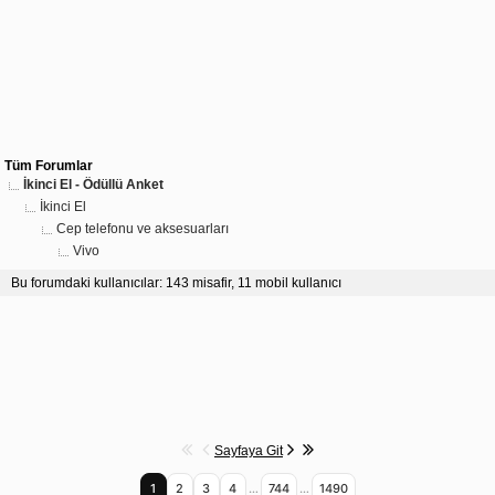
Tüm Forumlar
İkinci El - Ödüllü Anket
İkinci El
Cep telefonu ve aksesuarları
Vivo
Bu forumdaki kullanıcılar: 143 misafir, 11 mobil kullanıcı
Sayfaya Git
1
2
3
4
…
744
…
1490