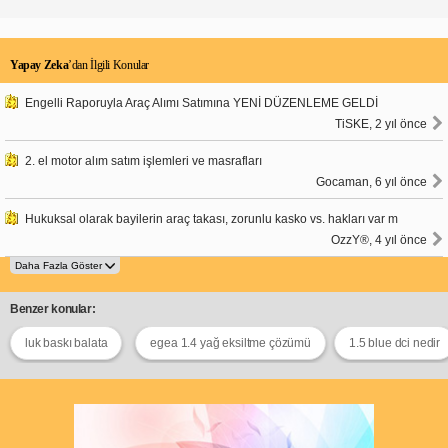
Yapay Zeka
’dan İlgili Konular
Engelli Raporuyla Araç Alımı Satımına YENİ DÜZENLEME GELDİ
TiSKE, 2 yıl önce
2. el motor alım satım işlemleri ve masrafları
Gocaman, 6 yıl önce
Hukuksal olarak bayilerin araç takası, zorunlu kasko vs. hakları var m
OzzY®, 4 yıl önce
Benzer konular:
luk baskı balata
egea 1.4 yağ eksiltme çözümü
1.5 blue dci nedir