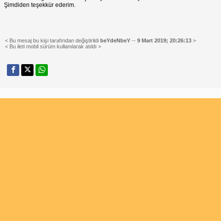
Şimdiden teşekkür ederim.
< Bu mesaj bu kişi tarafından değiştirildi
beYdeNbeY
--
9 Mart 2019; 20:26:13
>
< Bu ileti mobil sürüm kullanılarak atıldı >