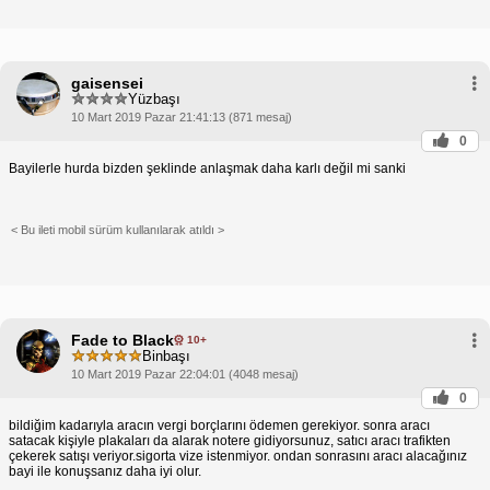
gaisensei
Yüzbaşı
10 Mart 2019 Pazar 21:41:13 (871 mesaj)
0
Bayilerle hurda bizden şeklinde anlaşmak daha karlı değil mi sanki
< Bu ileti mobil sürüm kullanılarak atıldı >
Fade to Black
10+
Binbaşı
10 Mart 2019 Pazar 22:04:01 (4048 mesaj)
0
bildiğim kadarıyla aracın vergi borçlarını ödemen gerekiyor. sonra aracı
satacak kişiyle plakaları da alarak notere gidiyorsunuz, satıcı aracı trafikten
çekerek satışı veriyor.sigorta vize istenmiyor. ondan sonrasını aracı alacağınız
bayi ile konuşsanız daha iyi olur.