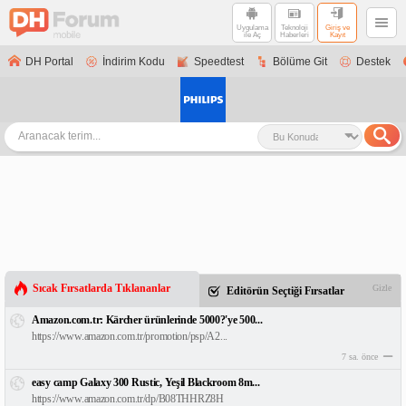
Uygulama
Teknoloji
Giriş ve
ile Aç
Haberleri
Kayıt
DH Portal
İndirim Kodu
Speedtest
Bölüme Git
Destek
Sıcak Fırsatlarda Tıklananlar
Gizle
Editörün Seçtiği Fırsatlar
Amazon.com.tr: Kärcher ürünlerinde 5000?'ye 500...
https://www.amazon.com.tr/promotion/psp/A2...
7 sa. önce
easy camp Galaxy 300 Rustic, Yeşil Blackroom 8m...
https://www.amazon.com.tr/dp/B08THHRZ8H