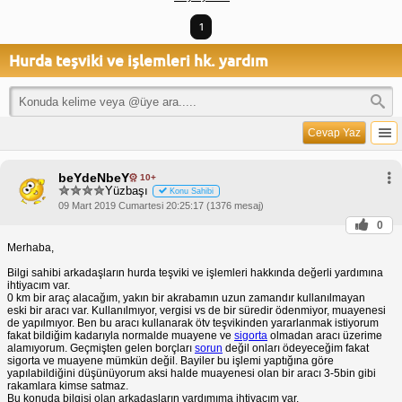
1
Hurda teşviki ve işlemleri hk. yardım
Cevap Yaz
beYdeNbeY
10+
Yüzbaşı
Konu Sahibi
09 Mart 2019 Cumartesi 20:25:17 (1376 mesaj)
0
Merhaba,
Bilgi sahibi arkadaşların hurda teşviki ve işlemleri hakkında değerli yardımına
ihtiyacım var.
0 km bir araç alacağım, yakın bir akrabamın uzun zamandır kullanılmayan
eski bir aracı var. Kullanılmıyor, vergisi vs de bir süredir ödenmiyor, muayenesi
de yapılmıyor. Ben bu aracı kullanarak ötv teşvikinden yararlanmak istiyorum
fakat bildiğim kadarıyla normalde muayene ve
sigorta
olmadan aracı üzerime
alamıyorum. Geçmişten gelen borçları
sorun
değil onları ödeyeceğim fakat
sigorta ve muayene mümkün değil. Bayiler bu işlemi yaptığına göre
yapılabildiğini düşünüyorum aksi halde muayenesi olan bir aracı 3-5bin gibi
rakamlara kimse satmaz.
Bu konuda bilgisi olan arkadaşların yardımıma ihtiyacım var.