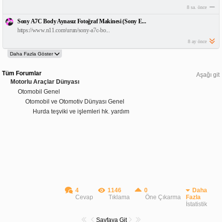
8 sa. önce
Sony A7C Body Aynasız Fotoğraf Makinesi (Sony E...
https://www.n11.com/urun/sony-a7c-bo...
8 ay önce
Tüm Forumlar
Aşağı git
Motorlu Araçlar Dünyası
Otomobil Genel
Otomobil ve Otomotiv Dünyası Genel
Hurda teşviki ve işlemleri hk. yardım
4
1146
0
Daha
Cevap
Tıklama
Öne Çıkarma
Fazla
İstatistik
Sayfaya Git