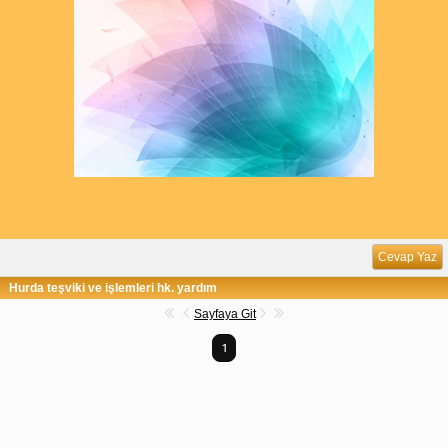
Cevap Yaz
Hurda teşviki ve işlemleri hk. yardım
Sayfaya Git
1