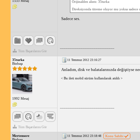
1533 Mesaj
Orijinalden alıntı: 35turka
Direksiyonda titreme oluyor mu yoksa sadece s
Sadece ses.
_____________________________
Tüm Başarılarını Gör
35turka
11 Temmuz 2012 23:16:27
Binbaşı
Anladım, disk ve balatalarınızda değiştiyse 
< Bu ileti mobil sürüm kullanılarak atıldı >
1992 Mesaj
_____________________________
Tüm Başarılarını Gör
Mertensore
11 Temmuz 2012 23:18:48
Konu Sahibi
Binbaşı