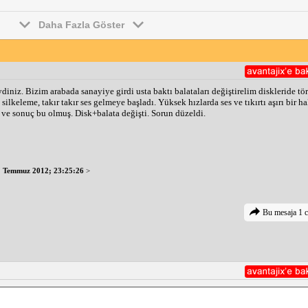
Daha Fazla Göster
ydiniz. Bizim arabada sanayiye girdi usta baktı balataları değiştirelim diskleride tö
silkeleme, takır takır ses gelmeye başladı. Yüksek hızlarda ses ve tıkırtı aşırı bir ha
ş ve sonuç bu olmuş. Disk+balata değişti. Sorun düzeldi.
1 Temmuz 2012; 23:25:26
>
Bu mesaja 1 c