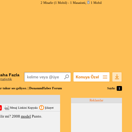
2 Misafir (1 Mobil) -
1 Masaüstü
,
1 Mobil
aha Fazla
Konuya Özel
statistik
Favorilerime Ekle
r tukur ses geliyor. | DonanımHaber Forum
Sayfa:
1
Konuyu Açandan
Reklamlar
Popüler Mesajlar
Mesaj Linkini Kopyala
Şikayet
Linkli Mesajlar
bilir mi? 2008
model
Punto.
Yazdır
E-Posta Aboneliği
Konuyu Gizle