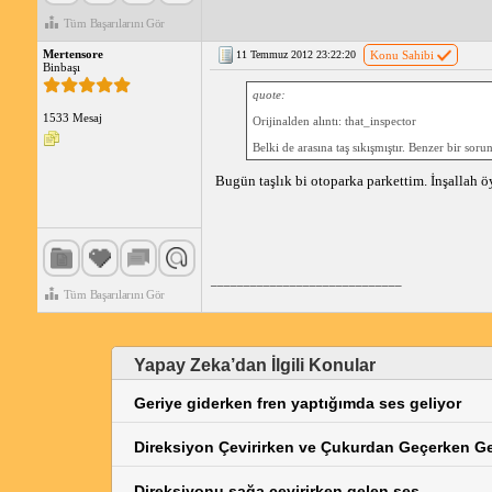
Tüm Başarılarını Gör
Mertensore
11 Temmuz 2012 23:22:20
Konu Sahibi
Binbaşı
quote:
1533 Mesaj
Orijinalden alıntı: that_inspector
Belki de arasına taş sıkışmıştır. Benzer bir sor
Bugün taşlık bi otoparka parkettim. İnşallah öy
_____________________________
Tüm Başarılarını Gör
Yapay Zeka’dan İlgili Konular
Geriye giderken fren yaptığımda ses geliyor
Direksiyon Çevirirken ve Çukurdan Geçerken G
Direksiyonu sağa çevirirken gelen ses