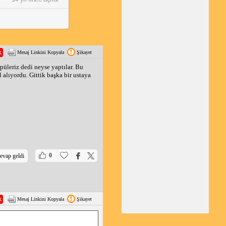
Mesaj Linkini Kopyala
Şikayet
rpüleriz dedi neyse yaptılar. Bu
l alıyordu. Gittik başka bir ustaya
|
|
0
evap geldi
Mesaj Linkini Kopyala
Şikayet