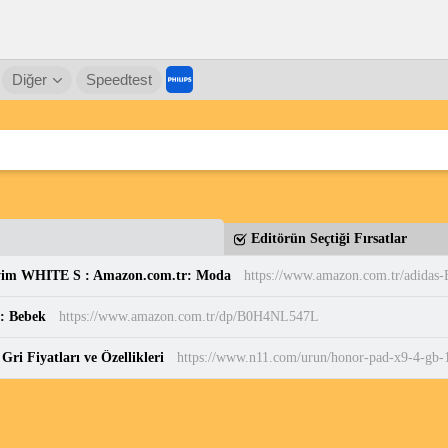
Diğer
Speedtest
Editörün Seçtiği Fırsatlar
yim WHITE S : Amazon.com.tr: Moda
r: Bebek
https://www.amazon.com.tr/dp/B0H4NL547L
i Fiyatları ve Özellikleri