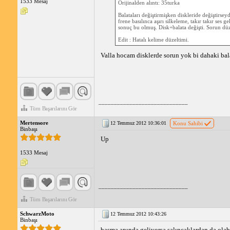
1533 Mesaj
Orijinalden alıntı: 35turka
Balataları değiştirmişken diskleride değiştirsey
frene basılınca aşırı silkeleme, takır takır ses g
sonuç bu olmuş. Disk+balata değişti. Sorun düz
Edit : Hatalı kelime düzeltimi.
Valla hocam disklerde sorun yok bi dahaki bala
_____________________________
Tüm Başarılarını Gör
Mertensore
12 Temmuz 2012 10:36:01
Konu Sahibi
Binbaşı
Up
1533 Mesaj
_____________________________
Tüm Başarılarını Gör
SchwarzMoto
12 Temmuz 2012 10:43:26
Binbaşı
basma anında geliyorsa salıncaklardan da olabi