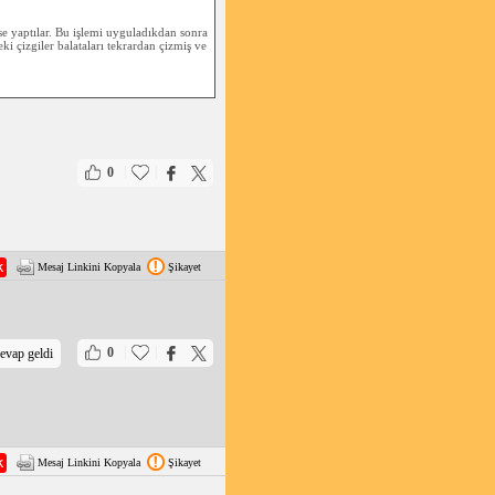
yse yaptılar. Bu işlemi uyguladıkdan sonra
eki çizgiler balataları tekrardan çizmiş ve
|
|
0
Mesaj Linkini Kopyala
Şikayet
|
|
0
evap geldi
Mesaj Linkini Kopyala
Şikayet