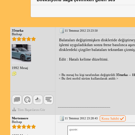
35turka
11 Temmuz 2012 23:23:50
Binbaşı
Balataları değiştirmişken diskleride değiştirse
işlemi uyguladıkdan sonra frene basılınca aşırı 
disklerdeki çizgiler balataları tekrardan çizmi
Edit : Hatalı kelime düzeltimi.
1992 Mesaj
< Bu mesaj bu kişi tarafından değiştirildi
35turka
--
1
< Bu ileti mobil sürüm kullanılarak atıldı >
_____________________________
Tüm Başarılarını Gör
Mertensore
11 Temmuz 2012 23:28:43
Konu Sahibi
Binbaşı
quote: