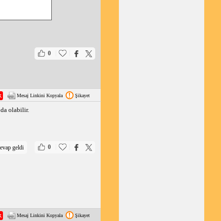
|
|
0
Mesaj Linkini Kopyala
Şikayet
a olabilir.
|
|
0
evap geldi
Mesaj Linkini Kopyala
Şikayet