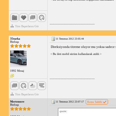
_____________________________
Tüm Başarılarını Gör
35turka
11 Temmuz 2012 23:05:44
Binbaşı
Direksiyonda titreme oluyor mu yoksa sadece s
< Bu ileti mobil sürüm kullanılarak atıldı >
1992 Mesaj
_____________________________
Tüm Başarılarını Gör
Mertensore
11 Temmuz 2012 23:07:17
Konu Sahibi
Binbaşı
quote: