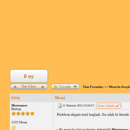
0 oy
Öne Çıkar
Cevapla
Tüm Forumlar
>>
Motorlu Araçl
Giriş
Mesaj
Mertensore
11 Temmuz 2012 23:04:57
Konu Sahibi
Binbaşı
Problem akşam üstü başladı. En ufak bi frende 
1533 Mesaj
< Bu mesaj bu kişi tarafından değiştirildi
Mertensore
-