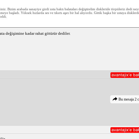
diniz. Bizim arabada sanayiye girdi usta baktı balataları değiştirelim diskleride törpüleriz dedi ne
elmeye başladı. Yüksek hızlarda ses ve tıkırtı aşırı bir hal alıyordu. Gittik başka bir ustaya disklerd
eldi.
ta değişimine kadar rahat götürür dediler.
Bu mesaja 2 c
lir