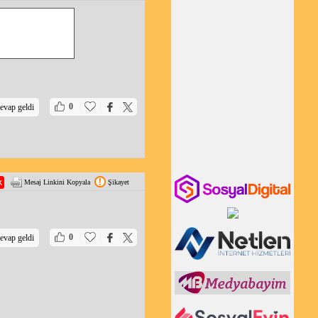
|
|
0
evap geldi
Mesaj Linkini Kopyala
Şikayet
|
|
0
evap geldi