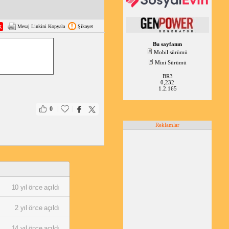
Mesaj Linkini Kopyala
Şikayet
Bu sayfanın
Mobil sürümü
Mini Sürümü
BR3
0,232
1.2.165
|
|
0
Reklamlar
10 yıl önce açıldı
2 yıl önce açıldı
14 yıl önce açıldı