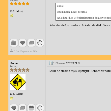
quote:
1533 Mesaj
Orijinalden alıntı: 35turka
Anladım, disk ve balatalarınızda değiştiyse n
Balatalar değişti sadece. Arkalar da disk. Ses so
_____________________________
Tüm Başarılarını Gör
Ozann
11 Temmuz 2012 23:21:37
Yarbay
Belki de arasına taş sıkışmıştır. Benzer bir so
_____________________________
2367 Mesaj