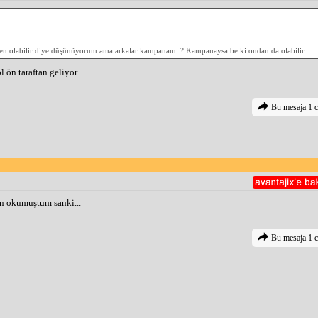
eden olabilir diye düşünüyorum ama arkalar kampanamı ? Kampanaysa belki ondan da olabilir.
l ön taraftan geliyor.
Bu mesaja 1 c
run okumuştum sanki...
Bu mesaja 1 c