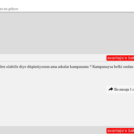
es mi geliyor
neden olabilir diye düşünüyorum ama arkalar kampanamı ? Kampanaysa belki ondan d
Bu mesaja 1 c