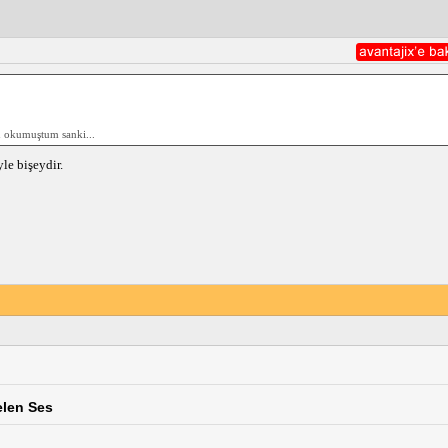
un okumuştum sanki...
le bişeydir.
elen Ses