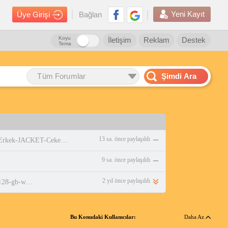
Yeni Kayıt
Üye Girişi
Bağlan
Koyu
İletişim
Reklam
Destek
Tema
Tüm Forumlar
Şimdi Ara
13 sa. önce paylaşıldı
https://www.amazon.com.tr/adidas-Erkek-JACKET-Ceket-WHITE/dp/B0DPBMQX1P
9 sa. önce paylaşıldı
2 yıl önce paylaşıldı
https://www.n11.com/urun/honor-pad-x9-4-gb-128-gb-wi-fi-115-tablet-41976628
Bu Konudaki Kullanıcılar:
Daha Az