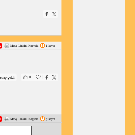
Mesaj Linkini Kopyala
Şikayet
|
|
0
evap geldi
Mesaj Linkini Kopyala
Şikayet