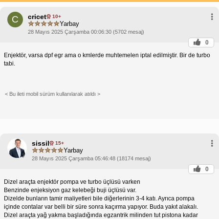
cricet
10+
C
Yarbay
28 Mayıs 2025 Çarşamba 00:06:30 (5702 mesaj)
0
Enjektör, varsa dpf egr ama o kmlerde muhtemelen iptal edilmiştir. Bir de turbo
tabi.
< Bu ileti mobil sürüm kullanılarak atıldı >
sissil
15+
Yarbay
28 Mayıs 2025 Çarşamba 05:46:48 (18174 mesaj)
0
Dizel araçta enjektör pompa ve turbo üçlüsü varken
Benzinde enjeksiyon gaz kelebeği buji üçlüsü var.
Dizelde bunların tamir maliyetleri bile diğerlerinin 3-4 katı. Ayrıca pompa
içinde contalar var belli bir süre sonra kaçırma yapıyor. Buda yakıt alakalı.
Dizel araçta yağ yakma başladığında egzantrik milinden tut pistona kadar