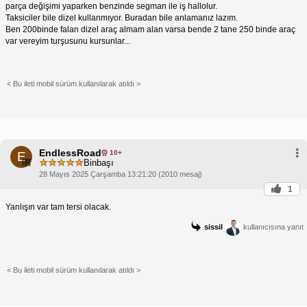
parça değişimi yaparken benzinde segman ile iş hallolur.
Taksiciler bile dizel kullanmıyor. Buradan bile anlamanız lazım.
Ben 200binde falan dizel araç almam alan varsa bende 2 tane 250 binde araç
var vereyim turşusunu kursunlar...
< Bu ileti mobil sürüm kullanılarak atıldı >
EndlessRoad
10+
E
Binbaşı
28 Mayıs 2025 Çarşamba 13:21:20 (2010 mesaj)
1
Yanlışın var tam tersi olacak.
sissil
kullanıcısına yanıt
< Bu ileti mobil sürüm kullanılarak atıldı >