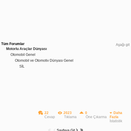
Tüm Forumlar
Aşağı git
Motorlu Araçlar Dünyası
Otomobil Genel
Otomobil ve Otomotiv Dünyası Genel
SİL
22
2023
0
Daha
Cevap
Tıklama
Öne Çıkarma
Fazla
İstatistik
Sayfaya Git