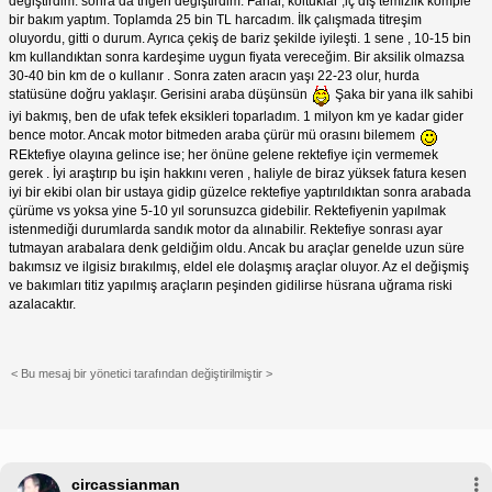
değiştirdim. sonra da trigeri değiştirdim. Farlar, koltuklar ,iç dış temizlik komple
bir bakım yaptım. Toplamda 25 bin TL harcadım. İlk çalışmada titreşim
oluyordu, gitti o durum. Ayrıca çekiş de bariz şekilde iyileşti. 1 sene , 10-15 bin
km kullandıktan sonra kardeşime uygun fiyata vereceğim. Bir aksilik olmazsa
30-40 bin km de o kullanır . Sonra zaten aracın yaşı 22-23 olur, hurda
statüsüne doğru yaklaşır. Gerisini araba düşünsün
Şaka bir yana ilk sahibi
iyi bakmış, ben de ufak tefek eksikleri toparladım. 1 milyon km ye kadar gider
bence motor. Ancak motor bitmeden araba çürür mü orasını bilemem
REktefiye olayına gelince ise; her önüne gelene rektefiye için vermemek
gerek . İyi araştırıp bu işin hakkını veren , haliyle de biraz yüksek fatura kesen
iyi bir ekibi olan bir ustaya gidip güzelce rektefiye yaptırıldıktan sonra arabada
çürüme vs yoksa yine 5-10 yıl sorunsuzca gidebilir. Rektefiyenin yapılmak
istenmediği durumlarda sandık motor da alınabilir. Rektefiye sonrası ayar
tutmayan arabalara denk geldiğim oldu. Ancak bu araçlar genelde uzun süre
bakımsız ve ilgisiz bırakılmış, eldel ele dolaşmış araçlar oluyor. Az el değişmiş
ve bakımları titiz yapılmış araçların peşinden gidilirse hüsrana uğrama riski
azalacaktır.
< Bu mesaj bir yönetici tarafından değiştirilmiştir >
circassianman