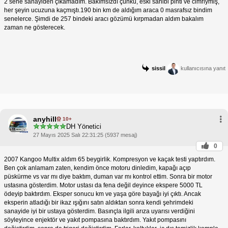
2 sene sanayiden çıkamadım. Bakımsızdı çünkü, eski sahibi pinti ve cimriymiş,
her şeyin ucuzuna kaçmıştı.190 bin km de aldığım araca 0 masrafsız bindim
senelerce. Şimdi de 257 bindeki aracı gözümü kırpmadan aldım bakalım
zaman ne gösterecek.
sissil
kullanıcısına yanıt
anyhill
10+
DH Yönetici
27 Mayıs 2025 Salı 22:31:25 (5937 mesaj)
0
2007 Kangoo Multix aldım 65 beygirlik. Kompresyon ve kaçak testi yaptırdım.
Ben çok anlamam zaten, kendim önce motoru dinledim, kapağı açıp
püskürme vs var mı diye baktım, duman var mı kontrol ettim. Sonra bir motor
ustasına gösterdim. Motor ustası da fena değil deyince ekspere 5000 TL
ödeyip baktırdım. Eksper sonucu km ve yaşa göre bayağı iyi çıktı. Ancak
eksperin atladığı bir ikaz ışığını satın aldıktan sonra kendi şehrimdeki
sanayide iyi bir ustaya gösterdim. Basınçla ilgili arıza uyarısı verdiğini
söyleyince enjektör ve yakıt pompasına baktırdım. Yakıt pompasını