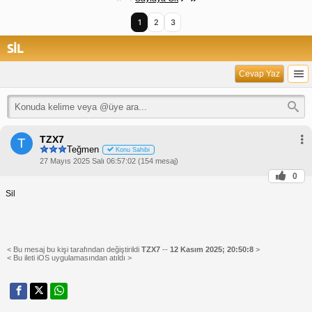
1
2
3
SİL
Cevap Yaz
TZX7
T
Teğmen
Konu Sahibi
27 Mayıs 2025 Salı 06:57:02 (154 mesaj)
0
Sil
< Bu mesaj bu kişi tarafından değiştirildi
TZX7
--
12 Kasım 2025; 20:50:8
>
< Bu ileti iOS uygulamasından atıldı >