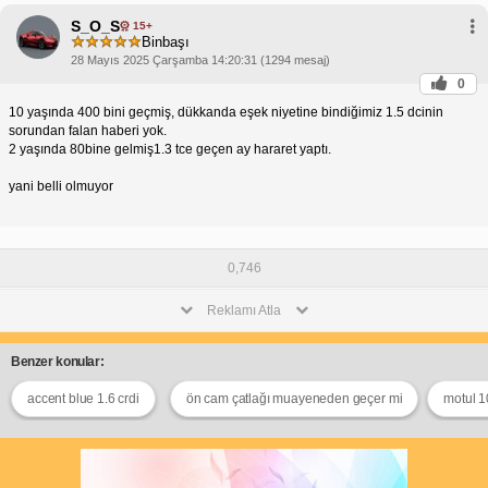
S_O_S
15+
Binbaşı
28 Mayıs 2025 Çarşamba 14:20:31 (1294 mesaj)
0
10 yaşında 400 bini geçmiş, dükkanda eşek niyetine bindiğimiz 1.5 dcinin
sorundan falan haberi yok.
2 yaşında 80bine gelmiş1.3 tce geçen ay hararet yaptı.
yani belli olmuyor
0,746
Reklamı Atla
Benzer konular:
accent blue 1.6 crdi
ön cam çatlağı muayeneden geçer mi
motul 1