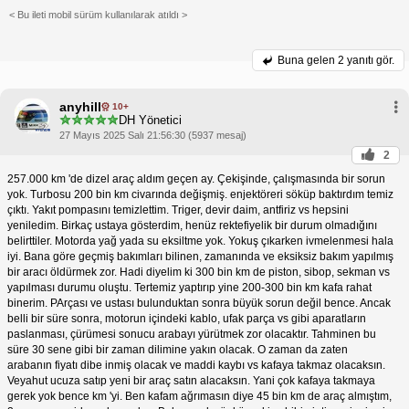
< Bu ileti mobil sürüm kullanılarak atıldı >
Buna gelen
2 yanıtı gör.
anyhill
10+
DH Yönetici
27 Mayıs 2025 Salı 21:56:30 (5937 mesaj)
2
257.000 km 'de dizel araç aldım geçen ay. Çekişinde, çalışmasında bir sorun
yok. Turbosu 200 bin km civarında değişmiş. enjektöreri söküp baktırdım temiz
çıktı. Yakıt pompasını temizlettim. Triger, devir daim, antfiriz vs hepsini
yeniledim. Birkaç ustaya gösterdim, henüz rektefiyelik bir durum olmadığını
belirttiler. Motorda yağ yada su eksiltme yok. Yokuş çıkarken ivmelenmesi hala
iyi. Bana göre geçmiş bakımları bilinen, zamanında ve eksiksiz bakım yapılmış
bir aracı öldürmek zor. Hadi diyelim ki 300 bin km de piston, sibop, sekman vs
yapılması durumu oluştu. Tertemiz yaptırıp yine 200-300 bin km kafa rahat
binerim. PArçası ve ustası bulunduktan sonra büyük sorun değil bence. Ancak
belli bir süre sonra, motorun içindeki kablo, ufak parça vs gibi aparatların
paslanması, çürümesi sonucu arabayı yürütmek zor olacaktır. Tahminen bu
süre 30 sene gibi bir zaman dilimine yakın olacak. O zaman da zaten
arabanın fiyatı dibe inmiş olacak ve maddi kaybı vs kafaya takmaz olacaksın.
Veyahut ucuza satıp yeni bir araç satın alacaksın. Yani çok kafaya takmaya
gerek yok bence km 'yi. Ben kafam ağrımasın diye 45 bin km de araç almıştım,