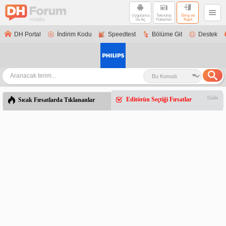
Uygulama
Teknoloji
Giriş ve
ile Aç
Haberleri
Kayıt
DH Portal
İndirim Kodu
Speedtest
Bölüme Git
Destek
Gizle
Editörün Seçtiği Fırsatlar
Sıcak Fırsatlarda Tıklananlar